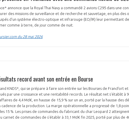
ce* annonce que la Royal Thai Navy a commandé 2 avions C295 dans une conf
urer des missions de surveillance et de recherche et sauvetage, en plus des o
uipés d'un système électro-optique et infrarouge (EO/IR) leur permettant de d
n mer comme à terre, de jour comme de nuit.
oursier.com du 28 mai 2026
ésultats record avant son entrée en Bourse
nd KNDS*, qui se prépare à faire son entrée sur les Bourses de Francfort et 
ués par une croissance et une rentabilité records. Le résultat net s’établit à
'affaires de 4,4 Md€, en hausse de 15,9 % sur un an, porté par la hausse des
 cadence de la production. La marge opérationnelle a progressé de 1,8 poin
 des 15 %. Les prises de commandes du fabricant du char Leopard 2 atteignen
u carnet de commandes de s'établir à 33,1 Md€ fin 2025, porté par plus de 4