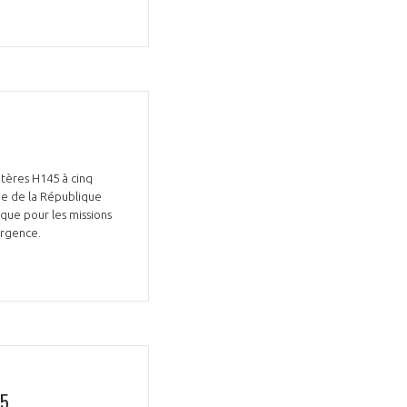
ptères H145 à cinq
ue de la République
èque pour les missions
’urgence.
95