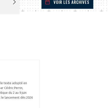
VOIR LES ARCHIVES
mai
2026
 Précédent
Mois Suivant
L
M
M
J
V
S
D
1
2
3
4
5
6
7
8
9
10
11
12
13
14
15
16
17
18
19
20
21
22
23
24
25
26
27
28
29
30
31
 le texte adopté en
r Cédric Perrin,
ique du 2 au 9 juin
et le lancement dès 2026