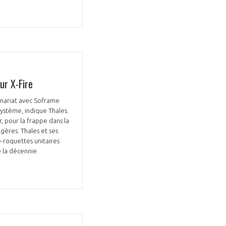
Fermer
la
ur X-Fire
ÉRENT ?
modale
Fermer
membre
la
tenariat avec Soframe
EL DE LA FILIÈRE ?
modale
système, indique Thales.
membre
, pour la frappe dans la
ce et développez votre
Apportez votre savoir-faire à la
gères. Thales et ses
e-roquettes unitaires
 intégré et cohérent
défense de vos
e la décennie.