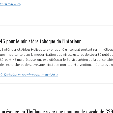
du 28 mai 2026
45 pour le ministère tchèque de l’Intérieur
 l'Intérieur et Airbus Helicopters* ont signé un contrat portant sur 11 hélico
ape importante dans la modernisation des infrastructures de sécurité publiq
tères H145 multirôles seront exploités par le Service aérien de la police tch
 de recherche et de sauvetage, ainsi que pour les interventions médicales d
de l’Aviation et Aerobuzz du 28 mai 2026
sa présence en Thaïlande avec une commande navale de C2