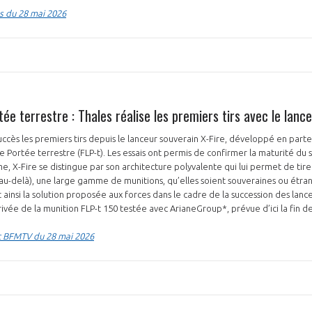
s du 28 mai 2026
ée terrestre : Thales réalise les premiers tirs avec le lance
PAS ENCORE ADH
succès les premiers tirs depuis le lanceur souverain X-Fire, développé en par
VOUS ÊTES UN PROFESSIONN
 Portée terrestre (FLP-t). Les essais ont permis de confirmer la maturité du 
 X-Fire se distingue par son architecture polyvalente qui lui permet de tirer
nger et assurez la
Rejoignez une filière d’excellen
u-delà), une large gamme de munitions, qu’elles soient souveraines ou étran
ainsi la solution proposée aux forces dans le cadre de la succession des lanc
 l’international
réseau au sein d’un écosystème
rivée de la munition FLP-t 150 testée avec ArianeGroup*, prévue d’ici la fin d
DEMANDE D’ADHÉSION
et BFMTV du 28 mai 2026
Avez-vous un statut de droit français ?