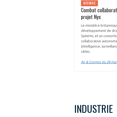
DÉFENSE
Combat collaborati
CONNEXION
projet Nyx
Le ministère britanniqu
développement de dron
Systems, et un consort
collaborative autonome
(intelligence, surveilla
cibles.
Air & Cosmos du 28 mai
INDUSTRIE