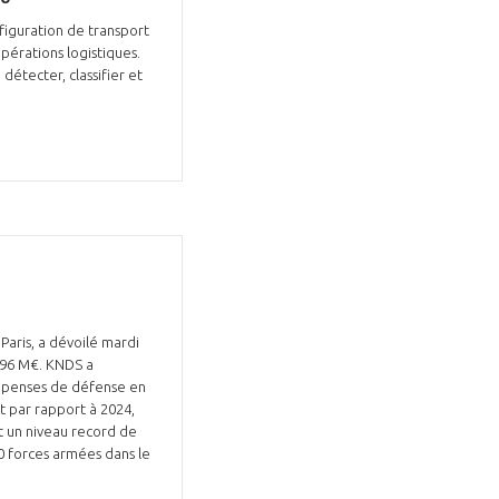
iguration de transport
pérations logistiques.
étecter, classifier et
Paris, a dévoilé mardi
 996 M€. KNDS a
 dépenses de défense en
t par rapport à 2024,
t un niveau record de
0 forces armées dans le