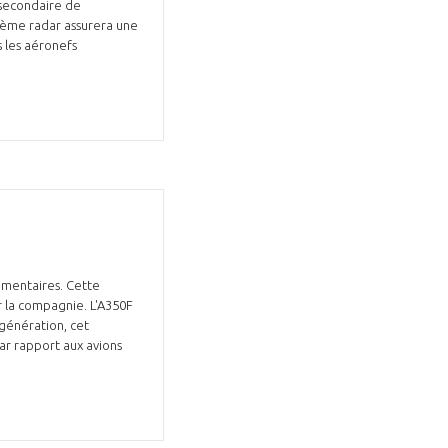
 secondaire de
tème radar assurera une
s les aéronefs
mentaires. Cette
 la compagnie. L'A350F
 génération, cet
ar rapport aux avions