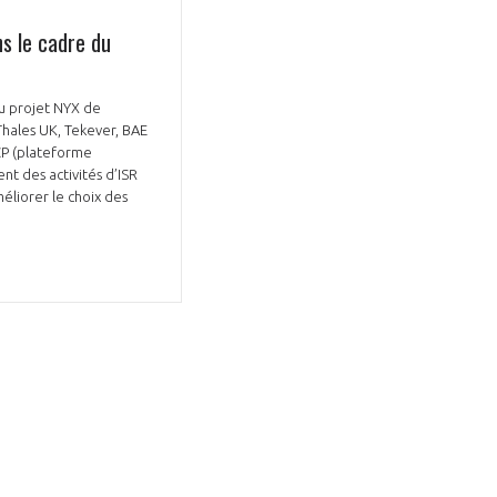
ns le cadre du
du projet NYX de
hales UK, Tekever, BAE
CP (plateforme
t des activités d’ISR
GIFAS. Rencontres, salons,
méliorer le choix des
rogrammes ...
ÉSION