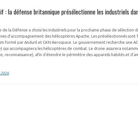
f : la défense britannique présélectionne les industriels da
NON
OUI
e de la Défense a choisi les industriels pour la prochaine phase de sélection 
es d’accompagnement des hélicoptères Apache. Les présélectionnés sont T
ium formé par Anduril et GKN Aerospace. Le gouvernement recherche une A
) qui accompagnera les hélicoptères de combat. Le drone assurera notammen
Découvrez les avantages d'adhérer au 
nce, reconnaissance), afin d’étendre le périmètre des appareils habités et d’a
données sectorielles, p
 2026
DEMANDE D’ADH