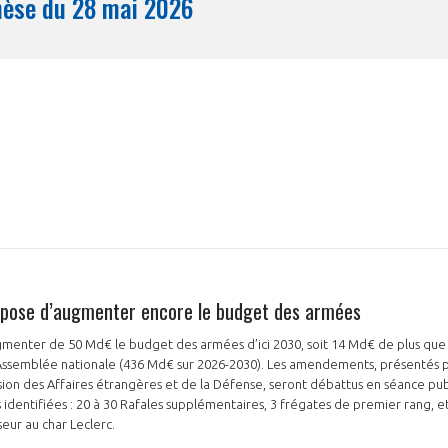
Synthèse du 28 mai 2026
Mois
opose d’augmenter encore le budget des armées
menter de 50 Md€ le budget des armées d’ici 2030, soit 14 Md€ de plus que
’Assemblée nationale (436 Md€ sur 2026-2030). Les amendements, présentés pa
ion des Affaires étrangères et de la Défense, seront débattus en séance publ
és identifiées : 20 à 30 Rafales supplémentaires, 3 frégates de premier rang, 
eur au char Leclerc.