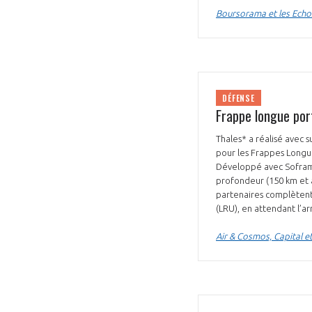
Boursorama et les Echo
DÉFENSE
Frappe longue port
VOUS ÊTES
Thales* a réalisé avec 
ADHÉRENTS
pour les Frappes Longue
Développé avec Soframe,
Développez votre activité à l’étra
profondeur (150 km et a
partenaires complètent 
pérennité de votre entreprise à
(LRU), en attendant l’ar
Air & Cosmos, Capital 