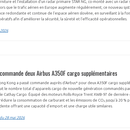
urniture et l'installation d'un radar primaire STAR NG, co-monté avec un radar
Alors que le trafic aérien en Europe augmente régulièrement, ce nouveau sys
nce redondante et continue de l'espace aérien slovène, en surveillant à la foi
ratifs afin d'améliorer la sécurité, la sûreté et l'efficacité opérationnelles.
 2026
 commande deux Airbus A350F cargo supplémentaires
ong Kong a passé commande auprès d'Airbus* pour deux A350F cargo supplé
t le nombre total d'appareils cargo de nouvelle génération commandés par
liale Cathay Cargo. Équipé des moteurs Rolls-Royce Trent XWB-97 de dernière
éduire la consommation de carburant et les émissions de CO₂ jusqu'à 20 % p
ente offrant une capacité d'emport et une charge utile similaires.
 du 28 mai 2026