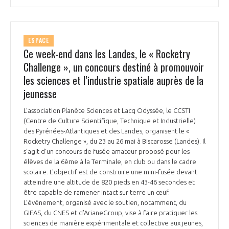
programmes ...
COMMISSIONS ET COMITÉS
POURQUOI DEVENIR MEMBRE ?
L'OBSERVATOIRE
LE MÉDIATEUR DE LA FILIÈRE AÉRONAUTIQUE ET SPATIALE
DEMANDE D’ADHÉSION
ESPACE
MÉDIATION ET CHARTE D’ENGAGEMENT SUR LES RELATIONS ENTRE
Ce week-end dans les Landes, le « Rocketry
CLIENTS ET FOURNISSEURS
CHIFFRES CLÉS
Challenge », un concours destiné à promouvoir
les sciences et l’industrie spatiale auprès de la
LA MÉDIATION AU-DELÀ DE LA FILIÈRE AÉRONAUTIQUE ET SPATIALE
jeunesse
LES ENJEUX
L’association Planète Sciences et Lacq Odyssée, le CCSTI
PRENDRE CONTACT AVEC LE MÉDIATEUR DE LA FILIÈRE
(Centre de Culture Scientifique, Technique et Industrielle)
COMPÉTITIVITÉ
LES PUBLICATIONS
des Pyrénées-Atlantiques et des Landes, organisent le «
Rocketry Challenge », du 23 au 26 mai à Biscarosse (Landes). Il
s'agit d'un concours de fusée amateur proposé pour les
EMPLOI & FORMATION
DOCUMENTS & BROCHURES
élèves de la 6ème à la Terminale, en club ou dans le cadre
scolaire. L'objectif est de construire une mini-fusée devant
atteindre une altitude de 820 pieds en 43-46 secondes et
ENVIRONNEMENT
RAPPORTS D'ACTIVITÉS
être capable de ramener intact sur terre un œuf.
L’événement, organisé avec le soutien, notamment, du
INNOVATION
GIFAS, du CNES et d’ArianeGroup, vise à faire pratiquer les
sciences de manière expérimentale et collective aux jeunes,