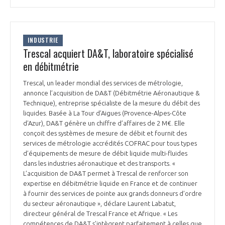
INDUSTRIE
Trescal acquiert DA&T, laboratoire spécialisé
en débitmétrie
Trescal, un leader mondial des services de métrologie,
annonce l’acquisition de DA&T (Débitmétrie Aéronautique &
Technique), entreprise spécialiste de la mesure du débit des
liquides. Basée à La Tour d’Aigues (Provence-Alpes-Côte
d'Azur), DA&T génère un chiffre d’affaires de 2 M€. Elle
conçoit des systèmes de mesure de débit et fournit des
services de métrologie accrédités COFRAC pour tous types
d’équipements de mesure de débit liquide multi-fluides
dans les industries aéronautique et des transports. «
L’acquisition de DA&T permet à Trescal de renforcer son
expertise en débitmétrie liquide en France et de continuer
à fournir des services de pointe aux grands donneurs d’ordre
du secteur aéronautique », déclare Laurent Labatut,
directeur général de Trescal France et Afrique. « Les
compétences de DA&T s’intègrent parfaitement à celles que