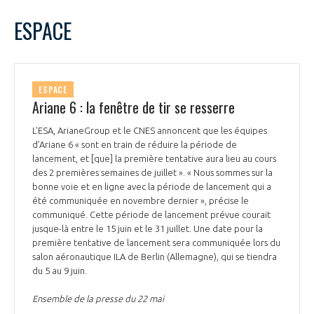
LE GIFAS
NON
OUI
mai
2024
Mois Précédent
Mois 
t
ESPACE
Rejoignez une filière d’excellence et développez
L
M
M
J
V
S
D
 à
votre réseau au sein d’un écosystème intégré et
1
2
3
4
5
PRÉSENTATION
cohérent
6
7
8
9
10
11
12
ESPACE
13
14
15
16
17
18
19
Ariane 6 : la fenêtre de tir se resserre
NOTRE VISION
ORGANISATION
20
21
22
23
24
25
26
L’ESA, ArianeGroup et le CNES annoncent que les équipes
27
28
29
30
31
d’Ariane 6 « sont en train de réduire la période de
NOS MISSIONS
LE CONSEIL DU GIFAS
lancement, et [que] la première tentative aura lieu au cours
FONCTIONNEMENT
des 2 premières semaines de juillet ». « Nous sommes sur la
bonne voie et en ligne avec la période de lancement qui a
NOTRE HISTOIRE
L’ÉQUIPE DU GIFAS
été communiquée en novembre dernier », précise le
GEADS
ACCOMPAGNEMENT DE NOS ADHÉRENTS
communiqué. Cette période de lancement prévue courait
jusque-là entre le 15 juin et le 31 juillet. Une date pour la
NOS RÉSEAUX À L'INTERNATIONAL
COMITÉ AERO PME
première tentative de lancement sera communiquée lors du
LES PROGRAMMES DU GIFAS
LA MÉDIATION
salon aéronautique ILA de Berlin (Allemagne), qui se tiendra
du 5 au 9 juin.
Découvrez les avantages d'adhérer au GIFAS.
STARTAIR
UN ÉCOSYSTÈME INTÉGRÉ ET COHÉRENT
LA MÉDIATION DANS LA FILIÈRE AÉRONAUTIQUE ET SPATIALE
Rencontres, salons, données sectorielles,
Ensemble de la presse du 22 mai
LE SALON DU BOURGET