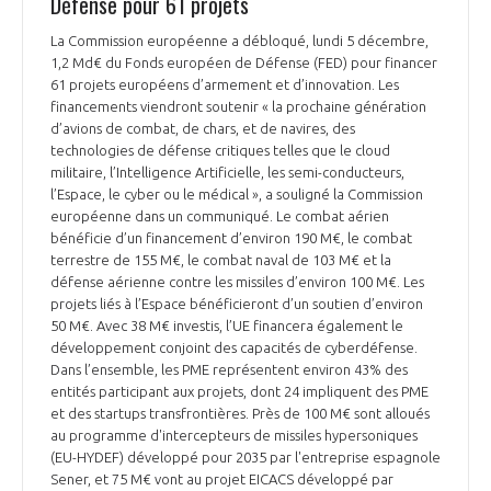
Défense pour 61 projets
La Commission européenne a débloqué, lundi 5 décembre,
1,2 Md€ du Fonds européen de Défense (FED) pour financer
61 projets européens d’armement et d’innovation. Les
financements viendront soutenir « la prochaine génération
d’avions de combat, de chars, et de navires, des
technologies de défense critiques telles que le cloud
militaire, l’Intelligence Artificielle, les semi-conducteurs,
l’Espace, le cyber ou le médical », a souligné la Commission
européenne dans un communiqué. Le combat aérien
bénéficie d’un financement d’environ 190 M€, le combat
terrestre de 155 M€, le combat naval de 103 M€ et la
défense aérienne contre les missiles d’environ 100 M€. Les
projets liés à l’Espace bénéficieront d’un soutien d’environ
50 M€. Avec 38 M€ investis, l’UE financera également le
développement conjoint des capacités de cyberdéfense.
Dans l’ensemble, les PME représentent environ 43% des
entités participant aux projets, dont 24 impliquent des PME
et des startups transfrontières. Près de 100 M€ sont alloués
au programme d'intercepteurs de missiles hypersoniques
(EU-HYDEF) développé pour 2035 par l'entreprise espagnole
Sener, et 75 M€ vont au projet EICACS développé par