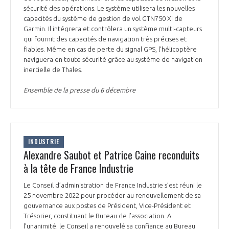
programmes ...
COMMISSIONS ET COMITÉS
sécurité des opérations. Le système utilisera les nouvelles
POURQUOI DEVENIR MEMBRE ?
L'OBSERVATOIRE
LE MÉDIATEUR DE LA FILIÈRE AÉRONAUTIQUE ET SPATIALE
capacités du système de gestion de vol GTN750 Xi de
Garmin. Il intégrera et contrôlera un système multi-capteurs
DEMANDE D’ADHÉSION
qui fournit des capacités de navigation très précises et
MÉDIATION ET CHARTE D’ENGAGEMENT SUR LES RELATIONS ENTRE
fiables. Même en cas de perte du signal GPS, l’hélicoptère
CLIENTS ET FOURNISSEURS
naviguera en toute sécurité grâce au système de navigation
CHIFFRES CLÉS
inertielle de Thales.
LA MÉDIATION AU-DELÀ DE LA FILIÈRE AÉRONAUTIQUE ET SPATIALE
Ensemble de la presse du 6 décembre
LES ENJEUX
PRENDRE CONTACT AVEC LE MÉDIATEUR DE LA FILIÈRE
COMPÉTITIVITÉ
LES PUBLICATIONS
INDUSTRIE
Alexandre Saubot et Patrice Caine reconduits
EMPLOI & FORMATION
DOCUMENTS & BROCHURES
à la tête de France Industrie
ENVIRONNEMENT
Le Conseil d’administration de France Industrie s’est réuni le
RAPPORTS D'ACTIVITÉS
25 novembre 2022 pour procéder au renouvellement de sa
gouvernance aux postes de Président, Vice-Président et
INNOVATION
Trésorier, constituant le Bureau de l’association. A
l’unanimité, le Conseil a renouvelé sa confiance au Bureau