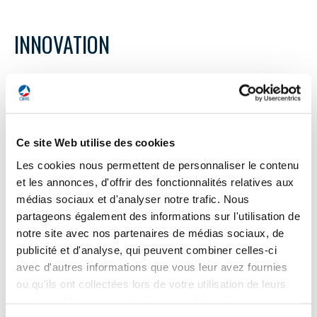
INNOVATION
INNOVATION
Le Fello’fly d’Airbus lauréat du grand prix
annuel d’Aviation Week dans la catégorie «
Ce site Web utilise des cookies
Aviation Commerciale »
Les cookies nous permettent de personnaliser le contenu
et les annonces, d'offrir des fonctionnalités relatives aux
Depuis 65 ans, les rédacteurs d’Aviation Week récompensent
chaque année, lors d’un gala au National Building Museum,
médias sociaux et d'analyser notre trafic. Nous
les innovateurs, les réalisations extraordinaires et les acteurs
partageons également des informations sur l'utilisation de
exemplaires dans les industries de l'aviation d’affaires et
notre site avec nos partenaires de médias sociaux, de
commerciale, du spatial, et de la Défense. Le projet Fello’fly
publicité et d'analyse, qui peuvent combiner celles-ci
d’Airbus a ainsi remporté le grand prix de la catégorie «
avec d'autres informations que vous leur avez fournies
Aviation commerciale ». Ce projet, visant à démontrer le
potentiel de réduction des émissions des vols en formation
ou qu'ils ont collectées lors de votre utilisation de leurs
sur de longues distances, a permis à 2 A350 de relier
services. Vous consentez à nos cookies si vous
Toulouse à Montréal, à 3km d’intervalle dans une formation