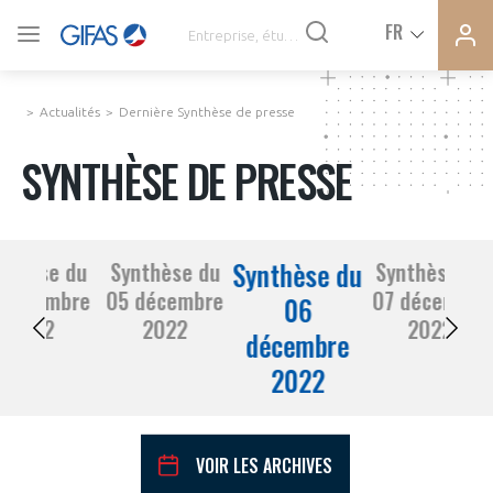
Ferme
Ferme
FR
VOUS ÊTES ADHÉRENTS
la
la
modal
modal
memb
memb
Actualités
Dernière Synthèse de presse
ACTUALITÉS
SYNTHÈSE DE PRESSE
À LA UNE
Synthèse du
nthèse du
Synthèse du
Synthèse du
DEMANDE D’ADHÉSION
 décembre
05 décembre
07 décembre
SYNTHÈSE DE PRESSE
06
2022
2022
2022
décembre
CONNEXION
2022
AGENDA
Avez-vous un statut de droit français ?
PAS ENCORE ADHÉRENT ?
COMMUNIQUÉS DE PRESSE
VOIR LES ARCHIVES
VOUS ÊTES UN PROFESSIONNEL DE LA FILIÈRE ?