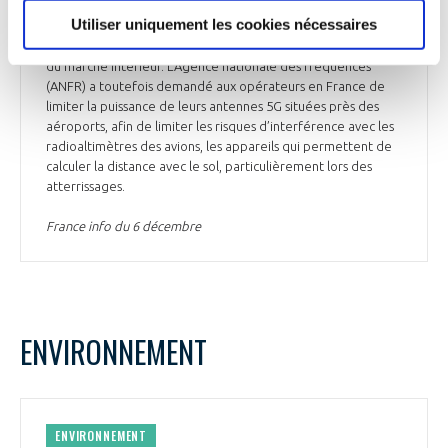
fréquences spécifiques réservées à ce type de
Utiliser uniquement les cookies nécessaires
communication. « Le ciel n'est plus une limite », a ainsi
commenté Thierry Breton, le Commissaire européen chargé
du marché intérieur. L'Agence nationale des fréquences
(ANFR) a toutefois demandé aux opérateurs en France de
limiter la puissance de leurs antennes 5G situées près des
aéroports, afin de limiter les risques d’interférence avec les
radioaltimètres des avions, les appareils qui permettent de
calculer la distance avec le sol, particulièrement lors des
atterrissages.
France info du 6 décembre
ENVIRONNEMENT
ENVIRONNEMENT