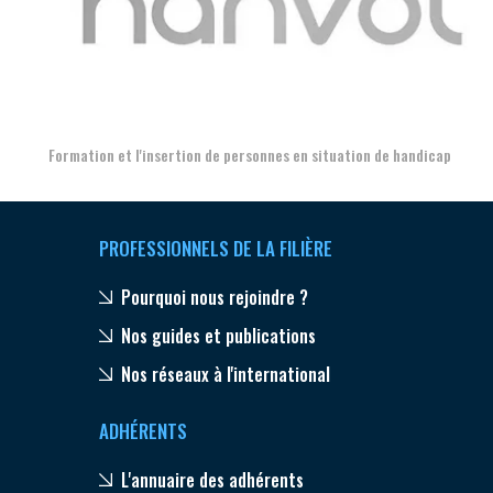
Aer
Formation et l'insertion de personnes en situation de handicap
PROFESSIONNELS DE LA FILIÈRE
Pourquoi nous rejoindre ?
Nos guides et publications
Nos réseaux à l'international
ADHÉRENTS
L'annuaire des adhérents