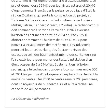
de 2 tonnes d'hydrogène et une aire d'essais extérieurs. Le
projet demandera 35 M€ pour les infrastructures et 20 M€
d'équipements financés par la puissance publique (l'Etat, la
région Occitanie, qui porte la construction du projet, et
Toulouse Métropole) avec un fort soutien des industriels
(Airbus, Safran, Liebherr, Vitesco, H2 Pulse). Le technocampus
doit commencer à sortir de terre début 2024 avec une
livraison des bâtiments entre fin 2024 et l'été 2025. Il
abritera notamment 2 bunkers de 60 et 40 m2 « pour
pouvoir aller aux limites des matériaux ». Les industriels
pourront louer ces bunkers, des équipements ou des
espaces au sein des bâtiments et même des conteneurs sur
l'aire extérieure pour mener des tests. L'installation d'un
électrolyseur de 3 à 5 MW est également en réflexion,
sachant que le technocampus devrait consommer entre 600
et 700 kilos par jour d'hydrogène en exploitant seulement la
moitié du centre. Dès 2030, le centre réunira 200 personnes,
dont un noyau dur de 50 chercheurs, et aura à terme une
capacité de 400 personnes.
La Tribune du 6 décembre