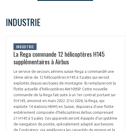
LE GIFAS
NON
OUI
t
Rejoignez une filière d’excellence et développez
decembre
2022
Mois Précédent
Mois 
INDUSTRIE
 à
votre réseau au sein d’un écosystème intégré et
L
M
M
J
V
S
D
PRÉSENTATION
cohérent
1
2
3
4
5
6
7
8
9
10
11
NOTRE VISION
INDUSTRIE
ORGANISATION
12
13
14
15
16
17
18
La Rega commande 12 hélicoptères H145
19
20
21
22
23
24
25
supplémentaires à Airbus
NOS MISSIONS
LE CONSEIL DU GIFAS
26
27
28
29
30
31
FONCTIONNEMENT
Le service de secours aériens suisse Rega a commandé une
2ème série de 12 hélicoptères H145 à 5 pales qui seront
NOTRE HISTOIRE
L’ÉQUIPE DU GIFAS
exploités depuis ses bases de montagne. Ils remplaceront la
GEADS
ACCOMPAGNEMENT DE NOS ADHÉRENTS
flotte actuelle d'hélicoptères AW109SP. Cette nouvelle
commande de la Rega fait suite à un 1er contrat portant sur
NOS RÉSEAUX À L'INTERNATIONAL
9 H145, annoncé en mars 2022. D’ici 2026, la Rega, qui
COMITÉ AERO PME
LES PROGRAMMES DU GIFAS
LA MÉDIATION
exploite 14 stations HEMS en Suisse, disposera d’une flotte
entièrement composée d’hélicoptères Airbus comprenant
Découvrez les avantages d'adhérer au GIFAS.
STARTAIR
21 H145 à 5 pales. Ces appareils seront équipés d’un système
UN ÉCOSYSTÈME INTÉGRÉ ET COHÉRENT
LA MÉDIATION DANS LA FILIÈRE AÉRONAUTIQUE ET SPATIALE
Rencontres, salons, données sectorielles,
de navigation de pointe, spécialement adapté aux besoins
LE SALON DU BOURGET
de l’opérateur, qui améliorera les capacités de mission et la