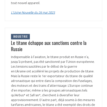
programmes ...
COMMISSIONS ET COMITÉS
tout nouvel appareil.
POURQUOI DEVENIR MEMBRE ?
L'OBSERVATOIRE
LE MÉDIATEUR DE LA FILIÈRE AÉRONAUTIQUE ET SPATIALE
L’Usine Nouvelle du 26 mai 2025
DEMANDE D’ADHÉSION
MÉDIATION ET CHARTE D’ENGAGEMENT SUR LES RELATIONS ENTRE
CLIENTS ET FOURNISSEURS
CHIFFRES CLÉS
INDUSTRIE
LA MÉDIATION AU-DELÀ DE LA FILIÈRE AÉRONAUTIQUE ET SPATIALE
Le titane échappe aux sanctions contre la
LES ENJEUX
Russie
PRENDRE CONTACT AVEC LE MÉDIATEUR DE LA FILIÈRE
Indispensable à l'aviation, le titane produit en Russie n’a,
COMPÉTITIVITÉ
LES PUBLICATIONS
jusqu'à présent, pas été sanctionné par l'Union européenne.
Les tensions suscitées par le début de la guerre
en Ukraine ont accéléré les projets de production de titane.
EMPLOI & FORMATION
DOCUMENTS & BROCHURES
Mais la Russie reste le 1er exportateur du titane de qualité
aéronautique qui entre dans la composition des fuselages,
ENVIRONNEMENT
des moteurs et des trains d'atterrissage. L'Europe continue
RAPPORTS D'ACTIVITÉS
d'en importer, même si les groupes aéronautiques tels
qu’Airbus* et Safran*, cherchent à diversifier leur
INNOVATION
approvisionnement. D’autre part, déjà soumis à des mesures
tarifaires américaines, le titane a été exempté des droits de