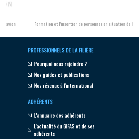
Aer
Formation et l'insertion de personnes en situation de handicap
PROFESSIONNELS DE LA FILIÈRE
Pourquoi nous rejoindre ?
Nos guides et publications
Nos réseaux à l'international
ADHÉRENTS
L'annuaire des adhérents
L'actualité du GIFAS et de ses
adhérents