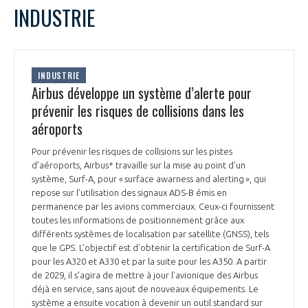
LE GIFAS
NON
OUI
INDUSTRIE
t
Rejoignez une filière d’excellence et développez
L
M
M
J
V
S
D
 à
votre réseau au sein d’un écosystème intégré et
1
2
3
4
PRÉSENTATION
cohérent
5
6
7
8
9
10
11
INDUSTRIE
12
13
14
15
16
17
18
Airbus développe un système d’alerte pour
19
20
21
22
23
24
25
prévenir les risques de collisions dans les
NOTRE VISION
ORGANISATION
26
27
28
29
30
31
aéroports
NOS MISSIONS
Pour prévenir les risques de collisions sur les pistes
LE CONSEIL DU GIFAS
FONCTIONNEMENT
d’aéroports, Airbus* travaille sur la mise au point d’un
système, Surf-A, pour « surface awarness and alerting », qui
NOTRE HISTOIRE
L’ÉQUIPE DU GIFAS
repose sur l’utilisation des signaux ADS-B émis en
GEADS
ACCOMPAGNEMENT DE NOS ADHÉRENTS
permanence par les avions commerciaux. Ceux-ci fournissent
toutes les informations de positionnement grâce aux
NOS RÉSEAUX À L'INTERNATIONAL
différents systèmes de localisation par satellite (GNSS), tels
COMITÉ AERO PME
LES PROGRAMMES DU GIFAS
que le GPS. L’objectif est d'obtenir la certification de Surf-A
LA MÉDIATION
pour les A320 et A330 et par la suite pour les A350. A partir
Découvrez les avantages d'adhérer au GIFAS.
de 2029, il s’agira de mettre à jour l’avionique des Airbus
STARTAIR
UN ÉCOSYSTÈME INTÉGRÉ ET COHÉRENT
déjà en service, sans ajout de nouveaux équipements. Le
LA MÉDIATION DANS LA FILIÈRE AÉRONAUTIQUE ET SPATIALE
Rencontres, salons, données sectorielles,
LE SALON DU BOURGET
système a ensuite vocation à devenir un outil standard sur