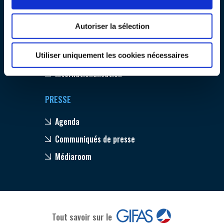
Emploi & Formation
INTERNATIONALISATION
Environnement
Autoriser la sélection
Compétitivité
Innovation
Utiliser uniquement les cookies nécessaires
Internationalisation
PRESSE
Agenda
Communiqués de presse
Médiaroom
Tout savoir sur le