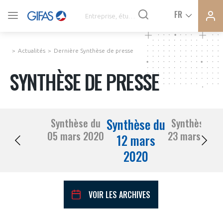
Ferme
Ferme
FR
VOUS ÊTES ADHÉRENTS
la
la
modal
modal
memb
memb
Actualités
Dernière Synthèse de presse
ACTUALITÉS
SYNTHÈSE DE PRESSE
À LA UNE
Synthèse du
Synthèse du
Synthèse du
DEMANDE D’ADHÉSION
05 mars 2020
23 mars 202
SYNTHÈSE DE PRESSE
12 mars
2020
CONNEXION
AGENDA
Avez-vous un statut de droit français ?
VOIR LES ARCHIVES
PAS ENCORE ADHÉRENT ?
COMMUNIQUÉS DE PRESSE
VOUS ÊTES UN PROFESSIONNEL DE LA FILIÈRE ?