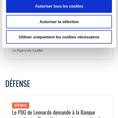
horizon 2025. Après le soutien du Centre national d’études
Autoriser tous les cookies
spatiales (CNES) et de l’Agence spatiale européenne (ESA),
Themis et Prometheus ont déjà cumulé 230 M€ de
financements. « Ce nouveau soutien de la Commission
Autoriser la sélection
européenne, via le financement de projets ambitieux, est
une excellente nouvelle pour la souveraineté européenne
d’accès à l’Espace », se félicite André Hubert Roussel,
Utiliser uniquement les cookies nécessaires
président exécutif d’ArianeGroup.
Le Figaro du 5 juillet
DÉFENSE
DÉFENSE
Le PDG de Leonardo demande à la Banque