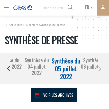
Ferme
Ferme
FR
VOUS ÊTES ADHÉRENTS
la
la
modal
modal
memb
memb
Actualités
Dernière Synthèse de presse
ACTUALITÉS
SYNTHÈSE DE PRESSE
À LA UNE
Synthèse du
nthèse du
Synthèse du
Synthèse du
DEMANDE D’ADHÉSION
01 juillet 2022
04 juillet
06 juillet 20
SYNTHÈSE DE PRESSE
05 juillet
2022
2022
CONNEXION
AGENDA
Avez-vous un statut de droit français ?
VOIR LES ARCHIVES
PAS ENCORE ADHÉRENT ?
COMMUNIQUÉS DE PRESSE
VOUS ÊTES UN PROFESSIONNEL DE LA FILIÈRE ?