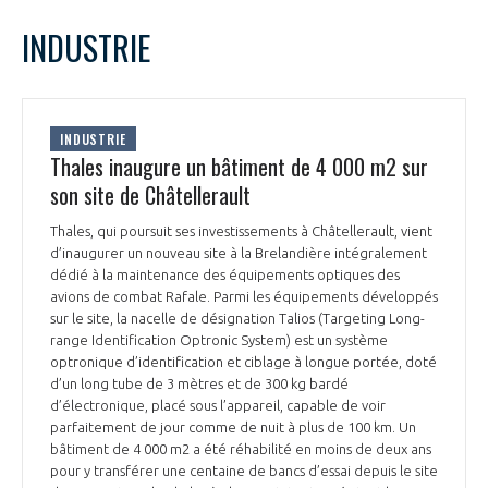
LE GIFAS
NON
OUI
juillet
2022
Mois Précédent
Mois 
t
INDUSTRIE
Rejoignez une filière d’excellence et développez
L
M
M
J
V
S
D
 à
votre réseau au sein d’un écosystème intégré et
1
2
3
PRÉSENTATION
cohérent
4
5
6
7
8
9
10
INDUSTRIE
11
12
13
14
15
16
17
Thales inaugure un bâtiment de 4 000 m2 sur
NOTRE VISION
ORGANISATION
18
19
20
21
22
23
24
son site de Châtellerault
25
26
27
28
29
30
31
NOS MISSIONS
Thales, qui poursuit ses investissements à Châtellerault, vient
LE CONSEIL DU GIFAS
FONCTIONNEMENT
d’inaugurer un nouveau site à la Brelandière intégralement
dédié à la maintenance des équipements optiques des
NOTRE HISTOIRE
avions de combat Rafale. Parmi les équipements développés
L’ÉQUIPE DU GIFAS
GEADS
sur le site, la nacelle de désignation Talios (Targeting Long-
ACCOMPAGNEMENT DE NOS ADHÉRENTS
range Identification Optronic System) est un système
optronique d’identification et ciblage à longue portée, doté
NOS RÉSEAUX À L'INTERNATIONAL
COMITÉ AERO PME
d’un long tube de 3 mètres et de 300 kg bardé
LES PROGRAMMES DU GIFAS
LA MÉDIATION
d’électronique, placé sous l’appareil, capable de voir
parfaitement de jour comme de nuit à plus de 100 km. Un
Découvrez les avantages d'adhérer au GIFAS.
STARTAIR
UN ÉCOSYSTÈME INTÉGRÉ ET COHÉRENT
bâtiment de 4 000 m2 a été réhabilité en moins de deux ans
LA MÉDIATION DANS LA FILIÈRE AÉRONAUTIQUE ET SPATIALE
Rencontres, salons, données sectorielles,
LE SALON DU BOURGET
pour y transférer une centaine de bancs d’essai depuis le site