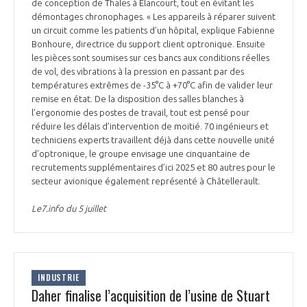
programmes ...
de conception de Thales à Elancourt, tout en évitant les
COMMISSIONS ET COMITÉS
POURQUOI DEVENIR MEMBRE ?
démontages chronophages. « Les appareils à réparer suivent
L'OBSERVATOIRE
LE MÉDIATEUR DE LA FILIÈRE AÉRONAUTIQUE ET SPATIALE
un circuit comme les patients d’un hôpital, explique Fabienne
DEMANDE D’ADHÉSION
Bonhoure, directrice du support client optronique. Ensuite
les pièces sont soumises sur ces bancs aux conditions réelles
MÉDIATION ET CHARTE D’ENGAGEMENT SUR LES RELATIONS ENTRE
de vol, des vibrations à la pression en passant par des
CLIENTS ET FOURNISSEURS
CHIFFRES CLÉS
températures extrêmes de -35°C à +70°C afin de valider leur
remise en état. De la disposition des salles blanches à
LA MÉDIATION AU-DELÀ DE LA FILIÈRE AÉRONAUTIQUE ET SPATIALE
l’ergonomie des postes de travail, tout est pensé pour
réduire les délais d’intervention de moitié. 70 ingénieurs et
LES ENJEUX
techniciens experts travaillent déjà dans cette nouvelle unité
PRENDRE CONTACT AVEC LE MÉDIATEUR DE LA FILIÈRE
d’optronique, le groupe envisage une cinquantaine de
recrutements supplémentaires d’ici 2025 et 80 autres pour le
COMPÉTITIVITÉ
LES PUBLICATIONS
secteur avionique également représenté à Châtellerault.
EMPLOI & FORMATION
Le7.info du 5 juillet
DOCUMENTS & BROCHURES
ENVIRONNEMENT
RAPPORTS D'ACTIVITÉS
INDUSTRIE
INNOVATION
Daher finalise l’acquisition de l’usine de Stuart