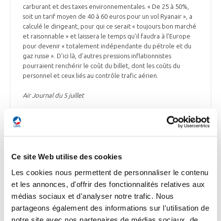
carburant et des taxes environnementales. « De 25 à 50%,
soit un tarif moyen de 40 à 60 euros pour un vol Ryanair », a
calculé le dirigeant, pour qui ce serait « toujours bon marché
et raisonnable » et laissera le temps qu’il faudra à l’Europe
pour devenir « totalement indépendante du pétrole et du
gaz russe ». D’ici là, d’autres pressions inflationnistes
pourraient renchérir le coût du billet, dont les coûts du
personnel et ceux liés au contrôle trafic aérien.
Air Journal du 5 juillet
ESPACE
Ce site Web utilise des cookies
Les cookies nous permettent de personnaliser le contenu
et les annonces, d'offrir des fonctionnalités relatives aux
médias sociaux et d'analyser notre trafic. Nous
ESPACE
partageons également des informations sur l'utilisation de
La Commission accorde 56,5 M€ aux projets
notre site avec nos partenaires de médias sociaux, de