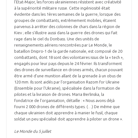
l’Etat-Major, les forces ukrainiennes résistent avec créativité
à la supériorité militaire russe. Cette ingéniosité était
évidente dans les 1ères semaines de la guerre, lorsque des
groupes de combattants, extrêmement mobiles, étaient
parvenus à arrêter des colonnes de chars dans la région de
Kiev ; elle s’illustre aussi dans la guerre des drones qui fait
rage dans le ciel du Donbass. Une des unités de
renseignements aériens rencontrées par Le Monde, le
bataillon Dnipro-1 de la garde nationale, est composé de 20
combattants, dont 18 sont des volontaires issus de la « tech »,
engagés pour leur pays depuis le 24 février. Ils transforment
des drones de surveillance en drones armés, chacun pouvant
être armé d’une munition allant de la grenade à un obus de
120 mm. Ils sont aidés par l’organisation Razom for Ukraine
(Ensemble pour l’Ukraine), spécialisée dans la formation de
pilotes et la livraison de drones. Maria Berlinska, la
fondatrice de l’organisation, détaille : « Nous avons déjà
fourni 2 000 drones de différents types. (…) De même que
chaque ukrainien doit apprendre à manier le fusil, chaque
soldat un peu spécialisé doit apprendre à piloter un drone ».
Le Monde du 5 juillet