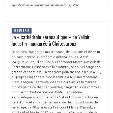
Aerobuzz et le Journal de l’Aviation du 5 juillet
INDUSTRIE
La « cathédrale aéronautique » de Vallair
Industry inaugurée à Châteauroux
Le nouveau hangar de maintenance, de 8 520 m² et de 36 m
de haut, baptisé « Cathédrale Aéronautique », a été
inauguré le 1er juillet 2022, sur l’aéroport Marcel Dassault de
Châteauroux. Utilisé par Vallair Industry, ce nouvel hangar de
grande capacité est l’un des rares pouvant accueillir un A380,
ou jusqu’à cinq appareils de la famille A320 simultanément.
C’est la région Centre-Val de Loire qui a assuré la maîtrise
d’ouvrage de ce chantier (voieries, hangar, tour de contrôle),
pour un montant de près de 30 M€. L’entreprise
aéronautique luxembourgeoise Vallair Industry qui dispose
déjà d’un atelier de maintenance, de déconstruction et de
recyclage, de 40 salariés sur l’aéroport Marcel Dassault, a
signé début février 2022 la convention d’occupation de ce