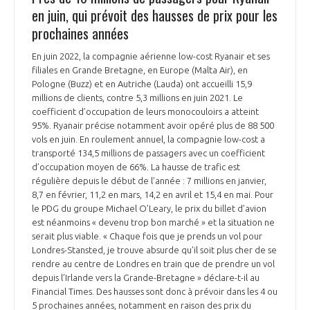
en juin, qui prévoit des hausses de prix pour les
prochaines années
En juin 2022, la compagnie aérienne low-cost Ryanair et ses
filiales en Grande Bretagne, en Europe (Malta Air), en
Pologne (Buzz) et en Autriche (Lauda) ont accueilli 15,9
millions de clients, contre 5,3 millions en juin 2021. Le
coefficient d’occupation de leurs monocouloirs a atteint
95%. Ryanair précise notamment avoir opéré plus de 88 500
vols en juin. En roulement annuel, la compagnie low-cost a
transporté 134,5 millions de passagers avec un coefficient
d’occupation moyen de 66%. La hausse de trafic est
régulière depuis le début de l’année : 7 millions en janvier,
8,7 en février, 11,2 en mars, 14,2 en avril et 15,4 en mai. Pour
le PDG du groupe Michael O’Leary, le prix du billet d’avion
est néanmoins « devenu trop bon marché » et la situation ne
serait plus viable. « Chaque fois que je prends un vol pour
Londres-Stansted, je trouve absurde qu’il soit plus cher de se
rendre au centre de Londres en train que de prendre un vol
depuis l’Irlande vers la Grande-Bretagne » déclare-t-il au
Financial Times. Des hausses sont donc à prévoir dans les 4 ou
5 prochaines années, notamment en raison des prix du