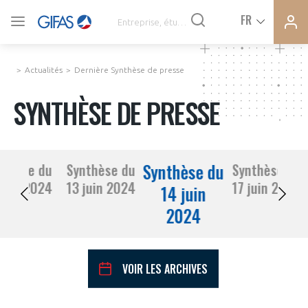
Ferme
Ferme
FR
VOUS ÊTES ADHÉRENTS
la
la
modal
modal
memb
memb
Actualités
Dernière Synthèse de presse
ACTUALITÉS
SYNTHÈSE DE PRESSE
À LA UNE
Synthèse du
nthèse du
Synthèse du
Synthèse du
DEMANDE D’ADHÉSION
12 juin 2024
13 juin 2024
17 juin 2024
SYNTHÈSE DE PRESSE
14 juin
2024
CONNEXION
AGENDA
Avez-vous un statut de droit français ?
VOIR LES ARCHIVES
PAS ENCORE ADHÉRENT ?
COMMUNIQUÉS DE PRESSE
VOUS ÊTES UN PROFESSIONNEL DE LA FILIÈRE ?