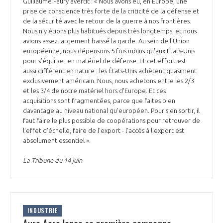
Guillaume Faury avertit : « Nous avons eu, en Europe, une
INTERNATIONALISATION
prise de conscience très forte de la criticité de la défense et
de la sécurité avec le retour de la guerre à nos frontières.
Nous n'y étions plus habitués depuis très longtemps, et nous
avions assez largement baissé la garde. Au sein de l'Union
européenne, nous dépensons 5 fois moins qu'aux États-Unis
pour s'équiper en matériel de défense. Et cet effort est
aussi différent en nature : les États-Unis achètent quasiment
exclusivement américain. Nous, nous achetons entre les 2/3
et les 3/4 de notre matériel hors d'Europe. Et ces
acquisitions sont fragmentées, parce que faites bien
davantage au niveau national qu'européen. Pour s'en sortir, il
faut faire le plus possible de coopérations pour retrouver de
l'effet d'échelle, faire de l'export - l'accès à l'export est
absolument essentiel ».
La Tribune du 14 juin
INDUSTRIE