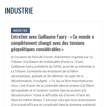
LE GIFAS
NON
OUI
juin
2024
Mois Précédent
Mois 
t
INDUSTRIE
Rejoignez une filière d’excellence et développez
L
M
M
J
V
S
D
 à
votre réseau au sein d’un écosystème intégré et
1
2
PRÉSENTATION
cohérent
3
4
5
6
7
8
9
INDUSTRIE
10
11
12
13
14
15
16
Entretien avec Guillaume Faury : « Ce monde a
NOTRE VISION
ORGANISATION
17
18
19
20
21
22
23
complètement changé avec des tensions
24
25
26
27
28
29
30
géopolitiques considérables »
NOS MISSIONS
LE CONSEIL DU GIFAS
FONCTIONNEMENT
A l’occasion du Paris Air Forum, événement organisé par La
Tribune, à la Maison de la Mutualité (Paris) ce 13 juin,
NOTRE HISTOIRE
L’ÉQUIPE DU GIFAS
Guillaume Faury, président du GIFAS, accorde un entretien à
GEADS
ACCOMPAGNEMENT DE NOS ADHÉRENTS
La Tribune. Il présente les évolutions de la filière
aéronautique, spatiale et de défense. Au sujet de la
NOS RÉSEAUX À L'INTERNATIONAL
décarbonation, il souligne : « Ce qui va être important pour
COMITÉ AERO PME
LES PROGRAMMES DU GIFAS
nous, c'est d'avoir de la continuité dans le soutien à la filière
LA MÉDIATION
aérospatiale et à l'aviation comme dans le soutien à la
Découvrez les avantages d'adhérer au GIFAS.
décarbonation. Toute la difficulté est d'arriver à faire les
STARTAIR
UN ÉCOSYSTÈME INTÉGRÉ ET COHÉRENT
deux en même temps. C'est pour cela que nous avons besoin
LA MÉDIATION DANS LA FILIÈRE AÉRONAUTIQUE ET SPATIALE
Rencontres, salons, données sectorielles,
LE SALON DU BOURGET
d'un travail efficace et coopératif dans le domaine industriel,