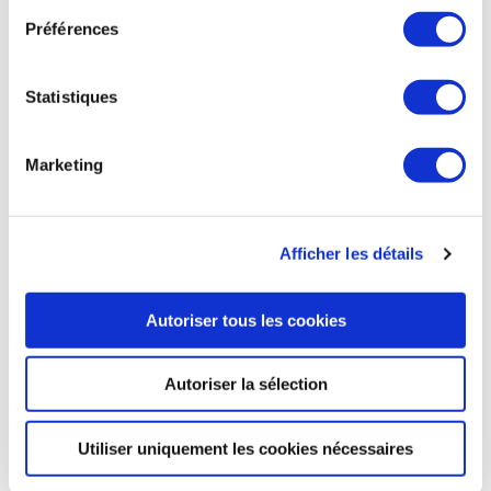
cyberattaques et de désinformation », a précisé Jens
Préférences
Stoltenberg, avant une réunion des ministres de la Défense
de l'OTAN, à Bruxelles. Les 32 pays de l'OTAN vont travailler
sur des « options » pour répondre à ces attaques hybrides,
Statistiques
comprenant notamment un plus grand partage du
renseignement, un renforcement de la protection des
infrastructures essentielles (énergie, télécommunications,
etc) et des mesures de « restriction » à l'encontre des agents
Marketing
russes, a-t-il indiqué. Il a dans le même temps affirmé que les
forces de l'OTAN « dépassent largement les 300 000 »
soldats.
Afficher les détails
La Tribune du 14 juin
Autoriser tous les cookies
DÉFENSE
Autoriser la sélection
L'Etat offre de racheter les activités sensibles
d'Atos
Utiliser uniquement les cookies nécessaires
Atos révèle ce vendredi une offre de 700 M€ de l’État, pour