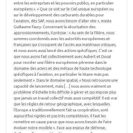
programmes ...
COMMISSIONS ET COMITÉS
entre les entreprises et les pouvoirs publics, en particulier
POURQUOI DEVENIR MEMBRE ?
L'OBSERVATOIRE
européens ». « Que ce soit sur le Ciel unique européen ou
LE MÉDIATEUR DE LA FILIÈRE AÉRONAUTIQUE ET SPATIALE
sur le développement des carburants durables pour
DEMANDE D’ADHÉSION
l'aviation, dits SAF, nous avons besoin d'aller vite », insiste
MÉDIATION ET CHARTE D’ENGAGEMENT SUR LES RELATIONS ENTRE
Guillaume Faury. Concernant la sécurisation des
CLIENTS ET FOURNISSEURS
approvisionnements, il précise : « Au sein de la filière, nous
CHIFFRES CLÉS
sommes coordonnés avec les autorités européennes et
françaises qui s'occupent de l'accès aux matériaux critiques,
LA MÉDIATION AU-DELÀ DE LA FILIÈRE AÉRONAUTIQUE ET SPATIALE
et nous avons aussi lancé des actions spécifiques. C'est ce
LES ENJEUX
que nous avons fait collectivement avec Aubert et Duval
pour recréer une filière européenne pérenne dans le
PRENDRE CONTACT AVEC LE MÉDIATEUR DE LA FILIÈRE
domaine des aciers et des métaux de haute technologie
COMPÉTITIVITÉ
spécifiques à l'aviation, en particulier le titane mais pas
LES PUBLICATIONS
seulement ». Dans le domaine spatial, « Nous retrouvons une
capacité de lancement, mais […] nous avons vraiment un
EMPLOI & FORMATION
problème d'échelle très difficile à gérer et qui impose plus
DOCUMENTS & BROCHURES
que jamais un travail collectif mais aussi compétitif. Il est vrai
que les règles de retour géographique, avec lesquelles
ENVIRONNEMENT
RAPPORTS D'ACTIVITÉS
l'Europe a traditionnellement fait sa coopération, sont
aujourd'hui rigides et pas très compétitives. Il faut les
remettre en cause parce que nous avons besoin de faire
INNOVATION
évoluer notre modèle ». Face aux enjeux de défense,