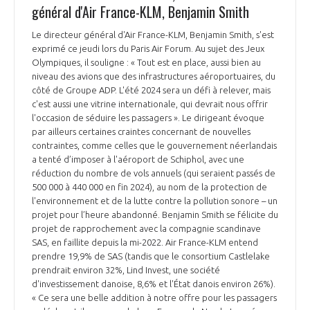
général d'Air France-KLM, Benjamin Smith
Le directeur général d'Air France-KLM, Benjamin Smith, s'est
exprimé ce jeudi lors du Paris Air Forum. Au sujet des Jeux
Olympiques, il souligne : « Tout est en place, aussi bien au
niveau des avions que des infrastructures aéroportuaires, du
côté de Groupe ADP. L'été 2024 sera un défi à relever, mais
c'est aussi une vitrine internationale, qui devrait nous offrir
l'occasion de séduire les passagers ». Le dirigeant évoque
par ailleurs certaines craintes concernant de nouvelles
contraintes, comme celles que le gouvernement néerlandais
a tenté d’imposer à l'aéroport de Schiphol, avec une
réduction du nombre de vols annuels (qui seraient passés de
500 000 à 440 000 en fin 2024), au nom de la protection de
l'environnement et de la lutte contre la pollution sonore – un
projet pour l’heure abandonné. Benjamin Smith se félicite du
projet de rapprochement avec la compagnie scandinave
SAS, en faillite depuis la mi-2022. Air France-KLM entend
prendre 19,9% de SAS (tandis que le consortium Castlelake
prendrait environ 32%, Lind Invest, une société
d'investissement danoise, 8,6% et l'État danois environ 26%).
« Ce sera une belle addition à notre offre pour les passagers