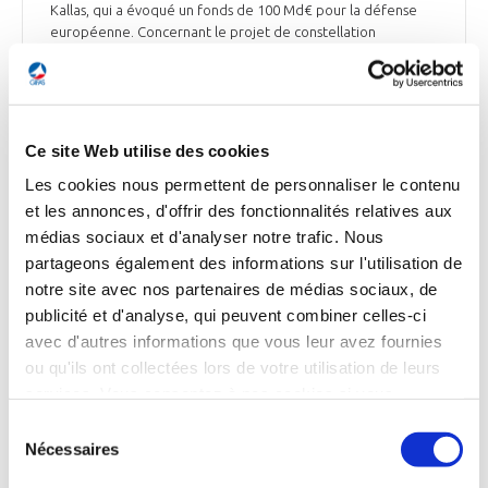
Kallas, qui a évoqué un fonds de 100 Md€ pour la défense
européenne. Concernant le projet de constellation
européenne, IRIS², il indique : « Nous sommes en phase finale
dite de « procurement ». Nous sommes en phase avec le
calendrier. Les industriels connaissent parfaitement mes
objectifs, donc j'ai tout à fait confiance dans le fait que nous
allons tenir le calendrier ».
Ce site Web utilise des cookies
Les cookies nous permettent de personnaliser le contenu
La Tribune du 14 juin
et les annonces, d'offrir des fonctionnalités relatives aux
médias sociaux et d'analyser notre trafic. Nous
partageons également des informations sur l'utilisation de
notre site avec nos partenaires de médias sociaux, de
DÉFENSE
L'OTAN veut répondre aux attaques hybrides
publicité et d'analyse, qui peuvent combiner celles-ci
avec d'autres informations que vous leur avez fournies
menées par la Russie en Europe
ou qu'ils ont collectées lors de votre utilisation de leurs
Le secrétaire général de l'OTAN, Jens Stoltenberg, a
services. Vous consentez à nos cookies si vous
déclaré, jeudi 13 juin, que les pays membres entendent
continuez à utiliser notre site Web.
Sélection
prendre des mesures pour répondre à la vague d'attaques
Nécessaires
du
hybrides en Europe menées par la Russie. « Nous avons eu
plusieurs exemples de sabotage, d'incendies criminels, de
consentement