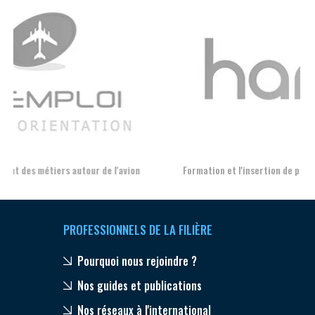
Aer
Formation et l'insertion de personnes en situation de handicap
PROFESSIONNELS DE LA FILIÈRE
Pourquoi nous rejoindre ?
Nos guides et publications
Nos réseaux à l'international