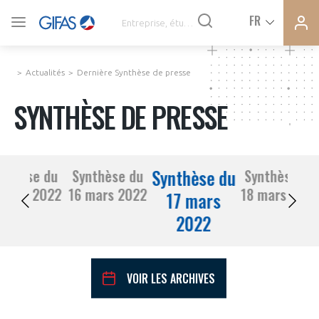
Ferme
Ferme
FR
VOUS ÊTES ADHÉRENTS
la
la
modal
modal
memb
memb
Actualités
Dernière Synthèse de presse
ACTUALITÉS
SYNTHÈSE DE PRESSE
À LA UNE
Synthèse du
nthèse du
Synthèse du
Synthèse du
DEMANDE D’ADHÉSION
15 mars 2022
16 mars 2022
18 mars 2022
SYNTHÈSE DE PRESSE
17 mars
2022
CONNEXION
AGENDA
Avez-vous un statut de droit français ?
VOIR LES ARCHIVES
PAS ENCORE ADHÉRENT ?
COMMUNIQUÉS DE PRESSE
VOUS ÊTES UN PROFESSIONNEL DE LA FILIÈRE ?