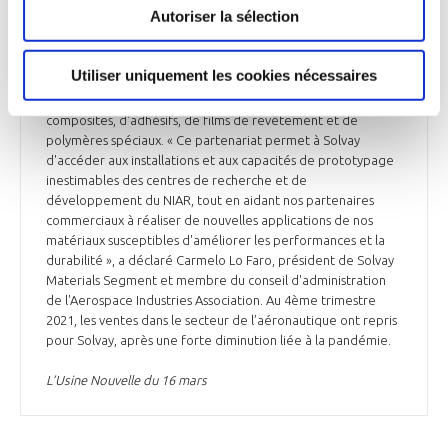
National Institute for Aviation Research (NIAR) de la Wichita
Autoriser la sélection
State University, Kansas, États-Unis. Ensemble, ils
développeront des applications pour différents secteurs de
l'aérospatial, notamment l'aviation commerciale, la défense
Utiliser uniquement les cookies nécessaires
et la mobilité aérienne urbaine. Ce partenariat va permettre
à Solvay d’étendre son portefeuille de matériaux
composites, d'adhésifs, de films de revêtement et de
polymères spéciaux. « Ce partenariat permet à Solvay
d'accéder aux installations et aux capacités de prototypage
inestimables des centres de recherche et de
développement du NIAR, tout en aidant nos partenaires
commerciaux à réaliser de nouvelles applications de nos
matériaux susceptibles d'améliorer les performances et la
durabilité », a déclaré Carmelo Lo Faro, président de Solvay
Materials Segment et membre du conseil d'administration
de l'Aerospace Industries Association. Au 4ème trimestre
2021, les ventes dans le secteur de l’aéronautique ont repris
pour Solvay, après une forte diminution liée à la pandémie.
L’Usine Nouvelle du 16 mars