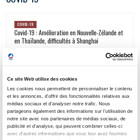
COVID-19
Covid-19 : Amélioration en Nouvelle-Zélande et
en Thaïlande, difficultés à Shanghai
En Asie et Océanie, les conditions du transport aérien
connaissent des améliorations. Fermées de façon quasiment
hermétique pendant deux ans, la Nouvelle-Zélande a
annoncé un nouveau calendrier de levée des restrictions de
voyage. Les compagnies aériennes ont immédiatement
Ce site Web utilise des cookies
réagi : Air New Zealand annonce 50 vols supplémentaires par
Les cookies nous permettent de personnaliser le contenu
semaine sur ses 15 destinations internationales,
principalement vers l’Australie. Les détails ne sont pas encore
et les annonces, d'offrir des fonctionnalités relatives aux
connus pour la Thaïlande, mais un nouvel assouplissement
médias sociaux et d'analyser notre trafic. Nous
devrait rapidement intervenir. Le Kenya et l’île Maurice ont
partageons également des informations sur l'utilisation de
également assoupli les conditions de voyage pour les
notre site avec nos partenaires de médias sociaux, de
visiteurs vaccinés. Au Vietnam, la réouverture totale des
publicité et d'analyse, qui peuvent combiner celles-ci
frontières aux touristes vaccinés est accompagnée du retour
des règles de visa habituelles. Air France et Vietnam Airlines
avec d'autres informations que vous leur avez fournies
n’ont pas encore annoncé d’augmentation de fréquence