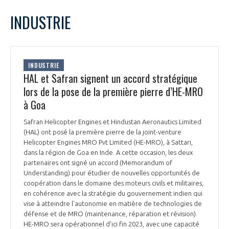
LE GIFAS
NON
OUI
mars
2022
Mois Précédent
Mois 
t
INDUSTRIE
Rejoignez une filière d’excellence et développez
L
M
M
J
V
S
D
 à
votre réseau au sein d’un écosystème intégré et
1
2
3
4
5
6
PRÉSENTATION
cohérent
7
8
9
10
11
12
13
INDUSTRIE
14
15
16
17
18
19
20
HAL et Safran signent un accord stratégique
NOTRE VISION
ORGANISATION
21
22
23
24
25
26
27
lors de la pose de la première pierre d’HE-MRO
28
29
30
31
à Goa
NOS MISSIONS
LE CONSEIL DU GIFAS
FONCTIONNEMENT
Safran Helicopter Engines et Hindustan Aeronautics Limited
(HAL) ont posé la première pierre de la joint-venture
NOTRE HISTOIRE
L’ÉQUIPE DU GIFAS
Helicopter Engines MRO Pvt Limited (HE-MRO), à Sattari,
GEADS
ACCOMPAGNEMENT DE NOS ADHÉRENTS
dans la région de Goa en Inde. A cette occasion, les deux
partenaires ont signé un accord (Memorandum of
NOS RÉSEAUX À L'INTERNATIONAL
Understanding) pour étudier de nouvelles opportunités de
COMITÉ AERO PME
LES PROGRAMMES DU GIFAS
coopération dans le domaine des moteurs civils et militaires,
LA MÉDIATION
en cohérence avec la stratégie du gouvernement indien qui
Découvrez les avantages d'adhérer au GIFAS.
vise à atteindre l'autonomie en matière de technologies de
STARTAIR
UN ÉCOSYSTÈME INTÉGRÉ ET COHÉRENT
défense et de MRO (maintenance, réparation et révision).
LA MÉDIATION DANS LA FILIÈRE AÉRONAUTIQUE ET SPATIALE
Rencontres, salons, données sectorielles,
LE SALON DU BOURGET
HE-MRO sera opérationnel d'ici fin 2023, avec une capacité