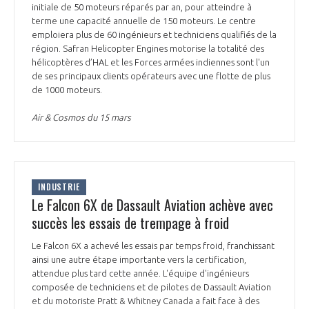
programmes ...
COMMISSIONS ET COMITÉS
initiale de 50 moteurs réparés par an, pour atteindre à
POURQUOI DEVENIR MEMBRE ?
L'OBSERVATOIRE
terme une capacité annuelle de 150 moteurs. Le centre
LE MÉDIATEUR DE LA FILIÈRE AÉRONAUTIQUE ET SPATIALE
emploiera plus de 60 ingénieurs et techniciens qualifiés de la
DEMANDE D’ADHÉSION
région. Safran Helicopter Engines motorise la totalité des
MÉDIATION ET CHARTE D’ENGAGEMENT SUR LES RELATIONS ENTRE
hélicoptères d’HAL et les Forces armées indiennes sont l'un
CLIENTS ET FOURNISSEURS
de ses principaux clients opérateurs avec une flotte de plus
CHIFFRES CLÉS
de 1000 moteurs.
LA MÉDIATION AU-DELÀ DE LA FILIÈRE AÉRONAUTIQUE ET SPATIALE
Air & Cosmos du 15 mars
LES ENJEUX
PRENDRE CONTACT AVEC LE MÉDIATEUR DE LA FILIÈRE
COMPÉTITIVITÉ
LES PUBLICATIONS
INDUSTRIE
Le Falcon 6X de Dassault Aviation achève avec
EMPLOI & FORMATION
DOCUMENTS & BROCHURES
succès les essais de trempage à froid
Le Falcon 6X a achevé les essais par temps froid, franchissant
ENVIRONNEMENT
RAPPORTS D'ACTIVITÉS
ainsi une autre étape importante vers la certification,
attendue plus tard cette année. L'équipe d'ingénieurs
INNOVATION
composée de techniciens et de pilotes de Dassault Aviation
et du motoriste Pratt & Whitney Canada a fait face à des