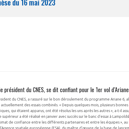
Synthèse du 16 mai 2023
Mois
le président du CNES, se dit confiant pour le 1er vol d’Ariane
résident du CNES, a rassuré sur le bon déroulement du programme Ariane 6, al
 actuellement des essais combinés. « Depuis quelques mois, plusieurs bonnes 
ues, qui étaient apparus, ont été résolus les uns après les autres », a-t-il as
 supérieur a été réalisé en janvier avec succès sur le banc d'essai à Lampoldsha
 climat de confiance entre les différents partenaires et entre les équipes », au
l'Agence spatiale européenne (ESA), du maître d'œuvre de la base de lance