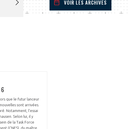
VOIR LES ARCHIVES
mai
2023
 Précédent
Mois Suivant
L
M
M
J
V
S
D
1
2
3
4
5
6
7
8
9
10
11
12
13
14
15
16
17
18
19
20
21
22
23
24
25
26
27
28
29
30
31
 6
ors que le futur lanceur
nouvelles sont arrivées.
suré. Notamment, l'essai
usen. Selon lui, il y
 sein de la Task Force
ment (CNES), du maître