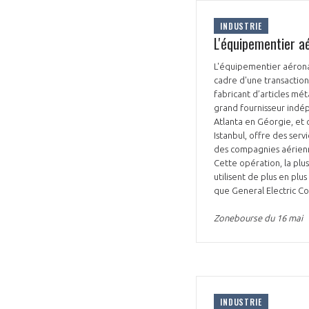
CONNEXION
INDUSTRIE
L'équipementier a
L'équipementier aérona
cadre d'une transaction
fabricant d’articles mé
grand fournisseur indé
Atlanta en Géorgie, et
Istanbul, offre des se
des compagnies aérienn
Cette opération, la plu
utilisent de plus en pl
que General Electric Co
Zonebourse du 16 mai
INDUSTRIE