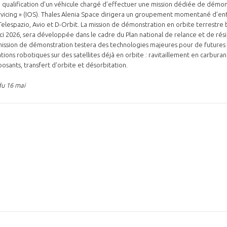
qualification d’un véhicule chargé d’effectuer une mission dédiée de démon
ervicing » (IOS). Thales Alenia Space dirigera un groupement momentané d’en
lespazio, Avio et D-Orbit. La mission de démonstration en orbite terrestre b
ci 2026, sera développée dans le cadre du Plan national de relance et de rési
 mission de démonstration testera des technologies majeures pour de futures
tions robotiques sur des satellites déjà en orbite : ravitaillement en carburan
ants, transfert d'orbite et désorbitation.
du 16 mai