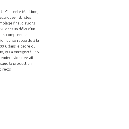
ort - Charente-Maritime,
lectriques-hybrides
emblage final d'avions
M€ et comprend la
ion qui se raccorde à la
00 € dans le cadre du
o, qui a enregistré 135
remier avion devrait
rsque la production
directs.