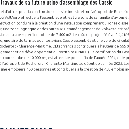
 travaux de sa future usine d'assemblage des Cassio
el d’offres pour la construction d'un site industriel sur l'aéroport de Rochef
où VoltAero effectuera l'assemblage et les livraisons de sa famille d'avions é
struction conduira à la création d'une installation comprenant 3 lignes d'ass
que et des bureaux. L'emménagement de VoltAero est prévu dans un délai d'un
e site aura une superficie totale de 7 400 m2. Le coût du projet s'élève à 4,4 
e, une aire de tarmac pour les avions Cassio assemblés et une voie de circulat
Rochefort - Charente-Maritime. L'État français contribuera à hauteur de 665 0
ement et de développement du territoire (FNADT). La certification du Cassi
arcourant plus de 10 000 km, est attendue pour la fin de l'année 2024, et le p
 à l'aéroport de Rochefort - Charente-Maritime au début de l'année 2025. Lo
'usine emploiera 150 personnes et contribuera à la création de 450 emplois in