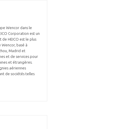
oupe Wencor dans le
HEICO Corporation est un
t de HEICO est le plus
e Wencor, basé à
GIFAS. Rencontres, salons,
zhou, Madrid et
es et de services pour
rogrammes ...
ines et étrangères.
agnies aériennes
nt de sociétés telles
ÉSION