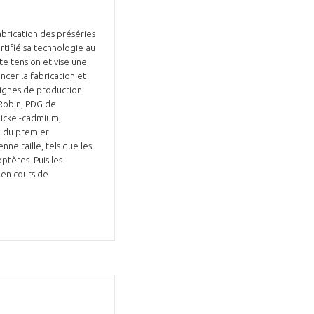
abrication des préséries
rtifié sa technologie au
te tension et vise une
ncer la fabrication et
lignes de production
 Robin, PDG de
nickel-cadmium,
é du premier
ne taille, tels que les
ptères. Puis les
 en cours de