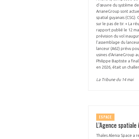
d'œuvre du système de 
ArianeGroup sont actuel
spatial guyanais (CSG).
sur le pas de tir. « La 
rapport publié le 12 ma
prévision du vol inaugu
l'assemblage du lanceu
lanceur (A62) prévu pour
usines d'ArianeGroup au
Philippe Baptiste a fin
en 2026, était un challe
La Tribune du 14 mai
ESPACE
L’Agence spatiale 
Thales Alenia Space a r