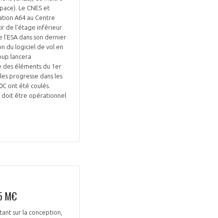
pace). Le CNES et
ration A64 au Centre
r de l'étage inférieur
le l'ESA dans son dernier
n du logiciel de vol en
oup lancera
e des éléments du 1er
ules progresse dans les
0C ont été coulés.
i doit être opérationnel
35 M€
ant sur la conception,