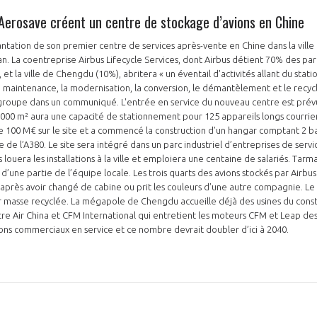
Aerosave créent un centre de stockage d’avions en Chine
antation de son premier centre de services après-vente en Chine dans la vill
n. La coentreprise Airbus Lifecycle Services, dont Airbus détient 70% des part
et la ville de Chengdu (10%), abritera « un éventail d'activités allant du sta
a maintenance, la modernisation, la conversion, le démantèlement et le recyc
e groupe dans un communiqué. L'entrée en service du nouveau centre est prév
PAS ENCORE ADH
000 m² aura une capacité de stationnement pour 125 appareils longs courriers
de 100 M€ sur le site et a commencé la construction d’un hangar comptant 2 
VOUS ÊTES UN PROFESSIONN
le de l’A380. Le site sera intégré dans un parc industriel d’entreprises de serv
s louera les installations à la ville et emploiera une centaine de salariés. Tar
une partie de l’équipe locale. Les trois quarts des avions stockés par Airbus
nger et assurez la
Rejoignez une filière d’excellen
 après avoir changé de cabine ou prit les couleurs d’une autre compagnie. L
r masse recyclée. La mégapole de Chengdu accueille déjà des usines du cons
 l’international
réseau au sein d’un écosystème
re Air China et CFM International qui entretient les moteurs CFM et Leap des
ons commerciaux en service et ce nombre devrait doubler d’ici à 2040.
DEMANDE D’ADHÉSION
Avez-vous un statut de droit français ?