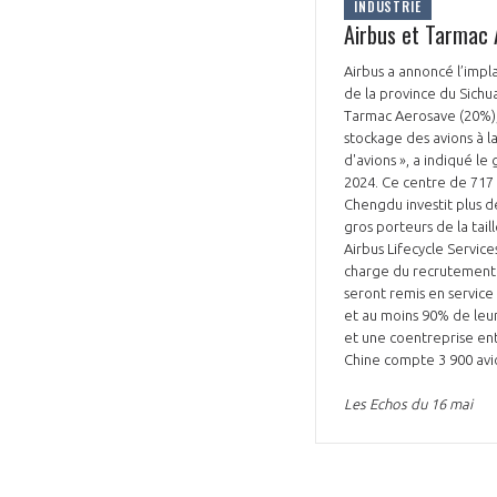
INDUSTRIE
Airbus et Tarmac 
Airbus a annoncé l’impl
de la province du Sichua
Tarmac Aerosave (20%), 
stockage des avions à l
d'avions », a indiqué l
VOUS ÊTES
2024. Ce centre de 717 
Chengdu investit plus 
ADHÉRENTS
gros porteurs de la tail
Airbus Lifecycle Service
charge du recrutement d’
Développez votre activité à l’étra
seront remis en service
et au moins 90% de leu
pérennité de votre entreprise à
et une coentreprise ent
Chine compte 3 900 avi
Les Echos du 16 mai