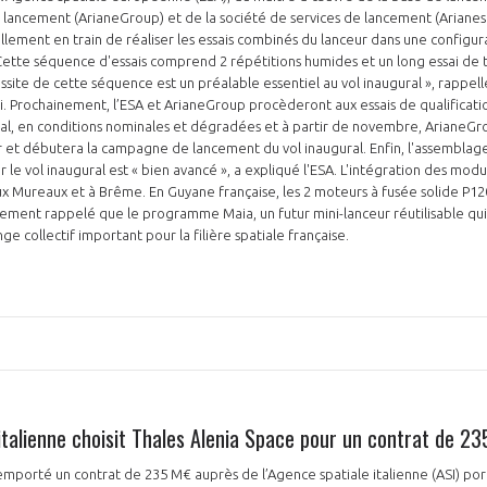
lancement (ArianeGroup) et de la société de services de lancement (Arianes
lement en train de réaliser les essais combinés du lanceur dans une configu
 Cette séquence d'essais comprend 2 répétitions humides et un long essai de ti
réussite de cette séquence est un préalable essentiel au vol inaugural », rappel
i. Prochainement, l’ESA et ArianeGroup procèderont aux essais de qualificatio
ral, en conditions nominales et dégradées et à partir de novembre, ArianeGr
r et débutera la campagne de lancement du vol inaugural. Enfin, l'assemblag
 le vol inaugural est « bien avancé », a expliqué l'ESA. L'intégration des mod
x Mureaux et à Brême. En Guyane française, les 2 moteurs à fusée solide P12
alement rappelé que le programme Maia, un futur mini-lanceur réutilisable qu
nge collectif important pour la filière spatiale française.
italienne choisit Thales Alenia Space pour un contrat de 2
emporté un contrat de 235 M€ auprès de l’Agence spatiale italienne (ASI) port