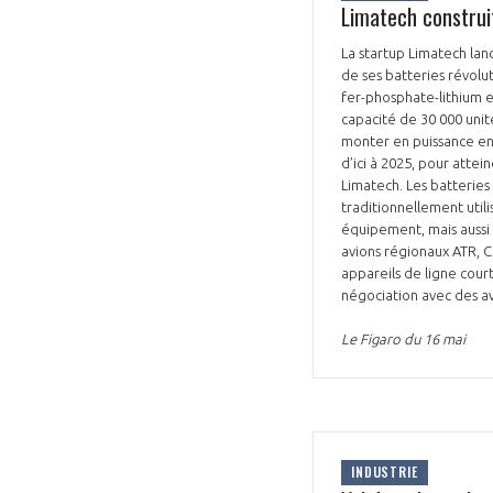
Limatech construit
La startup Limatech lanc
de ses batteries révolu
fer-phosphate-lithium en
capacité de 30 000 unité
monter en puissance en
d’ici à 2025, pour atte
Limatech. Les batterie
traditionnellement util
équipement, mais aussi 
avions régionaux ATR, C
appareils de ligne cour
négociation avec des av
Le Figaro du 16 mai
INDUSTRIE