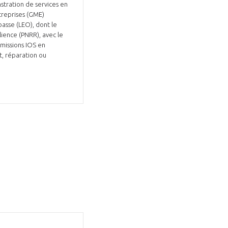
stration de services en
treprises (GME)
asse (LEO), dont le
lience (PNRR), avec le
 missions IOS en
t, réparation ou