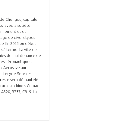
e de Chengdu, capitale
s, avec la société
tionnement et du
lage de divers types
Fermer
ue fin 2023 ou début
la
ÉRENT ?
 à terme. La ville de
modale
Fermer
baies de maintenance de
membre
la
EL DE LA FILIÈRE ?
ices aéronautiques.
modale
mac Aerosave aura la
membre
 Lifecycle Services
ce et développez votre
Apportez votre savoir-faire à la
e reste sera démantelé
tructeur chinois Comac
 intégré et cohérent
défense de vos
 A320, B737, C919. La