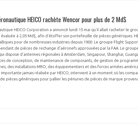
éronautique HEICO rachète Wencor pour plus de 2 Md$
NON
OUI
utique HEICO Corporation a annoncé lundi 15 mai qu'il allait racheter le gr
 évaluée à 2,05 Md$, afin d'étoffer son portefeuille de pièces génériques. 
talliques pour de nombreuses industries depuis 1900. Le groupe Flight Suppor
pendant de pièces de rechange d'aéronefs approuvées par la FAA. Le group
Découvrez les avantages d'adhérer au 
 qui dispose d’antennes régionales à Amsterdam, Singapour, Shanghai, Guang
rvices de conception, de maintenance de composants, de gestion de programm
données sectorielles, p
es, des installations MRO, des équipementiers et des forces armées américa
s importante jamais réalisée par HEICO, intervient à un moment où les comp
us de pièces génériques pour pallier les pénuries de pièces de marque provena
DEMANDE D’ADH
.