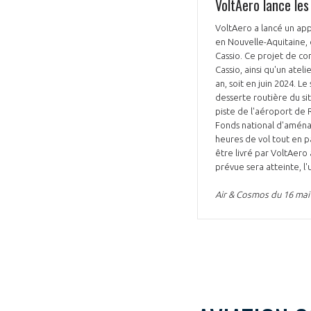
VoltAero lance les
VoltAero a lancé un app
en Nouvelle-Aquitaine, 
Cassio. Ce projet de con
Cassio, ainsi qu'un atelier, une zone logisti
an, soit en juin 2024. L
desserte routière du sit
piste de l'aéroport de 
Fonds national d'aménag
heures de vol tout en p
être livré par VoltAero
prévue sera atteinte, l
Air & Cosmos du 16 mai