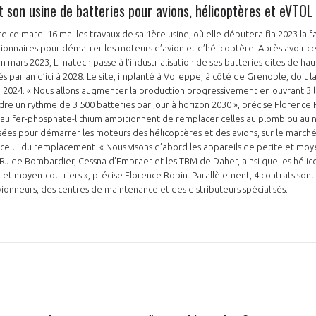
 son usine de batteries pour avions, hélicoptères et eVTOL
e ce mardi 16 mai les travaux de sa 1ère usine, où elle débutera fin 2023 la f
tionnaires pour démarrer les moteurs d’avion et d’hélicoptère. Après avoir ce
 mars 2023, Limatech passe à l’industrialisation de ses batteries dites de hau
s par an d’ici à 2028. Le site, implanté à Voreppe, à côté de Grenoble, doit la
 2024. « Nous allons augmenter la production progressivement en ouvrant 3 
indre un rythme de 3 500 batteries par jour à horizon 2030 », précise Florence
s au fer-phosphate-lithium ambitionnent de remplacer celles au plomb ou au 
isées pour démarrer les moteurs des hélicoptères et des avions, sur le march
celui du remplacement. « Nous visons d’abord les appareils de petite et moyen
RJ de Bombardier, Cessna d’Embraer et les TBM de Daher, ainsi que les hélico
t et moyen-courriers », précise Florence Robin. Parallèlement, 4 contrats sont
ionneurs, des centres de maintenance et des distributeurs spécialisés.