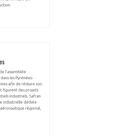
uction.
es
 de l’assemblée
dans les Pyrénées-
bines afin de réduire son
t figurent des projets
els industriels. Safran
e industrielle dédiée.
e aéronautique régional,