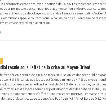
 les aéroports européens, avec le soutien de l’AESA. Les règles sur l’emport 
s pour permettre aux compagnies d’augmenter leurs réserves sur certaines liai
sur les créneaux de décollage est suspendue temporairement afin d’éviter d
La Commission rappelle toutefois que la hausse du prix du kérosène ne dispe
NON
OUI
ers en cas de retard ou d’annulation.
6
Découvrez les avantages d'adhérer au 
données sectorielles, p
E
DEMANDE D’ADH
dial recule sous l’effet de la crise au Moyen-Orient
fret aérien a reculé de 4,8 % en mars 2026, selon les données publiées par l’I
sse atteint 5,5 %, tandis que les capacités ont diminué de 4,7 % au niveau mon
es plus touchées avec un effondrement de 54,3 % de la demande, conséquen
né fermetures d’espaces aériens et perturbations dans les hubs de Dubaï, D
taines régions continuent d’afficher une croissance positive. Les transporteur
 demande, devant ceux de la zone Asie-Pacifique (+5,4 %) et Europe (+2,2 %)