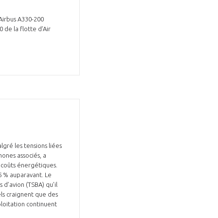
 Airbus A330-200
de la flotte d’Air
gré les tensions liées
hones associés, a
 coûts énergétiques.
25 % auparavant. Le
els craignent que des
ploitation continuent