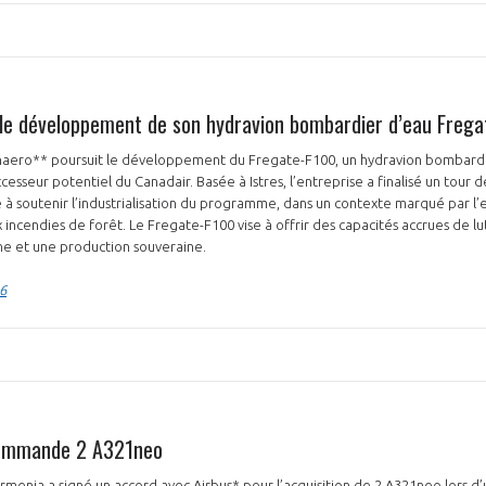
le développement de son hydravion bombardier d’eau Frega
ynaero** poursuit le développement du Fregate-F100, un hydravion bombard
sseur potentiel du Canadair. Basée à Istres, l’entreprise a finalisé un tour 
 à soutenir l’industrialisation du programme, dans un contexte marqué par l’
 incendies de forêt. Le Fregate-F100 vise à offrir des capacités accrues de lu
e et une production souveraine.
6
commande 2 A321neo
menia a signé un accord avec Airbus* pour l’acquisition de 2 A321neo lors 