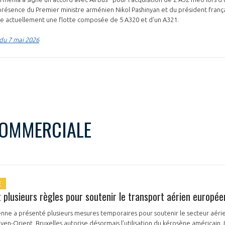
présence du Premier ministre arménien Nikol Pashinyan et du président fran
e actuellement une flotte composée de 5 A320 et d’un A321.
 du 7 mai 2026
PAS ENCORE ADH
VOUS ÊTES UN PROFESSIONN
COMMERCIALE
nger et assurez la
Rejoignez une filière d’excellen
 l’international
réseau au sein d’un écosystème
DEMANDE D’ADHÉSION
E
t plusieurs règles pour soutenir le transport aérien europée
e a présenté plusieurs mesures temporaires pour soutenir le secteur aérien
Avez-vous un statut de droit français ?
en-Orient. Bruxelles autorise désormais l’utilisation du kérosène américain Je