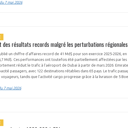
 du 7 mai 2026
E
t des résultats records malgré les perturbations régionales
blié un chiffre d’affaires record de 41 Md$ pour son exercice 2025-2026, en 
,7 Md$. Ces performances ont toutefois été partiellement affectées par les 
 fortement réduit le trafic à l’aéroport de Dubaï à partir de mars 2026. Emirat
acité passagers, avec 122 destinations rétablies dans 65 pays. Le trafic pas
e voyageurs, tandis que l’activité cargo progresse grâce à la livraison de 5 Bo
du 7 mai 2026
E