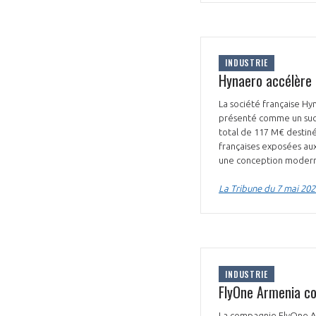
INDUSTRIE
Hynaero accélère 
La société française H
présenté comme un succe
total de 117 M€ destiné
françaises exposées aux
une conception modern
La Tribune du 7 mai 202
INDUSTRIE
FlyOne Armenia 
La compagnie FlyOne Ar