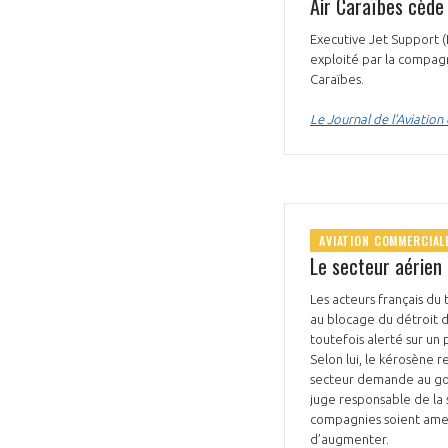
Air Caraïbes cède
Executive Jet Support (
exploité par la compagn
Caraïbes.
Le Journal de l’Aviation
AVIATION COMMERCIAL
Le secteur aérien
Les acteurs français du
au blocage du détroit d
toutefois alerté sur un
Selon lui, le kérosène 
secteur demande au gouvernement de revenir sur le tri
juge responsable de la 
compagnies soient amené
d’augmenter.