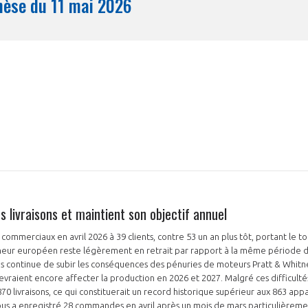
Synthèse du 11 mai 2026
Mois
s livraisons et maintient son objectif annuel
s commerciaux en avril 2026 à 39 clients, contre 53 un an plus tôt, portant le t
onneur européen reste légèrement en retrait par rapport à la même période d
us continue de subir les conséquences des pénuries de moteurs Pratt & Whitne
devraient encore affecter la production en 2026 et 2027. Malgré ces difficult
70 livraisons, ce qui constituerait un record historique supérieur aux 863 appar
rbus a enregistré 28 commandes en avril après un mois de mars particulièrem