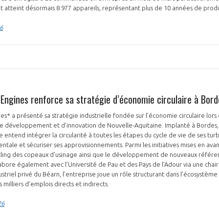
 atteint désormais 8 977 appareils, représentant plus de 10 années de prod
6
 Engines renforce sa stratégie d’économie circulaire à Bord
es* a présenté sa stratégie industrielle fondée sur l’économie circulaire lors
e développement et d’innovation de Nouvelle-Aquitaine. Implanté à Bordes, 
e entend intégrer la circularité à toutes les étapes du cycle de vie de ses tur
ale et sécuriser ses approvisionnements. Parmi les initiatives mises en avan
ling des copeaux d’usinage ainsi que le développement de nouveaux référenti
abore également avec l’Université de Pau et des Pays de l’Adour via une chair
triel privé du Béarn, l’entreprise joue un rôle structurant dans l’écosystèm
 milliers d’emplois directs et indirects.
26