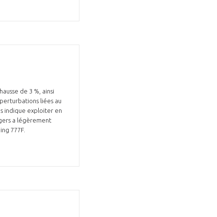
hausse de 3 %, ainsi
perturbations liées au
es indique exploiter en
sagers a légèrement
eing 777F.