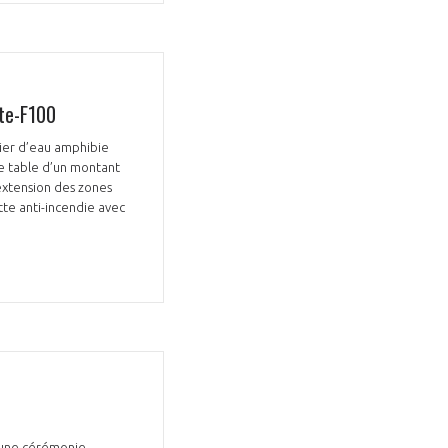
te-F100
ier d’eau amphibie
de table d’un montant
extension des zones
tte anti-incendie avec
d’une cérémonie