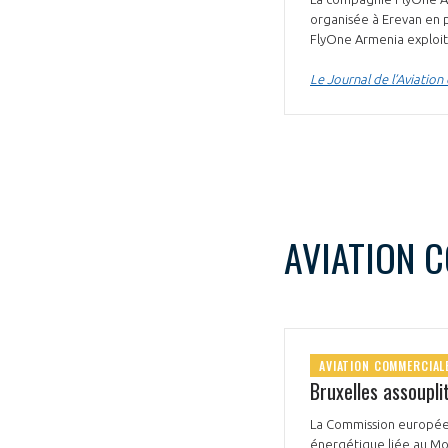
organisée à Erevan en 
FlyOne Armenia exploit
Le Journal de l’Aviation
VOUS ÊTES
ADHÉRENTS
AVIATION 
Développez votre activité à l’étra
pérennité de votre entreprise à
AVIATION COMMERCIAL
Bruxelles assoupli
La Commission européenn
énergétique liée au Moy