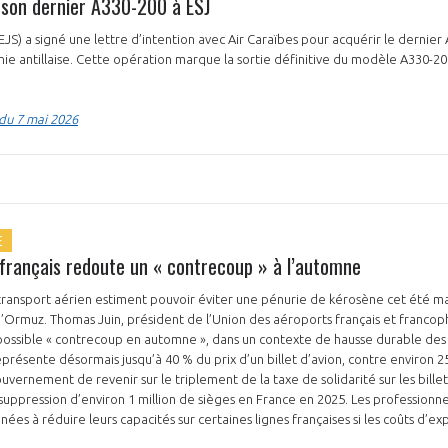
 son dernier A330-200 à ESJ
EJS) a signé une lettre d’intention avec Air Caraïbes pour acquérir le dernier
ie antillaise. Cette opération marque la sortie définitive du modèle A330-200 
 du 7 mai 2026
E
 français redoute un « contrecoup » à l’automne
 transport aérien estiment pouvoir éviter une pénurie de kérosène cet été mal
’Ormuz. Thomas Juin, président de l’Union des aéroports français et francop
 possible « contrecoup en automne », dans un contexte de hausse durable des
représente désormais jusqu’à 40 % du prix d’un billet d’avion, contre environ 
plement de la taxe de solidarité sur les billets d’avion (TSBA) qu’il
suppression d’environ 1 million de sièges en France en 2025. Les professionn
es à réduire leurs capacités sur certaines lignes françaises si les coûts d’ex