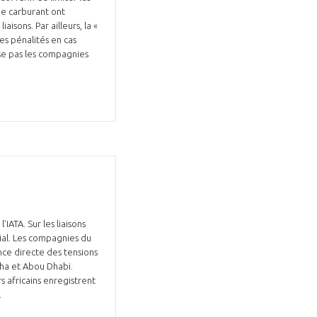
de carburant ont
sons. Par ailleurs, la «
es pénalités en cas
nse pas les compagnies
GIFAS. Rencontres, salons,
rogrammes ...
ÉSION
ATA. Sur les liaisons
dial. Les compagnies du
ce directe des tensions
oha et Abou Dhabi.
s africains enregistrent
.