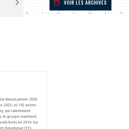
VOIR LES ARCHIVES
mai
2026
 Précédent
Mois Suivant
L
M
M
J
V
S
D
1
2
3
4
5
6
7
8
9
10
11
12
13
14
15
16
17
18
19
20
21
22
23
24
25
26
27
28
29
30
31
otal depuis janvier 2026
e 2025, où 192 avions
y, qui ralentissent
és, le groupe maintient
eils livrés en 2019. Sur
ent dynamique (331