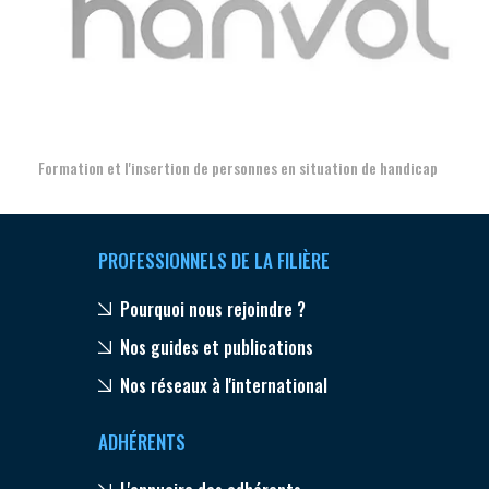
Aer
Formation et l'insertion de personnes en situation de handicap
PROFESSIONNELS DE LA FILIÈRE
Pourquoi nous rejoindre ?
Nos guides et publications
Nos réseaux à l'international
ADHÉRENTS