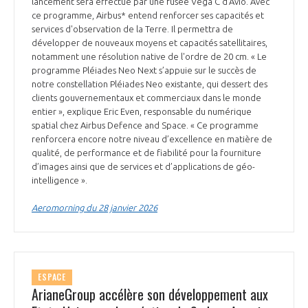
lancement sera effectué par une fusée Vega C d'Avio. Avec
INTERNATIONALISATION
ce programme, Airbus* entend renforcer ses capacités et
services d'observation de la Terre. Il permettra de
développer de nouveaux moyens et capacités satellitaires,
notamment une résolution native de l'ordre de 20 cm. « Le
programme Pléiades Neo Next s’appuie sur le succès de
notre constellation Pléiades Neo existante, qui dessert des
clients gouvernementaux et commerciaux dans le monde
entier », explique Eric Even, responsable du numérique
spatial chez Airbus Defence and Space. « Ce programme
renforcera encore notre niveau d’excellence en matière de
qualité, de performance et de fiabilité pour la fourniture
d’images ainsi que de services et d’applications de géo-
intelligence ».
Aeromorning du 28 janvier 2026
ESPACE
ArianeGroup accélère son développement aux