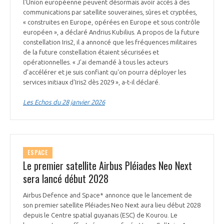
programmes ...
l'Union européenne peuvent désormais avoir accès à des
COMMISSIONS ET COMITÉS
POURQUOI DEVENIR MEMBRE ?
communications par satellite souveraines, sûres et cryptées,
L'OBSERVATOIRE
LE MÉDIATEUR DE LA FILIÈRE AÉRONAUTIQUE ET SPATIALE
« construites en Europe, opérées en Europe et sous contrôle
DEMANDE D’ADHÉSION
européen », a déclaré Andrius Kubilius. A propos de la future
constellation Iris2, il a annoncé que les fréquences militaires
MÉDIATION ET CHARTE D’ENGAGEMENT SUR LES RELATIONS ENTRE
de la future constellation étaient sécurisées et
CLIENTS ET FOURNISSEURS
CHIFFRES CLÉS
opérationnelles. « J'ai demandé à tous les acteurs
d'accélérer et je suis confiant qu'on pourra déployer les
LA MÉDIATION AU-DELÀ DE LA FILIÈRE AÉRONAUTIQUE ET SPATIALE
services initiaux d'Iris2 dès 2029 », a-t-il déclaré.
LES ENJEUX
Les Echos du 28 janvier 2026
PRENDRE CONTACT AVEC LE MÉDIATEUR DE LA FILIÈRE
COMPÉTITIVITÉ
LES PUBLICATIONS
EMPLOI & FORMATION
ESPACE
DOCUMENTS & BROCHURES
Le premier satellite Airbus Pléiades Neo Next
sera lancé début 2028
ENVIRONNEMENT
RAPPORTS D'ACTIVITÉS
Airbus Defence and Space* annonce que le lancement de
son premier satellite Pléiades Neo Next aura lieu début 2028
INNOVATION
depuis le Centre spatial guyanais (ESC) de Kourou. Le