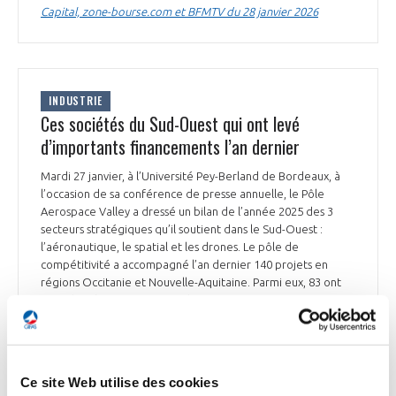
Capital, zone-bourse.com et BFMTV du 28 janvier 2026
INDUSTRIE
Ces sociétés du Sud-Ouest qui ont levé
d’importants financements l’an dernier
Mardi 27 janvier, à l’Université Pey-Berland de Bordeaux, à
l’occasion de sa conférence de presse annuelle, le Pôle
Aerospace Valley a dressé un bilan de l’année 2025 des 3
secteurs stratégiques qu’il soutient dans le Sud-Ouest :
l’aéronautique, le spatial et les drones. Le pôle de
compétitivité a accompagné l’an dernier 140 projets en
régions Occitanie et Nouvelle-Aquitaine. Parmi eux, 83 ont
trouvé un financement représentant 458 M€
d’investissement, dont 141 M€ d’aides publiques régionales,
nationales et européennes. Le projet Aeroplatform
Wingwatt, associant les entreprises Exoes*, Airbus
Helicopters* et Daher*, est ainsi accompagné. Il vise à
Ce site Web utilise des cookies
mettre au point des batteries plus sûres et performantes