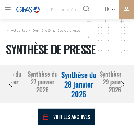
Ferme
Ferme
FR
VOUS ÊTES ADHÉRENTS
la
la
modal
modal
memb
memb
Actualités
Dernière Synthèse de presse
ACTUALITÉS
SYNTHÈSE DE PRESSE
À LA UNE
Synthèse du
thèse du
Synthèse du
Synthèse du
DEMANDE D’ADHÉSION
 janvier
27 janvier
29 janvier
SYNTHÈSE DE PRESSE
28 janvier
2026
2026
2026
2026
CONNEXION
AGENDA
Avez-vous un statut de droit français ?
VOIR LES ARCHIVES
PAS ENCORE ADHÉRENT ?
COMMUNIQUÉS DE PRESSE
VOUS ÊTES UN PROFESSIONNEL DE LA FILIÈRE ?