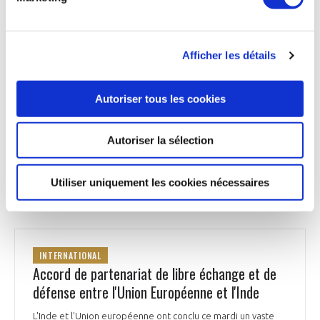
de faire du site de Campsas, un site industriel de référence,
à la fois au sein du réseau Liebherr mais aussi au service de
nos clients », explique François Ferré, directeur de la
fabrication de Liebherr à Campsas. Le site, qui emploie
Afficher les détails
aujourd’hui environ 300 personnes, devrait atteindre près de
400 salariés d’ici la fin de l’année 2026.
Autoriser tous les cookies
La Dépêche du Midi du 28 janvier 2026
Autoriser la sélection
Utiliser uniquement les cookies nécessaires
INTERNATIONAL
INTERNATIONAL
Accord de partenariat de libre échange et de
défense entre l'Union Européenne et l'Inde
L'Inde et l'Union européenne ont conclu ce mardi un vaste