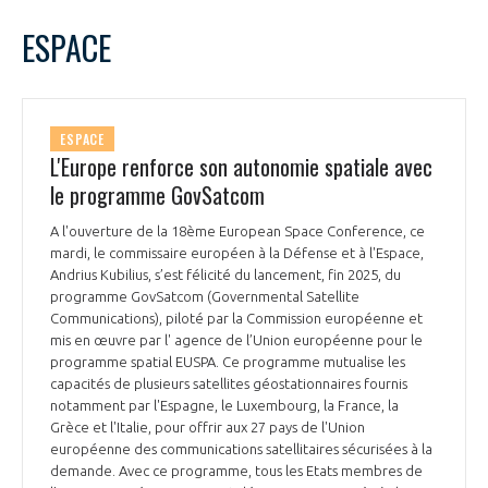
LE GIFAS
NON
OUI
janvier
2026
Mois Précédent
Mois 
t
ESPACE
Rejoignez une filière d’excellence et développez
L
M
M
J
V
S
D
 à
votre réseau au sein d’un écosystème intégré et
1
2
3
4
PRÉSENTATION
cohérent
5
6
7
8
9
10
11
ESPACE
12
13
14
15
16
17
18
L'Europe renforce son autonomie spatiale avec
NOTRE VISION
ORGANISATION
19
20
21
22
23
24
25
le programme GovSatcom
26
27
28
29
30
31
NOS MISSIONS
A l'ouverture de la 18ème European Space Conference, ce
LE CONSEIL DU GIFAS
FONCTIONNEMENT
mardi, le commissaire européen à la Défense et à l'Espace,
Andrius Kubilius, s’est félicité du lancement, fin 2025, du
NOTRE HISTOIRE
programme GovSatcom (Governmental Satellite
L’ÉQUIPE DU GIFAS
GEADS
Communications), piloté par la Commission européenne et
ACCOMPAGNEMENT DE NOS ADHÉRENTS
mis en œuvre par l' agence de l’Union européenne pour le
programme spatial EUSPA. Ce programme mutualise les
NOS RÉSEAUX À L'INTERNATIONAL
COMITÉ AERO PME
capacités de plusieurs satellites géostationnaires fournis
LES PROGRAMMES DU GIFAS
LA MÉDIATION
notamment par l'Espagne, le Luxembourg, la France, la
Grèce et l'Italie, pour offrir aux 27 pays de l'Union
Découvrez les avantages d'adhérer au GIFAS.
STARTAIR
UN ÉCOSYSTÈME INTÉGRÉ ET COHÉRENT
européenne des communications satellitaires sécurisées à la
LA MÉDIATION DANS LA FILIÈRE AÉRONAUTIQUE ET SPATIALE
Rencontres, salons, données sectorielles,
LE SALON DU BOURGET
demande. Avec ce programme, tous les Etats membres de