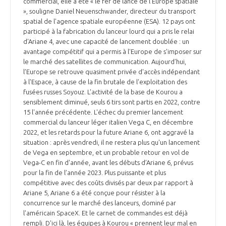
commercial, elle a été « le fer de lance de l'Europe spatiale
», souligne Daniel Neuenschwander, directeur du transport
spatial de l'agence spatiale européenne (ESA). 12 pays ont
participé à la fabrication du lanceur lourd qui a pris le relai
d'Ariane 4, avec une capacité de lancement doublée : un
avantage compétitif qui a permis à l'Europe de s'imposer sur
le marché des satellites de communication. Aujourd’hui,
l’Europe se retrouve quasiment privée d'accès indépendant
à l'Espace, à cause de la fin brutale de l'exploitation des
fusées russes Soyouz. L'activité de la base de Kourou a
sensiblement diminué, seuls 6 tirs sont partis en 2022, contre
15 l'année précédente. L'échec du premier lancement
commercial du lanceur léger italien Vega C, en décembre
2022, et les retards pour la future Ariane 6, ont aggravé la
situation : après vendredi, il ne restera plus qu'un lancement
de Vega en septembre, et un probable retour en vol de
Vega-C en fin d'année, avant les débuts d’Ariane 6, prévus
pour la fin de l’année 2023. Plus puissante et plus
compétitive avec des coûts divisés par deux par rapport à
Ariane 5, Ariane 6 a été conçue pour résister à la
concurrence sur le marché des lanceurs, dominé par
l'américain SpaceX. Et le carnet de commandes est déjà
rempli. D'ici là, les équipes à Kourou « prennent leur mal en