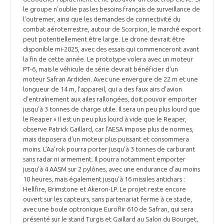
le groupe n’oublie pas les besoins français de surveillance de
l’outremer, ainsi que les demandes de connectivité du
combat aéroterrestre, autour de Scorpion, le marché export
peut potentiellement être large. Le drone devrait être
disponible mi-2025, avec des essais qui commenceront avant
la fin de cette année. Le prototype volera avec un moteur
PT-6, mais le véhicule de série devrait bénéficier d’un
moteur Safran Ardiden. Avec une envergure de 22 m et une
longueur de 14 m, l’appareil, qui a des faux airs d'avion
d'entraînement aux ailes rallongées, doit pouvoir emporter
jusqu’à 3 tonnes de charge utile. Il sera un peu plus lourd que
le Reaper « Il est un peu plus lourd à vide que le Reaper,
observe Patrick Gaillard, car l’AESA impose plus de normes,
mais disposera d’un moteur plus puissant et consommera
moins. L’Aa’rok pourra porter jusqu’à 3 tonnes de carburant
sans radar ni armement. Il pourra notamment emporter
jusqu’à 4 AASM sur 2 pylônes, avec une endurance d’au moins
10 heures, mais également jusqu’à 16 missiles antichars :
Hellfire, Brimstone et Akeron-LP. Le projet reste encore
ouvert sur les capteurs, sans partenariat ferme à ce stade,
avec une boule optronique Euroflir 610 de Safran, qui sera
présenté sur le stand Turgis et Gaillard au Salon du Bourget,