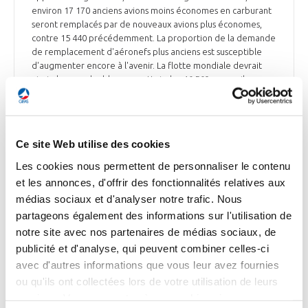
environ 17 170 anciens avions moins économes en carburant
seront remplacés par de nouveaux avions plus économes,
contre 15 440 précédemment. La proportion de la demande
de remplacement d'aéronefs plus anciens est susceptible
d'augmenter encore à l'avenir. La flotte mondiale devrait
ainsi plus que doubler pour atteindre 46 560 appareils en
2042, contre 22 880 au début de l'année 2020.
Parallèlement, Airbus estime que la demande de trafic de
passagers augmentera annuellement de 3,6% au cours des
20 prochaines années.
Ce site Web utilise des cookies
Ensemble de la presse du 15 juin
Les cookies nous permettent de personnaliser le contenu
et les annonces, d'offrir des fonctionnalités relatives aux
médias sociaux et d'analyser notre trafic. Nous
partageons également des informations sur l'utilisation de
INDUSTRIE
notre site avec nos partenaires de médias sociaux, de
Le secteur MRO redécolle avec la reprise du
publicité et d'analyse, qui peuvent combiner celles-ci
trafic aérien
avec d'autres informations que vous leur avez fournies
ou qu'ils ont collectées lors de votre utilisation de leurs
La 54ème édition du Salon International de l'Aéronautique
services. Vous consentez à nos cookies si vous
et de l'Espace de Paris-Le Bourget sera un grand rendez-