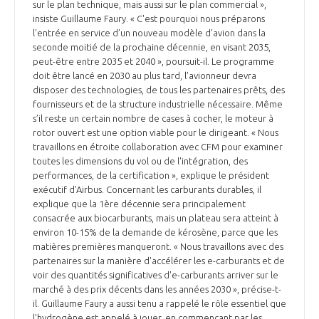
programmes ...
sur le plan technique, mais aussi sur le plan commercial »,
COMMISSIONS ET COMITÉS
POURQUOI DEVENIR MEMBRE ?
L'OBSERVATOIRE
insiste Guillaume Faury. « C'est pourquoi nous préparons
LE MÉDIATEUR DE LA FILIÈRE AÉRONAUTIQUE ET SPATIALE
l'entrée en service d’un nouveau modèle d’avion dans la
DEMANDE D’ADHÉSION
seconde moitié de la prochaine décennie, en visant 2035,
peut-être entre 2035 et 2040 », poursuit-il. Le programme
MÉDIATION ET CHARTE D’ENGAGEMENT SUR LES RELATIONS ENTRE
doit être lancé en 2030 au plus tard, l’avionneur devra
CLIENTS ET FOURNISSEURS
CHIFFRES CLÉS
disposer des technologies, de tous les partenaires prêts, des
fournisseurs et de la structure industrielle nécessaire. Même
LA MÉDIATION AU-DELÀ DE LA FILIÈRE AÉRONAUTIQUE ET SPATIALE
s’il reste un certain nombre de cases à cocher, le moteur à
LES ENJEUX
rotor ouvert est une option viable pour le dirigeant. « Nous
travaillons en étroite collaboration avec CFM pour examiner
PRENDRE CONTACT AVEC LE MÉDIATEUR DE LA FILIÈRE
toutes les dimensions du vol ou de l'intégration, des
COMPÉTITIVITÉ
performances, de la certification », explique le président
LES PUBLICATIONS
exécutif d’Airbus. Concernant les carburants durables, il
explique que la 1ère décennie sera principalement
EMPLOI & FORMATION
consacrée aux biocarburants, mais un plateau sera atteint à
DOCUMENTS & BROCHURES
environ 10-15% de la demande de kérosène, parce que les
matières premières manqueront. « Nous travaillons avec des
ENVIRONNEMENT
partenaires sur la manière d'accélérer les e-carburants et de
RAPPORTS D'ACTIVITÉS
voir des quantités significatives d'e-carburants arriver sur le
marché à des prix décents dans les années 2030 », précise-t-
INNOVATION
il. Guillaume Faury a aussi tenu a rappelé le rôle essentiel que
l’hydrogène est appelé à jouer, en commençant par les