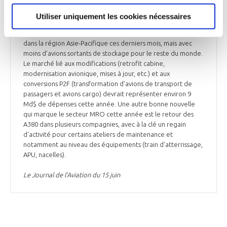
Goldcare chez Boeing ou encore FlightSense et Ascencia
chez le grand équipementier américain Collins Aerospace. La
Utiliser uniquement les cookies nécessaires
maintenance cellule devrait quant à elle atteindre les 19,3
Md$ en 2023, très marquée par le retour de la flotte opérée
dans la région Asie-Pacifique ces derniers mois, mais avec
moins d'avions sortants de stockage pour le reste du monde.
Le marché lié aux modifications (retrofit cabine,
modernisation avionique, mises à jour, etc.) et aux
conversions P2F (transformation d'avions de transport de
passagers et avions cargo) devrait représenter environ 9
Md$ de dépenses cette année. Une autre bonne nouvelle
qui marque le secteur MRO cette année est le retour des
A380 dans plusieurs compagnies, avec à la clé un regain
d'activité pour certains ateliers de maintenance et
notamment au niveau des équipements (train d'atterrissage,
APU, nacelles).
Le Journal de l’Aviation du 15 juin