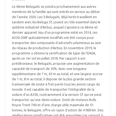
Le 6ème BelugaXL se joindra prochainement aux autres
membres de la famille qui sont entrés en service au début
de l'année 2020. Les 5 BelugaXL déjà livrés travaillent en
tandem avec les Beluga ST, jouent un rôle essentiel dans le
système industriel d'Airbus, auquel s'ajoutera ce 6ème et
dernier appareil. Issu d’un programme initié en 2014, ces
A330-200F spécialement modifiés ont été conçus pour
transporter des composants d'aéronefs volumineux au sein
du réseau de production d'Airbus. En novembre 2019, le
programme a obtenu la certification de type de l'EASA,
après un 1er vol en juillet 2018. Par rapport à son
prédécesseur, le BelugaXL propose une augmentation de
capacité de transport de 30%. Avec une longueur
supplémentaire de 7 m, 63 m au total, et une largeur accrue
de 1 m, 8 m au total, il dispose de la plus grande section
transversale de soute à fret parmi tous les avions cargo du
monde. Il est capable de transporter l'intégralité de la
voilure d'un A350, contrairement à la version ST qui ne peut
transporter qu'une demi-voilure. Doté de moteurs Rolls
Royce Trent 700 et d'une charge utile maximale de 51
tonnes, le BelugaXL offre un rayon d'action de 4 000 km. Des
améliorations significatives ont été apportées par rapport à