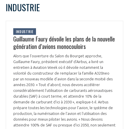
LE GIFAS
NON
OUI
INDUSTRIE
t
Rejoignez une filière d’excellence et développez
L
M
M
J
V
S
D
 à
votre réseau au sein d’un écosystème intégré et
1
2
3
4
PRÉSENTATION
cohérent
5
6
7
8
9
10
11
INDUSTRIE
12
13
14
15
16
17
18
Guillaume Faury dévoile les plans de la nouvelle
19
20
21
22
23
24
25
génération d’avions monocouloirs
NOTRE VISION
ORGANISATION
26
27
28
29
30
Alors que l’ouverture du Salon du Bourget approche,
NOS MISSIONS
Guillaume Faury, président exécutif d’Airbus, a livré un
LE CONSEIL DU GIFAS
FONCTIONNEMENT
entretien à Aviation Week où il dévoile notamment la
volonté du constructeur de remplacer la famille A320neo
NOTRE HISTOIRE
par un nouveau modèle d'avion dans la seconde moitié des
L’ÉQUIPE DU GIFAS
GEADS
années 2030. « Tout d'abord, nous devons accélérer
ACCOMPAGNEMENT DE NOS ADHÉRENTS
considérablement l'utilisation de carburants aéronautiques
NOS RÉSEAUX À L'INTERNATIONAL
durables (SAF) à court terme, et atteindre 10% de la
COMITÉ AERO PME
demande de carburant d'ici à 2030 », explique-t-il. Airbus
LES PROGRAMMES DU GIFAS
LA MÉDIATION
prépare toutes les technologies pour l'avion, le système de
production, la numérisation de l'avion et l'utilisation des
Découvrez les avantages d'adhérer au GIFAS.
STARTAIR
UN ÉCOSYSTÈME INTÉGRÉ ET COHÉRENT
données pour mieux piloter les avions. « Nous devons
LA MÉDIATION DANS LA FILIÈRE AÉRONAUTIQUE ET SPATIALE
Rencontres, salons, données sectorielles,
LE SALON DU BOURGET
atteindre 100% de SAF ou presque d'ici 2050, non seulement