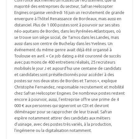
Confronté aux mêmes difficultés de recrutement que la
majorité des entreprises du secteur, Safran Helicopter
Engines organise vendredi 16 juin un recrutement de grande
envergure à l’hôtel Renaissance de Bordeaux, mais aussi en
distanciel. Plus de 1 000 postes sont à pourvoir sur ses sites
néo-aquitains de Bordes, dans les Pyrénées-Atlantiques, où
se trouve son siège social, de Tarnos dans les Landes, mais
aussi dans son centre de Buchelay dans les Yvelines. Un
événement du même genre avait déjà été organisé à
Toulouse en avril. « Ce job dating a été couronné de succès
avec pas moins de 400 entretiens réalisés, 25 recruteurs
mobilisés le jour J et aujourd’hui une centaine de candidats
et candidates sont présélectionnés pour accéder à des
postes sur nos deux sites de Bordes et Tarnos », explique
Christophe Fernandez, responsable recrutement et mobilité
chez Safran Helicopter Engines. De nombreux postes restent
encore à pourvoir, aussi, l’entreprise offre une prime de 4
000 € aux personnes qui signeront un CDI et devront
déménager pour se rapprocher de leur travail. Safran
espère notamment attirer des candidats aux métiers
d’usinage, avec des postes très variés, à la production,
l’ingénierie ou la digitalisation notamment.