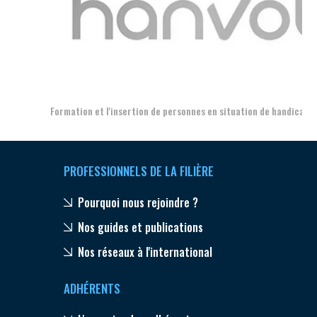
Aer
Formation et l'insertion de personnes en situation de handicap
PROFESSIONNELS DE LA FILIÈRE
Pourquoi nous rejoindre ?
Nos guides et publications
Nos réseaux à l'international
ADHÉRENTS