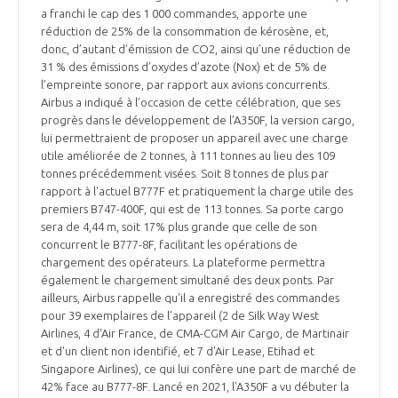
a franchi le cap des 1 000 commandes, apporte une
réduction de 25% de la consommation de kérosène, et,
donc, d’autant d’émission de CO2, ainsi qu’une réduction de
31 % des émissions d’oxydes d’azote (Nox) et de 5% de
l’empreinte sonore, par rapport aux avions concurrents.
Airbus a indiqué à l’occasion de cette célébration, que ses
progrès dans le développement de l'A350F, la version cargo,
lui permettraient de proposer un appareil avec une charge
utile améliorée de 2 tonnes, à 111 tonnes au lieu des 109
tonnes précédemment visées. Soit 8 tonnes de plus par
rapport à l'actuel B777F et pratiquement la charge utile des
premiers B747-400F, qui est de 113 tonnes. Sa porte cargo
sera de 4,44 m, soit 17% plus grande que celle de son
concurrent le B777-8F, facilitant les opérations de
chargement des opérateurs. La plateforme permettra
également le chargement simultané des deux ponts. Par
ailleurs, Airbus rappelle qu'il a enregistré des commandes
pour 39 exemplaires de l'appareil (2 de Silk Way West
Airlines, 4 d'Air France, de CMA-CGM Air Cargo, de Martinair
et d'un client non identifié, et 7 d'Air Lease, Etihad et
Singapore Airlines), ce qui lui confère une part de marché de
42% face au B777-8F. Lancé en 2021, l'A350F a vu débuter la