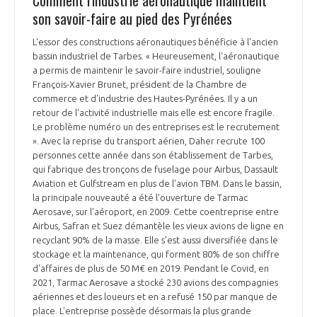
Comment l'industrie aéronautique maintient
son savoir-faire au pied des Pyrénées
L'essor des constructions aéronautiques bénéficie à l'ancien
bassin industriel de Tarbes. « Heureusement, l'aéronautique
a permis de maintenir le savoir-faire industriel, souligne
François-Xavier Brunet, président de la Chambre de
commerce et d'industrie des Hautes-Pyrénées. Il y a un
retour de l'activité industrielle mais elle est encore fragile.
Le problème numéro un des entreprises est le recrutement
». Avec la reprise du transport aérien, Daher recrute 100
personnes cette année dans son établissement de Tarbes,
qui fabrique des tronçons de fuselage pour Airbus, Dassault
Aviation et Gulfstream en plus de l'avion TBM. Dans le bassin,
la principale nouveauté a été l'ouverture de Tarmac
Aerosave, sur l'aéroport, en 2009. Cette coentreprise entre
Airbus, Safran et Suez démantèle les vieux avions de ligne en
recyclant 90% de la masse. Elle s'est aussi diversifiée dans le
stockage et la maintenance, qui forment 80% de son chiffre
d'affaires de plus de 50 M€ en 2019. Pendant le Covid, en
2021, Tarmac Aerosave a stocké 230 avions des compagnies
aériennes et des loueurs et en a refusé 150 par manque de
place. L'entreprise possède désormais la plus grande