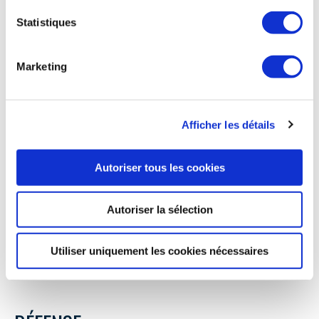
« Fly'in », équipé de bancs d'essai et ouvert aux startups.
Daher participe notamment au projet EcoPulse du Conseil
Statistiques
pour la recherche aéronautique civile (CORAC) afin de
construire un démonstrateur d'avion hybride mû par 6
moteurs électriques et 2 thermiques, avec Airbus et Safran.
Marketing
Le site de Tarbes-Lourdes développe aussi des tronçons de
fuselage des Falcon de Dassault Aviation, des fuselages
d'hélicoptères pour Airbus, le plan horizontal arrière du
Gulfstream, le ventre mou et les trappes de trains
Afficher les détails
d'atterrissage des A330 et A350. Les commandes
augmentent et l'établissement chercher à recruter : un job
dating a été organisé dans l'usine début mars pour recruter
Autoriser tous les cookies
100 ouvriers, techniciens et ingénieurs. Un centre de
formation a aussi été ouvert l'été dernier, afin d'élargir le
recrutement aux débutants.
Autoriser la sélection
Les Echos du 21 mars
Utiliser uniquement les cookies nécessaires