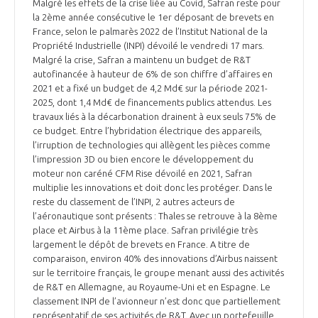
Malgré les effets de la crise liée au Covid, Safran reste pour
la 2ème année consécutive le 1er déposant de brevets en
France, selon le palmarès 2022 de l’Institut National de la
Propriété Industrielle (INPI) dévoilé le vendredi 17 mars.
Malgré la crise, Safran a maintenu un budget de R&T
autofinancée à hauteur de 6% de son chiffre d’affaires en
2021 et a fixé un budget de 4,2 Md€ sur la période 2021-
2025, dont 1,4 Md€ de financements publics attendus. Les
travaux liés à la décarbonation drainent à eux seuls 75% de
ce budget. Entre l’hybridation électrique des appareils,
l’irruption de technologies qui allègent les pièces comme
l’impression 3D ou bien encore le développement du
moteur non caréné CFM Rise dévoilé en 2021, Safran
multiplie les innovations et doit donc les protéger. Dans le
reste du classement de l’INPI, 2 autres acteurs de
l’aéronautique sont présents : Thales se retrouve à la 8ème
place et Airbus à la 11ème place. Safran privilégie très
largement le dépôt de brevets en France. A titre de
comparaison, environ 40% des innovations d’Airbus naissent
sur le territoire français, le groupe menant aussi des activités
de R&T en Allemagne, au Royaume-Uni et en Espagne. Le
classement INPI de l’avionneur n’est donc que partiellement
représentatif de ses activités de R&T. Avec un portefeuille