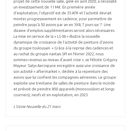
programmes ...
projet de cette nouvelle salle, gelé en avril 2020, a nécessité
COMMISSIONS ET COMITÉS
POURQUOI DEVENIR MEMBRE ?
un investissement de 11 M€. En première année
L'OBSERVATOIRE
LE MÉDIATEUR DE LA FILIÈRE AÉRONAUTIQUE ET SPATIALE
d'exploitation, l'objectif est de 35 ATR et l'activité devrait
DEMANDE D’ADHÉSION
monter progressivement en cadence, pour permettre de
peindre jusqu’à 50 avions par an en 3X8, 7 jours sur 7. Une
MÉDIATION ET CHARTE D’ENGAGEMENT SUR LES RELATIONS ENTRE
dizaine d'emplois supplémentaires seront alors nécessaires.
CLIENTS ET FOURNISSEURS
CHIFFRES CLÉS
La mise en service de la « LS 06 » illustre la nouvelle
dynamique de croissance de l'activité de peinture d’avions
LA MÉDIATION AU-DELÀ DE LA FILIÈRE AÉRONAUTIQUE ET SPATIALE
du groupe toulousain. « Grâce à la reprise des cadences et
au rachat du groupe nantais SPI en février 2022, nous
LES ENJEUX
sommes revenus au niveau d'avant crise », se félicite Grégory
PRENDRE CONTACT AVEC LE MÉDIATEUR DE LA FILIÈRE
Mayeur. Satys Aerospace enregistre aussi une croissance de
son activité « aftermarket », dédiée à la repeinture des
COMPÉTITIVITÉ
LES PUBLICATIONS
avions que lui confient les compagnies aériennes. Le groupe
exploite une trentaine de salles de peinture dans le monde
EMPLOI & FORMATION
et prévoit de peindre 850 appareils (monocouloirs et longs
DOCUMENTS & BROCHURES
courriers), neufs et en exploitation, en 2023.
ENVIRONNEMENT
L’Usine Nouvelle du 21 mars
RAPPORTS D'ACTIVITÉS
INNOVATION