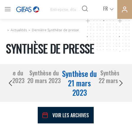
Ferme
Ferme
FR
VOUS ÊTES ADHÉRENTS
la
la
modal
modal
memb
memb
Actualités
Dernière Synthèse de presse
ACTUALITÉS
SYNTHÈSE DE PRESSE
À LA UNE
Synthèse du
nthèse du
Synthèse du
Synthèse du
DEMANDE D’ADHÉSION
17 mars 2023
20 mars 2023
22 mars 2023
SYNTHÈSE DE PRESSE
21 mars
2023
CONNEXION
AGENDA
Avez-vous un statut de droit français ?
VOIR LES ARCHIVES
PAS ENCORE ADHÉRENT ?
COMMUNIQUÉS DE PRESSE
VOUS ÊTES UN PROFESSIONNEL DE LA FILIÈRE ?