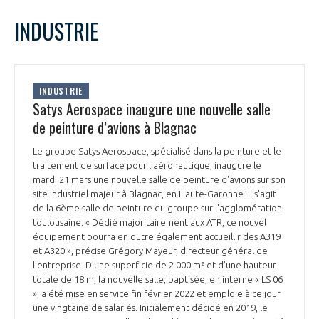
LE GIFAS
NON
OUI
mars
2023
Mois Précédent
Mois 
t
INDUSTRIE
Rejoignez une filière d’excellence et développez
L
M
M
J
V
S
D
 à
votre réseau au sein d’un écosystème intégré et
1
2
3
4
5
PRÉSENTATION
cohérent
6
7
8
9
10
11
12
INDUSTRIE
13
14
15
16
17
18
19
Satys Aerospace inaugure une nouvelle salle
NOTRE VISION
ORGANISATION
20
21
22
23
24
25
26
de peinture d’avions à Blagnac
27
28
29
30
31
NOS MISSIONS
Le groupe Satys Aerospace, spécialisé dans la peinture et le
LE CONSEIL DU GIFAS
FONCTIONNEMENT
traitement de surface pour l'aéronautique, inaugure le
mardi 21 mars une nouvelle salle de peinture d'avions sur son
NOTRE HISTOIRE
site industriel majeur à Blagnac, en Haute-Garonne. Il s'agit
L’ÉQUIPE DU GIFAS
GEADS
de la 6ème salle de peinture du groupe sur l'agglomération
ACCOMPAGNEMENT DE NOS ADHÉRENTS
toulousaine. « Dédié majoritairement aux ATR, ce nouvel
équipement pourra en outre également accueillir des A319
NOS RÉSEAUX À L'INTERNATIONAL
COMITÉ AERO PME
et A320 », précise Grégory Mayeur, directeur général de
LES PROGRAMMES DU GIFAS
LA MÉDIATION
l'entreprise. D’une superficie de 2 000 m² et d’une hauteur
totale de 18 m, la nouvelle salle, baptisée, en interne « LS 06
Découvrez les avantages d'adhérer au GIFAS.
STARTAIR
UN ÉCOSYSTÈME INTÉGRÉ ET COHÉRENT
», a été mise en service fin février 2022 et emploie à ce jour
LA MÉDIATION DANS LA FILIÈRE AÉRONAUTIQUE ET SPATIALE
Rencontres, salons, données sectorielles,
LE SALON DU BOURGET
une vingtaine de salariés. Initialement décidé en 2019, le