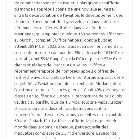
de commandes sont en hausse et la plus grande soufflerie
du monde s'apprête à connaître une nouvelle jeunesse.
Entre la décarbonation de l'aviation, le développement des
drones et l'avènement de l'hypervélocité dans la défense
aérienne, les souffleries situées dans la vallée de la
Maurienne, qui emploient quelque 150 personnes, affichent
aujourd'hui complet. L'Office national, dont le budget
atteint 289 M€ en 2023, a contracté l'an dernier un montant
record de prises de commandes. Elle a décroché 163 M€ de
contrats, dont 59 M€ auprès de la DGA et plus de 52 M€ de
clients situés hors de France. A Bruxelles, l'Office a
récemment remporté de nombreux appels d'offres de
recherche avec 6 projets de Défense, 8 projets spatiaux et 8
projets liés à l'aviation durable. Le centre de Modane, dont
l'existence remonte à l'après-guerre, réunit 40% des moyens
d'essais en soufflerie d'Europe. « Reconstruire de tels outils
vaudrait aujourd'hui plus de 1,5 Md€, souligne Pascal Crozier,
directeur du site industriel. Tous les moyens sont ici
concentrés pour tester des avions à des vitesses qui vont de
60 km/h à Mach 12 ». La 1ère soufflerie, la plus grande du
monde dans le domaine sonique, peut accueillir des
maquettes complètes de 3,5 m d'envergure. La seconde