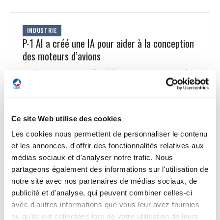
INDUSTRIE
P-1 AI a créé une IA pour aider à la conception
des moteurs d’avions
Fondée par Paul Eremenko, Aleksa Gordić et Adam Nagel,
respectivement ex-directeur technique d'Airbus*, ex-
chercheur chez Google DeepMind et ex-ingénieur en chef
du centre d'innovation d'Airbus, la société P-1 AI développe
Archie, une intelligence artificielle qui vise à assister les
Ce site Web utilise des cookies
ingénieurs en charge de concevoir les moteurs
d’avions. Archie se concentrerait en 1er lieu sur les tâches
Les cookies nous permettent de personnaliser le contenu
répétitives, pour faire gagner du temps aux ingénieurs,
et les annonces, d'offrir des fonctionnalités relatives aux
telles que l'interprétation des exigences, ou la vérification
médias sociaux et d'analyser notre trafic. Nous
de la conformité réglementaire. Suite à une levée de fonds
partageons également des informations sur l'utilisation de
de 23 M$, Archie devrait être mis sur le marché en cours
d’année.
notre site avec nos partenaires de médias sociaux, de
publicité et d'analyse, qui peuvent combiner celles-ci
Science&Vie et BFMTV du 30 avril 2025
avec d'autres informations que vous leur avez fournies
ou qu'ils ont collectées lors de votre utilisation de leurs