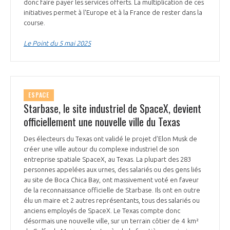
programmes ...
donc faire payer les services offerts. La multiplication de ces
COMMISSIONS ET COMITÉS
POURQUOI DEVENIR MEMBRE ?
initiatives permet à l'Europe et à la France de rester dans la
L'OBSERVATOIRE
LE MÉDIATEUR DE LA FILIÈRE AÉRONAUTIQUE ET SPATIALE
course.
DEMANDE D’ADHÉSION
Le Point du 5 mai 2025
MÉDIATION ET CHARTE D’ENGAGEMENT SUR LES RELATIONS ENTRE
CLIENTS ET FOURNISSEURS
CHIFFRES CLÉS
LA MÉDIATION AU-DELÀ DE LA FILIÈRE AÉRONAUTIQUE ET SPATIALE
ESPACE
LES ENJEUX
Starbase, le site industriel de SpaceX, devient
PRENDRE CONTACT AVEC LE MÉDIATEUR DE LA FILIÈRE
officiellement une nouvelle ville du Texas
COMPÉTITIVITÉ
LES PUBLICATIONS
Des électeurs du Texas ont validé le projet d’Elon Musk de
créer une ville autour du complexe industriel de son
EMPLOI & FORMATION
entreprise spatiale SpaceX, au Texas. La plupart des 283
DOCUMENTS & BROCHURES
personnes appelées aux urnes, des salariés ou des gens liés
au site de Boca Chica Bay, ont massivement voté en faveur
ENVIRONNEMENT
RAPPORTS D'ACTIVITÉS
de la reconnaissance officielle de Starbase. Ils ont en outre
élu un maire et 2 autres représentants, tous des salariés ou
anciens employés de SpaceX. Le Texas compte donc
INNOVATION
désormais une nouvelle ville, sur un terrain côtier de 4 km²