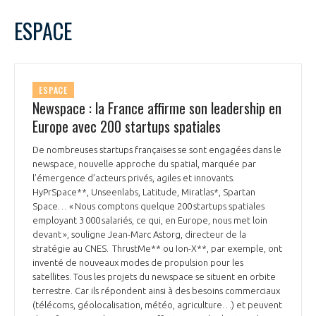
LE GIFAS
NON
OUI
mai
2025
Mois Précédent
Mois 
t
ESPACE
Rejoignez une filière d’excellence et développez
L
M
M
J
V
S
D
 à
votre réseau au sein d’un écosystème intégré et
1
2
3
4
PRÉSENTATION
cohérent
5
6
7
8
9
10
11
ESPACE
12
13
14
15
16
17
18
Newspace : la France affirme son leadership en
NOTRE VISION
ORGANISATION
19
20
21
22
23
24
25
Europe avec 200 startups spatiales
26
27
28
29
30
31
NOS MISSIONS
De nombreuses startups françaises se sont engagées dans le
LE CONSEIL DU GIFAS
FONCTIONNEMENT
newspace, nouvelle approche du spatial, marquée par
l’émergence d’acteurs privés, agiles et innovants.
NOTRE HISTOIRE
HyPrSpace**, Unseenlabs, Latitude, Miratlas*, Spartan
L’ÉQUIPE DU GIFAS
GEADS
Space… « Nous comptons quelque 200 startups spatiales
ACCOMPAGNEMENT DE NOS ADHÉRENTS
employant 3 000 salariés, ce qui, en Europe, nous met loin
devant », souligne Jean-Marc Astorg, directeur de la
NOS RÉSEAUX À L'INTERNATIONAL
COMITÉ AERO PME
stratégie au CNES. ThrustMe** ou Ion-X**, par exemple, ont
LES PROGRAMMES DU GIFAS
LA MÉDIATION
inventé de nouveaux modes de propulsion pour les
satellites. Tous les projets du newspace se situent en orbite
Découvrez les avantages d'adhérer au GIFAS.
STARTAIR
UN ÉCOSYSTÈME INTÉGRÉ ET COHÉRENT
terrestre. Car ils répondent ainsi à des besoins commerciaux
LA MÉDIATION DANS LA FILIÈRE AÉRONAUTIQUE ET SPATIALE
Rencontres, salons, données sectorielles,
LE SALON DU BOURGET
(télécoms, géolocalisation, météo, agriculture…) et peuvent