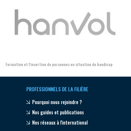
Aer
Formation et l'insertion de personnes en situation de handicap
PROFESSIONNELS DE LA FILIÈRE
Pourquoi nous rejoindre ?
Nos guides et publications
Nos réseaux à l'international