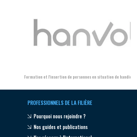
Aer
Formation et l'insertion de personnes en situation de handicap
PROFESSIONNELS DE LA FILIÈRE
Pourquoi nous rejoindre ?
Nos guides et publications