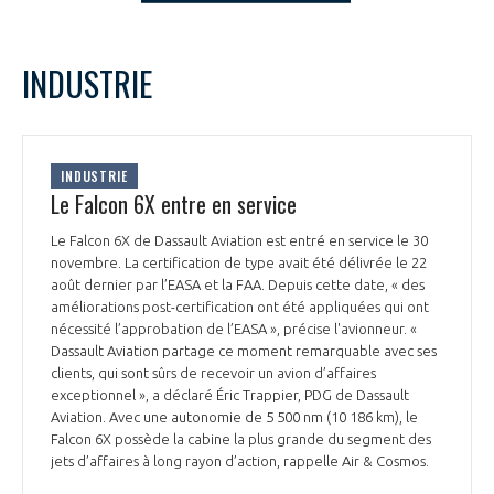
LE GIFAS
NON
OUI
t
Rejoignez une filière d’excellence et développez
decembre
2023
Mois Précédent
Mois 
INDUSTRIE
 à
votre réseau au sein d’un écosystème intégré et
L
M
M
J
V
S
D
PRÉSENTATION
cohérent
1
2
3
4
5
6
7
8
9
10
NOTRE VISION
INDUSTRIE
ORGANISATION
11
12
13
14
15
16
17
Le Falcon 6X entre en service
18
19
20
21
22
23
24
NOS MISSIONS
Le Falcon 6X de Dassault Aviation est entré en service le 30
LE CONSEIL DU GIFAS
25
26
27
28
29
30
31
FONCTIONNEMENT
novembre. La certification de type avait été délivrée le 22
août dernier par l’EASA et la FAA. Depuis cette date, « des
NOTRE HISTOIRE
L’ÉQUIPE DU GIFAS
améliorations post-certification ont été appliquées qui ont
GEADS
ACCOMPAGNEMENT DE NOS ADHÉRENTS
nécessité l’approbation de l’EASA », précise l'avionneur. «
Dassault Aviation partage ce moment remarquable avec ses
NOS RÉSEAUX À L'INTERNATIONAL
clients, qui sont sûrs de recevoir un avion d’affaires
COMITÉ AERO PME
LES PROGRAMMES DU GIFAS
exceptionnel », a déclaré Éric Trappier, PDG de Dassault
LA MÉDIATION
Aviation. Avec une autonomie de 5 500 nm (10 186 km), le
Découvrez les avantages d'adhérer au GIFAS.
Falcon 6X possède la cabine la plus grande du segment des
STARTAIR
UN ÉCOSYSTÈME INTÉGRÉ ET COHÉRENT
jets d’affaires à long rayon d’action, rappelle Air & Cosmos.
LA MÉDIATION DANS LA FILIÈRE AÉRONAUTIQUE ET SPATIALE
Rencontres, salons, données sectorielles,
LE SALON DU BOURGET