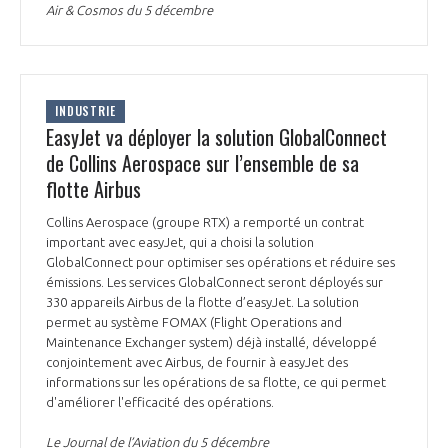
programmes ...
COMMISSIONS ET COMITÉS
Air & Cosmos du 5 décembre
POURQUOI DEVENIR MEMBRE ?
L'OBSERVATOIRE
LE MÉDIATEUR DE LA FILIÈRE AÉRONAUTIQUE ET SPATIALE
DEMANDE D’ADHÉSION
MÉDIATION ET CHARTE D’ENGAGEMENT SUR LES RELATIONS ENTRE
CLIENTS ET FOURNISSEURS
INDUSTRIE
CHIFFRES CLÉS
EasyJet va déployer la solution GlobalConnect
de Collins Aerospace sur l’ensemble de sa
LA MÉDIATION AU-DELÀ DE LA FILIÈRE AÉRONAUTIQUE ET SPATIALE
flotte Airbus
LES ENJEUX
PRENDRE CONTACT AVEC LE MÉDIATEUR DE LA FILIÈRE
Collins Aerospace (groupe RTX) a remporté un contrat
important avec easyJet, qui a choisi la solution
COMPÉTITIVITÉ
LES PUBLICATIONS
GlobalConnect pour optimiser ses opérations et réduire ses
émissions. Les services GlobalConnect seront déployés sur
EMPLOI & FORMATION
330 appareils Airbus de la flotte d’easyJet. La solution
DOCUMENTS & BROCHURES
permet au système FOMAX (Flight Operations and
Maintenance Exchanger system) déjà installé, développé
ENVIRONNEMENT
conjointement avec Airbus, de fournir à easyJet des
RAPPORTS D'ACTIVITÉS
informations sur les opérations de sa flotte, ce qui permet
d'améliorer l'efficacité des opérations.
INNOVATION
Le Journal de l’Aviation du 5 décembre