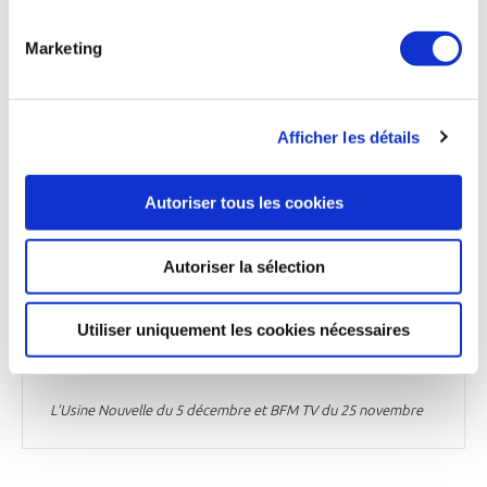
Marketing
DÉFENSE
Au Forum de l’Innovation Défense, un masque
qui permet de parler sans faire de bruit
Afficher les détails
L’ONERA et la startup toulousaine Skyted ont développé «
VoiceProtect », un masque capable de réduire la voix de 80
%. Le dispositif a été présenté au Forum Innovation Défense,
Autoriser tous les cookies
qui s’est tenu à Paris du 23 au 25 novembre. Le masque est
conçu avec un matériau appelé Leonar (pour Long Elastic
Open Neck acoustic Resonator), initialement destiné à
Autoriser la sélection
réduire le niveau sonore émis par les moteurs d'avion. Conçu
pour le civil et pour les compagnies aériennes, le
VoiceProtect suscite l’intérêt des forces spéciales. Airbus a
Utiliser uniquement les cookies nécessaires
soutenu le projet avec l'accélérateur de l’Agence Spatiale
Européenne et BPI Deep tech.
L’Usine Nouvelle du 5 décembre et BFM TV du 25 novembre