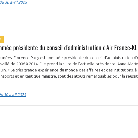
du 30 avril 2025
NON
OUI
E
mmée présidente du conseil d'administration d'Air France-K
Découvrez les avantages d'adhérer au 
Armées, Florence Parly est nommée présidente du conseil d'administration d
données sectorielles, p
availlé de 2006 à 2014. Elle prend la suite de l'actuelle présidente, Anne-Mari
juin. « Sa très grande expérience du monde des affaires et des institutions, à
nsports et en tant que ministre, sont des atouts remarquables pour la réussit
DEMANDE D’ADH
u 30 avril 2025