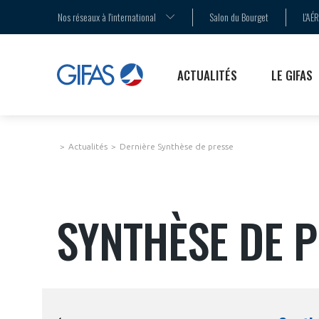
AGENDA
LA MÉDIATION
LES ENJEUX
Nos réseaux à l'international
Salon du Bourget
L'AÉ
COMMUNIQUÉS DE PRESSE
LE SALON DU BOURGET
LES PUBLICATIONS
ACTUALITÉS
LE GIFAS
Actualités
Dernière Synthèse de presse
SYNTHÈSE DE 