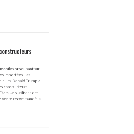
 constructeurs
omobiles produisant sur
ées importées. Les
uminium. Donald Trump a
es constructeurs
tats-Unis utilisant des
 de vente recommandé la