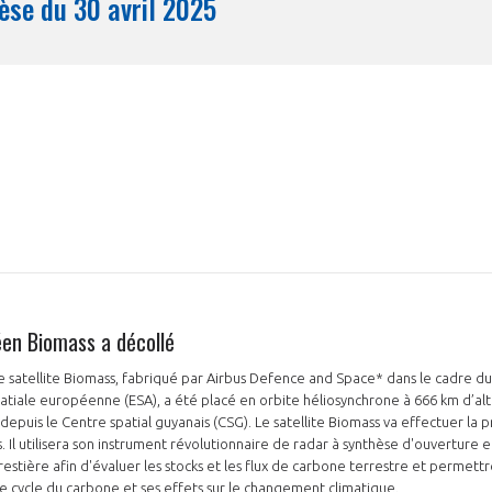
Synthèse du 30 avril 2025
Mois
éen Biomass a décollé
 le satellite Biomass, fabriqué par Airbus Defence and Space* dans le cadre
atiale européenne (ESA), a été placé en orbite héliosynchrone à 666 km d’al
epuis le Centre spatial guyanais (CSG). Le satellite Biomass va effectuer la
s. Il utilisera son instrument révolutionnaire de radar à synthèse d'ouverture
stière afin d'évaluer les stocks et les flux de carbone terrestre et permettre
 cycle du carbone et ses effets sur le changement climatique.