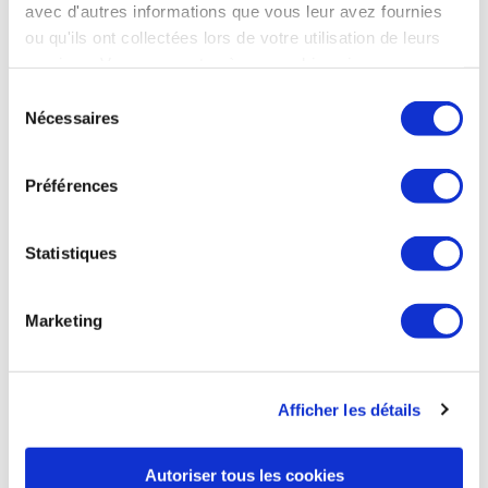
avec d'autres informations que vous leur avez fournies
modifications dans la cabine et du design d’Edelweiss », a
ou qu'ils ont collectées lors de votre utilisation de leurs
expliqué la compagnie aérienne suisse dans un communiqué.
services. Vous consentez à nos cookies si vous
Le 1er A350-900 aux couleurs d’Edelweiss sera disponible à
Zurich à l’été 2025. Il sera déployé sur le réseau long-courrier
continuez à utiliser notre site Web.
Sélection
qui comprend plus de 20 destinations en Amérique du Nord,
Nécessaires
du
centrale et du Sud ainsi qu’en Afrique, en Asie, au Moyen-
consentement
Orient et dans l’océan Indien. D’ici la fin 2026, la flotte pour
les destinations long-courriers d’Edelweiss « retrouvera le
Préférences
niveau d’avant-Covid ».
Air Journal du 19 septembre
Statistiques
Marketing
AVIATION COMMERCIALE
Air Belgium met fin à son activité de transport
de passagers
Afficher les détails
La compagnie aérienne Air Belgium vient d'annoncer qu'elle
cessait son activité régulière de transport de passagers,
Autoriser tous les cookies
souhaitant désormais se concentrer sur le cargo et l'ACMI