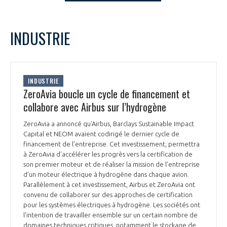
LE GIFAS
NON
OUI
t
Rejoignez une filière d’excellence et développez
septembre
2023
Mois Précédent
Mois 
INDUSTRIE
 à
votre réseau au sein d’un écosystème intégré et
L
M
M
J
V
S
D
PRÉSENTATION
cohérent
1
2
3
4
5
6
7
8
9
10
NOTRE VISION
INDUSTRIE
ORGANISATION
11
12
13
14
15
16
17
ZeroAvia boucle un cycle de financement et
18
19
20
21
22
23
24
collabore avec Airbus sur l’hydrogène
NOS MISSIONS
LE CONSEIL DU GIFAS
25
26
27
28
29
30
FONCTIONNEMENT
ZeroAvia a annoncé qu'Airbus, Barclays Sustainable Impact
Capital et NEOM avaient codirigé le dernier cycle de
NOTRE HISTOIRE
L’ÉQUIPE DU GIFAS
financement de l'entreprise. Cet investissement, permettra
GEADS
ACCOMPAGNEMENT DE NOS ADHÉRENTS
à ZeroAvia d’accélérer les progrès vers la certification de
son premier moteur et de réaliser la mission de l’entreprise
NOS RÉSEAUX À L'INTERNATIONAL
d’un moteur électrique à hydrogène dans chaque avion.
COMITÉ AERO PME
LES PROGRAMMES DU GIFAS
LA MÉDIATION
Parallèlement à cet investissement, Airbus et ZeroAvia ont
convenu de collaborer sur des approches de certification
Découvrez les avantages d'adhérer au GIFAS.
STARTAIR
pour les systèmes électriques à hydrogène. Les sociétés ont
UN ÉCOSYSTÈME INTÉGRÉ ET COHÉRENT
LA MÉDIATION DANS LA FILIÈRE AÉRONAUTIQUE ET SPATIALE
Rencontres, salons, données sectorielles,
l'intention de travailler ensemble sur un certain nombre de
LE SALON DU BOURGET
domaines techniques critiques, notamment le stockage de