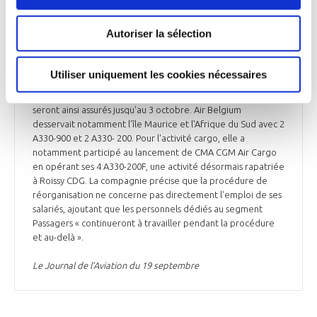
(Aircraft, Crew, Maintenance, Insurance). Air Belgium va ainsi
miser sur des activités B-to-B, n'ayant pu rentabiliser ses vols
Autoriser la sélection
de transport de passagers commercialisés en propre. Air
Belgium explique avoir été particulièrement impactée par
des évènements externes comme la crise sanitaire, la guerre
Utiliser uniquement les cookies nécessaires
en Ukraine, la flambée des prix des carburants ou encore
l'inflation. Ses vols de transport de passagers programmés
seront ainsi assurés jusqu'au 3 octobre. Air Belgium
desservait notamment l'île Maurice et l'Afrique du Sud avec 2
A330-900 et 2 A330- 200. Pour l'activité cargo, elle a
notamment participé au lancement de CMA CGM Air Cargo
en opérant ses 4 A330-200F, une activité désormais rapatriée
à Roissy CDG. La compagnie précise que la procédure de
réorganisation ne concerne pas directement l'emploi de ses
salariés, ajoutant que les personnels dédiés au segment
Passagers « continueront à travailler pendant la procédure
et au-delà ».
Le Journal de l’Aviation du 19 septembre