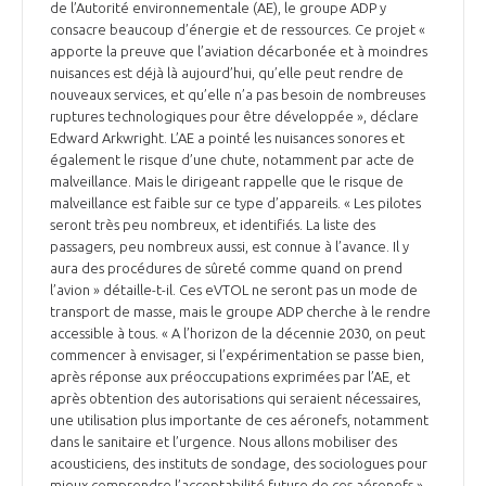
de l’Autorité environnementale (AE), le groupe ADP y
consacre beaucoup d’énergie et de ressources. Ce projet «
apporte la preuve que l’aviation décarbonée et à moindres
nuisances est déjà là aujourd’hui, qu’elle peut rendre de
nouveaux services, et qu’elle n’a pas besoin de nombreuses
ruptures technologiques pour être développée », déclare
Edward Arkwright. L’AE a pointé les nuisances sonores et
également le risque d’une chute, notamment par acte de
malveillance. Mais le dirigeant rappelle que le risque de
malveillance est faible sur ce type d’appareils. « Les pilotes
seront très peu nombreux, et identifiés. La liste des
passagers, peu nombreux aussi, est connue à l’avance. Il y
aura des procédures de sûreté comme quand on prend
l’avion » détaille-t-il. Ces eVTOL ne seront pas un mode de
transport de masse, mais le groupe ADP cherche à le rendre
accessible à tous. « A l’horizon de la décennie 2030, on peut
commencer à envisager, si l’expérimentation se passe bien,
après réponse aux préoccupations exprimées par l’AE, et
après obtention des autorisations qui seraient nécessaires,
une utilisation plus importante de ces aéronefs, notamment
dans le sanitaire et l’urgence. Nous allons mobiliser des
acousticiens, des instituts de sondage, des sociologues pour
mieux comprendre l’acceptabilité future de ces aéronefs »,