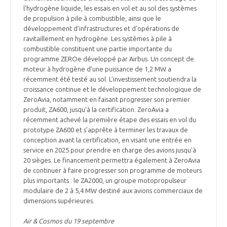
programmes ...
COMMISSIONS ET COMITÉS
l'hydrogène liquide, les essais en vol et au sol des systèmes
POURQUOI DEVENIR MEMBRE ?
L'OBSERVATOIRE
LE MÉDIATEUR DE LA FILIÈRE AÉRONAUTIQUE ET SPATIALE
de propulsion à pile à combustible, ainsi que le
développement d'infrastructures et d'opérations de
DEMANDE D’ADHÉSION
ravitaillement en hydrogène. Les systèmes à pile à
MÉDIATION ET CHARTE D’ENGAGEMENT SUR LES RELATIONS ENTRE
combustible constituent une partie importante du
CLIENTS ET FOURNISSEURS
programme ZEROe développé par Airbus. Un concept de
CHIFFRES CLÉS
moteur à hydrogène d’une puissance de 1,2 MW a
récemment été testé au sol. L’investissement soutiendra la
LA MÉDIATION AU-DELÀ DE LA FILIÈRE AÉRONAUTIQUE ET SPATIALE
croissance continue et le développement technologique de
LES ENJEUX
ZeroAvia, notamment en faisant progresser son premier
produit, ZA600, jusqu’à la certification. ZeroAvia a
PRENDRE CONTACT AVEC LE MÉDIATEUR DE LA FILIÈRE
récemment achevé la première étape des essais en vol du
COMPÉTITIVITÉ
LES PUBLICATIONS
prototype ZA600 et s'apprête à terminer les travaux de
conception avant la certification, en visant une entrée en
service en 2025 pour prendre en charge des avions jusqu'à
EMPLOI & FORMATION
DOCUMENTS & BROCHURES
20 sièges. Le financement permettra également à ZeroAvia
de continuer à faire progresser son programme de moteurs
plus importants : le ZA2000, un groupe motopropulseur
ENVIRONNEMENT
RAPPORTS D'ACTIVITÉS
modulaire de 2 à 5,4 MW destiné aux avions commerciaux de
dimensions supérieures.
INNOVATION
Air & Cosmos du 19 septembre