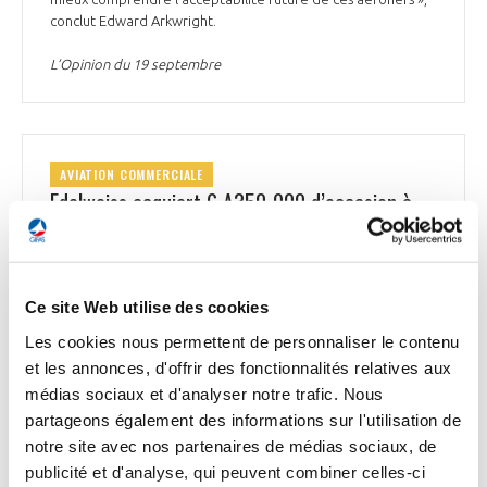
conclut Edward Arkwright.
L’Opinion du 19 septembre
AVIATION COMMERCIALE
Edelweiss acquiert 6 A350-900 d’occasion à
LATAM
Edelweiss, filiale de Swiss International Air Lines, a acquis 6
A350-900 d’occasion pour remplacer ses 5 A340-300
Ce site Web utilise des cookies
actuellement en service dans sa flotte. Opérés auparavant
par la compagnie sud-américaine LATAM avec une
Les cookies nous permettent de personnaliser le contenu
configuration de 339 sièges, les long-courriers A350-900
et les annonces, d'offrir des fonctionnalités relatives aux
seront livrés de manière échelonnée à partir de l’été 2025.
médias sociaux et d'analyser notre trafic. Nous
Edelweiss a également indiqué vouloir investir dans le
partageons également des informations sur l'utilisation de
réaménagement des appareils. « En raison des pénuries
mondiales de matériaux et de la réduction des capacités de
notre site avec nos partenaires de médias sociaux, de
maintenance et d’ingénierie, les 4 premiers appareils seront
publicité et d'analyse, qui peuvent combiner celles-ci
utilisés avec la configuration originelle avec de légères