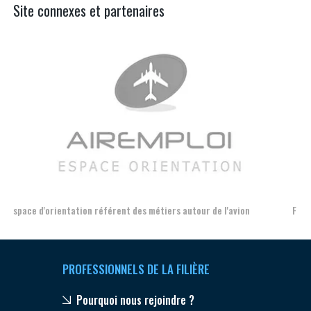
Site connexes et partenaires
Aer
Formation et l'insertion de personnes en situation de handicap
PROFESSIONNELS DE LA FILIÈRE
Pourquoi nous rejoindre ?