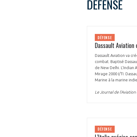
DÉFENSE
CONNEXION
DÉFENSE
Dassault Aviation 
Dassault Aviation va cr
combat. Baptisé Dassaul
de New Delhi. L'Indian 
Mirage 2000 I/TI. Dassau
Marine à la marine indi
Le Journal de l’Aviatio
DÉFENSE
L’Italie précise so