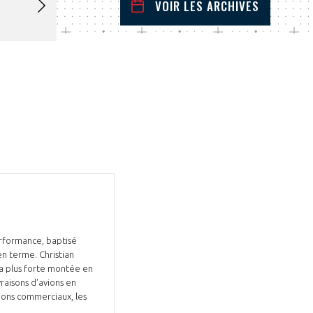
VOIR LES ARCHIVES
septembre
2024
 Précédent
Mois Suivant
L
M
M
J
V
S
D
1
2
3
4
5
6
7
8
9
10
11
12
13
14
15
16
17
18
19
20
21
22
23
24
25
26
27
28
29
30
rformance, baptisé
en terme. Christian
la plus forte montée en
vraisons d'avions en
ions commerciaux, les