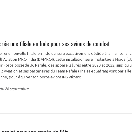
NON
OUI
crée une filiale en Inde pour ses avions de combat
Découvrez les avantages d'adhérer au 
éer une nouvelle filiale en Inde qui sera exclusivement dédiée à la maintenanc
t Aviation MRO India (DAMROI), cette installation sera implantée à Noida (Ut
données sectorielles, p
Air Force possède 36 Rafale, des appareils livrés entre 2020 et 2022, ainsi qu
lt Aviation et ses partenaires du Team Rafale (Thales et Safran) vont par aille
DEMANDE D’ADH
enne, pour équiper son porte-avions INS Vikrant.
n du 26 septembre
n projet pour son armée de l’Air