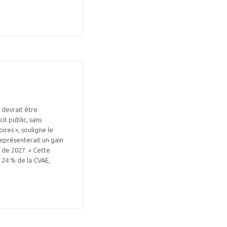
, devrait être
it public, sans
ires », souligne le
a représenterait un gain
u de 2027. « Cette
e 24 % de la CVAE,