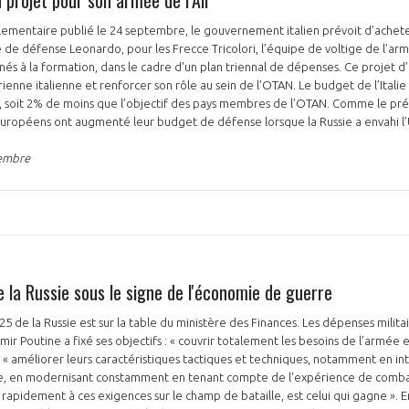
ementaire publié le 24 septembre, le gouvernement italien prévoit d’achete
 de défense Leonardo, pour les Frecce Tricolori, l’équipe de voltige de l’armé
nés à la formation, dans le cadre d'un plan triennal de dépenses. Ce projet d’
rienne italienne et renforcer son rôle au sein de l'OTAN. Le budget de l’Itali
, soit 2% de moins que l’objectif des pays membres de l’OTAN. Comme le pré
européens ont augmenté leur budget de défense lorsque la Russie a envahi l
tembre
 la Russie sous le signe de l'économie de guerre
5 de la Russie est sur la table du ministère des Finances. Les dépenses milita
r Poutine a fixé ses objectifs : « couvrir totalement les besoins de l’armée e
 « améliorer leurs caractéristiques tactiques et techniques, notamment en i
elle, en modernisant constamment en tenant compte de l'expérience de combat 
 rapidement à ces exigences sur le champ de bataille, est celui qui gagne ». E