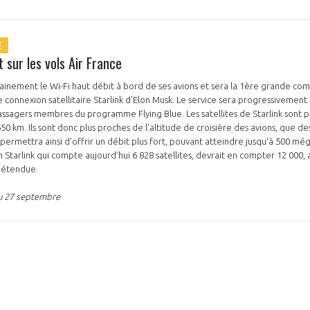
E
t sur les vols Air France
hainement le Wi-Fi haut débit à bord de ses avions et sera la 1ère grande 
 connexion satellitaire Starlink d'Elon Musk. Le service sera progressivement 
PAS ENCORE ADH
 passagers membres du programme Flying Blue. Les satellites de Starlink sont p
 que des satellites en orbite
VOUS ÊTES UN PROFESSIONN
 permettra ainsi d’offrir un débit plus fort, pouvant atteindre jusqu'à 500 mé
n Starlink qui compte aujourd’hui 6 828 satellites, devrait en compter 12 000, a
s étendue.
nger et assurez la
Rejoignez une filière d’excellen
du 27 septembre
 l’international
réseau au sein d’un écosystème
DEMANDE D’ADHÉSION
Avez-vous un statut de droit français ?