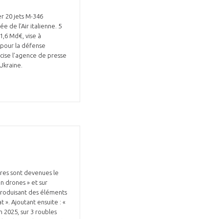
r 20 jets M-346
e de l’Air italienne. 5
1,6 Md€, vise à
e pour la défense
cise l’agence de presse
’Ukraine.
ires sont devenues le
n drones » et sur
ntroduisant des éléments
». Ajoutant ensuite : «
n 2025, sur 3 roubles