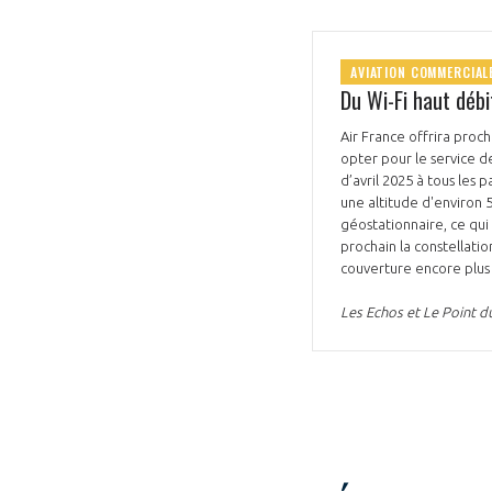
AVIATION COMMERCIAL
Du Wi-Fi haut débi
Air France offrira proc
opter pour le service de
VOUS ÊTES
d’avril 2025 à tous les
une altitude d'environ 550 km. Ils sont donc plus proches de l'altitude de croisière des avions,
ADHÉRENTS
géostationnaire, ce qui
prochain la constellatio
couverture encore plu
Développez votre activité à l’étra
Les Echos et Le Point 
pérennité de votre entreprise à