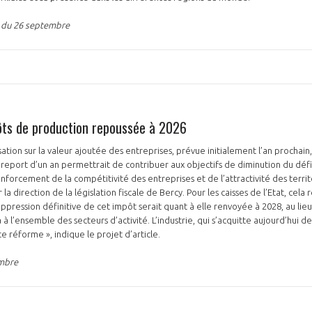
s du 26 septembre
ôts de production repoussée à 2026
sation sur la valeur ajoutée des entreprises, prévue initialement l’an prochain
 report d’un an permettrait de contribuer aux objectifs de diminution du défic
forcement de la compétitivité des entreprises et de l’attractivité des territo
r la direction de la législation fiscale de Bercy. Pour les caisses de l’Etat, cel
uppression définitive de cet impôt serait quant à elle renvoyée à 2028, au lie
à l’ensemble des secteurs d’activité. L’industrie, qui s’acquitte aujourd’hui d
te réforme », indique le projet d’article.
embre