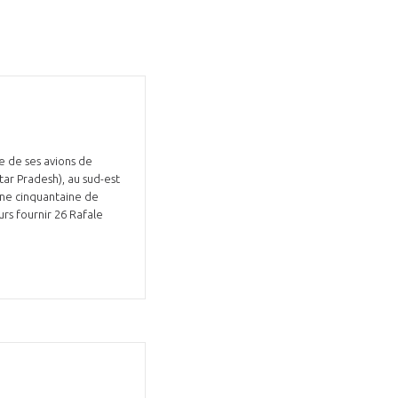
GIFAS. Rencontres, salons,
e de ses avions de
tar Pradesh), au sud-est
rogrammes ...
'une cinquantaine de
urs fournir 26 Rafale
ÉSION