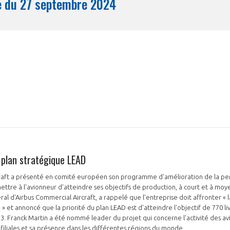
Synthèse du 27 septembre 2024
Mois
 plan stratégique LEAD
raft a présenté en comité européen son programme d'amélioration de la pe
mettre à l'avionneur d'atteindre ses objectifs de production, à court et à moy
ral d'Airbus Commercial Aircraft, a rappelé que l’entreprise doit affronter « 
» et annoncé que la priorité du plan LEAD est d'atteindre l'objectif de 770 li
3. Franck Martin a été nommé leader du projet qui concerne l'activité des av
 filiales et sa présence dans les différentes régions du monde.