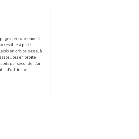
compagnie européenne à
Fermer
accessible à partir
la
ÉRENT ?
lacés en orbite basse, à
modale
Fermer
membre
la
EL DE LA FILIÈRE ?
gabits par seconde. L’an
modale
fin d’offrir une
membre
ce et développez votre
Apportez votre savoir-faire à la
 intégré et cohérent
défense de vos