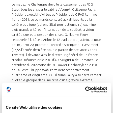
Le magazine Challenges dévoile le classement des PDG
établi tous les ans par le cabinet VcomV ; Guillaume Faury,
Président exécutif d’Airbus et Président du GIFAS, termine
1er en 2021. Le palmarès consacré aux dirigeants de la
sphère publique (qui ont l’Etat pour actionnaire) examine
trois grands critères : l’incarnation de la société, la vision
stratégique et la gestion des crises. Guillaume Faury,
renouvelé à la tête d’Airbus le 12 avril dernier, atteint la note
de 16,28 sur 20, proche du record historique du classement
(16,55 l'année dernière pour le patron de Stellantis Carlos
Tavares). Il devance ainsi le directeur général de Bpifrance
Nicolas Dufourcq et le PDG d’ADP Augustin de Romanet. Le
président du directoire de RTE Xavier Piechaczyk et le PDG
de La Poste Philippe Wahl terminent respectivement
quatrième et cinquième. « Guillaume Faury a su parfaitement
piloter le groupe dans une crise d’une gravité extrême,
s’imposer comme le leader de la filière aéronautique
européenne et préparer l’avenir, avec le projet d’avion à
propulsion hydrogène », résume Vincent de La Vaissière,
président de VcomV.
Ce site Web utilise des cookies
Challenges du 4 mai