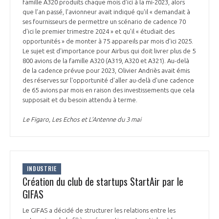
programmes ...
famille A320 produits chaque mois d'ici à la mi-2023, alors
COMMISSIONS ET COMITÉS
POURQUOI DEVENIR MEMBRE ?
que l’an passé, l'avionneur avait indiqué qu'il « demandait à
L'OBSERVATOIRE
LE MÉDIATEUR DE LA FILIÈRE AÉRONAUTIQUE ET SPATIALE
ses fournisseurs de permettre un scénario de cadence 70
DEMANDE D’ADHÉSION
d'ici le premier trimestre 2024 » et qu'il « étudiait des
opportunités » de monter à 75 appareils par mois d'ici 2025.
MÉDIATION ET CHARTE D’ENGAGEMENT SUR LES RELATIONS ENTRE
Le sujet est d'importance pour Airbus qui doit livrer plus de 5
CLIENTS ET FOURNISSEURS
CHIFFRES CLÉS
800 avions de la famille A320 (A319, A320 et A321). Au-delà
de la cadence prévue pour 2023, Olivier Andriès avait émis
LA MÉDIATION AU-DELÀ DE LA FILIÈRE AÉRONAUTIQUE ET SPATIALE
des réserves sur l'opportunité d'aller au-delà d'une cadence
de 65 avions par mois en raison des investissements que cela
LES ENJEUX
supposait et du besoin attendu à terme.
PRENDRE CONTACT AVEC LE MÉDIATEUR DE LA FILIÈRE
Le Figaro, Les Echos et L’Antenne du 3 mai
COMPÉTITIVITÉ
LES PUBLICATIONS
EMPLOI & FORMATION
DOCUMENTS & BROCHURES
INDUSTRIE
ENVIRONNEMENT
Création du club de startups StartAir par le
RAPPORTS D'ACTIVITÉS
GIFAS
INNOVATION
Le GIFAS a décidé de structurer les relations entre les