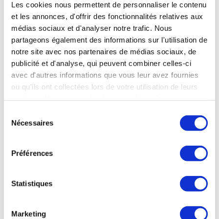
Les cookies nous permettent de personnaliser le contenu
et les annonces, d'offrir des fonctionnalités relatives aux
médias sociaux et d'analyser notre trafic. Nous
partageons également des informations sur l'utilisation de
ESPACE
notre site avec nos partenaires de médias sociaux, de
publicité et d'analyse, qui peuvent combiner celles-ci
avec d'autres informations que vous leur avez fournies
ou qu'ils ont collectées lors de votre utilisation de leurs
ESPACE
services. Vous consentez à nos cookies si vous
Le lanceur Rocket Lab récupère un étage
continuez à utiliser notre site Web.
Sélection
réutilisable avec un hélicoptère
Nécessaires
du
consentement
Rocket Lab, la société américaine de lancements de
nanosatellites, basée à Long Beach en Californie, a réussi,
Préférences
dans la nuit de lundi à mardi, le lancement de 34 satellites,
mais a surtout réussi, pour la 4ème fois, à ramener le 1er
étage de son lanceur Electron sur Terre. La grande première
Statistiques
de cette mission « There And Back Again » était de
récupérer le 1er étage par un hélicoptère Sikorsky S-92. Si
l’étage a bien été « capturé » à environ 2 000 mètres
Marketing
d'altitude par le crochet d'un hélicoptère lors de sa chute,