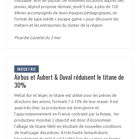
mutualisé. Afin de susciter de nouvelles vocations auprès des
jeunes, Atytud propose demain, jeudi 5 mai, à plus de 120
élèves accompagnés de leurs équipes pédagogiques, un
format de type inédit « escape game » pour découvrir les
métiers et les entreprises du cluster de la région.
Picardie Gazette du 3 mai
INDUSTRIE
Airbus et Aubert & Duval réduisent le titane de
30%
Métal dur et léger, le titane est utilisé pour les pièces de
structure des avions, formant 7 à 15% de leur masse. Il est
aussi très cher, sa production est énergivore et
l’approvisionnement en France contraint par la Russie, 1er
producteur mondial. L’objectif est donc d’économiser
l’alliage de titane TA6V en étudiant de nouvelles conditions
de matriçage des pièces. A très haute température,
l’écoulement du métal est facilité lors de sa mise en forme