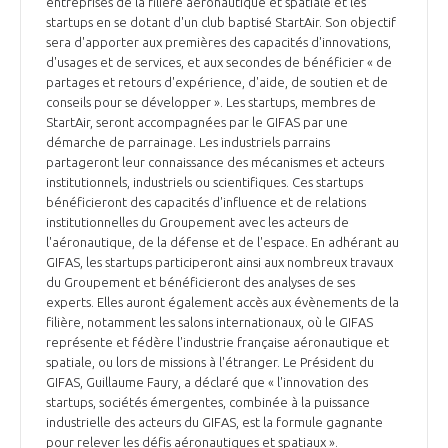
entreprises de la filière aéronautique et spatiale et les
INTERNATIONALISATION
startups en se dotant d'un club baptisé StartAir. Son objectif
sera d'apporter aux premières des capacités d'innovations,
d'usages et de services, et aux secondes de bénéficier « de
partages et retours d'expérience, d'aide, de soutien et de
conseils pour se développer ». Les startups, membres de
StartAir, seront accompagnées par le GIFAS par une
démarche de parrainage. Les industriels parrains
partageront leur connaissance des mécanismes et acteurs
institutionnels, industriels ou scientifiques. Ces startups
bénéficieront des capacités d'influence et de relations
institutionnelles du Groupement avec les acteurs de
l'aéronautique, de la défense et de l'espace. En adhérant au
GIFAS, les startups participeront ainsi aux nombreux travaux
du Groupement et bénéficieront des analyses de ses
experts. Elles auront également accès aux évènements de la
filière, notamment les salons internationaux, où le GIFAS
représente et fédère l'industrie française aéronautique et
spatiale, ou lors de missions à l'étranger. Le Président du
GIFAS, Guillaume Faury, a déclaré que « l'innovation des
startups, sociétés émergentes, combinée à la puissance
industrielle des acteurs du GIFAS, est la formule gagnante
pour relever les défis aéronautiques et spatiaux ».