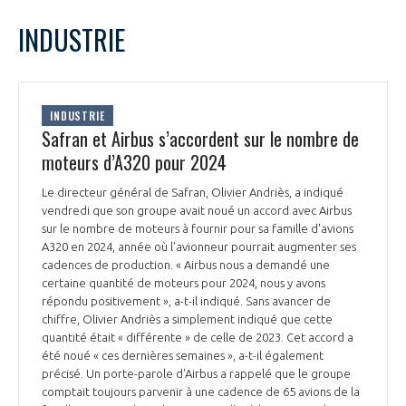
LE GIFAS
NON
OUI
mai
2022
Mois Précédent
Mois 
t
INDUSTRIE
Rejoignez une filière d’excellence et développez
L
M
M
J
V
S
D
 à
votre réseau au sein d’un écosystème intégré et
1
PRÉSENTATION
cohérent
2
3
4
5
6
7
8
INDUSTRIE
9
10
11
12
13
14
15
Safran et Airbus s’accordent sur le nombre de
NOTRE VISION
ORGANISATION
16
17
18
19
20
21
22
moteurs d’A320 pour 2024
23
24
25
26
27
28
29
NOS MISSIONS
Le directeur général de Safran, Olivier Andriès, a indiqué
30
31
LE CONSEIL DU GIFAS
FONCTIONNEMENT
vendredi que son groupe avait noué un accord avec Airbus
sur le nombre de moteurs à fournir pour sa famille d'avions
NOTRE HISTOIRE
A320 en 2024, année où l'avionneur pourrait augmenter ses
L’ÉQUIPE DU GIFAS
GEADS
cadences de production. « Airbus nous a demandé une
ACCOMPAGNEMENT DE NOS ADHÉRENTS
certaine quantité de moteurs pour 2024, nous y avons
répondu positivement », a-t-il indiqué. Sans avancer de
NOS RÉSEAUX À L'INTERNATIONAL
COMITÉ AERO PME
chiffre, Olivier Andriès a simplement indiqué que cette
LES PROGRAMMES DU GIFAS
LA MÉDIATION
quantité était « différente » de celle de 2023. Cet accord a
été noué « ces dernières semaines », a-t-il également
Découvrez les avantages d'adhérer au GIFAS.
STARTAIR
UN ÉCOSYSTÈME INTÉGRÉ ET COHÉRENT
précisé. Un porte-parole d'Airbus a rappelé que le groupe
LA MÉDIATION DANS LA FILIÈRE AÉRONAUTIQUE ET SPATIALE
Rencontres, salons, données sectorielles,
LE SALON DU BOURGET
comptait toujours parvenir à une cadence de 65 avions de la