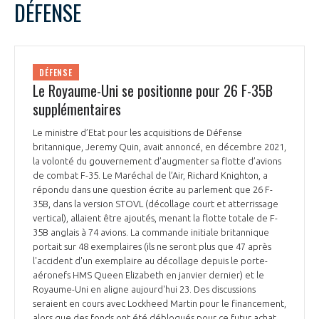
DÉFENSE
DÉFENSE
Le Royaume-Uni se positionne pour 26 F-35B
supplémentaires
Le ministre d’Etat pour les acquisitions de Défense
britannique, Jeremy Quin, avait annoncé, en décembre 2021,
la volonté du gouvernement d’augmenter sa flotte d’avions
Air & Co
de combat F-35. Le Maréchal de l’Air, Richard Knighton, a
répondu dans une question écrite au parlement que 26 F-
35B, dans la version STOVL (décollage court et atterrissage
vertical), allaient être ajoutés, menant la flotte totale de F-
35B anglais à 74 avions. La commande initiale britannique
portait sur 48 exemplaires (ils ne seront plus que 47 après
l'accident d'un exemplaire au décollage depuis le porte-
aéronefs HMS Queen Elizabeth en janvier dernier) et le
Royaume-Uni en aligne aujourd'hui 23. Des discussions
seraient en cours avec Lockheed Martin pour le financement,
alors que des fonds ont été débloqués pour ce futur achat