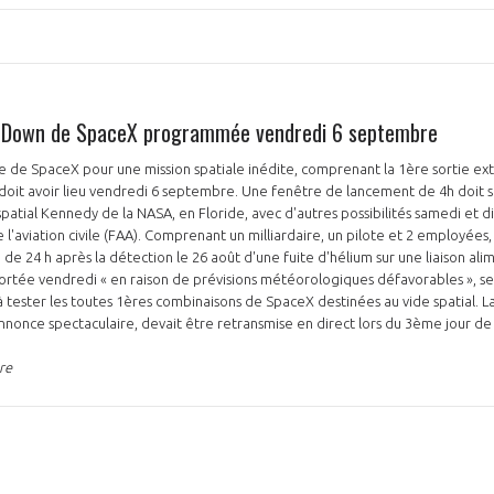
is Down de SpaceX programmée vendredi 6 septembre
e de SpaceX pour une mission spatiale inédite, comprenant la 1ère sortie ext
n, doit avoir lieu vendredi 6 septembre. Une fenêtre de lancement de 4h doit s
patial Kennedy de la NASA, en Floride, avec d'autres possibilités samedi et d
l'aviation civile (FAA). Comprenant un milliardaire, un pilote et 2 employées,
de 24 h après la détection le 26 août d'une fuite d'hélium sur une liaison alim
ortée vendredi « en raison de prévisions météorologiques défavorables », s
 tester les toutes 1ères combinaisons de SpaceX destinées au vide spatial. La
annonce spectaculaire, devait être retransmise en direct lors du 3ème jour de 
re