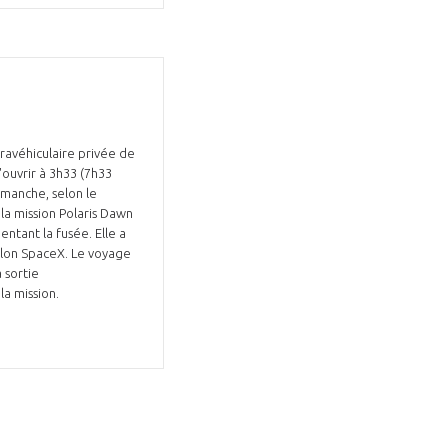
ravéhiculaire privée de
'ouvrir à 3h33 (7h33
imanche, selon le
 la mission Polaris Dawn
entant la fusée. Elle a
elon SpaceX. Le voyage
 sortie
la mission.