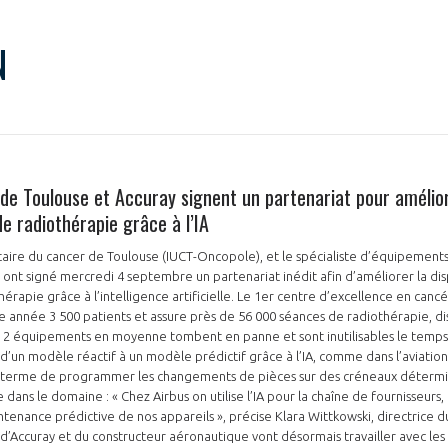
N
 de Toulouse et Accuray signent un partenariat pour améliore
e radiothérapie grâce à l’IA
ersitaire du cancer de Toulouse (IUCT-Oncopole), et le spécialiste d’équipemen
 ont signé mercredi 4 septembre un partenariat inédit afin d’améliorer la dis
rapie grâce à l’intelligence artificielle. Le 1er centre d’excellence en canc
 année 3 500 patients et assure près de 56 000 séances de radiothérapie, di
, 2 équipements en moyenne tombent en panne et sont inutilisables le temps
r d’un modèle réactif à un modèle prédictif grâce à l’IA, comme dans l’aviati
 terme de programmer les changements de pièces sur des créneaux déterminé
ans le domaine : « Chez Airbus on utilise l’IA pour la chaîne de fournisseurs,
aintenance prédictive de nos appareils », précise Klara Wittkowski, directri
s d’Accuray et du constructeur aéronautique vont désormais travailler avec le