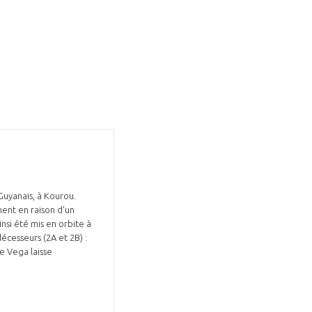
GIFAS. Rencontres, salons,
rogrammes ...
ÉSION
Guyanais, à Kourou.
ent en raison d'un
insi été mis en orbite à
écesseurs (2A et 2B) :
e Vega laisse