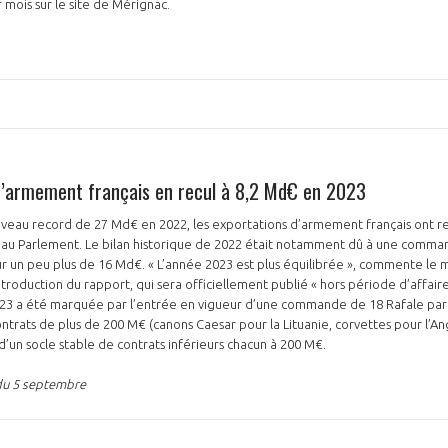
 mois sur le site de Mérignac.
PAS ENCORE ADH
d’armement français en recul à 8,2 Md€ en 2023
VOUS ÊTES UN PROFESSIONN
niveau record de 27 Md€ en 2022, les exportations d’armement français ont r
l au Parlement. Le bilan historique de 2022 était notamment dû à une comman
nger et assurez la
Rejoignez une filière d’excellen
ur un peu plus de 16 Md€. « L’année 2023 est plus équilibrée », commente le 
troduction du rapport, qui sera officiellement publié « hors période d’affaire
 l’international
réseau au sein d’un écosystème
023 a été marquée par l’entrée en vigueur d’une commande de 18 Rafale par 
ontrats de plus de 200 M€ (canons Caesar pour la Lituanie, corvettes pour l’An
DEMANDE D’ADHÉSION
 d’un socle stable de contrats inférieurs chacun à 200 M€.
du 5 septembre
Avez-vous un statut de droit français ?