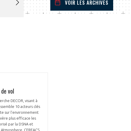
VOIR LES ARCHIVES
septembre
2024
 Précédent
Mois Suivant
L
M
M
J
V
S
D
1
2
3
4
5
6
7
8
9
10
11
12
13
14
15
16
17
18
19
20
21
22
23
24
25
26
27
28
29
30
 de vol
cherche DECOR, visant à
assemble 10 acteurs clés
te sur l'environnement
ière plus efficace les
orisé par la DSNA et
ia, Atmosphere, CERFACS,