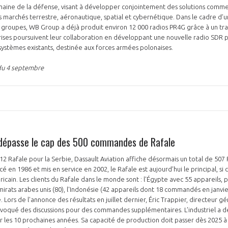
maine de la défense, visant à développer conjointement des solutions comme
 marchés terrestre, aéronautique, spatial et cybernétique. Dans le cadre d
 groupes, WB Group a déjà produit environ 12 000 radios PR4G grâce à un tr
rises poursuivent leur collaboration en développant une nouvelle radio SDR p
systèmes existants, destinée aux forces armées polonaises.
du 4 septembre
 dépasse le cap des 500 commandes de Rafale
2 Rafale pour la Serbie, Dassault Aviation affiche désormais un total de 50
é en 1986 et mis en service en 2002, le Rafale est aujourd’hui le principal, si ce
cain. Les clients du Rafale dans le monde sont : l'Égypte avec 55 appareils, pu
 Émirats arabes unis (80), l'Indonésie (42 appareils dont 18 commandés en janvi
. Lors de l'annonce des résultats en juillet dernier, Éric Trappier, directeur g
s évoqué des discussions pour des commandes supplémentaires. L’industriel a 
les 10 prochaines années. Sa capacité de production doit passer dès 2025 