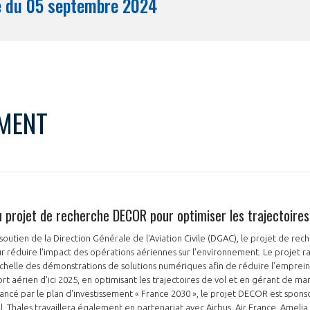
Synthèse du 05 septembre 2024
Mois
MENT
u projet de recherche DECOR pour optimiser les trajectoires
 soutien de la Direction Générale de l'Aviation Civile (DGAC), le projet de re
ur réduire l'impact des opérations aériennes sur l'environnement. Le projet r
helle des démonstrations de solutions numériques afin de réduire l'emprein
ort aérien d'ici 2025, en optimisant les trajectoires de vol et en gérant de man
inancé par le plan d'investissement « France 2030 », le projet DECOR est spons
. Thales travaillera également en partenariat avec Airbus, Air France, Amel