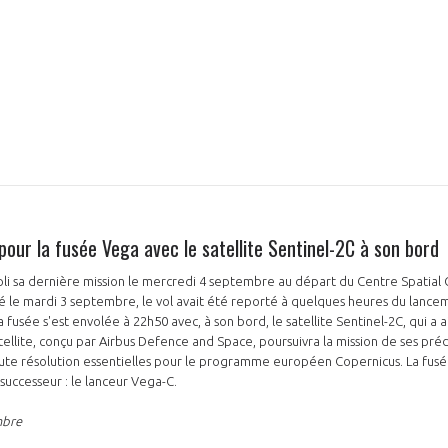
NON
OUI
Découvrez les avantages d'adhérer au 
données sectorielles, p
 pour la fusée Vega avec le satellite Sentinel-2C à son bord
DEMANDE D’ADH
i sa dernière mission le mercredi 4 septembre au départ du Centre Spatial 
 le mardi 3 septembre, le vol avait été reporté à quelques heures du lancem
fusée s'est envolée à 22h50 avec, à son bord, le satellite Sentinel-2C, qui a a
tellite, conçu par Airbus Defence and Space, poursuivra la mission de ses préd
aute résolution essentielles pour le programme européen Copernicus. La fusé
successeur : le lanceur Vega-C.
mbre