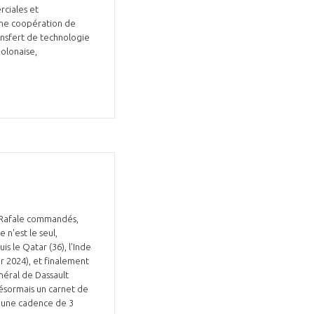
rciales et
’une coopération de
ansfert de technologie
olonaise,
7 Rafale commandés,
 n'est le seul,
is le Qatar (36), l'Inde
er 2024), et finalement
énéral de Dassault
désormais un carnet de
à une cadence de 3