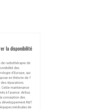
r la disponibilité
ts de radiothérapie de
ponibilité des
érologie d’Europe, qui
spose en théorie de 7
 des réparations.
on. Cette maintenance
s à l’avance. Airbus
 la conception des
ce du développement R&T
s équipes médicales de