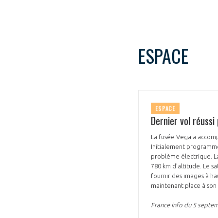
CONNEXION
ESPACE
ESPACE
Dernier vol réussi
La fusée Vega a accompl
Initialement programmé
problème électrique. La 
780 km d'altitude. Le sa
fournir des images à h
maintenant place à son 
France info du 5 septe