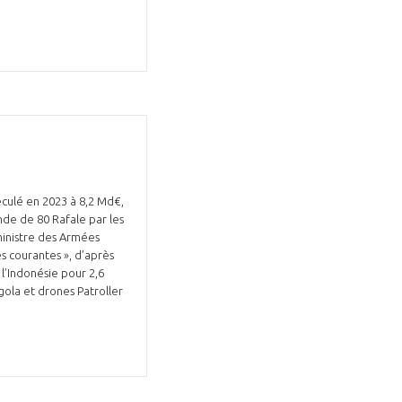
Fermer
la
ÉRENT ?
modale
Fermer
membre
la
EL DE LA FILIÈRE ?
modale
eculé en 2023 à 8,2 Md€,
membre
de de 80 Rafale par les
ce et développez votre
Apportez votre savoir-faire à la
ministre des Armées
s courantes », d’après
 intégré et cohérent
défense de vos
l’Indonésie pour 2,6
gola et drones Patroller