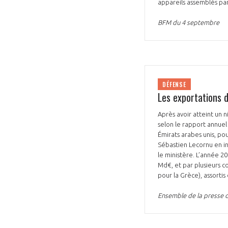
appareils assemblés par
BFM du 4 septembre
VOUS ÊTES
DÉFENSE
Les exportations 
ADHÉRENTS
Après avoir atteint un 
selon le rapport annue
Développez votre activité à l’étra
Émirats arabes unis, po
Sébastien Lecornu en in
pérennité de votre entreprise à
le ministère. L’année 2
Md€, et par plusieurs c
pour la Grèce), assortis
Ensemble de la presse 