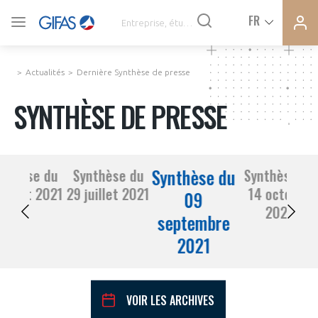
Ferme
Ferme
FR
VOUS ÊTES ADHÉRENTS
la
la
modal
modal
memb
memb
Actualités
Dernière Synthèse de presse
ACTUALITÉS
SYNTHÈSE DE PRESSE
À LA UNE
Synthèse du
nthèse du
Synthèse du
Synthèse du
DEMANDE D’ADHÉSION
15 juillet 2021
29 juillet 2021
14 octobre
SYNTHÈSE DE PRESSE
09
2021
septembre
CONNEXION
2021
AGENDA
Avez-vous un statut de droit français ?
PAS ENCORE ADHÉRENT ?
COMMUNIQUÉS DE PRESSE
VOIR LES ARCHIVES
VOUS ÊTES UN PROFESSIONNEL DE LA FILIÈRE ?