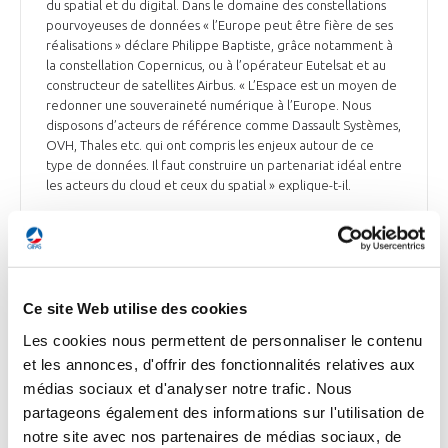
du spatial et du digital. Dans le domaine des constellations
pourvoyeuses de données « l’Europe peut être fière de ses
réalisations » déclare Philippe Baptiste, grâce notamment à
la constellation Copernicus, ou à l’opérateur Eutelsat et au
constructeur de satellites Airbus. « L’Espace est un moyen de
redonner une souveraineté numérique à l’Europe. Nous
disposons d’acteurs de référence comme Dassault Systèmes,
OVH, Thales etc. qui ont compris les enjeux autour de ce
type de données. Il faut construire un partenariat idéal entre
les acteurs du cloud et ceux du spatial » explique-t-il.
L’Usine Nouvelle du 1er juin
Ce site Web utilise des cookies
ESPACE
Les cookies nous permettent de personnaliser le contenu
La mission Capstone de Rocket Lab décollera le
et les annonces, d'offrir des fonctionnalités relatives aux
13 juin en direction de la Lune
médias sociaux et d'analyser notre trafic. Nous
partageons également des informations sur l'utilisation de
La société d’origine néo-zélandaise Rocket Lab a annoncé
que le lancement de la mission Capstone (Cislunar
notre site avec nos partenaires de médias sociaux, de