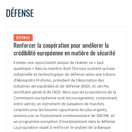
LE GIFAS
NON
OUI
juin
2022
Mois Précédent
Mois 
t
DÉFENSE
Rejoignez une filière d’excellence et développez
L
M
M
J
V
S
D
 à
votre réseau au sein d’un écosystème intégré et
1
2
3
4
5
PRÉSENTATION
cohérent
6
7
8
9
10
11
12
DÉFENSE
13
14
15
16
17
18
19
Renforcer la coopération pour améliorer la
NOTRE VISION
ORGANISATION
20
21
22
23
24
25
26
crédibilité européenne en matière de sécurité
27
28
29
30
NOS MISSIONS
Il existe une opportunité unique de réaliser un « saut
LE CONSEIL DU GIFAS
FONCTIONNEMENT
quantique » dans la manière dont l'Europe soutient sa base
industrielle et technologique de défense selon une tribune
NOTRE HISTOIRE
d’Alessandro Profumo, président de l'Association des
L’ÉQUIPE DU GIFAS
GEADS
industries aérospatiales et de défense (ASD), et Jan Pie,
ACCOMPAGNEMENT DE NOS ADHÉRENTS
secrétaire général de l'ASD. Alors que les propositions de la
Commission européenne sont encourageantes, comprenant,
NOS RÉSEAUX À L'INTERNATIONAL
COMITÉ AERO PME
entre autres, un instrument de passation de marchés
LES PROGRAMMES DU GIFAS
LA MÉDIATION
conjoints pour les besoins capacitaires les plus urgents,
soutenu par un financement communautaire de 500 M€, et
Découvrez les avantages d'adhérer au GIFAS.
STARTAIR
UN ÉCOSYSTÈME INTÉGRÉ ET COHÉRENT
un programme européen d'investissement dans la défense.
LA MÉDIATION DANS LA FILIÈRE AÉRONAUTIQUE ET SPATIALE
Rencontres, salons, données sectorielles,
LE SALON DU BOURGET
La proposition visant à renforcer le soutien de la Banque