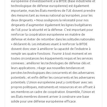
programmes ...
européenne d'investissement à la BITDE (Base industrielle et
COMMISSIONS ET COMITÉS
POURQUOI DEVENIR MEMBRE ?
technologique de défense européenne) est également
L'OBSERVATOIRE
LE MÉDIATEUR DE LA FILIÈRE AÉRONAUTIQUE ET SPATIALE
importante, mais les États membres de l'UE doivent prendre
DEMANDE D’ADHÉSION
des mesures tant au niveau national qu'européen, pour les
deux dirigeants. « Nous soulignons la nécessité pour nos
MÉDIATION ET CHARTE D’ENGAGEMENT SUR LES RELATIONS ENTRE
dirigeants d'augmenter également les lignes budgétaires
CLIENTS ET FOURNISSEURS
CHIFFRES CLÉS
de l'UE pour la sécurité et la défense. C'est important pour
renforcer la coopération européenne en matière de
LA MÉDIATION AU-DELÀ DE LA FILIÈRE AÉRONAUTIQUE ET SPATIALE
défense et éviter de retomber dans les solitudes nationales
» déclarent-ils. Les initiatives visant à renforcer la BITDE
LES ENJEUX
doivent donc viser à améliorer la capacité de l'industrie à
PRENDRE CONTACT AVEC LE MÉDIATEUR DE LA FILIÈRE
remplir ses quatre fonctions : fournir à tout moment et en
toutes circonstances les équipements requis et les services
COMPÉTITIVITÉ
LES PUBLICATIONS
connexes ; améliorer les technologies de défense clés et
leurs applications ; réagir aux nouvelles tendances et
EMPLOI & FORMATION
percées technologiques des concurrents et des adversaires
DOCUMENTS & BROCHURES
potentiels ; et enfin défier les concurrents et les adversaires
potentiels. L'Union européenne peut y contribuer avec ses
ENVIRONNEMENT
propres politiques, instruments et ressources et en offrant à
RAPPORTS D'ACTIVITÉS
ses membres un cadre de coopération. Ensemble, l'Union et
ses États membres doivent arriver à construire une base
INNOVATION
solide pour une défense européenne efficace.