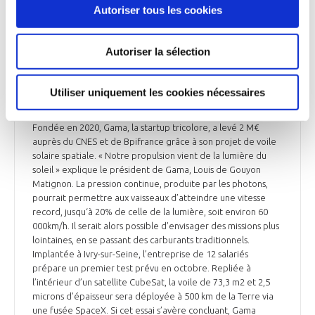
Autoriser tous les cookies
Autoriser la sélection
ESPACE
La startup Gama va tester sa voile solaire pour
Utiliser uniquement les cookies nécessaires
les voyages spatiaux
Fondée en 2020, Gama, la startup tricolore, a levé 2 M€
auprès du CNES et de Bpifrance grâce à son projet de voile
solaire spatiale. « Notre propulsion vient de la lumière du
soleil » explique le président de Gama, Louis de Gouyon
Matignon. La pression continue, produite par les photons,
pourrait permettre aux vaisseaux d’atteindre une vitesse
record, jusqu‘à 20% de celle de la lumière, soit environ 60
000km/h. Il serait alors possible d’envisager des missions plus
lointaines, en se passant des carburants traditionnels.
Implantée à Ivry-sur-Seine, l’entreprise de 12 salariés
prépare un premier test prévu en octobre. Repliée à
l’intérieur d’un satellite CubeSat, la voile de 73,3 m2 et 2,5
microns d’épaisseur sera déployée à 500 km de la Terre via
une fusée SpaceX. Si cet essai s’avère concluant, Gama