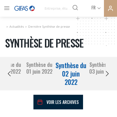
Ferme
Ferme
FR
VOUS ÊTES ADHÉRENTS
la
la
modal
modal
memb
memb
Actualités
Dernière Synthèse de presse
ACTUALITÉS
SYNTHÈSE DE PRESSE
À LA UNE
Synthèse du
nthèse du
Synthèse du
Synthèse du
DEMANDE D’ADHÉSION
31 mai 2022
01 juin 2022
03 juin 2022
SYNTHÈSE DE PRESSE
02 juin
2022
CONNEXION
AGENDA
Avez-vous un statut de droit français ?
VOIR LES ARCHIVES
PAS ENCORE ADHÉRENT ?
COMMUNIQUÉS DE PRESSE
VOUS ÊTES UN PROFESSIONNEL DE LA FILIÈRE ?