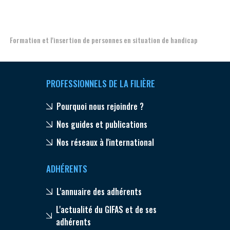
Aer
Formation et l'insertion de personnes en situation de handicap
PROFESSIONNELS DE LA FILIÈRE
Pourquoi nous rejoindre ?
Nos guides et publications
Nos réseaux à l'international
ADHÉRENTS
L'annuaire des adhérents
L'actualité du GIFAS et de ses
adhérents