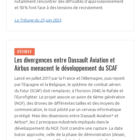
programmes ...
notamment rencontrer des difficultés d'approvisionnement
COMMISSIONS ET COMITÉS
POURQUOI DEVENIR MEMBRE ?
et 50 % font face à des tensions de recrutement.
L'OBSERVATOIRE
LE MÉDIATEUR DE LA FILIÈRE AÉRONAUTIQUE ET SPATIALE
DEMANDE D’ADHÉSION
La Tribune du 25 juin 2025
MÉDIATION ET CHARTE D’ENGAGEMENT SUR LES RELATIONS ENTRE
CLIENTS ET FOURNISSEURS
CHIFFRES CLÉS
LA MÉDIATION AU-DELÀ DE LA FILIÈRE AÉRONAUTIQUE ET SPATIALE
DÉFENSE
Les divergences entre Dassault Aviation et
LES ENJEUX
Airbus menacent le développement du SCAF
PRENDRE CONTACT AVEC LE MÉDIATEUR DE LA FILIÈRE
COMPÉTITIVITÉ
Lancé en juillet 2017 par la France et l’Allemagne, puis rejoint
LES PUBLICATIONS
par l’Espagne et la Belgique, le système de combat aérien
du futur (SCAF) doit remplacer, à l’horizon 2040, le Rafale et
EMPLOI & FORMATION
l’Eurofighter. Le projet associe un avion de 6ème génération
DOCUMENTS & BROCHURES
(NGF), des drones de différentes tailles et des moyens de
communication, le tout piloté par un cerveau informatique
ENVIRONNEMENT
RAPPORTS D'ACTIVITÉS
protégé. Mais des dissensions entre Dassault Aviation* et
Airbus*, les 2 principaux industriels impliqués dans le
développement du NGF, font craindre une rupture. La date
INNOVATION
butoir approche, celle de la phase de démonstration (dessin,