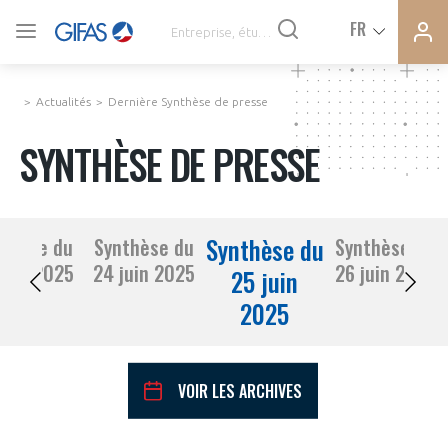
Ferme
Ferme
FR
VOUS ÊTES ADHÉRENTS
la
la
modal
modal
memb
memb
Actualités
Dernière Synthèse de presse
ACTUALITÉS
SYNTHÈSE DE PRESSE
À LA UNE
Synthèse du
nthèse du
Synthèse du
Synthèse du
DEMANDE D’ADHÉSION
23 juin 2025
24 juin 2025
26 juin 2025
SYNTHÈSE DE PRESSE
25 juin
2025
CONNEXION
AGENDA
Avez-vous un statut de droit français ?
VOIR LES ARCHIVES
PAS ENCORE ADHÉRENT ?
COMMUNIQUÉS DE PRESSE
VOUS ÊTES UN PROFESSIONNEL DE LA FILIÈRE ?