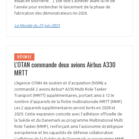
essais en soufflerie…). Elle doit s’achever avant la fin de
INTERNATIONALISATION
l’année pour enclencher le lancement de la phase de
fabrication des démonstrateurs mi-2026.
Le Monde du 25 juin 2025
DÉFENSE
L'OTAN commande deux avions Airbus A330
MRTT
L'Agence OTAN de soutien et d'acquisition (NSPA) a
commandé 2 avions Airbus* A330 Multi Role Tanker
Transport (MRTT) supplémentaires, portant ainsi à 12 le
nombre d'appareils de la flotte multinationale MRTT (MMF).
Les 2 appareils supplémentaires seront livrés en 2028 et
2029. Cette expansion coïncide avec l'adhésion officielle de
la Suède et du Danemark au programme Multinational Multi
Role Tanker (MMF), renforçant ainsi l'autonomie stratégique
européenne et les capacités de défense collaborative.
L'adhésion de la Suède et du Danemark au programme MMF