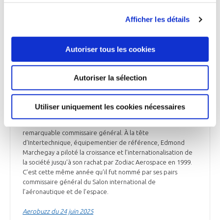
ses usines et vise également à rationaliser la supply chain, en
réduisant significativement le nombre de fournisseurs.
Afficher les détails
La Tribune du 24 juin 2025
Autoriser tous les cookies
Autoriser la sélection
INDUSTRIE
Décès d’Edmond Marchegay
Utiliser uniquement les cookies nécessaires
Edmond Marchegay s’est éteint le 16 juin 2025, à l’âge de 86
ans, le jour de l’ouverture du Salon du Bourget dont il fut un
remarquable commissaire général. À la tête
d’Intertechnique, équipementier de référence, Edmond
Marchegay a piloté la croissance et l’internationalisation de
la société jusqu’à son rachat par Zodiac Aerospace en 1999.
C’est cette même année qu’il fut nommé par ses pairs
commissaire général du Salon international de
l’aéronautique et de l’espace.
Aerobuzz du 24 juin 2025