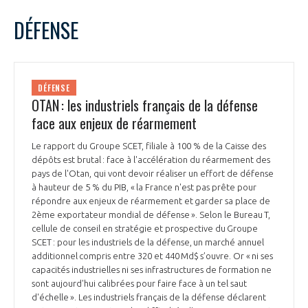
LE GIFAS
NON
OUI
juin
2025
Mois Précédent
Mois 
t
DÉFENSE
Rejoignez une filière d’excellence et développez
L
M
M
J
V
S
D
 à
votre réseau au sein d’un écosystème intégré et
1
PRÉSENTATION
cohérent
2
3
4
5
6
7
8
DÉFENSE
9
10
11
12
13
14
15
OTAN : les industriels français de la défense
NOTRE VISION
ORGANISATION
16
17
18
19
20
21
22
face aux enjeux de réarmement
23
24
25
26
27
28
29
NOS MISSIONS
Le rapport du Groupe SCET, filiale à 100 % de la Caisse des
30
LE CONSEIL DU GIFAS
FONCTIONNEMENT
dépôts est brutal : face à l'accélération du réarmement des
pays de l'Otan, qui vont devoir réaliser un effort de défense
NOTRE HISTOIRE
à hauteur de 5 % du PIB, « la France n'est pas prête pour
L’ÉQUIPE DU GIFAS
GEADS
répondre aux enjeux de réarmement et garder sa place de
ACCOMPAGNEMENT DE NOS ADHÉRENTS
2ème exportateur mondial de défense ». Selon le Bureau T,
cellule de conseil en stratégie et prospective du Groupe
NOS RÉSEAUX À L'INTERNATIONAL
COMITÉ AERO PME
SCET : pour les industriels de la défense, un marché annuel
LES PROGRAMMES DU GIFAS
LA MÉDIATION
additionnel compris entre 320 et 440 Md$ s’ouvre. Or « ni ses
capacités industrielles ni ses infrastructures de formation ne
Découvrez les avantages d'adhérer au GIFAS.
STARTAIR
UN ÉCOSYSTÈME INTÉGRÉ ET COHÉRENT
sont aujourd'hui calibrées pour faire face à un tel saut
LA MÉDIATION DANS LA FILIÈRE AÉRONAUTIQUE ET SPATIALE
Rencontres, salons, données sectorielles,
LE SALON DU BOURGET
d'échelle ». Les industriels français de la défense déclarent