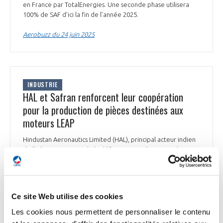
en France par TotalEnergies. Une seconde phase utilisera
100% de SAF d’ici la fin de l’année 2025.
Aerobuzz du 24 juin 2025
INDUSTRIE
HAL et Safran renforcent leur coopération
pour la production de pièces destinées aux
moteurs LEAP
Hindustan Aeronautics Limited (HAL), principal acteur indien
de l’aéronautique et de la défense, a signé un accord avec
Safran Aircraft Engines*, concernant l’industrialisation et la
production de pièces rotatives en Inconel, alliage à base de
nickel et de chrome, pour les turboréacteurs LEAP. L’objectif
est de soutenir la forte croissance du marché aéronautique
Ce site Web utilise des cookies
indien et d’accompagner la montée en cadence des
moteurs LEAP équipant les avions civils monocouloirs.
Les cookies nous permettent de personnaliser le contenu