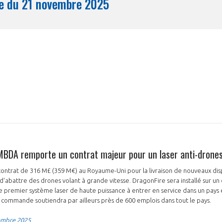
Synthèse du 21 novembre 2025
Mois
BDA remporte un contrat majeur pour un laser anti-drone
trat de 316 M£ (359 M€) au Royaume-Uni pour la livraison de nouveaux dispo
d'abattre des drones volant à grande vitesse. DragonFire sera installé sur un
« le premier système laser de haute puissance à entrer en service dans un pays
 commande soutiendra par ailleurs près de 600 emplois dans tout le pays.
embre 2025