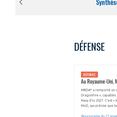
DÉFENSE
DÉFENSE
Au Royaume-Uni, M
MBDA* a remporté un con
DragonFire », capables 
Navy d'ici 2027. C'est 
MoD, qui précise que la
Boursorama du 21 nov