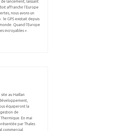
 de lancement, laissant
 doit affranchir l’Europe
ertes, nous avons un
: le GPS existait depuis
au monde. Quand l'Europe
es incroyables ».
ite au Haillan
e développement,
Tous équiperont la
 gestion de
n Thermique. En mai
 présentée par Thales
ial commercial.