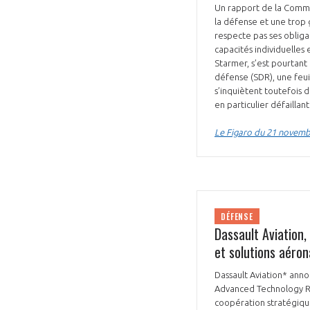
Un rapport de la Commi
la défense et une trop 
respecte pas ses obligat
capacités individuelles 
Starmer, s’est pourtant
défense (SDR), une feu
s’inquiètent toutefois 
en particulier défaillan
VOUS ÊTES
Le Figaro du 21 novem
ADHÉRENTS
Développez votre activité à l’étra
pérennité de votre entreprise à
DÉFENSE
Dassault Aviation,
et solutions aéro
Dassault Aviation* annon
Advanced Technology Re
coopération stratégique