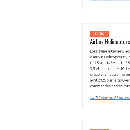
DÉFENSE
Airbus Helicopter
Lors d'une interview ac
d’Airbus Helicopters*, 
H175M, H145M et H135M)
3,5 et plus de 4 Md€. Le
grâce à la hausse maje
avril 2025 par le gouve
commandes nettes totali
La Tribune du 21 nove