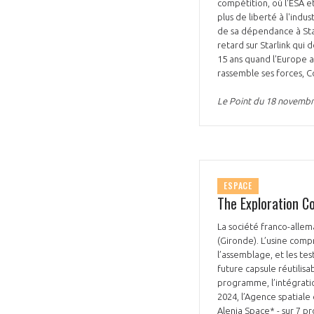
compétition, où l'ESA e
plus de liberté à l'indus
de sa dépendance à Star
retard sur Starlink qui
15 ans quand l'Europe a
rassemble ses forces, C
Le Point du 18 novemb
ESPACE
The Exploration C
La société franco-alle
(Gironde). L’usine com
l’assemblage, et les te
future capsule réutilis
programme, l’intégratio
2024, l’Agence spatiale
Alenia Space* - sur 7 p