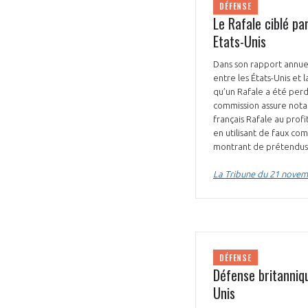
DÉFENSE
Le Rafale ciblé pa
Etats-Unis
Dans son rapport annue
entre les États-Unis et
qu’un Rafale a été perdu
commission assure nota
français Rafale au prof
en utilisant de faux co
montrant de prétendus '
La Tribune du 21 nove
DÉFENSE
Défense britanniq
Unis