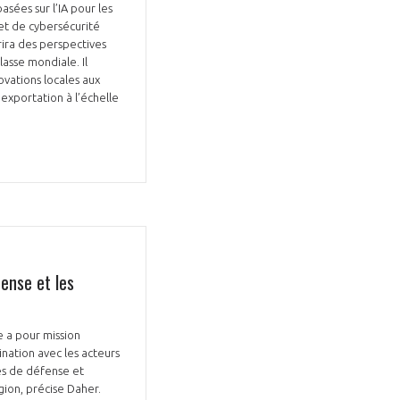
asées sur l’IA pour les
et de cybersécurité
ira des perspectives
asse mondiale. Il
ovations locales aux
’exportation à l’échelle
GIFAS. Rencontres, salons,
rogrammes ...
ÉSION
ense et les
e a pour mission
nation avec les acteurs
es de défense et
gion, précise Daher.