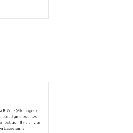
a à Brême (Allemagne),
de paradigme pour les
étition. Il y a un vrai
n basée sur la