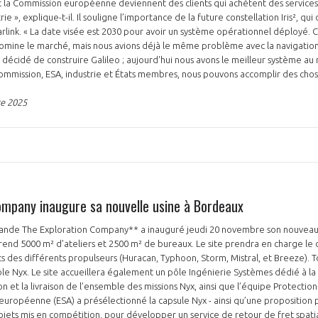
t la Commission européenne deviennent des clients qui achètent des services
trie », explique-t-il. Il souligne l’importance de la future constellation Iris², qui
link. « La date visée est 2030 pour avoir un système opérationnel déployé. C
 domine le marché, mais nous avions déjà le même problème avec la navigation 
 décidé de construire Galileo ; aujourd'hui nous avons le meilleur système 
ommission, ESA, industrie et États membres, nous pouvons accomplir des chos
re 2025
ompany inaugure sa nouvelle usine à Bordeaux
mande The Exploration Company** a inauguré jeudi 20 novembre son nouveau s
prend 5000 m² d’ateliers et 2500 m² de bureaux. Le site prendra en charge l
sts des différents propulseurs (Huracan, Typhoon, Storm, Mistral, et Breeze). 
able Nyx. Le site accueillera également un pôle Ingénierie Systèmes dédié à la
n et la livraison de l’ensemble des missions Nyx, ainsi que l’équipe Protectio
 européenne (ESA) a présélectionné la capsule Nyx - ainsi qu’une proposition
rojets mis en compétition, pour développer un service de retour de fret spat