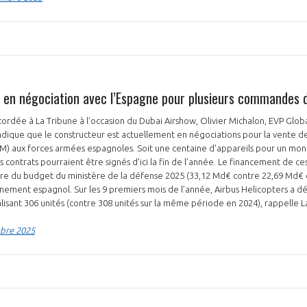
s en négociation avec l’Espagne pour plusieurs commandes d
cordée à La Tribune à l’occasion du Dubai Airshow, Olivier Michalon, EVP Globa
indique que le constructeur est actuellement en négociations pour la vente 
 aux forces armées espagnoles. Soit une centaine d'appareils pour un mont
s contrats pourraient être signés d’ici la fin de l’année. Le financement de ce
ure du budget du ministère de la défense 2025 (33,12 Md€ contre 22,69 Md€ 
rnement espagnol. Sur les 9 premiers mois de l’année, Airbus Helicopters a d
sant 306 unités (contre 308 unités sur la même période en 2024), rappelle L
mbre 2025