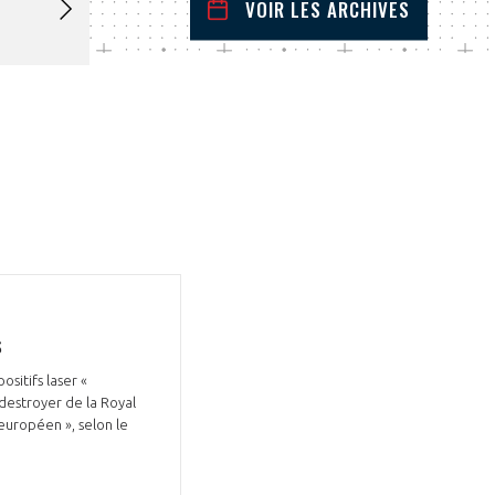
VOIR LES ARCHIVES
novembre
2025
 Précédent
Mois Suivant
L
M
M
J
V
S
D
1
2
3
4
5
6
7
8
9
10
11
12
13
14
15
16
17
18
19
20
21
22
23
24
25
26
27
28
29
30
s
sitifs laser «
 destroyer de la Royal
 européen », selon le