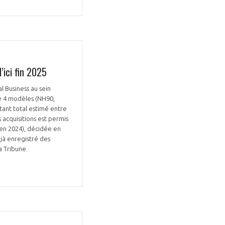
’ici fin 2025
l Business au sein
de 4 modèles (NH90,
ant total estimé entre
s acquisitions est permis
en 2024), décidée en
éjà enregistré des
a Tribune.