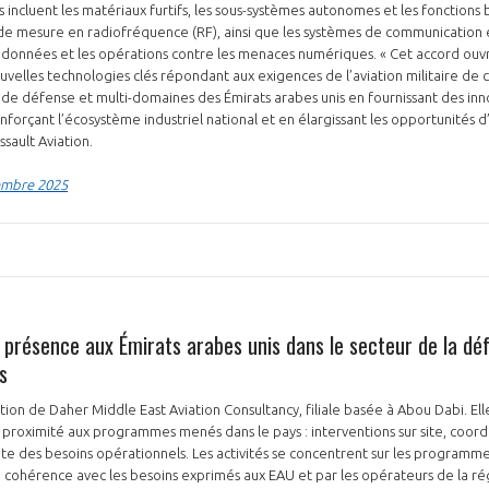
incluent les matériaux furtifs, les sous-systèmes autonomes et les fonctions b
 de mesure en radiofréquence (RF), ainsi que les systèmes de communication 
 données et les opérations contre les menaces numériques. « Cet accord ouvr
elles technologies clés répondant aux exigences de l’aviation militaire de cl
s de défense et multi-domaines des Émirats arabes unis en fournissant des inn
NON
OUI
renforçant l’écosystème industriel national et en élargissant les opportunités d
ssault Aviation.
embre 2025
Découvrez les avantages d'adhérer au 
données sectorielles, p
DEMANDE D’ADH
 présence aux Émirats arabes unis dans le secteur de la déf
s
ion de Daher Middle East Aviation Consultancy, filiale basée à Abou Dabi. Ell
proximité aux programmes menés dans le pays : interventions sur site, coordi
te des besoins opérationnels. Les activités se concentrent sur les programm
en cohérence avec les besoins exprimés aux EAU et par les opérateurs de la ré