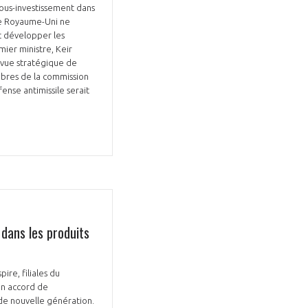
ous-investissement dans
 le Royaume-Uni ne
et développer les
mier ministre, Keir
evue stratégique de
mbres de la commission
nse antimissile serait
Fermer
la
ÉRENT ?
modale
Fermer
membre
la
EL DE LA FILIÈRE ?
modale
membre
ce et développez votre
Apportez votre savoir-faire à la
 intégré et cohérent
défense de vos
 dans les produits
ire, filiales du
un accord de
 de nouvelle génération.