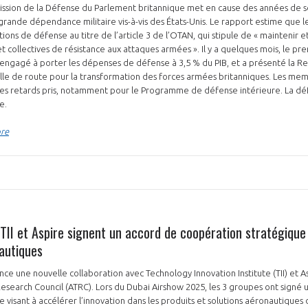
ssion de la Défense du Parlement britannique met en cause des années de s
grande dépendance militaire vis-à-vis des États-Unis. Le rapport estime que
ions de défense au titre de l’article 3 de l’OTAN, qui stipule de « maintenir 
et collectives de résistance aux attaques armées ». Il y a quelques mois, le pre
 engagé à porter les dépenses de défense à 3,5 % du PIB, et a présenté la R
ille de route pour la transformation des forces armées britanniques. Les me
des retards pris, notamment pour le Programme de défense intérieure. La défe
te.
PAS ENCORE ADH
bre
VOUS ÊTES UN PROFESSIONN
nger et assurez la
Rejoignez une filière d’excellen
 l’international
réseau au sein d’un écosystème
DEMANDE D’ADHÉSION
 TII et Aspire signent un accord de coopération stratégique
nautiques
ce une nouvelle collaboration avec Technology Innovation Institute (TII) et Asp
search Council (ATRC). Lors du Dubai Airshow 2025, les 3 groupes ont signé 
Avez-vous un statut de droit français ?
 visant à accélérer l’innovation dans les produits et solutions aéronautiques