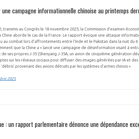
r une campagne informationnelle chinoise au printemps dern
l, transmis au Congrès le 18 novembre 2025, la Commission d'examen économ
 la Chine aborde le cas de la France. Le rapport évoque une attaque informa
 au combat lors d’affrontements entre l’Inde et le Pakistan dans la nuit du 6 
mment que la Chine a « lancé une campagne de désinformation visant à entra
it de ses propres J-35 (Shenyang J-35A, un avion de cinquième génération dév
mptes sur les réseaux sociaux pour diffuser des images générées par IA et de
débris' provenant des avions détruits par les systèmes d'armes chinois ».
mbre 2025
ue : un rapport parlementaire dénonce une dépendance exce