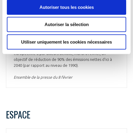
européen Copernicus. Entre février 2023 et janvier 2024, soit
Autoriser tous les cookies
sur 12 mois consécutifs, la température mondiale de l'air à la
surface du monde a été de 1,52 °C supérieure à la période
1850-1900. « Il s'agit d'un avertissement brutal sur l'urgence
Autoriser la sélection
des mesures à prendre pour limiter le changement
climatique », explique Brian Hoskins, directeur de l'Institut
Utiliser uniquement les cookies nécessaires
Grantham sur le changement climatique de l'Imperial
College London, cité par Les Echos. La Commission
européenne a par ailleurs dévoilé, mardi 6 février, un
objectif de réduction de 90% des émissions nettes d'ici à
2040 (par rapport au niveau de 1990).
Ensemble de la presse du 8 février
ESPACE