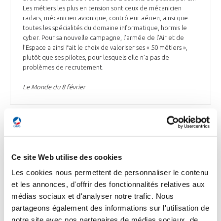
Les métiers les plus en tension sont ceux de mécanicien
radars, mécanicien avionique, contrôleur aérien, ainsi que
toutes les spécialités du domaine informatique, hormis le
cyber. Pour sa nouvelle campagne, l’armée de l’Air et de
l’Espace a ainsi fait le choix de valoriser ses « 50 métiers »,
plutôt que ses pilotes, pour lesquels elle n’a pas de
problèmes de recrutement.
Le Monde du 8 février
ENVIRONNEMENT
Ce site Web utilise des cookies
Les cookies nous permettent de personnaliser le contenu
et les annonces, d'offrir des fonctionnalités relatives aux
ENVIRONNEMENT
médias sociaux et d'analyser notre trafic. Nous
Décarbonation : Safran participe à une levée
partageons également des informations sur l'utilisation de
de fonds d’Avnos, startup californienne
notre site avec nos partenaires de médias sociaux, de