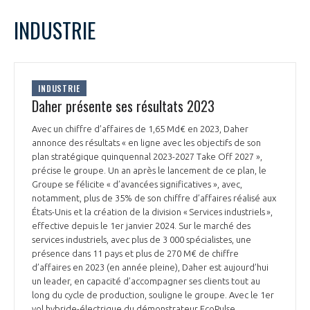
LE GIFAS
NON
OUI
février
2024
Mois Précédent
Mois 
t
INDUSTRIE
Rejoignez une filière d’excellence et développez
L
M
M
J
V
S
D
 à
votre réseau au sein d’un écosystème intégré et
1
2
3
4
PRÉSENTATION
cohérent
5
6
7
8
9
10
11
INDUSTRIE
12
13
14
15
16
17
18
Daher présente ses résultats 2023
NOTRE VISION
ORGANISATION
19
20
21
22
23
24
25
Avec un chiffre d’affaires de 1,65 Md€ en 2023, Daher
26
27
28
29
annonce des résultats « en ligne avec les objectifs de son
NOS MISSIONS
LE CONSEIL DU GIFAS
plan stratégique quinquennal 2023-2027 Take Off 2027 »,
FONCTIONNEMENT
précise le groupe. Un an après le lancement de ce plan, le
Groupe se félicite « d’avancées significatives », avec,
NOTRE HISTOIRE
L’ÉQUIPE DU GIFAS
notamment, plus de 35% de son chiffre d’affaires réalisé aux
GEADS
ACCOMPAGNEMENT DE NOS ADHÉRENTS
États-Unis et la création de la division « Services industriels »,
effective depuis le 1er janvier 2024. Sur le marché des
NOS RÉSEAUX À L'INTERNATIONAL
COMITÉ AERO PME
services industriels, avec plus de 3 000 spécialistes, une
LES PROGRAMMES DU GIFAS
LA MÉDIATION
présence dans 11 pays et plus de 270 M€ de chiffre
d’affaires en 2023 (en année pleine), Daher est aujourd’hui
Découvrez les avantages d'adhérer au GIFAS.
STARTAIR
un leader, en capacité d’accompagner ses clients tout au
UN ÉCOSYSTÈME INTÉGRÉ ET COHÉRENT
LA MÉDIATION DANS LA FILIÈRE AÉRONAUTIQUE ET SPATIALE
Rencontres, salons, données sectorielles,
long du cycle de production, souligne le groupe. Avec le 1er
LE SALON DU BOURGET
vol hybride-électrique du démonstrateur EcoPulse,