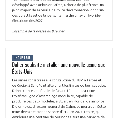
programmes ...
COMMISSIONS ET COMITÉS
développé avec Airbus et Safran, Daher a de plus franchi un
POURQUOI DEVENIR MEMBRE ?
L'OBSERVATOIRE
LE MÉDIATEUR DE LA FILIÈRE AÉRONAUTIQUE ET SPATIALE
jalon majeur de sa feuille de route décarbonation, dont l’un
DEMANDE D’ADHÉSION
des objectifs est de lancer sur le marché un avion hybride-
électrique dès 2027.
MÉDIATION ET CHARTE D’ENGAGEMENT SUR LES RELATIONS ENTRE
CLIENTS ET FOURNISSEURS
CHIFFRES CLÉS
Ensemble de la presse du 8 février
LA MÉDIATION AU-DELÀ DE LA FILIÈRE AÉRONAUTIQUE ET SPATIALE
LES ENJEUX
INDUSTRIE
PRENDRE CONTACT AVEC LE MÉDIATEUR DE LA FILIÈRE
Daher souhaite installer une nouvelle usine aux
COMPÉTITIVITÉ
LES PUBLICATIONS
États-Unis
EMPLOI & FORMATION
Les usines consacrées à la construction du TBM à Tarbes et
DOCUMENTS & BROCHURES
du Kodiak à SandPoint atteignant les limites de leur capacité,
Daher « lance une étude de faisabilité pour ouvrir une
ENVIRONNEMENT
troisième ligne d'assemblage modulaire, capable de
RAPPORTS D'ACTIVITÉS
produire ces deux modèles, à Stuart en Floride », a annoncé
Didier Kayat, directeur général de Daher, ce mercredi. Cette
INNOVATION
usine devrait entrer en service d’ici 2026-2027. Le site, qui
emploiera une centaine de personnes, aura une capacité de