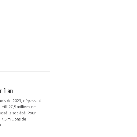
modale
Fermer
membre
la
EL DE LA FILIÈRE ?
modale
membre
ce et développez votre
Apportez votre savoir-faire à la
 intégré et cohérent
défense de vos
r 1 an
ois de 2023, dépassant
illi 27,5 millions de
isé la société. Pour
7,5 millions de
9.