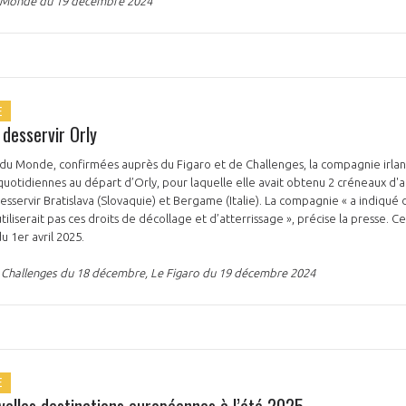
Découvrez les avantages d'adhérer au 
Le Monde du 19 décembre 2024
données sectorielles, p
DEMANDE D’ADH
E
desservir Orly
 du Monde, confirmées auprès du Figaro et de Challenges, la compagnie irla
 quotidiennes au départ d’Orly, pour laquelle elle avait obtenu 2 créneaux d'a
desservir Bratislava (Slovaquie) et Bergame (Italie). La compagnie « a indiqué
tiliserait pas ces droits de décollage et d’atterrissage », précise la presse. C
du 1er avril 2025.
 Challenges du 18 décembre, Le Figaro du 19 décembre 2024
E
velles destinations européennes à l’été 2025