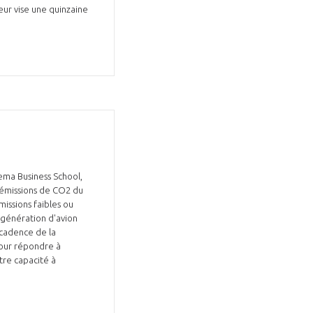
neur vise une quinzaine
ema Business School,
s émissions de CO2 du
issions faibles ou
e génération d'avion
cadence de la
pour répondre à
tre capacité à
Fermer
la
ÉRENT ?