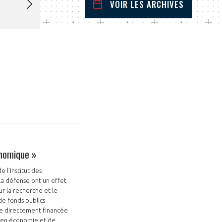
VOIR LES ARCHIVES
decembre
2024
 Précédent
Mois Suivant
L
M
M
J
V
S
D
1
2
3
4
5
6
7
8
9
10
11
12
13
14
15
16
17
18
19
20
21
22
23
24
25
26
27
28
29
30
31
onomique »
 l’Institut des
 la défense ont un effet
ur la recherche et le
de fonds publics
le directement financée
he en économie et de