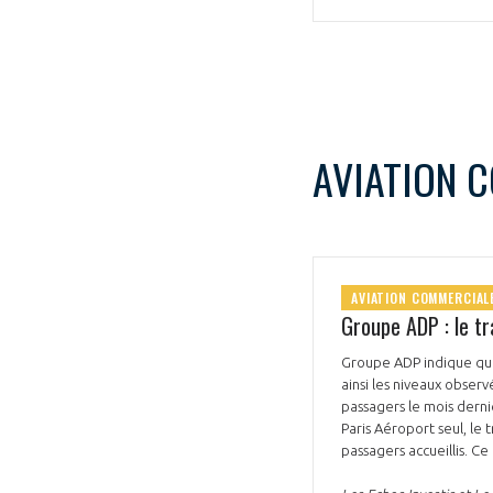
ADHÉRENTS
Développez votre activité à l’étra
pérennité de votre entreprise à
AVIATION 
AVIATION COMMERCIAL
Groupe ADP : le t
CONNEXION
Groupe ADP indique que
ainsi les niveaux obser
passagers le mois dern
Paris Aéroport seul, le
passagers accueillis. C