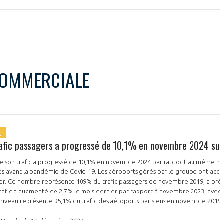
VOUS ÊTES UN PROFESSIONN
nger et assurez la
Rejoignez une filière d’excellen
 l’international
réseau au sein d’un écosystème
COMMERCIALE
DEMANDE D’ADHÉSION
Avez-vous un statut de droit français ?
E
rafic passagers a progressé de 10,1% en novembre 2024 su
 son trafic a progressé de 10,1% en novembre 2024 par rapport au même m
vés avant la pandémie de Covid-19. Les aéroports gérés par le groupe ont accue
NON
OUI
ier. Ce nombre représente 109% du trafic passagers de novembre 2019, a préc
 trafic a augmenté de 2,7% le mois dernier par rapport à novembre 2023, avec 
e niveau représente 95,1% du trafic des aéroports parisiens en novembre 201