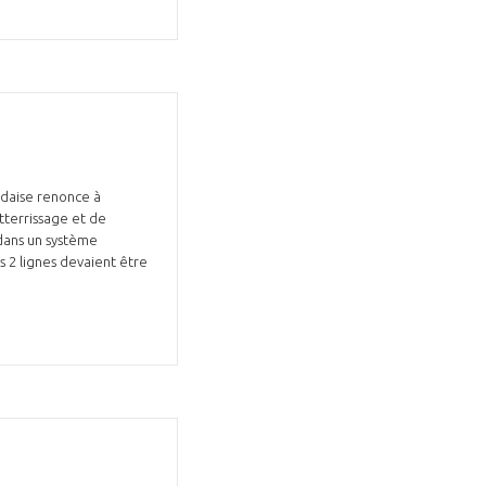
GIFAS. Rencontres, salons,
rogrammes ...
ÉSION
ndaise renonce à
tterrissage et de
 dans un système
es 2 lignes devaient être