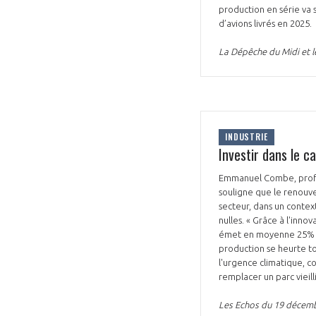
production en série va s
d’avions livrés en 2025.
La Dépêche du Midi et l
INDUSTRIE
Investir dans le c
Emmanuel Combe, profess
souligne que le renouve
secteur, dans un contex
nulles. « Grâce à l'inn
émet en moyenne 25% de
production se heurte to
l'urgence climatique, c
remplacer un parc vieil
Les Echos du 19 décem
VOUS ÊTES