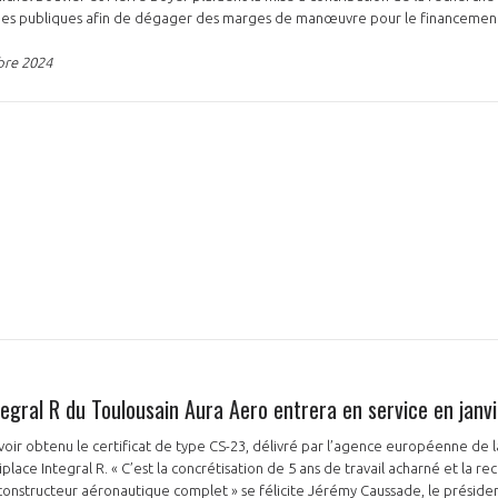
iques publiques afin de dégager des marges de manœuvre pour le financemen
bre 2024
Integral R du Toulousain Aura Aero entrera en service en janv
ir obtenu le certificat de type CS-23, délivré par l’agence européenne de l
place Integral R. « C’est la concrétisation de 5 ans de travail acharné et la r
 constructeur aéronautique complet » se félicite Jérémy Caussade, le présiden