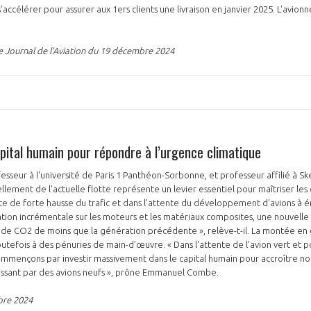
’accélérer pour assurer aux 1ers clients une livraison en janvier 2025. L'avion
e Journal de l’Aviation du 19 décembre 2024
apital humain pour répondre à l’urgence climatique
eur à l'université de Paris 1 Panthéon-Sorbonne, et professeur affilié à Sk
llement de l'actuelle flotte représente un levier essentiel pour maîtriser le
te de forte hausse du trafic et dans l’attente du développement d'avions à ém
ovation incrémentale sur les moteurs et les matériaux composites, une nouvell
 CO2 de moins que la génération précédente », relève-t-il. La montée en 
utefois à des pénuries de main-d’œuvre. « Dans l'attente de l'avion vert et 
ommençons par investir massivement dans le capital humain pour accroître no
lissant par des avions neufs », prône Emmanuel Combe.
bre 2024
PAS ENCORE ADH