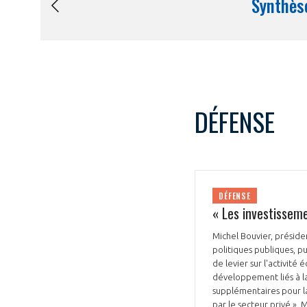
DÉFENSE
DÉFENSE
« Les investisseme
Michel Bouvier, présiden
politiques publiques, p
de levier sur l'activit
développement liés à la
supplémentaires pour l
par le secteur privé ».