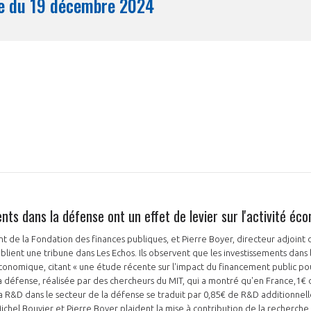
Synthèse du 19 décembre 2024
Mois
nts dans la défense ont un effet de levier sur l'activité éc
t de la Fondation des finances publiques, et Pierre Boyer, directeur adjoint de
ublient une tribune dans Les Echos. Ils observent que les investissements dans
é économique, citant « une étude récente sur l'impact du financement public po
 défense, réalisée par des chercheurs du MIT, qui a montré qu'en France,1€ 
a R&D dans le secteur de la défense se traduit par 0,85€ de R&D additionnel
 Michel Bouvier et Pierre Boyer plaident la mise à contribution de la recherc