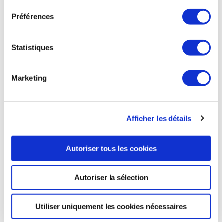
Préférences
ESPACE
Statistiques
ESPACE
Marketing
Artemis : le décollage vers la Lune du lanceur
SLS annulé
Le décollage du nouveau lanceur de la NASA, le Space
Afficher les détails
Launch System (SLS), a été annulé lundi à cause d'un
problème technique sur l'un des moteurs principaux. La
prochaine date de lancement possible est vendredi 2
Autoriser tous les cookies
septembre, puis le 5 septembre. Mais le problème devra
d'abord être évalué par les équipes de la NASA avant de
déterminer une nouvelle date.
Autoriser la sélection
Ensemble de la presse du 30 août
Utiliser uniquement les cookies nécessaires