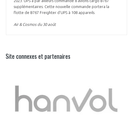
2023. UPS a par ailleurs commandé 8 avions cargo B767
supplémentaires. Cette nouvelle commande portera la
flotte de B767 Freighter d'UPS à 108 appareils.
Air & Cosmos du 30 août
Site connexes et partenaires
Aer