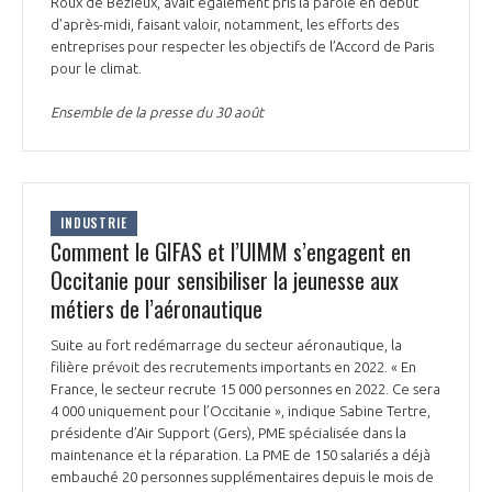
Roux de Bézieux, avait également pris la parole en début
INTERNATIONALISATION
d’après-midi, faisant valoir, notamment, les efforts des
entreprises pour respecter les objectifs de l’Accord de Paris
pour le climat.
Ensemble de la presse du 30 août
INDUSTRIE
Comment le GIFAS et l’UIMM s’engagent en
Occitanie pour sensibiliser la jeunesse aux
métiers de l’aéronautique
Suite au fort redémarrage du secteur aéronautique, la
filière prévoit des recrutements importants en 2022. « En
France, le secteur recrute 15 000 personnes en 2022. Ce sera
4 000 uniquement pour l’Occitanie », indique Sabine Tertre,
présidente d’Air Support (Gers), PME spécialisée dans la
maintenance et la réparation. La PME de 150 salariés a déjà
embauché 20 personnes supplémentaires depuis le mois de