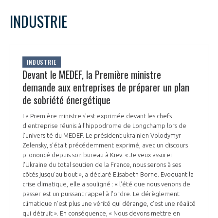
LE GIFAS
NON
OUI
août
2022
Mois Précédent
Mois 
t
INDUSTRIE
Rejoignez une filière d’excellence et développez
L
M
M
J
V
S
D
 à
votre réseau au sein d’un écosystème intégré et
1
2
3
4
5
6
7
PRÉSENTATION
cohérent
8
9
10
11
12
13
14
INDUSTRIE
15
16
17
18
19
20
21
Devant le MEDEF, la Première ministre
NOTRE VISION
ORGANISATION
22
23
24
25
26
27
28
demande aux entreprises de préparer un plan
29
30
31
de sobriété énergétique
NOS MISSIONS
LE CONSEIL DU GIFAS
FONCTIONNEMENT
La Première ministre s'est exprimée devant les chefs
d'entreprise réunis à l'hippodrome de Longchamp lors de
NOTRE HISTOIRE
L’ÉQUIPE DU GIFAS
l’université du MEDEF. Le président ukrainien Volodymyr
GEADS
ACCOMPAGNEMENT DE NOS ADHÉRENTS
Zelensky, s’était précédemment exprimé, avec un discours
prononcé depuis son bureau à Kiev. « Je veux assurer
NOS RÉSEAUX À L'INTERNATIONAL
l'Ukraine du total soutien de la France, nous serons à ses
COMITÉ AERO PME
LES PROGRAMMES DU GIFAS
côtés jusqu'au bout », a déclaré Elisabeth Borne. Evoquant la
LA MÉDIATION
crise climatique, elle a souligné : « l'été que nous venons de
Découvrez les avantages d'adhérer au GIFAS.
passer est un puissant rappel à l'ordre. Le dérèglement
STARTAIR
UN ÉCOSYSTÈME INTÉGRÉ ET COHÉRENT
climatique n’est plus une vérité qui dérange, c’est une réalité
LA MÉDIATION DANS LA FILIÈRE AÉRONAUTIQUE ET SPATIALE
Rencontres, salons, données sectorielles,
LE SALON DU BOURGET
qui détruit ». En conséquence, « Nous devons mettre en