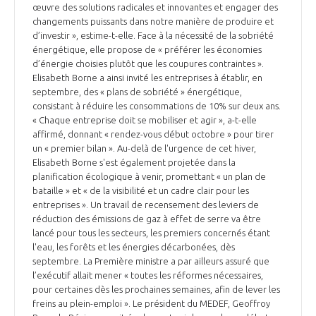
programmes ...
COMMISSIONS ET COMITÉS
œuvre des solutions radicales et innovantes et engager des
POURQUOI DEVENIR MEMBRE ?
L'OBSERVATOIRE
changements puissants dans notre manière de produire et
LE MÉDIATEUR DE LA FILIÈRE AÉRONAUTIQUE ET SPATIALE
d’investir », estime-t-elle. Face à la nécessité de la sobriété
DEMANDE D’ADHÉSION
énergétique, elle propose de « préférer les économies
MÉDIATION ET CHARTE D’ENGAGEMENT SUR LES RELATIONS ENTRE
d’énergie choisies plutôt que les coupures contraintes ».
CLIENTS ET FOURNISSEURS
Elisabeth Borne a ainsi invité les entreprises à établir, en
CHIFFRES CLÉS
septembre, des « plans de sobriété » énergétique,
consistant à réduire les consommations de 10% sur deux ans.
LA MÉDIATION AU-DELÀ DE LA FILIÈRE AÉRONAUTIQUE ET SPATIALE
« Chaque entreprise doit se mobiliser et agir », a-t-elle
LES ENJEUX
affirmé, donnant « rendez-vous début octobre » pour tirer
un « premier bilan ». Au-delà de l'urgence de cet hiver,
PRENDRE CONTACT AVEC LE MÉDIATEUR DE LA FILIÈRE
Elisabeth Borne s'est également projetée dans la
COMPÉTITIVITÉ
planification écologique à venir, promettant « un plan de
LES PUBLICATIONS
bataille » et « de la visibilité et un cadre clair pour les
entreprises ». Un travail de recensement des leviers de
EMPLOI & FORMATION
réduction des émissions de gaz à effet de serre va être
DOCUMENTS & BROCHURES
lancé pour tous les secteurs, les premiers concernés étant
l'eau, les forêts et les énergies décarbonées, dès
ENVIRONNEMENT
RAPPORTS D'ACTIVITÉS
septembre. La Première ministre a par ailleurs assuré que
l’exécutif allait mener « toutes les réformes nécessaires,
pour certaines dès les prochaines semaines, afin de lever les
INNOVATION
freins au plein-emploi ». Le président du MEDEF, Geoffroy