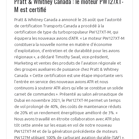
Pratt & Whitney Canada : le moteur PW127XT-
M est certifié
Pratt & Whitney Canada a annoncé le 26 août que l'autorité
de certification Transports Canada a procédé à la
certification de type du turbopropulseur PW127XT-M, qui
équipera les nouveaux avions d’ATR. « Le moteur PW127XT-M
constituera la nouvelle norme en matière d'économie
d'exploitation, d'entretien et de durabilité pour les avions
régionaux », a déclaré Timothy Swail, vice-président,
Marketing et ventes des produits de l'aviation régionale et
des groupes auxiliaires de puissance chez Pratt & Whitney
Canada. « Cette certification est une étape importante vers
l'entrée en service des nouveaux avions ATR et nous
continuons à soutenir ATR alors qu'elle se constitue un solide
carnet de commandes ». Présenté au salon aéronautique de
Dubaï en novembre 2021, le PW127XT-M permet un temps
de vol prolongé de 40%, des coûts de maintenance réduits
de 20% et un rendement énergétique amélioré de 3%. «
Nous avons travaillé en étroite collaboration avec ATR plus
tôt cette année sur les essais en vol de notre nouveau
PW127XT-M et de la génération précédente de moteurs
PW127M utilisant 100% de carburant aviation durable (SAF) »,