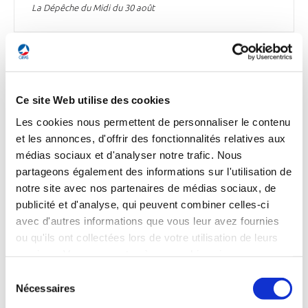
La Dépêche du Midi du 30 août
INDUSTRIE
Airbus Corporate Jet : focus sur le nouveau «
Ce site Web utilise des cookies
Creative Studio » à Toulouse, dédié à l’ACJ
Les cookies nous permettent de personnaliser le contenu
TwoTwenty
et les annonces, d'offrir des fonctionnalités relatives aux
Airbus Corporate Jet (ACJ) a inauguré au printemps dernier
médias sociaux et d'analyser notre trafic. Nous
à Toulouse un studio dédié à l’ACJ TwoTwenty, permettant
partageons également des informations sur l'utilisation de
aux clients de s’immerger dans leur futur avion. Dévoilé à
notre site avec nos partenaires de médias sociaux, de
l’occasion du salon de l’aviation d’affaires EBACE à Genève
publicité et d'analyse, qui peuvent combiner celles-ci
en mai 2022, ce studio a été installé à Blagnac, au sein du
avec d'autres informations que vous leur avez fournies
centre des maquettes qui présente à l’échelle 1 l’ensemble
de la gamme Airbus.
ou qu'ils ont collectées lors de votre utilisation de leurs
services. Vous consentez à nos cookies si vous
La Dépêche du Midi du 30 août
continuez à utiliser notre site Web.
Sélection
Nécessaires
du
consentement