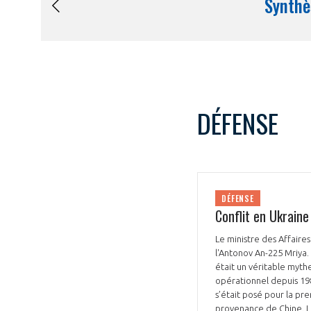
DÉFENSE
DÉFENSE
Conflit en Ukraine
Le ministre des Affaire
l'Antonov An-225 Mriya
était un véritable myth
opérationnel depuis 198
s’était posé pour la pr
provenance de Chine. L