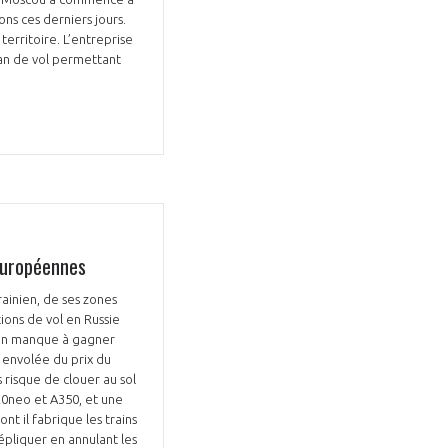
ons ces derniers jours.
territoire. L’entreprise
plan de vol permettant
européennes
ainien, de ses zones
tions de vol en Russie
 un manque à gagner
 envolée du prix du
 risque de clouer au sol
20neo et A350, et une
nt il fabrique les trains
épliquer en annulant les