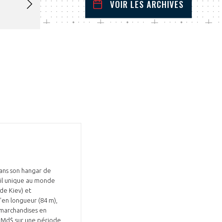
VOIR LES ARCHIVES
février
2022
 Précédent
Mois Suivant
L
M
M
J
V
S
D
1
2
3
4
5
6
7
8
9
10
11
12
13
14
15
16
17
18
19
20
21
22
23
24
25
26
27
28
dans son hangar de
eil unique au monde
de Kiev) et
'en longueur (84 m),
 marchandises en
3 Md$ sur une période