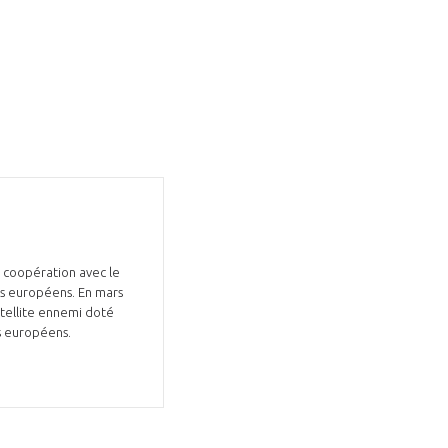
en coopération avec le
ys européens. En mars
tellite ennemi doté
ts européens.