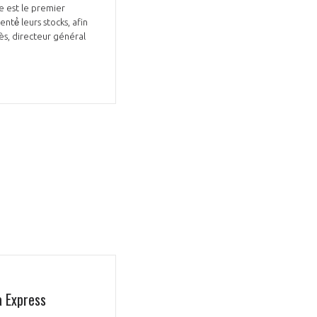
e est le premier
té́ leurs stocks, afin
iès, directeur général
a Express