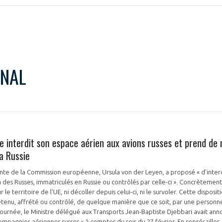
NON
OUI
ONAL
Découvrez les avantages d'adhérer au 
données sectorielles, p
DEMANDE D’ADH
 interdit son espace aérien aux avions russes et prend de 
a Russie
dente de la Commission européenne, Ursula von der Leyen, a proposé « d'inter
des Russes, immatriculés en Russie ou contrôlés par celle-ci ». Concrètement
r le territoire de l'UE, ni décoller depuis celui-ci, ni le survoler. Cette disposit
étenu, affrété ou contrôlé, de quelque manière que ce soit, par une person
la journée, le Ministre délégué aux Transports Jean-Baptiste Djebbari avait an
compagnies aériennes russes » à compter du soir du 27 février. En représaill