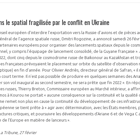
s le spatial fragilisée par le conflit en Ukraine
nseil européen d’interdire l’exportation vers la Russie d’avions et de pièces 
 général de l'agence spatiale russe, Dmitri Rogozine, a annoncé samedi 26 févr
artenaires européens pour organiser des lancements spatiaux depuis le co
PAS ENCORE ADH
nel, y compris l'équipage de lancement consolidé, de la Guyane française ».
022, dont cinq depuis le cosmodrome russe de Baïkonour au Kazakhstan et tro
VOUS ÊTES UN PROFESSIONN
s françaises prévoyaient le placement sur orbite du satellite d’observation 
ique) en fin d'année. Pour Olivier Andriès, directeur général de Safran, « il 
à court terme. Il n’est pas possible de produire en quelques semaines des Ari
nger et assurez la
Rejoignez une filière d’excellen
iser son vol inaugural au second semestre, ne sera prête que fin 2022 ». En ré
ces russes, Thierry Breton, Commissaire européen au Marché intérieur, a affi
 l’international
réseau au sein d’un écosystème
mos à Kourou ne portait « aucune conséquence sur la continuité et la qualité 
 ne remet non plus en cause la continuité du développement de ces infrastructu
DEMANDE D’ADHÉSION
péenne se tient prête à « agir avec détermination, avec les États membres, 
ructures critiques, et poursuivre les développements d’Ariane 6 et de Vega C a
 de l’Europe en matière de lanceurs ».
La Tribune, 27 février
Avez-vous un statut de droit français ?