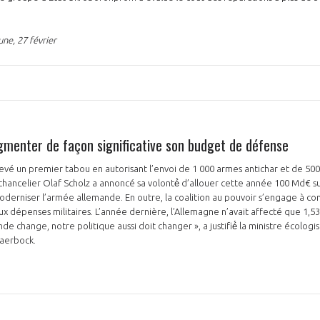
ne, 27 février
gmenter de façon significative son budget de défense
evé un premier tabou en autorisant l’envoi de 1 000 armes antichar et de 500 m
 chancelier Olaf Scholz a annoncé sa volonté́ d’allouer cette année 100 Md€ 
moderniser l’armée allemande. En outre, la coalition au pouvoir s’engage à c
ux dépenses militaires. L’année dernière, l’Allemagne n’avait affecté que 1,5
 change, notre politique aussi doit changer », a justifié́ la ministre écologis
Baerbock.