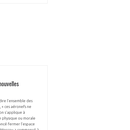
GIFAS. Rencontres, salons,
rogrammes ...
ÉSION
nouvelles
dire l'ensemble des
, « ces aéronefs ne
ion s'applique à
ne physique ou morale
noncé fermer l’espace
es, Moscou a commencé à