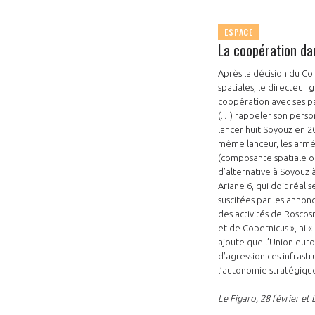
ESPACE
La coopération dan
Après la décision du Co
spatiales, le directeur
coopération avec ses p
VOUS ÊTES
(…) rappeler son person
lancer huit Soyouz en 2
ADHÉRENTS
même lanceur, les armée
(composante spatiale opt
d’alternative à Soyouz 
Développez votre activité à l’étra
Ariane 6, qui doit réal
suscitées par les annon
pérennité de votre entreprise à
des activités de Roscos
et de Copernicus », ni «
ajoute que l’Union euro
d’agression ces infrast
l’autonomie stratégique
Le Figaro, 28 février et 