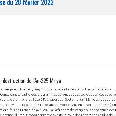
Synthèse du 28 février 2022
Mois
 : destruction de l’An-225 Mriya
s étrangères ukrainien, Dmytro Kuleba, a confirmé sur Twitter la destruction 
. Conçu dans le cadre des programmes aéronautiques soviétiques, cet appar
e dans le ciel mondial. Basé à l'aéroport de Gostomel (à 18 km des faubourgs 
8, cet avion-cargo, le plus imposant au monde tant en envergure (88,4 m) qu
emière fois en France en avril 2020 à l'aéroport de Vatry pour débarquer des
e groupe d'Etat Ukroboronprom a évalué le coût des réparations à plus de 