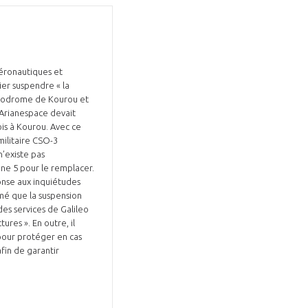
aéronautiques et
ier suspendre « la
Fermer
smodrome de Kourou et
la
ÉRENT ?
 Arianespace devait
modale
Fermer
is à Kourou. Avec ce
membre
la
EL DE LA FILIÈRE ?
militaire CSO-3
modale
n’existe pas
membre
ane 5 pour le remplacer.
ce et développez votre
Apportez votre savoir-faire à la
ponse aux inquiétudes
rmé que la suspension
 intégré et cohérent
défense de vos
des services de Galileo
res ». En outre, il
pour protéger en cas
fin de garantir