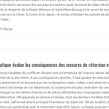
on territoire aux avions liés aux pays européens ayant annoncé de telles décisi
ndu la desserte de la Russie (Moscou et Saint-Pétersbourg) et le survol de son 
 vols vers la Chine, la Corée et le Japon « le temps d’étudier les options de 
 russe ».
27 février
utique évalue les conséquences des mesures de rétorsion 
ces tangibles du conflit en Ukraine sont la fermeture de l’espace aérien ukr
ntiel de la mer Noire. A ces conséquences directes, il faut ajouter les interdic
ropéennes et en Europe pour les compagnies russes. Celles-ci entraîneront
gement des temps de vol. Néanmoins, la conséquence la plus redoutée est une
l’embargo sur les ventes d’avions et de pièces détachées aux compagnies russes
us dénombre 340 appareils en service en Russie, dont ses derniers modèles A3
on côté, Safran est ainsi le principal fournisseur du SuperJet 100 de Soukhoï, do
oteurs en partenariat avec le motoriste russe NPO Saturn. La Russie pourrait r