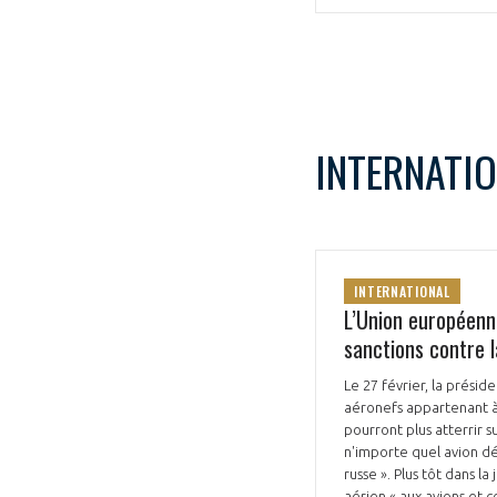
CONNEXION
INTERNATI
INTERNATIONAL
L’Union européenne
sanctions contre l
Le 27 février, la prési
aéronefs appartenant à 
pourront plus atterrir su
n'importe quel avion d
russe ». Plus tôt dans 
aérien « aux avions et 