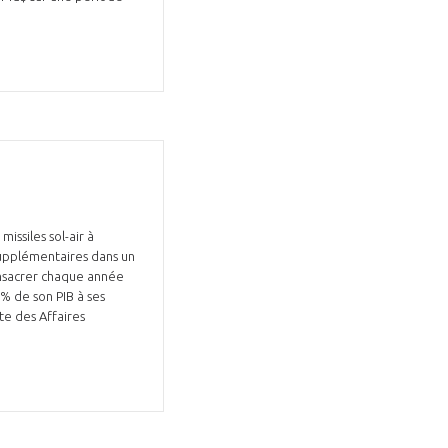
issiles sol-air à
supplémentaires dans un
onsacrer chaque année
3% de son PIB à ses
te des Affaires