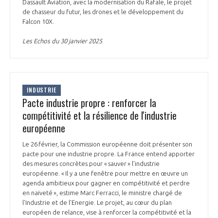
programmes ...
Dassault Aviation, avec la modernisation du Rafale, le projet
COMMISSIONS ET COMITÉS
POURQUOI DEVENIR MEMBRE ?
de chasseur du futur, les drones et le développement du
L'OBSERVATOIRE
LE MÉDIATEUR DE LA FILIÈRE AÉRONAUTIQUE ET SPATIALE
Falcon 10X.
DEMANDE D’ADHÉSION
Les Echos du 30 janvier 2025
MÉDIATION ET CHARTE D’ENGAGEMENT SUR LES RELATIONS ENTRE
CLIENTS ET FOURNISSEURS
CHIFFRES CLÉS
LA MÉDIATION AU-DELÀ DE LA FILIÈRE AÉRONAUTIQUE ET SPATIALE
INDUSTRIE
LES ENJEUX
Pacte industrie propre : renforcer la
PRENDRE CONTACT AVEC LE MÉDIATEUR DE LA FILIÈRE
compétitivité et la résilience de l'industrie
COMPÉTITIVITÉ
LES PUBLICATIONS
européenne
Le 26 février, la Commission européenne doit présenter son
EMPLOI & FORMATION
DOCUMENTS & BROCHURES
pacte pour une industrie propre. La France entend apporter
des mesures concrètes pour « sauver » l'industrie
européenne. « Il y a une fenêtre pour mettre en œuvre un
ENVIRONNEMENT
RAPPORTS D'ACTIVITÉS
agenda ambitieux pour gagner en compétitivité et perdre
en naïveté », estime Marc Ferracci, le ministre chargé de
INNOVATION
l'Industrie et de l'Energie. Le projet, au cœur du plan
européen de relance, vise à renforcer la compétitivité et la