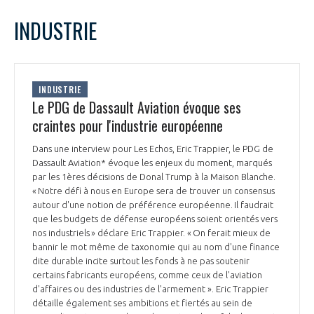
LE GIFAS
NON
OUI
janvier
2025
Mois Précédent
Mois 
t
INDUSTRIE
Rejoignez une filière d’excellence et développez
L
M
M
J
V
S
D
 à
votre réseau au sein d’un écosystème intégré et
1
2
3
4
5
PRÉSENTATION
cohérent
6
7
8
9
10
11
12
INDUSTRIE
13
14
15
16
17
18
19
Le PDG de Dassault Aviation évoque ses
NOTRE VISION
ORGANISATION
20
21
22
23
24
25
26
craintes pour l'industrie européenne
27
28
29
30
31
NOS MISSIONS
Dans une interview pour Les Echos, Eric Trappier, le PDG de
LE CONSEIL DU GIFAS
FONCTIONNEMENT
Dassault Aviation* évoque les enjeux du moment, marqués
par les 1ères décisions de Donal Trump à la Maison Blanche.
NOTRE HISTOIRE
« Notre défi à nous en Europe sera de trouver un consensus
L’ÉQUIPE DU GIFAS
GEADS
autour d'une notion de préférence européenne. Il faudrait
ACCOMPAGNEMENT DE NOS ADHÉRENTS
que les budgets de défense européens soient orientés vers
nos industriels » déclare Eric Trappier. « On ferait mieux de
NOS RÉSEAUX À L'INTERNATIONAL
COMITÉ AERO PME
bannir le mot même de taxonomie qui au nom d'une finance
LES PROGRAMMES DU GIFAS
LA MÉDIATION
dite durable incite surtout les fonds à ne pas soutenir
certains fabricants européens, comme ceux de l'aviation
Découvrez les avantages d'adhérer au GIFAS.
STARTAIR
UN ÉCOSYSTÈME INTÉGRÉ ET COHÉRENT
d'affaires ou des industries de l'armement ». Eric Trappier
LA MÉDIATION DANS LA FILIÈRE AÉRONAUTIQUE ET SPATIALE
Rencontres, salons, données sectorielles,
LE SALON DU BOURGET
détaille également ses ambitions et fiertés au sein de