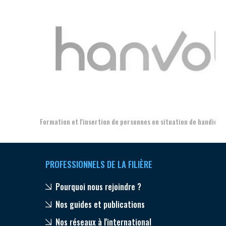
Aer
Formation et l'insertion de personnes en situation de handicap
PROFESSIONNELS DE LA FILIÈRE
Pourquoi nous rejoindre ?
Nos guides et publications
Nos réseaux à l'international