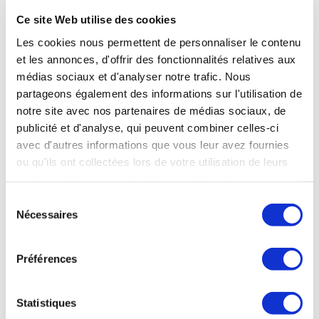
civiles pour concevoir des chaînes de production plus
Ce site Web utilise des cookies
massives », déclare-t-il.
Les cookies nous permettent de personnaliser le contenu
Les Echos du 31 janvier 2025
et les annonces, d'offrir des fonctionnalités relatives aux
médias sociaux et d'analyser notre trafic. Nous
partageons également des informations sur l'utilisation de
notre site avec nos partenaires de médias sociaux, de
publicité et d'analyse, qui peuvent combiner celles-ci
EMPLOI
avec d'autres informations que vous leur avez fournies
ou qu'ils ont collectées lors de votre utilisation de leurs
services. Vous consentez à nos cookies si vous
continuez à utiliser notre site Web.
Sélection
EMPLOI
Nécessaires
du
Air France Industries recrute 450 personnes
consentement
Fort de 7 600 experts, Air France Industries* entretient plus
Préférences
de 200 avions de la flotte Air France, ainsi que ceux confiés
par des compagnies aériennes clientes. Ses équipes
spécialisées effectuent des activités de maintenance
Statistiques
préventive, curative et prédictive, afin de garantir la
navigabilité de la flotte. Le groupe va renforcer ses effectifs