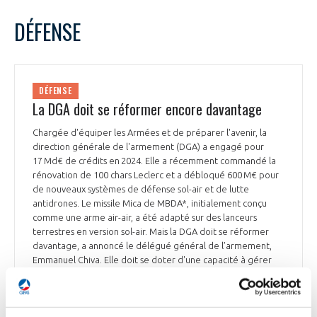
DÉFENSE
DÉFENSE
La DGA doit se réformer encore davantage
Chargée d'équiper les Armées et de préparer l'avenir, la
direction générale de l'armement (DGA) a engagé pour
17 Md€ de crédits en 2024. Elle a récemment commandé la
rénovation de 100 chars Leclerc et a débloqué 600 M€ pour
de nouveaux systèmes de défense sol-air et de lutte
antidrones. Le missile Mica de MBDA*, initialement conçu
comme une arme air-air, a été adapté sur des lanceurs
terrestres en version sol-air. Mais la DGA doit se réformer
davantage, a annoncé le délégué général de l’armement,
Emmanuel Chiva. Elle doit se doter d'une capacité à gérer
des programmes d'urgence. « Il faut simplifier nos
procédures d'achat, les décentraliser, et surtout introduire
un critère nouveau : la capacité à produire vite et en masse,
ce qui va nous pousser à faire alliance avec des industries