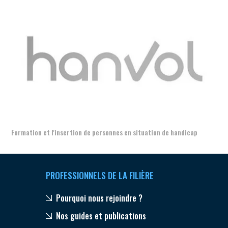
Aer
Formation et l'insertion de personnes en situation de handicap
PROFESSIONNELS DE LA FILIÈRE
Pourquoi nous rejoindre ?
Nos guides et publications