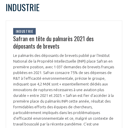
LE GIFAS
NON
OUI
INDUSTRIE
t
Rejoignez une filière d’excellence et développez
L
M
M
J
V
S
D
 à
votre réseau au sein d’un écosystème intégré et
1
2
3
4
5
PRÉSENTATION
cohérent
6
7
8
9
10
11
12
INDUSTRIE
13
14
15
16
17
18
19
Safran en tête du palmarès 2021 des
20
21
22
23
24
25
26
déposants de brevets
NOTRE VISION
ORGANISATION
27
28
29
30
Le palmarès des déposants de brevets publié par l'Institut
NOS MISSIONS
National de la Propriété Intellectuelle (INPI) place Safran en
LE CONSEIL DU GIFAS
FONCTIONNEMENT
première position, avec 1 037 demandes de brevets français
publiées en 2021. Safran consacre 75% de ses dépenses de
NOTRE HISTOIRE
R&T à l’efficacité environnementale, précise le groupe,
L’ÉQUIPE DU GIFAS
GEADS
indiquant que 4,2 Md€ sont « essentiellement dédiés aux
ACCOMPAGNEMENT DE NOS ADHÉRENTS
innovations de ruptures nécessaires à une aviation plus
NOS RÉSEAUX À L'INTERNATIONAL
durable » entre 2021 et 2025. « Safran est fier d’accéder à la
COMITÉ AERO PME
première place du palmarès INPI cette année, résultat des
LES PROGRAMMES DU GIFAS
LA MÉDIATION
formidables efforts des équipes de chercheurs,
particulièrement impliqués dans les problématiques
Découvrez les avantages d'adhérer au GIFAS.
STARTAIR
UN ÉCOSYSTÈME INTÉGRÉ ET COHÉRENT
d’efficacité environnementale et ce, malgré un contexte de
LA MÉDIATION DANS LA FILIÈRE AÉRONAUTIQUE ET SPATIALE
Rencontres, salons, données sectorielles,
LE SALON DU BOURGET
travail bousculé par la récente pandémie. C’est une