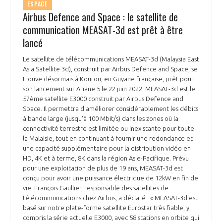
ESPACE
Airbus Defence and Space : le satellite de
communication MEASAT-3d est prêt à être
lancé
Le satellite de télécommunications MEASAT-3d (Malaysia East
Asia Satellite 3d), construit par Airbus Defence and Space, se
trouve désormais à Kourou, en Guyane française, prêt pour
son lancement sur Ariane 5 le 22 juin 2022. MEASAT-3d est le
57ème satellite E3000 construit par Airbus Defence and
Space. Il permettra d'améliorer considérablement les débits
à bande large (jusqu'à 100 Mbit/s) dans les zones où la
connectivité terrestre est limitée ou inexistante pour toute
la Malaisie, tout en continuant à fournir une redondance et
une capacité supplémentaire pour la distribution vidéo en
HD, 4K et à terme, 8K dans la région Asie-Pacifique. Prévu
pour une exploitation de plus de 19 ans, MEASAT-3d est
conçu pour avoir une puissance électrique de 12kW en fin de
vie. François Gaullier, responsable des satellites de
télécommunications chez Airbus, a déclaré : « MEASAT-3d est
basé sur notre plate-forme satellite Eurostar très fiable, y
compris la série actuelle E3000, avec 58 stations en orbite qui