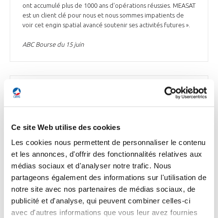
ont accumulé plus de 1000 ans d'opérations réussies. MEASAT
est un client clé pour nous et nous sommes impatients de
voir cet engin spatial avancé soutenir ses activités futures ».
ABC Bourse du 15 juin
ESPACE
Thales Alenia Space reçoit la visite du
Commissaire européen Thierry Breton et du
Ce site Web utilise des cookies
Secrétaire d'Etat fédéral belge Thomas
Dermine sur son site de Charleroi
Les cookies nous permettent de personnaliser le contenu
et les annonces, d'offrir des fonctionnalités relatives aux
Thales Alenia Space (TAS) a reçu la visite, mardi 14 juin, sur
médias sociaux et d'analyser notre trafic. Nous
son site de Charleroi, en Belgique, de Thierry Breton,
partageons également des informations sur l'utilisation de
Commissaire européen au marché intérieur, et de Thomas
notre site avec nos partenaires de médias sociaux, de
Dermine, Secrétaire d'État fédéral belge pour la Relance et
les Investissements stratégiques. Ils ont été accueillis par
publicité et d'analyse, qui peuvent combiner celles-ci
Hervé Derrey, PDG de TAS, Ina Maller, Présidente-Directrice
avec d'autres informations que vous leur avez fournies