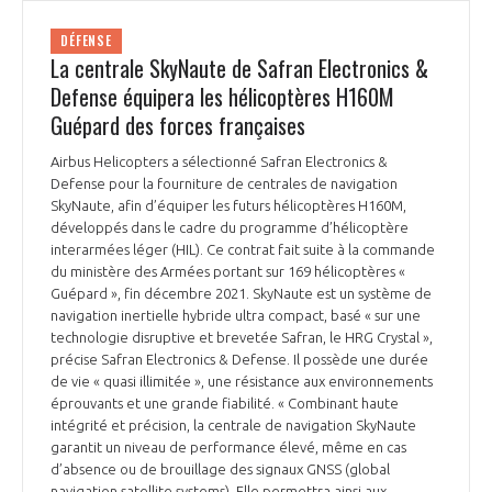
DÉFENSE
La centrale SkyNaute de Safran Electronics &
Defense équipera les hélicoptères H160M
Guépard des forces françaises
Airbus Helicopters a sélectionné Safran Electronics &
Defense pour la fourniture de centrales de navigation
SkyNaute, afin d’équiper les futurs hélicoptères H160M,
développés dans le cadre du programme d’hélicoptère
interarmées léger (HIL). Ce contrat fait suite à la commande
du ministère des Armées portant sur 169 hélicoptères «
Guépard », fin décembre 2021. SkyNaute est un système de
navigation inertielle hybride ultra compact, basé « sur une
technologie disruptive et brevetée Safran, le HRG Crystal »,
précise Safran Electronics & Defense. Il possède une durée
de vie « quasi illimitée », une résistance aux environnements
éprouvants et une grande fiabilité. « Combinant haute
intégrité et précision, la centrale de navigation SkyNaute
garantit un niveau de performance élevé, même en cas
d’absence ou de brouillage des signaux GNSS (global
navigation satellite systems). Elle permettra ainsi aux