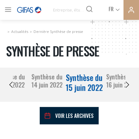
Ferme
Ferme
FR
VOUS ÊTES ADHÉRENTS
la
la
modal
modal
memb
memb
Actualités
Dernière Synthèse de presse
ACTUALITÉS
SYNTHÈSE DE PRESSE
À LA UNE
Synthèse du
nthèse du
Synthèse du
Synthèse du
DEMANDE D’ADHÉSION
13 juin 2022
14 juin 2022
16 juin 2022
SYNTHÈSE DE PRESSE
15 juin 2022
CONNEXION
AGENDA
Avez-vous un statut de droit français ?
VOIR LES ARCHIVES
PAS ENCORE ADHÉRENT ?
COMMUNIQUÉS DE PRESSE
VOUS ÊTES UN PROFESSIONNEL DE LA FILIÈRE ?
juin
2022
Mois Précédent
Mois 