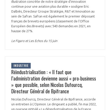
programmes ...
illustration concrète de notre stratégie d’innovation
COMMISSIONS ET COMITÉS
POURQUOI DEVENIR MEMBRE ?
L'OBSERVATOIRE
continue pour une aviation plus durable » souligne Eric
LE MÉDIATEUR DE LA FILIÈRE AÉRONAUTIQUE ET SPATIALE
Dalbiès, Directeur Groupe Stratégie, R&T et Innovation au
DEMANDE D’ADHÉSION
sein de Safran. Safran est également le premier déposant
français de brevets européens (classement de l’Office
MÉDIATION ET CHARTE D’ENGAGEMENT SUR LES RELATIONS ENTRE
Européen des Brevets) avec 540 demandes en 2021, en
CLIENTS ET FOURNISSEURS
CHIFFRES CLÉS
hausse de 27%.
LA MÉDIATION AU-DELÀ DE LA FILIÈRE AÉRONAUTIQUE ET SPATIALE
Le Figaro et Les Echos du 15 juin
LES ENJEUX
PRENDRE CONTACT AVEC LE MÉDIATEUR DE LA FILIÈRE
COMPÉTITIVITÉ
LES PUBLICATIONS
INDUSTRIE
Réindustrialisation : « Il faut que
EMPLOI & FORMATION
l’administration devienne aussi « pro-business
DOCUMENTS & BROCHURES
» que possible, selon Nicolas Dufourcq,
ENVIRONNEMENT
Directeur Général de Bpifrance
RAPPORTS D'ACTIVITÉS
Nicolas Dufourcq, Directeur Général de Bpifrance, accorde
INNOVATION
un entretien à L’Opinion. Le dirigeant a publié, fin mai 2022,
un ouvrage intitulé « La désindustrialisation de la France