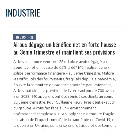
LE GIFAS
NON
OUI
octobre
2022
Mois Précédent
Mois 
t
INDUSTRIE
Rejoignez une filière d’excellence et développez
L
M
M
J
V
S
D
 à
votre réseau au sein d’un écosystème intégré et
1
2
PRÉSENTATION
cohérent
3
4
5
6
7
8
9
INDUSTRIE
10
11
12
13
14
15
16
Airbus dégage un bénéfice net en forte hausse
NOTRE VISION
ORGANISATION
17
18
19
20
21
22
23
au 3ème trimestre et maintient ses prévisions
24
25
26
27
28
29
30
NOS MISSIONS
Airbus a annoncé vendredi 28 octobre avoir dégagé un
31
LE CONSEIL DU GIFAS
FONCTIONNEMENT
bénéfice net en hausse de 65%, à 667 M€, réalisant une «
solide performance financière » au 3ème trimestre. Malgré
NOTRE HISTOIRE
les difficultés des fournisseurs, fragilisés depuis la pandémie,
L’ÉQUIPE DU GIFAS
GEADS
à suivre la remontée en cadence amorcée par l'avionneur,
ACCOMPAGNEMENT DE NOS ADHÉRENTS
Airbus maintient sa prévision de livrer « autour de 700 avions
» en 2022. 140 appareils ont été remis à ses clients au cours
NOS RÉSEAUX À L'INTERNATIONAL
COMITÉ AERO PME
du 3ème trimestre. Pour Guillaume Faury, Président exécutif
LES PROGRAMMES DU GIFAS
LA MÉDIATION
du groupe, Airbus fait face à un « environnement
opérationnel complexe ». « La supply chain demeure fragile
Découvrez les avantages d'adhérer au GIFAS.
STARTAIR
UN ÉCOSYSTÈME INTÉGRÉ ET COHÉRENT
en raison de l'impact cumulé de la pandémie de Covid-19, de
LA MÉDIATION DANS LA FILIÈRE AÉRONAUTIQUE ET SPATIALE
Rencontres, salons, données sectorielles,
LE SALON DU BOURGET
la guerre en Ukraine, de la crise énergétique et des tensions