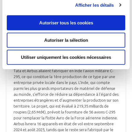
Afficher les détails
Ensemble de la presse du 28 octobre
Autoriser tous les cookies
Autoriser la sélection
DÉFENSE
Tata et Airbus fabriqueront ensemble l'avion
militaire C-295 en Inde
Utiliser uniquement les cookies nécessaires
Le gouvernement indien a annoncé jeudi 27 octobre que
Tata et Airbus allaient fabriquer en Inde l'avion militaire C-
295, ce qui constitue la 1ère production de ce type par une
entreprise privée locale dans le pays. L'Inde, qui compte
parmi les plus grands importateurs de matériel de défense
au monde, s'efforce de réduire sa dépendance à l'égard des
entreprises étrangères et d'augmenter la production sur son
territoire. Le projet, qui est évalué à 219,35 milliards de
roupies (2,65 Md€), prévoit la fourniture de 56 avions C-295
pour remplacer la flotte Avro de la Force aérienne indienne.
Airbus livrera 16 appareils en état de vol entre septembre
2024 et août 2025, tandis que le reste sera fabriqué par le