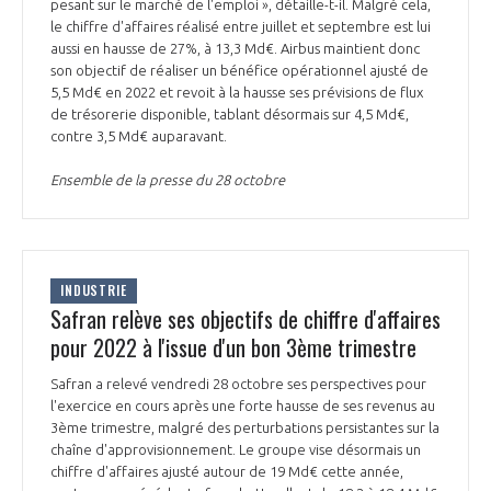
programmes ...
pesant sur le marché de l'emploi », détaille-t-il. Malgré cela,
COMMISSIONS ET COMITÉS
POURQUOI DEVENIR MEMBRE ?
le chiffre d'affaires réalisé entre juillet et septembre est lui
L'OBSERVATOIRE
LE MÉDIATEUR DE LA FILIÈRE AÉRONAUTIQUE ET SPATIALE
aussi en hausse de 27%, à 13,3 Md€. Airbus maintient donc
DEMANDE D’ADHÉSION
son objectif de réaliser un bénéfice opérationnel ajusté de
5,5 Md€ en 2022 et revoit à la hausse ses prévisions de flux
MÉDIATION ET CHARTE D’ENGAGEMENT SUR LES RELATIONS ENTRE
de trésorerie disponible, tablant désormais sur 4,5 Md€,
CLIENTS ET FOURNISSEURS
CHIFFRES CLÉS
contre 3,5 Md€ auparavant.
LA MÉDIATION AU-DELÀ DE LA FILIÈRE AÉRONAUTIQUE ET SPATIALE
Ensemble de la presse du 28 octobre
LES ENJEUX
PRENDRE CONTACT AVEC LE MÉDIATEUR DE LA FILIÈRE
COMPÉTITIVITÉ
LES PUBLICATIONS
INDUSTRIE
Safran relève ses objectifs de chiffre d'affaires
EMPLOI & FORMATION
pour 2022 à l'issue d'un bon 3ème trimestre
DOCUMENTS & BROCHURES
Safran a relevé vendredi 28 octobre ses perspectives pour
ENVIRONNEMENT
RAPPORTS D'ACTIVITÉS
l'exercice en cours après une forte hausse de ses revenus au
3ème trimestre, malgré des perturbations persistantes sur la
chaîne d'approvisionnement. Le groupe vise désormais un
INNOVATION
chiffre d'affaires ajusté autour de 19 Md€ cette année,