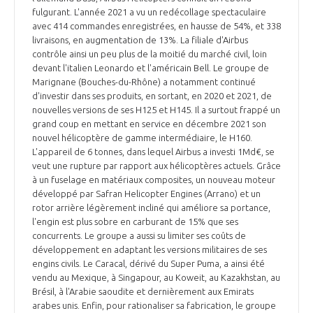
fulgurant. L'année 2021 a vu un redécollage spectaculaire
avec 414 commandes enregistrées, en hausse de 54%, et 338
livraisons, en augmentation de 13%. La filiale d'Airbus
contrôle ainsi un peu plus de la moitié du marché civil, loin
devant l'italien Leonardo et l'américain Bell. Le groupe de
Marignane (Bouches-du-Rhône) a notamment continué
d'investir dans ses produits, en sortant, en 2020 et 2021, de
nouvelles versions de ses H125 et H145. Il a surtout frappé un
grand coup en mettant en service en décembre 2021 son
nouvel hélicoptère de gamme intermédiaire, le H160.
L'appareil de 6 tonnes, dans lequel Airbus a investi 1Md€, se
veut une rupture par rapport aux hélicoptères actuels. Grâce
à un fuselage en matériaux composites, un nouveau moteur
développé par Safran Helicopter Engines (Arrano) et un
rotor arrière légèrement incliné qui améliore sa portance,
l'engin est plus sobre en carburant de 15% que ses
concurrents. Le groupe a aussi su limiter ses coûts de
développement en adaptant les versions militaires de ses
engins civils. Le Caracal, dérivé du Super Puma, a ainsi été
vendu au Mexique, à Singapour, au Koweit, au Kazakhstan, au
Brésil, à l'Arabie saoudite et dernièrement aux Emirats
arabes unis. Enfin, pour rationaliser sa fabrication, le groupe