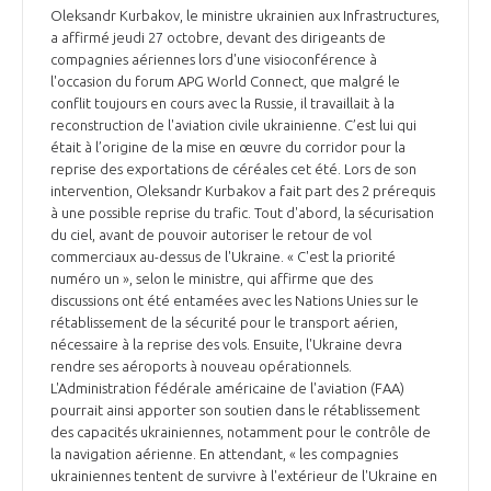
Oleksandr Kurbakov, le ministre ukrainien aux Infrastructures,
a affirmé jeudi 27 octobre, devant des dirigeants de
compagnies aériennes lors d'une visioconférence à
l'occasion du forum APG World Connect, que malgré le
conflit toujours en cours avec la Russie, il travaillait à la
reconstruction de l'aviation civile ukrainienne. C’est lui qui
était à l’origine de la mise en œuvre du corridor pour la
reprise des exportations de céréales cet été. Lors de son
intervention, Oleksandr Kurbakov a fait part des 2 prérequis
à une possible reprise du trafic. Tout d'abord, la sécurisation
du ciel, avant de pouvoir autoriser le retour de vol
commerciaux au-dessus de l'Ukraine. « C'est la priorité
numéro un », selon le ministre, qui affirme que des
discussions ont été entamées avec les Nations Unies sur le
rétablissement de la sécurité pour le transport aérien,
nécessaire à la reprise des vols. Ensuite, l'Ukraine devra
rendre ses aéroports à nouveau opérationnels.
L'Administration fédérale américaine de l'aviation (FAA)
pourrait ainsi apporter son soutien dans le rétablissement
des capacités ukrainiennes, notamment pour le contrôle de
la navigation aérienne. En attendant, « les compagnies
ukrainiennes tentent de survivre à l'extérieur de l'Ukraine en