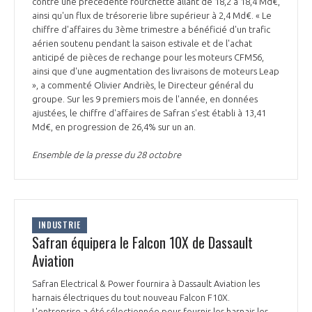
contre une précédente fourchette allant de 18,2 à 18,4 Md€,
INTERNATIONALISATION
ainsi qu'un flux de trésorerie libre supérieur à 2,4 Md€. « Le
chiffre d'affaires du 3ème trimestre a bénéficié d'un trafic
aérien soutenu pendant la saison estivale et de l'achat
anticipé de pièces de rechange pour les moteurs CFM56,
ainsi que d'une augmentation des livraisons de moteurs Leap
», a commenté Olivier Andriès, le Directeur général du
groupe. Sur les 9 premiers mois de l'année, en données
ajustées, le chiffre d'affaires de Safran s'est établi à 13,41
Md€, en progression de 26,4% sur un an.
Ensemble de la presse du 28 octobre
INDUSTRIE
Safran équipera le Falcon 10X de Dassault
Aviation
Safran Electrical & Power fournira à Dassault Aviation les
harnais électriques du tout nouveau Falcon F10X.
L'entreprise a été sélectionnée pour fournir les harnais les