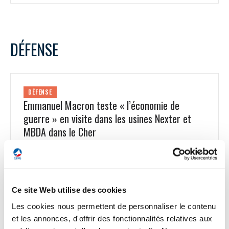
DÉFENSE
DÉFENSE
Emmanuel Macron teste « l’économie de
guerre » en visite dans les usines Nexter et
MBDA dans le Cher
Emmanuel Macron était en visite jeudi 27 octobre dans le
Cher, il a pu visiter l’usine Nexter, où est notamment construit
le canon Caesar. Dans un centre d'essai de la Direction
générale de l'armement (DGA), il a également inauguré le
Ce site Web utilise des cookies
pas de tir rénové de ce fleuron de l'artillerie française, avant
de visiter, à l'écart des médias, l'usine MBDA de Subdray qui
Les cookies nous permettent de personnaliser le contenu
est chargée de l'ingénierie et des tests des moyens de
et les annonces, d'offrir des fonctionnalités relatives aux
propulsion des missiles. Le Caesar a prouvé son efficacité sur