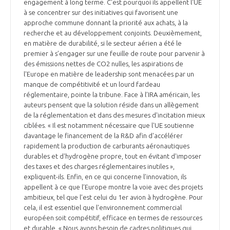
programmes ...
engagement à long terme. C'est pourquoi ils appellent l'UE
COMMISSIONS ET COMITÉS
POURQUOI DEVENIR MEMBRE ?
à se concentrer sur des initiatives qui favorisent une
L'OBSERVATOIRE
LE MÉDIATEUR DE LA FILIÈRE AÉRONAUTIQUE ET SPATIALE
approche commune donnant la priorité aux achats, à la
DEMANDE D’ADHÉSION
recherche et au développement conjoints. Deuxièmement,
en matière de durabilité, si le secteur aérien a été le
MÉDIATION ET CHARTE D’ENGAGEMENT SUR LES RELATIONS ENTRE
premier à s’engager sur une feuille de route pour parvenir à
CLIENTS ET FOURNISSEURS
CHIFFRES CLÉS
des émissions nettes de CO2 nulles, les aspirations de
l'Europe en matière de leadership sont menacées par un
LA MÉDIATION AU-DELÀ DE LA FILIÈRE AÉRONAUTIQUE ET SPATIALE
manque de compétitivité et un lourd fardeau
réglementaire, pointe la tribune. Face à l’IRA américain, les
LES ENJEUX
auteurs pensent que la solution réside dans un allègement
PRENDRE CONTACT AVEC LE MÉDIATEUR DE LA FILIÈRE
de la réglementation et dans des mesures d'incitation mieux
ciblées. « Il est notamment nécessaire que l'UE soutienne
COMPÉTITIVITÉ
LES PUBLICATIONS
davantage le financement de la R&D afin d'accélérer
rapidement la production de carburants aéronautiques
EMPLOI & FORMATION
durables et d'hydrogène propre, tout en évitant d'imposer
DOCUMENTS & BROCHURES
des taxes et des charges réglementaires inutiles »,
expliquent-ils. Enfin, en ce qui concerne l’innovation, ils
ENVIRONNEMENT
appellent à ce que l’Europe montre la voie avec des projets
RAPPORTS D'ACTIVITÉS
ambitieux, tel que l’est celui du 1er avion à hydrogène. Pour
cela, il est essentiel que l'environnement commercial
INNOVATION
européen soit compétitif, efficace en termes de ressources
et durable. « Nous avons besoin de cadres politiques qui