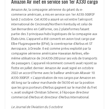
Amazon Air met en service son 1er A330 cargo
Amazon Air, la compagnie aérienne du géant du e-
commerce américain, a mis en service son 1er A330-300P2F
lundi 2 octobre. Cet A330 a assuré un vol entre l'aéroport
international de Cincinnati/Northern Kentucky et celui de
San Bernardino en Californie, ces 2 plateformes faisant
partie des 3 principaux hubs logistiques de la compagnie aux
États-Unis. L'appareil a été converti en avion tout cargo par
Elbe Flugzeugwerke (EFW), la coentreprise d'Airbus et ST
Aerospace, à Dresde. Il est comme prévu exploité par la
compagnie aérienne américaine Hawaiian Airlines, elle-
même utilisatrice de 24 A330-200 pour ses vols de transports
de passagers. L'appareil récemment converti avait rejoint sa
flotte en juillet dernier. Amazon Air avait signé en octobre
2022 un accord ferme avec le bailleur américain Altavair 10
A330-300P2F. « L’approbation de nos cargos par Amazon en
dit long sur la valeur marchande de l’A330 et sur la position
que les gros porteurs d’Airbus gagnent sur le marché du fret
», avait souligné Christian Scherer, à l’époque directeur
commercial d’Airbus et directeur d’Airbus International.
Le Journal de l’Aviation du 5 octobre