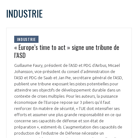
LE GIFAS
NON
OUI
octobre
2023
Mois Précédent
Mois 
t
INDUSTRIE
Rejoignez une filière d’excellence et développez
L
M
M
J
V
S
D
 à
votre réseau au sein d’un écosystème intégré et
1
PRÉSENTATION
cohérent
2
3
4
5
6
7
8
INDUSTRIE
9
10
11
12
13
14
15
« Europe’s time to act » signe une tribune de
NOTRE VISION
ORGANISATION
16
17
18
19
20
21
22
l’ASD
23
24
25
26
27
28
29
NOS MISSIONS
Guillaume Faury, président de l’ASD et PDG d'Airbus, Micael
30
31
LE CONSEIL DU GIFAS
FONCTIONNEMENT
Johansson, vice-président du conseil d'administration de
l'ASD et PDG de Saab et Jan Pie, secrétaire général de l'ASD,
NOTRE HISTOIRE
publient une tribune exposant les pistes potentielles pour
L’ÉQUIPE DU GIFAS
GEADS
atteindre ses objectifs de développement durable dans un
ACCOMPAGNEMENT DE NOS ADHÉRENTS
contexte de crises multiples. Pour les auteurs, la puissance
économique de l’Europe repose sur 3 piliers qu’il faut
NOS RÉSEAUX À L'INTERNATIONAL
COMITÉ AERO PME
renforcer. En matière de sécurité, « l’UE doit intensifier ses
LES PROGRAMMES DU GIFAS
LA MÉDIATION
efforts et assumer une plus grande responsabilité en ce qui
concerne ses capacités de défense et son état de
Découvrez les avantages d'adhérer au GIFAS.
STARTAIR
UN ÉCOSYSTÈME INTÉGRÉ ET COHÉRENT
préparation », estiment-ils. L'augmentation des capacités de
LA MÉDIATION DANS LA FILIÈRE AÉRONAUTIQUE ET SPATIALE
Rencontres, salons, données sectorielles,
LE SALON DU BOURGET
production de l’industrie de Défense nécessite un