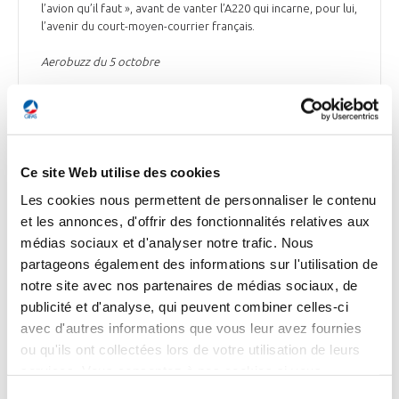
l’avion qu’il faut », avant de vanter l’A220 qui incarne, pour lui,
l’avenir du court-moyen-courrier français.
Aerobuzz du 5 octobre
INNOVATION
Ce site Web utilise des cookies
Les cookies nous permettent de personnaliser le contenu
et les annonces, d'offrir des fonctionnalités relatives aux
médias sociaux et d'analyser notre trafic. Nous
INNOVATION
partageons également des informations sur l'utilisation de
Le Salon UAV Show se tiendra à Bordeaux du
notre site avec nos partenaires de médias sociaux, de
10 au 12 octobre
publicité et d'analyse, qui peuvent combiner celles-ci
Le Salon UAV Show2023, le salon européen du drone
avec d'autres informations que vous leur avez fournies
professionnel, se déroulera à Bordeaux du 10 au 12 octobre
ou qu'ils ont collectées lors de votre utilisation de leurs
au palais des congrès et sur l’aéroport de Bordeaux-
services. Vous consentez à nos cookies si vous
Mérignac. Ce salon met en avant l'innovation, la diversité et
continuez à utiliser notre site Web.
les possibilités que les drones offrent, alors que l'industrie
Sélection