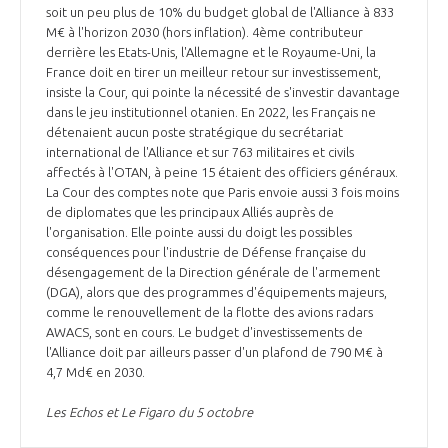
soit un peu plus de 10% du budget global de l'Alliance à 833
M€ à l'horizon 2030 (hors inflation). 4ème contributeur
derrière les Etats-Unis, l'Allemagne et le Royaume-Uni, la
France doit en tirer un meilleur retour sur investissement,
insiste la Cour, qui pointe la nécessité de s'investir davantage
dans le jeu institutionnel otanien. En 2022, les Français ne
détenaient aucun poste stratégique du secrétariat
international de l'Alliance et sur 763 militaires et civils
affectés à l'OTAN, à peine 15 étaient des officiers généraux.
La Cour des comptes note que Paris envoie aussi 3 fois moins
de diplomates que les principaux Alliés auprès de
l'organisation. Elle pointe aussi du doigt les possibles
conséquences pour l'industrie de Défense française du
désengagement de la Direction générale de l'armement
(DGA), alors que des programmes d'équipements majeurs,
comme le renouvellement de la flotte des avions radars
AWACS, sont en cours. Le budget d'investissements de
l'Alliance doit par ailleurs passer d'un plafond de 790 M€ à
4,7 Md€ en 2030.
Les Echos et Le Figaro du 5 octobre