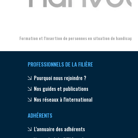
Aer
Formation et l'insertion de personnes en situation de handicap
PROFESSIONNELS DE LA FILIÈRE
Pourquoi nous rejoindre ?
Nos guides et publications
Nos réseaux à l'international
ADHÉRENTS
L'annuaire des adhérents