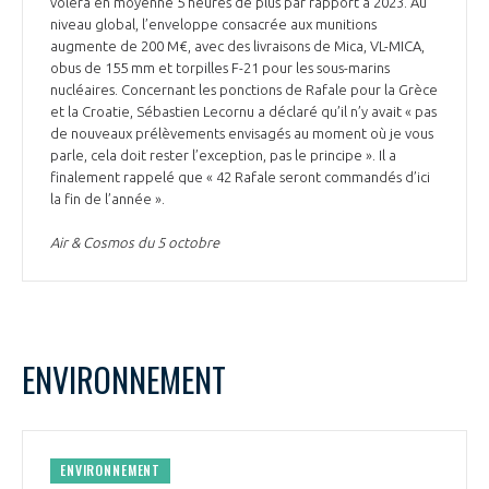
volera en moyenne 5 heures de plus par rapport à 2023. Au
niveau global, l’enveloppe consacrée aux munitions
augmente de 200 M€, avec des livraisons de Mica, VL-MICA,
obus de 155 mm et torpilles F-21 pour les sous-marins
nucléaires. Concernant les ponctions de Rafale pour la Grèce
et la Croatie, Sébastien Lecornu a déclaré qu’il n’y avait « pas
de nouveaux prélèvements envisagés au moment où je vous
parle, cela doit rester l’exception, pas le principe ». Il a
finalement rappelé que « 42 Rafale seront commandés d’ici
la fin de l’année ».
Air & Cosmos du 5 octobre
ENVIRONNEMENT
ENVIRONNEMENT