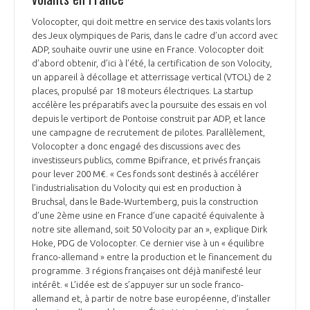
Volocopter, qui doit mettre en service des taxis volants lors
des Jeux olympiques de Paris, dans le cadre d’un accord avec
ADP, souhaite ouvrir une usine en France. Volocopter doit
d’abord obtenir, d’ici à l’été, la certification de son Volocity,
un appareil à décollage et atterrissage vertical (VTOL) de 2
places, propulsé par 18 moteurs électriques. La startup
accélère les préparatifs avec la poursuite des essais en vol
depuis le vertiport de Pontoise construit par ADP, et lance
une campagne de recrutement de pilotes. Parallèlement,
Volocopter a donc engagé des discussions avec des
investisseurs publics, comme Bpifrance, et privés français
pour lever 200 M€. « Ces fonds sont destinés à accélérer
l’industrialisation du Volocity qui est en production à
Bruchsal, dans le Bade-Wurtemberg, puis la construction
d’une 2ème usine en France d’une capacité équivalente à
notre site allemand, soit 50 Volocity par an », explique Dirk
Hoke, PDG de Volocopter. Ce dernier vise à un « équilibre
franco-allemand » entre la production et le financement du
programme. 3 régions françaises ont déjà manifesté leur
intérêt. « L’idée est de s’appuyer sur un socle franco-
allemand et, à partir de notre base européenne, d’installer