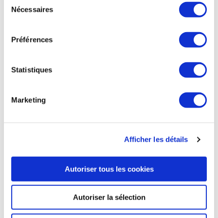
évolue rapidement. Le Salon UAV Show accueillera une
Nécessaires
du
variété d'exposants, positionnés sur divers secteurs
consentement
concernant la sécurité, la surveillance, la défense,
l'agriculture de précision, la cartographie, etc. Cette
Préférences
diversité reflète l'étendue des applications possibles pour
les drones civils. Le programme des conférences et des
ateliers abordera un large éventail de problématiques
Statistiques
allant, de la surveillance à la sécurité, en passant par
l'agriculture de précision. Des démonstrations auront lieu sur
la plateforme aéroportuaire afin d’ajouter une dimension
Marketing
pratique pour les visiteurs. Si les discussions sur le transport
de personnes par drones suscitent aujourd’hui beaucoup
d’intérêt, l'accent sera mis sur des utilisations plus cruciales
telles que le transport de médicaments et le sauvetage de
Afficher les détails
vies humaines.
Air & Cosmos du 5 octobre
Autoriser tous les cookies
Autoriser la sélection