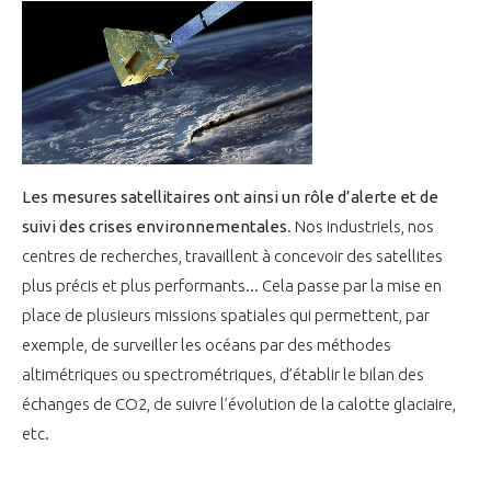
programmes ...
COMMISSIONS ET COMITÉS
POURQUOI DEVENIR MEMBRE ?
L'OBSERVATOIRE
LE MÉDIATEUR DE LA FILIÈRE AÉRONAUTIQUE ET SPATIALE
DEMANDE D’ADHÉSION
MÉDIATION ET CHARTE D’ENGAGEMENT SUR LES RELATIONS ENTRE
CLIENTS ET FOURNISSEURS
CHIFFRES CLÉS
LA MÉDIATION AU-DELÀ DE LA FILIÈRE AÉRONAUTIQUE ET SPATIALE
Les mesures satellitaires ont ainsi un rôle d’alerte et de
LES ENJEUX
suivi des crises environnementales
. Nos industriels, nos
PRENDRE CONTACT AVEC LE MÉDIATEUR DE LA FILIÈRE
centres de recherches, travaillent à concevoir des satellites
COMPÉTITIVITÉ
LES PUBLICATIONS
plus précis et plus performants... Cela passe par la mise en
place de plusieurs missions spatiales qui permettent, par
EMPLOI & FORMATION
DOCUMENTS & BROCHURES
exemple, de surveiller les océans par des méthodes
altimétriques ou spectrométriques, d’établir le bilan des
ENVIRONNEMENT
échanges de CO2, de suivre l’évolution de la calotte glaciaire,
RAPPORTS D'ACTIVITÉS
etc.
INNOVATION