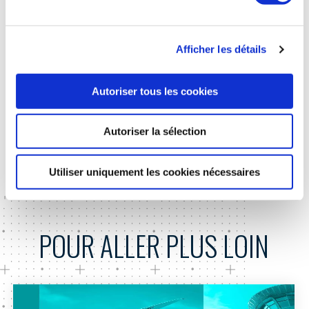
des produits (matières premières, substances, énergie, eau,
déchets, …).
Au sein de la
Commission Environnement et
Afficher les détails
Développement Durable
du GIFAS, sont ainsi traités des
thèmes aussi nombreux que variés tels que l’impact des
Autoriser tous les cookies
réglementations (REACH, Installations classées, …),
l’économie circulaire, la sobriété énergétique, l’adaptation au
Autoriser la sélection
changement climatique, l’écoconception, le
reporting
environnemental des entreprises, ou encore la biodiversité.
Utiliser uniquement les cookies nécessaires
POUR ALLER PLUS LOIN