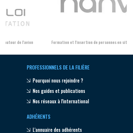
Aer
Formation et l'insertion de personnes en situation de handicap
PROFESSIONNELS DE LA FILIÈRE
Pourquoi nous rejoindre ?
Nos guides et publications
Nos réseaux à l'international
ADHÉRENTS
L'annuaire des adhérents