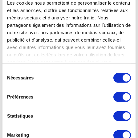
Les cookies nous permettent de personnaliser le contenu
développement durable dans tous les domaines du secteur
et les annonces, d'offrir des fonctionnalités relatives aux
spatial.
médias sociaux et d'analyser notre trafic. Nous
partageons également des informations sur l'utilisation de
C’est pour répondre à ces enjeux que le GIFAS s’implique à tous
notre site avec nos partenaires de médias sociaux, de
les niveaux et anime depuis 2022 la SpacEarth Initiative visant à
publicité et d'analyse, qui peuvent combiner celles-ci
porter les messages et les initiatives pour un espace durable.
avec d'autres informations que vous leur avez fournies
ou qu'ils ont collectées lors de votre utilisation de leurs
services. Vous consentez à nos cookies si vous
continuez à utiliser notre site Web.
Sélection
DÉVELOPPER UNE INDUSTRIE
Nécessaires
du
consentement
DURABLE
Préférences
Au-delà de la conception innovante des nouveaux produits, le
Statistiques
secteur aérospatial se mobilise sur la
réduction de son
impact environnemental
, qu’il s’agisse des sites et des
procédés industriels mais aussi de l’ensemble du cycle de vie
Marketing