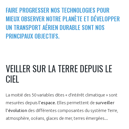
LE GIFAS
NON
OUI
FAIRE PROGRESSER NOS TECHNOLOGIES POUR
t
Rejoignez une filière d’excellence et développez
MIEUX OBSERVER NOTRE PLANÈTE ET DÉVELOPPER
 à
votre réseau au sein d’un écosystème intégré et
UN TRANSPORT AÉRIEN DURABLE SONT NOS
PRÉSENTATION
cohérent
PRINCIPAUX OBJECTIFS.
NOTRE VISION
ORGANISATION
NOS MISSIONS
LE CONSEIL DU GIFAS
VEILLER SUR LA TERRE DEPUIS LE
FONCTIONNEMENT
CIEL
NOTRE HISTOIRE
L’ÉQUIPE DU GIFAS
GEADS
ACCOMPAGNEMENT DE NOS ADHÉRENTS
La moitié des 50 variables dites « d’intérêt climatique » sont
NOS RÉSEAUX À L'INTERNATIONAL
COMITÉ AERO PME
mesurées depuis
LES PROGRAMMES DU GIFAS
l’espace
. Elles permettent de
surveiller
LA MÉDIATION
l’évolution
des différentes composantes du système Terre,
Découvrez les avantages d'adhérer au GIFAS.
STARTAIR
atmosphère, océans, glaces de mer, terres émergées...
UN ÉCOSYSTÈME INTÉGRÉ ET COHÉRENT
LA MÉDIATION DANS LA FILIÈRE AÉRONAUTIQUE ET SPATIALE
Rencontres, salons, données sectorielles,
LE SALON DU BOURGET