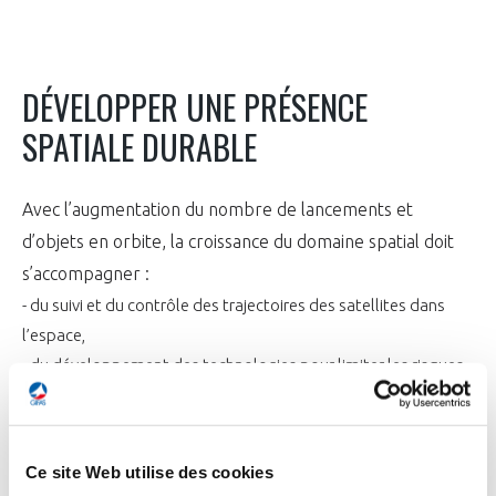
DÉVELOPPER UNE PRÉSENCE
SPATIALE DURABLE
Avec l’augmentation du nombre de lancements et
d’objets en orbite, la croissance du domaine spatial doit
s’accompagner :
- du suivi et du contrôle des trajectoires des satellites dans
l’espace,
- du développement des technologies pour limiter les risques
de collision et l’accroissement des débris et permettre la
désorbitations en fin d’opération, mais aussi le déploiement
des satellites réparables et reconfigurables,
Ce site Web utilise des cookies
- des travaux de coopération visant au maintien de règles de