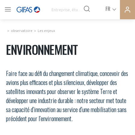
Ferme
Ferme
FR
VOUS ÊTES ADHÉRENTS
la
la
modal
modal
memb
memb
observatoire
Les enjeux
ACTUALITÉS
ENVIRONNEMENT
À LA UNE
Faire face au défi du changement climatique, concevoir des
DEMANDE D’ADHÉSION
avions plus efficaces et plus silencieux, développer des
SYNTHÈSE DE PRESSE
satellites innovants pour observer le système Terre et
CONNEXION
développer une industrie durable : notre secteur met toute
AGENDA
Avez-vous un statut de droit français ?
sa capacité d’innovation au service d’une mobilisation sans
précédent pour l’environnement.
PAS ENCORE ADHÉRENT ?
COMMUNIQUÉS DE PRESSE
VOUS ÊTES UN PROFESSIONNEL DE LA FILIÈRE ?