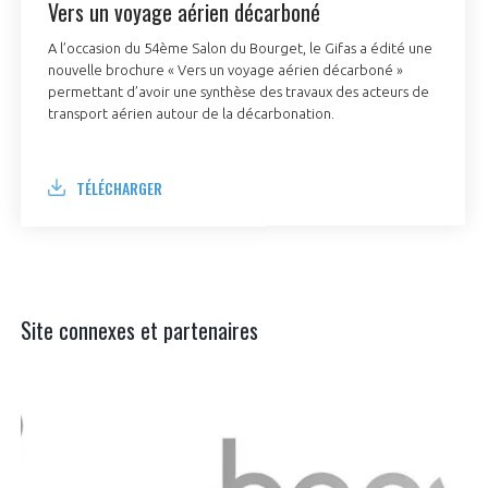
Vers un voyage aérien décarboné
A l’occasion du 54ème Salon du Bourget, le Gifas a édité une
Les visi
nouvelle brochure « Vers un voyage aérien décarboné »
l’illus
permettant d’avoir une synthèse des travaux des acteurs de
éventai
transport aérien autour de la décarbonation.
TÉLÉCHARGER
Site connexes et partenaires