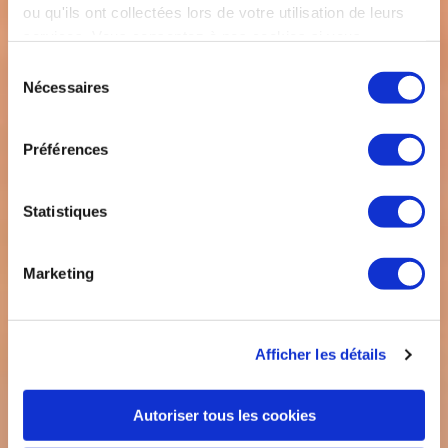
ou qu'ils ont collectées lors de votre utilisation de leurs
EMBARQUEZ AU CŒUR DE LA
services. Vous consentez à nos cookies si vous
continuez à utiliser notre site Web.
Sélection
FILIÈRE DE L’EXCELLENCE
Nécessaires
du
consentement
FRANÇAISE
Préférences
Statistiques
AÉRONAUTIQUE
DÉFENSE
Marketing
DÉCOUVRIR NOS MISSIONS
Afficher les détails
Autoriser tous les cookies