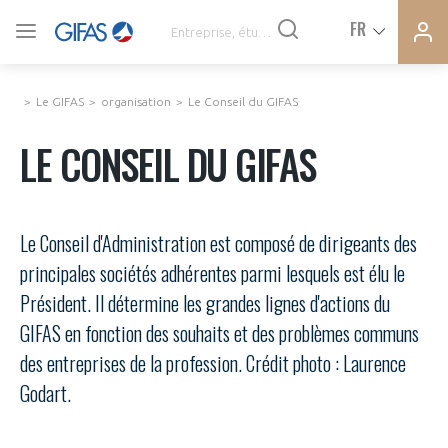
Ferme
Ferme
FR
VOUS ÊTES ADHÉRENTS
la
la
modal
modal
memb
memb
Le GIFAS
organisation
Le Conseil du GIFAS
ACTUALITÉS
LE CONSEIL DU GIFAS
À LA UNE
Le Conseil d'Administration est composé de dirigeants des
DEMANDE D’ADHÉSION
principales sociétés adhérentes parmi lesquels est élu le
SYNTHÈSE DE PRESSE
Président. Il détermine les grandes lignes d'actions du
CONNEXION
GIFAS en fonction des souhaits et des problèmes communs
AGENDA
Avez-vous un statut de droit français ?
des entreprises de la profession. Crédit photo : Laurence
Godart.
PAS ENCORE ADHÉRENT ?
COMMUNIQUÉS DE PRESSE
VOUS ÊTES UN PROFESSIONNEL DE LA FILIÈRE ?