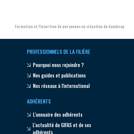
Aer
Formation et l'insertion de personnes en situation de handicap
PROFESSIONNELS DE LA FILIÈRE
Pourquoi nous rejoindre ?
Nos guides et publications
Nos réseaux à l'international
ADHÉRENTS
L'annuaire des adhérents
L'actualité du GIFAS et de ses
adhérents