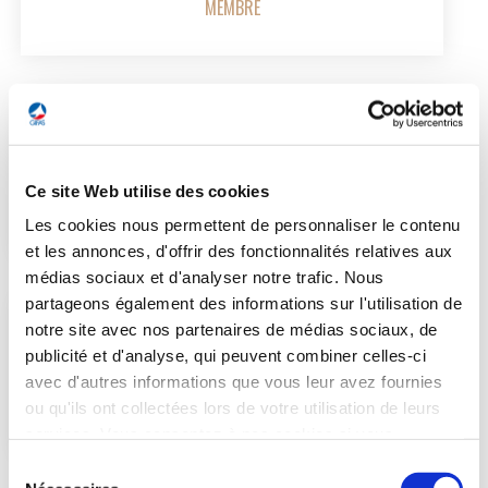
MEMBRE
Christophe BRUNEAU
Ce site Web utilise des cookies
MEMBRE
Les cookies nous permettent de personnaliser le contenu
et les annonces, d'offrir des fonctionnalités relatives aux
médias sociaux et d'analyser notre trafic. Nous
partageons également des informations sur l'utilisation de
notre site avec nos partenaires de médias sociaux, de
publicité et d'analyse, qui peuvent combiner celles-ci
Christian CORNILLE
avec d'autres informations que vous leur avez fournies
MEMBRE
ou qu'ils ont collectées lors de votre utilisation de leurs
services. Vous consentez à nos cookies si vous
continuez à utiliser notre site Web.
Sélection