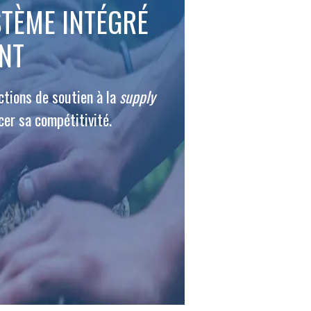
TÈME INTÉGRÉ
NT
tions de soutien à la
supply
cer sa compétitivité.
Fermer
la
ÉRENT ?
modale
Fermer