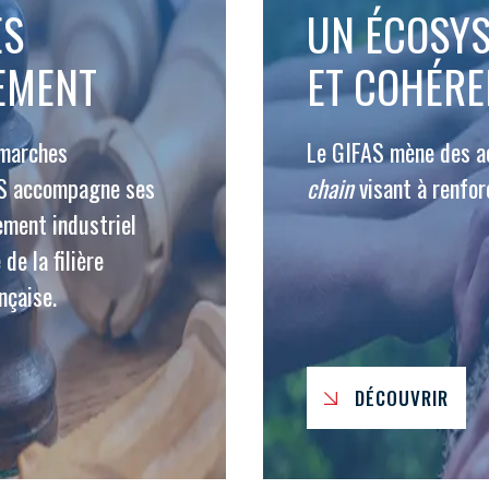
ES
UN ÉCOSYS
EMENT
ET COHÉRE
émarches
Le GIFAS mène des ac
AS accompagne ses
chain
visant à renfor
ement industriel
 de la filière
nçaise.
DÉCOUVRIR
PAS ENCORE ADH