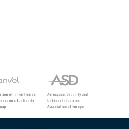
rogrammes ...
ÉSION
tion et l'insertion de
Aerospace, Security and
nnes en situation de
Defence Industries
icap
Association of Europe