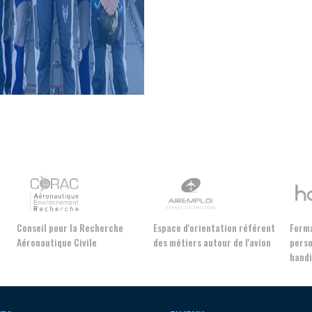
données sectorielles, p
DEMANDE D’ADH
Conseil pour la Recherche
Espace d'orientation référent
Forma
Aéronautique Civile
des métiers autour de l'avion
perso
hand