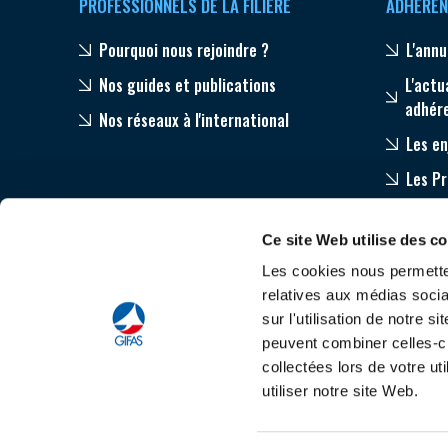
PROFESSIONNELS DE LA FILIÈRE
ADHÉREN
Pourquoi nous rejoindre ?
L'annu
Nos guides et publications
L'actu
adhér
Nos réseaux à l'international
Les en
Les P
Equip
Ce site Web utilise des c
Accom
Les cookies nous permetten
relatives aux médias socia
sur l'utilisation de notre 
peuvent combiner celles-ci
collectées lors de votre u
utiliser notre site Web.
Tout savoir sur le
C