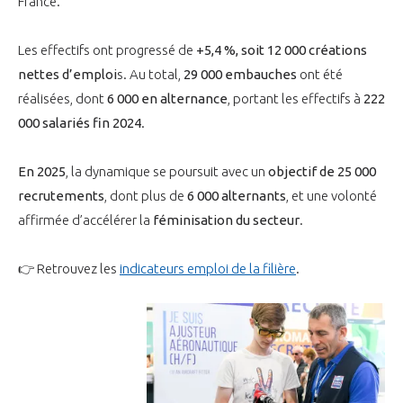
France.
LE GIFAS
NON
OUI
t
Rejoignez une filière d’excellence et développez
Les effectifs ont progressé de
+5,4 %, soit 12 000 créations
 à
votre réseau au sein d’un écosystème intégré et
nettes d’emploi
s. Au total,
29 000 embauches
ont été
PRÉSENTATION
cohérent
réalisées, dont
6 000 en alternance
, portant les effectifs à
222
000 salariés fin 2024
.
NOTRE VISION
ORGANISATION
En 2025
, la dynamique se poursuit avec un
objectif de
25 000
NOS MISSIONS
recrutements
, dont plus de
6 000 alternants
, et une volonté
LE CONSEIL DU GIFAS
FONCTIONNEMENT
affirmée d’accélérer la
féminisation du secteur
.
NOTRE HISTOIRE
L’ÉQUIPE DU GIFAS
GEADS
ACCOMPAGNEMENT DE NOS ADHÉRENTS
👉 Retrouvez les
indicateurs emploi de la filière
.
NOS RÉSEAUX À L'INTERNATIONAL
COMITÉ AERO PME
LES PROGRAMMES DU GIFAS
LA MÉDIATION
Découvrez les avantages d'adhérer au GIFAS.
STARTAIR
UN ÉCOSYSTÈME INTÉGRÉ ET COHÉRENT
LA MÉDIATION DANS LA FILIÈRE AÉRONAUTIQUE ET SPATIALE
Rencontres, salons, données sectorielles,
LE SALON DU BOURGET