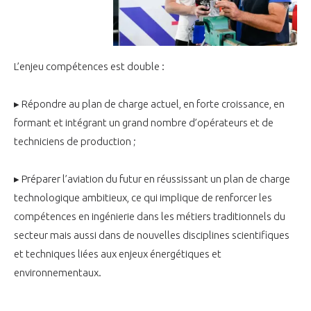
programmes ...
COMMISSIONS ET COMITÉS
POURQUOI DEVENIR MEMBRE ?
L'OBSERVATOIRE
LE MÉDIATEUR DE LA FILIÈRE AÉRONAUTIQUE ET SPATIALE
DEMANDE D’ADHÉSION
MÉDIATION ET CHARTE D’ENGAGEMENT SUR LES RELATIONS ENTRE
L’enjeu compétences est double :
CLIENTS ET FOURNISSEURS
CHIFFRES CLÉS
▸ Répondre au plan de charge actuel, en forte croissance, en
LA MÉDIATION AU-DELÀ DE LA FILIÈRE AÉRONAUTIQUE ET SPATIALE
formant et intégrant un grand nombre d’opérateurs et de
LES ENJEUX
techniciens de production ;
PRENDRE CONTACT AVEC LE MÉDIATEUR DE LA FILIÈRE
COMPÉTITIVITÉ
LES PUBLICATIONS
▸ Préparer l’aviation du futur en réussissant un plan de charge
technologique ambitieux, ce qui implique de renforcer les
EMPLOI & FORMATION
compétences en ingénierie dans les métiers traditionnels du
DOCUMENTS & BROCHURES
secteur mais aussi dans de nouvelles disciplines scientifiques
ENVIRONNEMENT
et techniques liées aux enjeux énergétiques et
RAPPORTS D'ACTIVITÉS
environnementaux.
INNOVATION