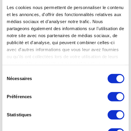
N'hésitez pas à envoyer votre candidature sur
www.hanvol-
Les cookies nous permettent de personnaliser le contenu
et les annonces, d'offrir des fonctionnalités relatives aux
insertion.aero
.
médias sociaux et d'analyser notre trafic. Nous
partageons également des informations sur l'utilisation de
notre site avec nos partenaires de médias sociaux, de
publicité et d'analyse, qui peuvent combiner celles-ci
avec d'autres informations que vous leur avez fournies
ou qu'ils ont collectées lors de votre utilisation de leurs
services. Vous consentez à nos cookies si vous
continuez à utiliser notre site Web.
Sélection
Nécessaires
du
consentement
AEROEMPLOIFORMATION.COM
Préférences
LE GIFAS est partenaire d’aeroemploiformation.com,
job
Statistiques
board
dédié au
recrutement et à la formation dans la filière
aéronautique et spatiale
. Il réunit de nombreuses sociétés du