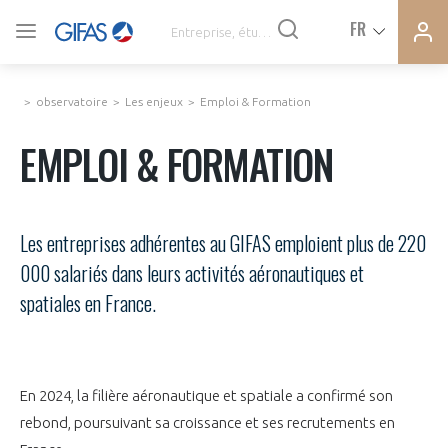
Ferme
Ferme
FR
VOUS ÊTES ADHÉRENTS
la
la
modal
modal
memb
memb
observatoire
Les enjeux
Emploi & Formation
ACTUALITÉS
EMPLOI & FORMATION
À LA UNE
Les entreprises adhérentes au GIFAS emploient plus de 220
DEMANDE D’ADHÉSION
000 salariés dans leurs activités aéronautiques et
SYNTHÈSE DE PRESSE
spatiales en France.
CONNEXION
AGENDA
Avez-vous un statut de droit français ?
En 2024, la filière aéronautique et spatiale a confirmé son
PAS ENCORE ADHÉRENT ?
COMMUNIQUÉS DE PRESSE
rebond, poursuivant sa croissance et ses recrutements en
VOUS ÊTES UN PROFESSIONNEL DE LA FILIÈRE ?