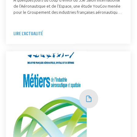
de l'Aéronautique et de l'Espace, une étude YouGov menée
pour le Groupement des industries françaises aéronautiques
et spatiales (GIFAS) a révélé la perception des jeunes actifs
vis-à-vis de la filière aéronautique et spatiale. Alors que le
secteur confirme son dynamisme avec 25 000 embauches
LIRE L'ACTUALITÉ
prévues en 2025*, plus d'un jeune sur cinq aspirait à y
travailler durant son adolescence. Si le secteur continue de
faire rêver, des défis persistent notamment en termes de
féminisation et de connaissance des métiers. Pour y
répondre, le GIFAS a déployé au Bourget deux dispositifs
majeurs : L'Aéro Recrute et l'Avion des Métiers, véritables
ponts entre les talents et les opportunités du secteur.