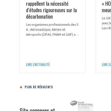
rappellent la nécessité
« HO
d’études rigoureuses sur la
meur
décarbonation
Le GIF
avec 
Les organismes professionnels des 3
Les rê
A : Aéronautique, Aérien et
proje
Aéroports (GIFAS, FNAM et UAF) ont
par un
conjointement décrypté 3 études
sur le
récentes de Transport &
d’exce
Environnement (T&E) destinées à
de cro
éclairer la transformation et la
récit 
décarbonation de l’aviation.
Sophie
LIRE L'ACTUALITÉ
LIRE L
lumièr
direct
aérona
PLUS DE RÉSULTATS
Site connexes et