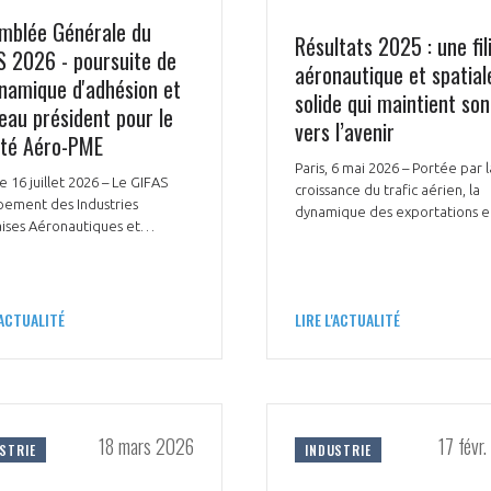
mblée Générale du
Résultats 2025 : une fil
S 2026 - poursuite de
aéronautique et spatial
ynamique d'adhésion et
solide qui maintient so
eau président pour le
vers l’avenir
té Aéro-PME
Paris, 6 mai 2026 – Portée par l
le 16 juillet 2026 – Le GIFAS
croissance du trafic aérien, la
pement des Industries
dynamique des exportations et
ises Aéronautiques et
montée en cadence industrielle
les), a réuni ses membres à
filière aéronautique et spatial
 pour son Assemblée Générale
française confirme en 2025 la
ire le 9 juillet 2026. Président
PAS ENCORE ADH
solidité de son activité et son 
oupement depuis juin 2025,
'ACTUALITÉ
LIRE L'ACTUALITÉ
stratégique.
r Andriès a été réélu dans sa
VOUS ÊTES UN PROFESSIONN
ion. Hélène Moreau-Leroy,
ente-directrice générale
nger et assurez la
Rejoignez une filière d’excellen
hinson, a été réélue à la
dence du Groupe des
 l’international
réseau au sein d’un écosystème
18 mars 2026
17 févr
ementiers Aéronautiques, de
STRIE
INDUSTRIE
e et Spatiaux (GEADS), qui
DEMANDE D’ADHÉSION
ble des ETI et startups