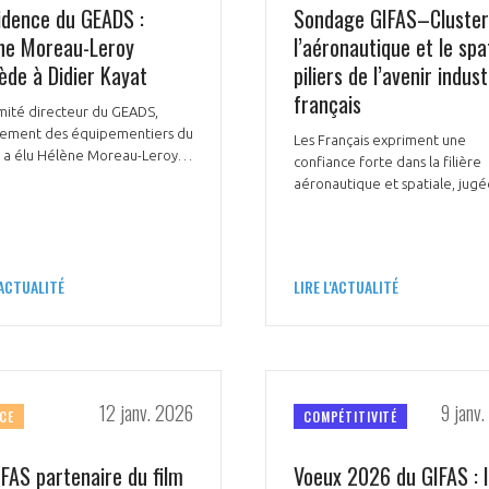
idence du GEADS :
Sondage GIFAS–Cluster
rs plus nombreuses. Alain
ne Moreau-Leroy
l’aéronautique et le spat
 président directeur général
ctem, succède à Clémentine
ède à Didier Kayat
piliers de l’avenir indust
t comme président du Comité
français
Avez-vous un statut de droit français ?
PME.
mité directeur du GEADS,
ement des équipementiers du
Les Français expriment une
 a élu Hélène Moreau-Leroy,
confiance forte dans la filière
Hutchinson, à sa présidence.
aéronautique et spatiale, jug
stratégique, innovante et
NON
OUI
essentielle pour l’économie et
souveraineté de demain.
'ACTUALITÉ
LIRE L'ACTUALITÉ
Découvrez les avantages d'adhérer au 
données sectorielles, p
DEMANDE D’ADH
12 janv. 2026
9 janv
CE
COMPÉTITIVITÉ
IFAS partenaire du film
Voeux 2026 du GIFAS : 