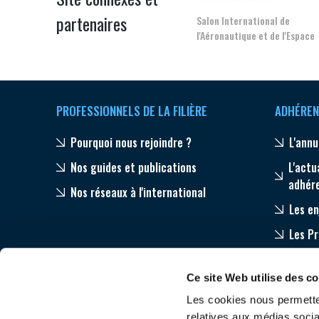
partenaires
Salon International de
l'Aéronautique et de l'Espace
PROFESSIONNELS DE LA FILIÈRE
ADHÉREN
Pourquoi nous rejoindre ?
L'annu
Nos guides et publications
L'actu
adhér
Nos réseaux à l'international
Les en
Les P
Equip
Ce site Web utilise des c
Accom
Les cookies nous permetten
relatives aux médias socia