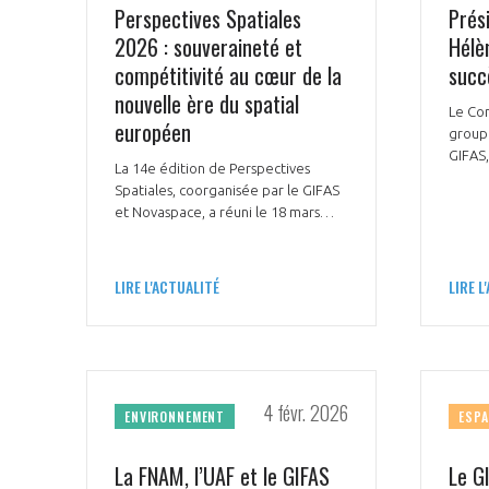
Perspectives Spatiales
Prés
toujou
2026 : souveraineté et
Hélè
Dulac,
de Fa
compétitivité au cœur de la
succ
Galle
nouvelle ère du spatial
Aéro-
Le Co
européen
group
CONNEXION
GIFAS,
La 14e édition de Perspectives
PDG d’
Spatiales, coorganisée par le GIFAS
et Novaspace, a réuni le 18 mars
2026 l’ensemble des acteurs
institutionnels, industriels et
académiques de la filière autour
LIRE L'ACTUALITÉ
LIRE L
d’un thème central : « Dimensions de
la stratégie spatiale française dans
la nouvelle ère du spatial européen
».
4 févr. 2026
ENVIRONNEMENT
ESPA
La FNAM, l’UAF et le GIFAS
Le G