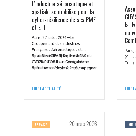
L’industrie aéronautique et
Asse
spatiale se mobilise pour la
GIFA
cyber-résilience de ses PME
la d
et ETI
nouv
Paris, 27 juillet 2026 – Le
Comi
Groupement des Industries
Françaises Aéronautiques et
Paris, 
Spatiales (GIFAS) lance « GIFAS
Pour Olivier Andriès, Président du
(Grou
CYBER BOOST », un programme
GIFAS et Directeur Général de
França
opérationnel destiné à accompagner
Safran,
« renforcer la maturité en
Spatia
les PME et ETI de la supply chain
cybersécurité de notre chaîne de
Paris
aéronautique, spatiale et de
valeur industrielle est une priorité
ordina
VOUS ÊTES
défense, dans leur montée en
absolue ».
du gr
LIRE L'ACTUALITÉ
LIRE L
maturité cyber.
Olivie
ADHÉRENTS
fonct
présid
Développez votre activité à l’étra
d’Hutc
prési
pérennité de votre entreprise à
20 mars 2026
Equip
ESPACE
INDU
Défens
rassem