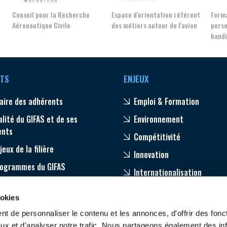
Conseil pour la Recherche
Espace d'orientation référent
Forma
Aéronautique Civile
des métiers autour de l'avion
perso
hand
TS
ENJEUX
aire des adhérents
Emploi & Formation
alité du GIFAS et de ses
Environnement
ents
Compétitivité
jeux de la filière
Innovation
rogrammes du GIFAS
Internationalisation
age
ookies
pagnement de nos adhérents
t de personnaliser le contenu et les annonces, d'offrir des fonct
ux et d'analyser notre trafic. Nous partageons également des in