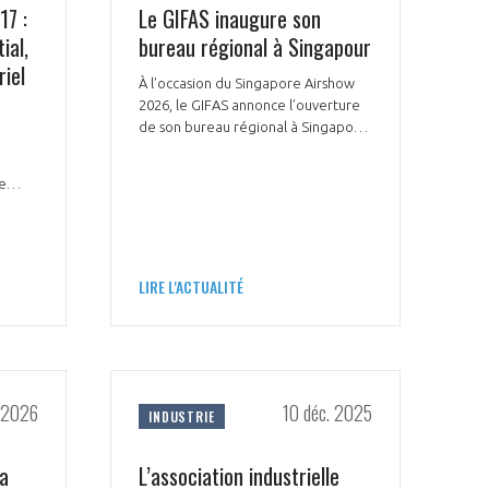
17 :
Le GIFAS inaugure son
ial,
bureau régional à Singapour
riel
À l’occasion du Singapore Airshow
2026, le GIFAS annonce l’ouverture
de son bureau régional à Singapour,
une implantation stratégique
destinée à accompagner le
ée
développement des acteurs français
de l’aéronautique et du spatial en
 la
Asie du Sud-Est.
LIRE L'ACTUALITÉ
GIFAS. Rencontres, salons,
rogrammes ...
ÉSION
. 2026
10 déc. 2025
INDUSTRIE
la
L’association industrielle