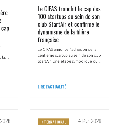
Le GIFAS franchit le cap des
ière
100 startups au sein de son
e
club StartAir et confirme le
n cap
dynamisme de la filière
française
a
Le GIFAS annonce l’adhésion de la
centième startup au sein de son club
 la
StartAir. Une étape symbolique qui
, la
illustre la dynamique d’innovation et
e
Fermer
d’ouverture de la filière et marque
la
une nouvelle phase tournée vers
ÉRENT ?
rôle
modale
Fermer
leur développement à plus grande
LIRE L'ACTUALITÉ
membre
la
échelle.
EL DE LA FILIÈRE ?
modale
membre
ce et développez votre
Apportez votre savoir-faire à la
 intégré et cohérent
défense de vos
. 2026
4 févr. 2026
INTERNATIONAL