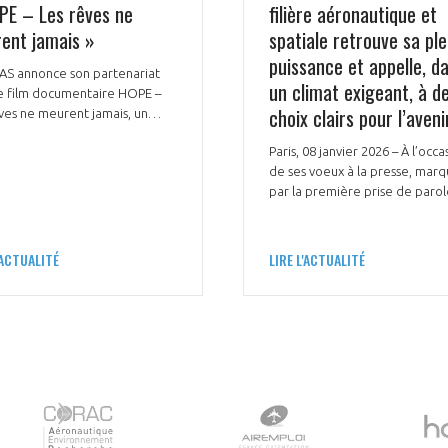
PE – Les rêves ne
filière aéronautique et
ent jamais »
spatiale retrouve sa ple
puissance et appelle, d
AS annonce son partenariat
un climat exigeant, à d
le film documentaire HOPE –
choix clairs pour l’aveni
ves ne meurent jamais, un
t cinématographique porté
Paris, 08 janvier 2026 – À l’occa
e ambition forte : raconter,
de ses voeux à la presse, mar
 temps long, un parcours
par la première prise de paro
ption et transmettre l’envie
son nouveau président, Olivier
ire en ses rêves. À travers le
Andriès, le GIFAS a rappelé le
de l’astronaute française
caractère stratégique de la fil
 Adenot, le film met en
'ACTUALITÉ
LIRE L'ACTUALITÉ
aéronautique et spatiale franç
e des valeurs en résonance
pilier de la souveraineté indust
e avec celles de la filière
et technologique du pays.
utique et spatiale.