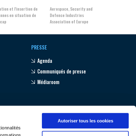
tion et l'insertion de
Aerospace, Security and
nnes en situation de
Defence Industries
icap
Association of Europe
PRESSE
Agenda
Communiqués de presse
Médiaroom
Autoriser tous les cookies
ionnalités
formations