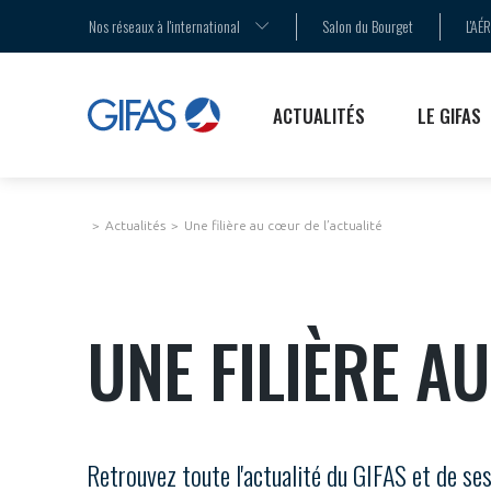
AGENDA
LA MÉDIATION
LES ENJEUX
Nos réseaux à l'international
Salon du Bourget
L'AÉ
COMMUNIQUÉS DE PRESSE
LE SALON DU BOURGET
LES PUBLICATIONS
ACTUALITÉS
LE GIFAS
Actualités
Une filière au cœur de l’actualité
UNE FILIÈRE A
Retrouvez toute l'actualité du GIFAS et de se