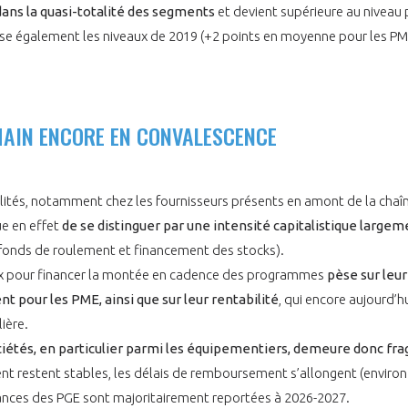
dans la quasi-totalité des segments
et devient supérieure au niveau 
asse également les niveaux de 2019 (+2 points en moyenne pour les P
NON
OUI
HAIN ENCORE EN CONVALESCENCE
Découvrez les avantages d'adhérer au 
données sectorielles, p
bilités, notamment chez les fournisseurs présents en amont de la chaî
ue en effet
de se distinguer par une intensité capitalistique largem
DEMANDE D’ADH
fonds de roulement et financement des stocks).
aux pour financer la montée en cadence des programmes
pèse sur leur
pour les PME, ainsi que sur leur rentabilit
é
, qui encore aujourd’h
lière.
iétés, en particulier parmi les équipementiers, demeure donc fra
ent restent stables, les délais de remboursement s’allongent (environ
éances des PGE sont majoritairement reportées à 2026-2027.