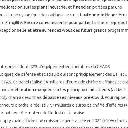
lioration sur les plans industriel et financier
, portées par une
enus et une dynamique de confiance accrue.
L’autonomie financièr
e
 de fragilité.
Encore convalescente pour partie, la filière reprend 
ceptionnelle et être au rendez-vous des futurs grands programm
8 entreprises dont 42% d’équipementiers membres du GEADS
ques, de défense et spatiaux) qui sont principalement des ETI, et 
S. Ce panel réalise 34 milliards d’euros de chiffre d’affaires et co
e une
amélioration marquée sur les principaux indicateurs
(activité,
upply chain a désormais
dépassé ses niveaux pré-Covid
. Pour rappel,
onneurs d’ordre, a réalisé 77,7 milliards d’euros de chiffre d’affaires (
mant son rôle moteur de l’industrie française.
supply chain affiche une croissance généralisée en 2024 (+10% d’activ