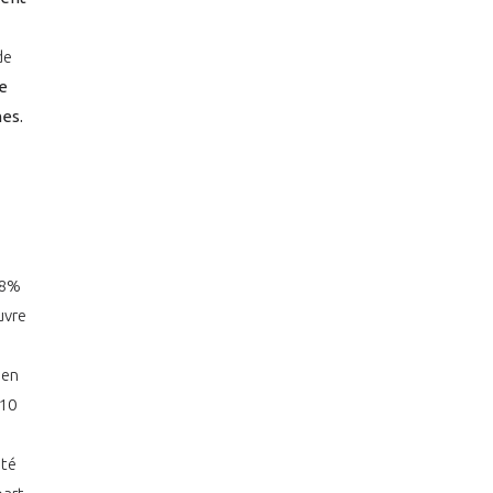
de
le
es.
58%
uvre
 en
+10
ité