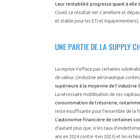
Leur rentabilité progresse quant à elle 
CONNEXION
Covid. Le résultat net s’améliore et dép
et stable pour les ETI et équipementiers).
UNE PARTIE DE LA SUPPLY C
La reprise n’efface pas certaines vulnéra
de valeur. L’industrie aéronautique contin
supérieure à la moyenne de l’industrie
(
La nécessaire mobilisation de ces capit
consommation de trésorerie, notamment 
reste insuffisante pour l’ensemble de la fi
L’autonomie financière de certaines soc
d’autant plus que, si les taux d’endettem
ans en 2024 contre 4 en 2023) et les éch