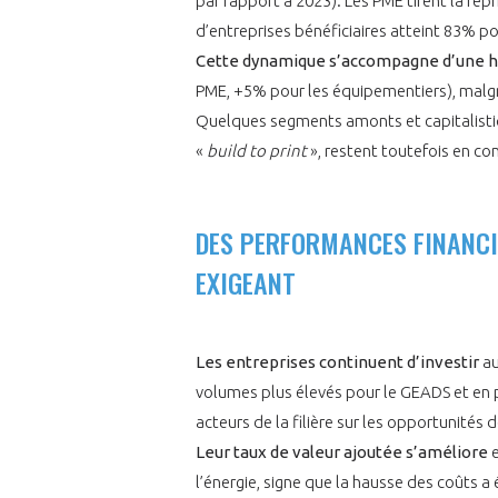
par rapport à 2023). Les PME tirent la repr
d’entreprises bénéficiaires atteint 83% 
Cette dynamique s’accompagne d’une ha
PME, +5% pour les équipementiers), malgr
Quelques segments amonts et capitalistiq
«
build to print
», restent toutefois en co
VOUS ÊTES
ADHÉRENTS
DES PERFORMANCES FINANCI
EXIGEANT
Développez votre activité à l’étra
pérennité de votre entreprise à
Les entreprises continuent d’investir
au
volumes plus élevés pour le GEADS et en 
acteurs de la filière sur les opportunités
Leur taux de valeur ajoutée
s’améliore
l’énergie, signe que la hausse des coûts a