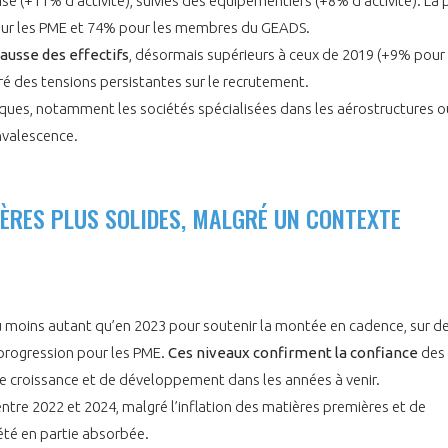
ise (+11% d’activité), suivies des équipementiers (+8% d’activité). La 
pour les PME et 74% pour les membres du GEADS.
usse des effectifs
, désormais supérieurs à ceux de 2019 (+9% pour 
é des tensions persistantes sur le recrutement.
ues, notamment les sociétés spécialisées dans les aérostructures o
nvalescence.
PAS ENCORE ADH
VOUS ÊTES UN PROFESSIONN
ÈRES PLUS SOLIDES, MALGRÉ UN CONTEXTE
nger et assurez la
Rejoignez une filière d’excellen
 l’international
réseau au sein d’un écosystème
 moins autant qu’en 2023 pour soutenir la montée en cadence, sur d
DEMANDE D’ADHÉSION
progression pour les PME.
Ces niveaux confirment la confian
ce
des
 de croissance et de développement dans les années à venir.
entre 2022 et 2024, malgré l’inflation des matières premières et de
 été en partie absorbée.
Avez-vous un statut de droit français ?