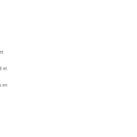
t
et
E et
s en