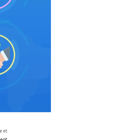
e et
hent