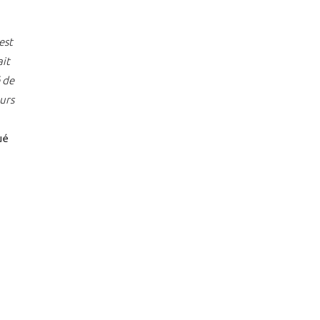
est
ait
 de
eurs
ué