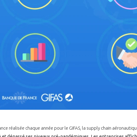
ance réalisée chaque année pour le GIFAS, la supply chain aéronautiqu
 et dépassé ses niveaux pré-pandémiques
.
Les entreprises affic