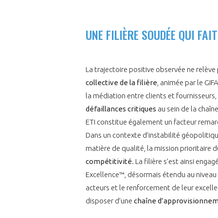
UNE FILIÈRE SOUDÉE QUI FAI
La trajectoire positive observée ne relève
collective de la filière
, animée par le GIFA
la médiation entre clients et fournisseurs
défaillances critiques
au sein de la chaîn
ETI constitue également un facteur rema
Dans un contexte d’instabilité géopolitiq
matière de qualité, la mission prioritaire d
compétitivité
. La filière s’est ainsi eng
Excellence™, désormais étendu au niveau
acteurs et le renforcement de leur excel
disposer d’une
chaîne d’approvisionneme