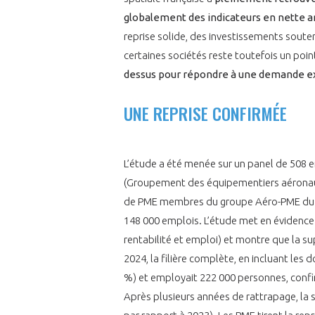
globalement des indicateurs en nette amé
reprise solide, des investissements sout
certaines sociétés reste toutefois un point
dessus pour répondre à une demande ex
UNE REPRISE CONFIRMÉE
L’étude a été menée sur un panel de 50
(Groupement des équipementiers aéronauti
de PME membres du groupe Aéro-PME du GIFA
148 000 emplois. L’étude met en évidenc
rentabilité et emploi) et montre que la s
2024, la filière complète, en incluant les d
%) et employait 222 000 personnes, confir
Après plusieurs années de rattrapage, la 