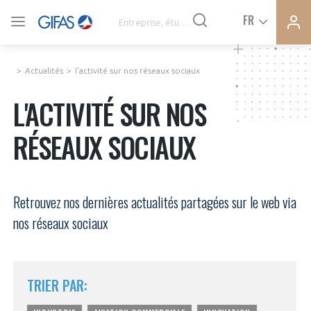
Ferme
Ferme
FR
VOUS ÊTES ADHÉRENTS
la
la
modal
modal
memb
memb
Actualités
l'activité sur nos réseaux sociaux
ACTUALITÉS
L'ACTIVITÉ SUR NOS
RÉSEAUX SOCIAUX
À LA UNE
DEMANDE D’ADHÉSION
SYNTHÈSE DE PRESSE
Retrouvez nos dernières actualités partagées sur le web via
CONNEXION
nos réseaux sociaux
AGENDA
Avez-vous un statut de droit français ?
PAS ENCORE ADHÉRENT ?
TRIER PAR:
COMMUNIQUÉS DE PRESSE
VOUS ÊTES UN PROFESSIONNEL DE LA FILIÈRE ?