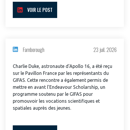
programmes ...
COMMISSIONS ET COMITÉS
POURQUOI DEVENIR MEMBRE ?
L'OBSERVATOIRE
VOIR LE POST
LE MÉDIATEUR DE LA FILIÈRE AÉRONAUTIQUE ET SPATIALE
DEMANDE D’ADHÉSION
MÉDIATION ET CHARTE D’ENGAGEMENT SUR LES RELATIONS ENTRE
CLIENTS ET FOURNISSEURS
CHIFFRES CLÉS
LA MÉDIATION AU-DELÀ DE LA FILIÈRE AÉRONAUTIQUE ET SPATIALE
Farnborough
23 juil. 2026
LES ENJEUX
PRENDRE CONTACT AVEC LE MÉDIATEUR DE LA FILIÈRE
Charlie Duke, astronaute d'Apollo 16, a été reçu
COMPÉTITIVITÉ
sur le Pavillon France par les représentants du
LES PUBLICATIONS
GIFAS. Cette rencontre a également permis de
mettre en avant l'Endeavour Scholarship, un
EMPLOI & FORMATION
DOCUMENTS & BROCHURES
programme soutenu par le GIFAS pour
promouvoir les vocations scientifiques et
ENVIRONNEMENT
RAPPORTS D'ACTIVITÉS
spatiales auprès des jeunes.
INNOVATION