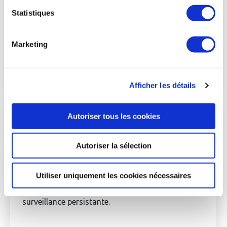
souveraineté ».
Emilie Herny
y participait en tant
que directrice économie circulaire chez Safran.
Statistiques
Marketing
VOIR LE POST
Afficher les détails
Autoriser tous les cookies
Safran Electronics & Defense, A-NSE,
9 juil. 2026
MoU
Autoriser la sélection
A-NSE
x Safran Electronics Défense : signature
Utiliser uniquement les cookies nécessaires
d'un protocole d'accord entre le groupe et A-NSE
pour développer des solutions d'aérostats de
surveillance persistante.