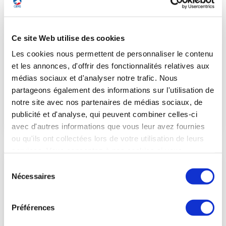
À l'occasion de la réception du 14 juillet
organisée par le ministère des Armées à l'hôtel
de Brienne,
Greenerwave
a été invité en présence
Ce site Web utilise des cookies
du Président de la République et du Premier
Les cookies nous permettent de personnaliser le contenu
Ministre.
et les annonces, d'offrir des fonctionnalités relatives aux
médias sociaux et d'analyser notre trafic. Nous
partageons également des informations sur l'utilisation de
notre site avec nos partenaires de médias sociaux, de
VOIR LE POST
publicité et d'analyse, qui peuvent combiner celles-ci
avec d'autres informations que vous leur avez fournies
ou qu'ils ont collectées lors de votre utilisation de leurs
services. Vous consentez à nos cookies si vous
continuez à utiliser notre site Web.
Sélection
Economie circulaire, Safran
10 juil. 2026
Nécessaires
du
consentement
Échanges sur le plateau TV de
BSMART 4Change
Préférences
« Faire de l’économie circulaire un levier de