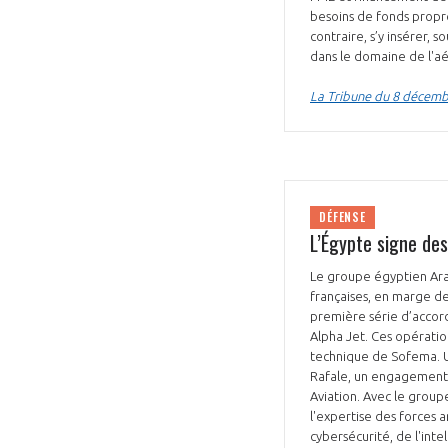
besoins de fonds propre
contraire, s’y insérer, 
dans le domaine de l'aé
La Tribune du 8 décem
DÉFENSE
L’Égypte signe de
Le groupe égyptien Arab
françaises, en marge de
première série d’accord
Alpha Jet. Ces opération
technique de Sofema. Un
Rafale, un engagement q
Aviation. Avec le group
l'expertise des forces 
cybersécurité, de l'inte