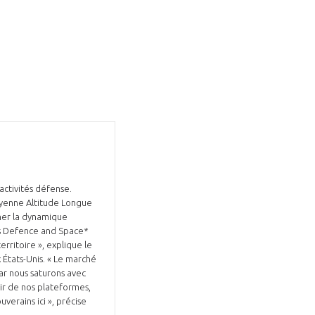
activités défense.
oyenne Altitude Longue
ner la dynamique
us Defence and Space*
rritoire », explique le
 États-Unis. « Le marché
ar nous saturons avec
tir de nos plateformes,
uverains ici », précise