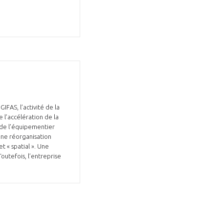
FAS, l’activité de la
 l’accélération de la
s de l’équipementier
Touleco du 7 décembre 2025
’une réorganisation
 « spatial ».​ Une
utefois, l’entreprise​