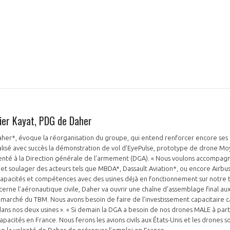
dier Kayat, PDG de Daher
her*, évoque la réorganisation du groupe, qui entend renforcer encore ses 
isé avec succès la démonstration de vol d’EyePulse, prototype de drone M
nté à la Direction générale de l’armement (DGA). « Nous voulons accompag
et soulager des acteurs tels que MBDA*, Dassault Aviation*, ou encore Airb
apacités et compétences avec des usines déjà en fonctionnement sur notre te
cerne l’aéronautique civile, Daher va ouvrir une chaîne d’assemblage final aux
 marché du TBM. Nous avons besoin de faire de l’investissement capacitaire c
dans nos deux usines ». « Si demain la DGA a besoin de nos drones MALE à par
apacités en France. Nous ferons les avions civils aux États-Unis et les drones so
gne la volonté de Daher de préserver l’emploi en France.