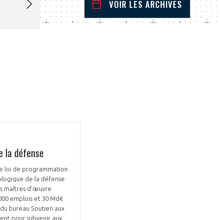
VOIR LES ARCHIVES
decembre
2025
 Précédent
Mois Suivant
L
M
M
J
V
S
D
1
2
3
4
5
6
7
8
9
10
11
12
13
14
15
16
17
18
19
20
21
22
23
24
25
26
27
28
29
30
31
e la défense
ne loi de programmation
nologique de la défense
ds maîtres d’œuvre
0 000 emplois et 30 Md€
e du bureau Soutien aux
sent pour subvenir aux