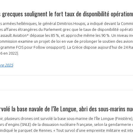
grecques soulignent le fort taux de disponibilité opération
s armées helléniques, le général Dimitrios Houpis, a indiqué devant la Comm
s affaires étrangères du Parlement grec que le taux de disponibilité opérat
ssault Aviation* dépasse les 85 %, et approche même les 90 %. Un niveau in
ommission examine un projet de loi en vue de prolonger le soutien des avion
gramme FOS pour Follow onsupport). La Grèce dispose aujourd’hui de 24 R
PAS ENCORE ADH
 6 en 2022).
VOUS ÊTES UN PROFESSIONN
bre 2025
nger et assurez la
Rejoignez une filière d’excellen
 l’international
réseau au sein d’un écosystème
DEMANDE D’ADHÉSION
volé la base navale de l’île Longue, abri des sous-marins nu
, plusieurs drones ont survolé la base sous-marine de l’Île Longue (Finistère), 
rs d'engins (SNLE) de la dissuasion nucléaire française, selon la gendarmerie 
Avez-vous un statut de droit français ?
 indiqué le parquet de Rennes. « Tout survol d’une empreinte militaire est int