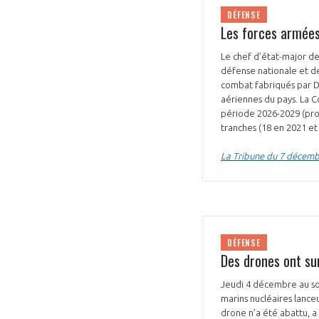
DÉFENSE
Les forces armées 
Le chef d'état-major de
défense nationale et de
combat fabriqués par Da
aériennes du pays. La C
période 2026-2029 (pro
VOUS ÊTES
tranches (18 en 2021 et
ADHÉRENTS
La Tribune du 7 décem
Développez votre activité à l’étra
pérennité de votre entreprise à
DÉFENSE
Des drones ont sur
Jeudi 4 décembre au soir
marins nucléaires lanceu
drone n’a été abattu, a