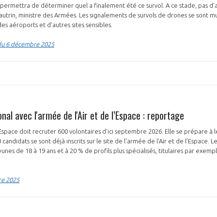
 permettra de déterminer quel a finalement été ce survol. A ce stade, pas d’at
rin, ministre des Armées. Les signalements de survols de drones se sont mul
es aéroports et d’autres sites sensibles.
du 6 décembre 2025
NON
OUI
Découvrez les avantages d'adhérer au 
données sectorielles, p
onal avec l'armée de l'Air et de l’Espace : reportage
DEMANDE D’ADH
'Espace doit recruter 600 volontaires d'ici septembre 2026. Elle se prépare à les
andidats se sont déjà inscrits sur le site de l'armée de l'Air et de l’Espace. 
unes de 18 à 19 ans et à 20 % de profils plus spécialisés, titulaires par exemp
re 2025