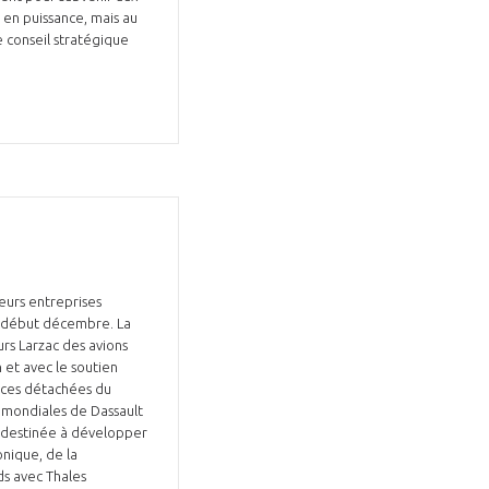
 en puissance, mais au
e conseil stratégique
eurs entreprises
re début décembre. La
rs Larzac des avions
 et avec le soutien
ièces détachées du
t mondiales de Dassault
e, destinée à développer
onique, de la
ds avec Thales