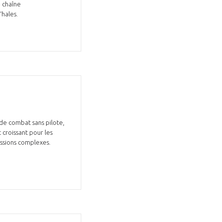
a chaîne
Thales.
de combat sans pilote,
 croissant pour les
issions complexes.