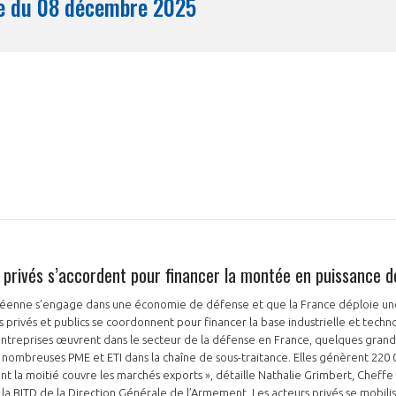
Synthèse du 08 décembre 2025
Mois
t privés s’accordent pour financer la montée en puissance d
péenne s’engage dans une économie de défense et que la France déploie u
rs privés et publics se coordonnent pour financer la base industrielle et tech
 entreprises œuvrent dans le secteur de la défense en France, quelques gran
de nombreuses PME et ETI dans la chaîne de sous-traitance. Elles génèrent 22
dont la moitié couvre les marchés exports », détaille Nathalie Grimbert, Cheff
a BITD de la Direction Générale de l’Armement. Les acteurs privés se mobili