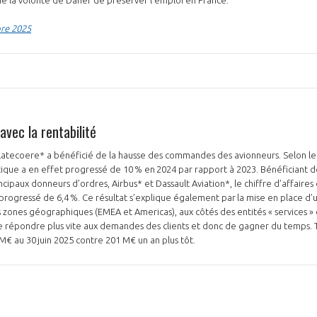
bre 2025
vec la rentabilité
Latecoere* a bénéficié de la hausse des commandes des avionneurs. Selon le GI
ique a en effet progressé de 10 % en 2024 par rapport à 2023. Bénéficiant de
ncipaux donneurs d’ordres, Airbus* et Dassault Aviation*, le chiffre d’affaire
i progressé de 6,4 %. Ce résultat s’explique également par la mise en place d
 zones géographiques (EMEA et Americas), aux côtés des entités « services » et
e répondre plus vite aux demandes des clients et donc de gagner du temps. To
€ au 30 juin 2025 contre 201 M€ un an plus tôt.