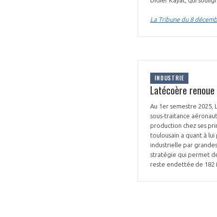
La Tribune du 8 décem
INDUSTRIE
Latécoère renoue a
Au 1er semestre​ 2025, 
sous-traitance aéronaut
production chez ses pri
toulousain a quant à lu
industrielle par grandes
stratégie​ qui permet d
reste endettée de 182 M