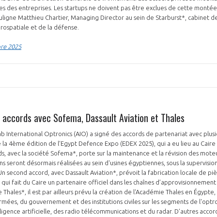
s des entreprises. Les startups ne doivent pas être exclues de cette montée
souligne Matthieu Chartier, Managing Director au sein de Starburst*, cabinet d
rospatiale et de la défense.
bre 2025
s accords avec Sofema, Dassault Aviation et Thales
 International Optronics (AIO) a signé des accords de partenariat avec plusi
 la 4ème édition de l’Egypt Defence Expo (EDEX 2025), qui a eu lieu au Cai
s, avec la société Sofema*, porte sur la maintenance et la révision des moteu
s seront désormais réalisées au sein d'usines égyptiennes, sous la supervision
 second accord, avec Dassault Aviation*, prévoit la fabrication locale de p
ui fait du Caire un partenaire officiel dans les chaînes d’approvisionnemen
e Thales*, il est par ailleurs prévu la création de l'Académie Thales en Égypt
armées, du gouvernement et des institutions civiles sur les segments de l'optr
lligence artificielle, des radio télécommunications et du radar. D’autres accor