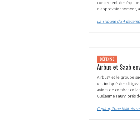
concernent des équipeme
d'approvisionnement, a
La Tribune du 4 décem
DÉFENSE
Airbus et Saab en
Airbus* et le groupe su
ont indiqué des dirigea
avions de combat collab
Guillaume Faury, présid
Capital, Zone Militaire