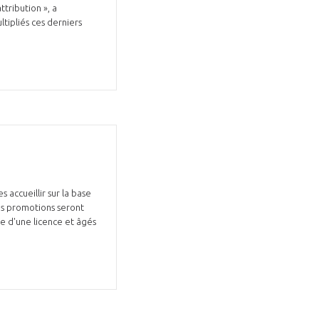
tribution », a
tipliés ces derniers
GIFAS. Rencontres, salons,
rogrammes ...
ÉSION
 accueillir sur la base
Les promotions seront
le d'une licence et âgés