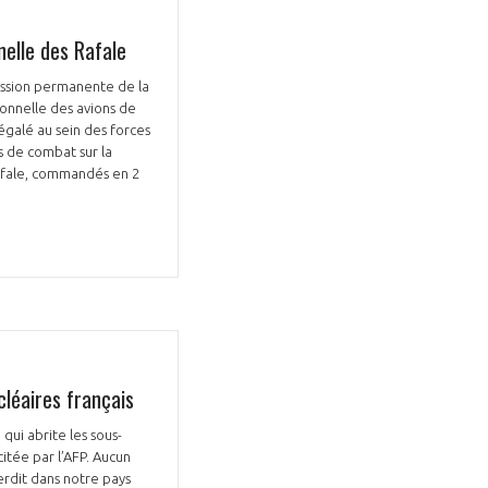
nelle des Rafale
ission permanente de la
ionnelle des avions de
égalé au sein des forces
Fermer
s de combat sur la
la
afale, commandés en 2
ÉRENT ?
modale
Fermer
membre
la
EL DE LA FILIÈRE ?
modale
membre
ce et développez votre
Apportez votre savoir-faire à la
 intégré et cohérent
défense de vos
cléaires français
qui abrite les sous-
citée par l’AFP. Aucun
erdit dans notre pays