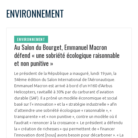
LE GIFAS
NON
OUI
juin
2023
Mois Précédent
Mois 
t
ENVIRONNEMENT
Rejoignez une filière d’excellence et développez
L
M
M
J
V
S
D
 à
votre réseau au sein d’un écosystème intégré et
1
2
3
4
PRÉSENTATION
cohérent
5
6
7
8
9
10
11
ENVIRONNEMENT
12
13
14
15
16
17
18
Au Salon du Bourget, Emmanuel Macron
NOTRE VISION
ORGANISATION
19
20
21
22
23
24
25
défend « une sobriété écologique raisonnable
26
27
28
29
30
et non punitive »
NOS MISSIONS
LE CONSEIL DU GIFAS
FONCTIONNEMENT
Le président de la République a inauguré, lundi 19 juin, la
54ème édition du Salon International de l’Aéronautique.
NOTRE HISTOIRE
L’ÉQUIPE DU GIFAS
Emmanuel Macron est arrivé à bord d’un H160 d’Airbus
GEADS
ACCOMPAGNEMENT DE NOS ADHÉRENTS
Helicopters, ravitaillé à 30% par du carburant d’aviation
durable (SAF). Il a prôné un modèle économique et social
NOS RÉSEAUX À L'INTERNATIONAL
basé sur l’« innovation » et la « stratégie industrielle » afin
COMITÉ AERO PME
LES PROGRAMMES DU GIFAS
d’atteindre une sobriété écologique « raisonnable », «
LA MÉDIATION
transparente » et « non punitive », contre un modèle où il
Découvrez les avantages d'adhérer au GIFAS.
faudrait « renoncer à la croissance ». Le président a défendu
STARTAIR
UN ÉCOSYSTÈME INTÉGRÉ ET COHÉRENT
la « création de richesses » qui permettent de « financer
LA MÉDIATION DANS LA FILIÈRE AÉRONAUTIQUE ET SPATIALE
Rencontres, salons, données sectorielles,
LE SALON DU BOURGET
l’innovation dont [nous] avons besoin pour décarboner ». « La