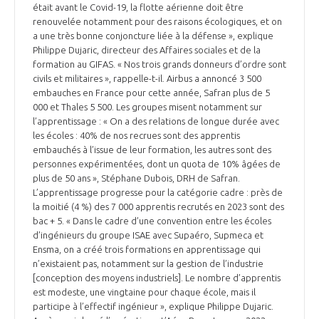
était avant le Covid-19, la flotte aérienne doit être
renouvelée notamment pour des raisons écologiques, et on
a une très bonne conjoncture liée à la défense », explique
Philippe Dujaric, directeur des Affaires sociales et de la
formation au GIFAS. « Nos trois grands donneurs d’ordre sont
civils et militaires », rappelle-t-il. Airbus a annoncé 3 500
embauches en France pour cette année, Safran plus de 5
000 et Thales 5 500. Les groupes misent notamment sur
l’apprentissage : « On a des relations de longue durée avec
les écoles : 40% de nos recrues sont des apprentis
embauchés à l’issue de leur formation, les autres sont des
personnes expérimentées, dont un quota de 10% âgées de
plus de 50 ans », Stéphane Dubois, DRH de Safran.
L’apprentissage progresse pour la catégorie cadre : près de
la moitié (4 %) des 7 000 apprentis recrutés en 2023 sont des
bac + 5. « Dans le cadre d’une convention entre les écoles
d’ingénieurs du groupe ISAE avec Supaéro, Supmeca et
Ensma, on a créé trois formations en apprentissage qui
n’existaient pas, notamment sur la gestion de l’industrie
[conception des moyens industriels]. Le nombre d’apprentis
est modeste, une vingtaine pour chaque école, mais il
participe à l’effectif ingénieur », explique Philippe Dujaric.