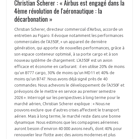
Christian Scherer : « Airbus est engagé dans la
INTERNATIONALISATION
4ème révolution de l'aéronautique : la
décarbonation »
Christian Scherer, directeur commercial d'Airbus, accorde un
entretien au Figaro. Il évoque notamment les performances
commerciales de l'A350F, « un appareil de dernière
génération, qui apporte de nouvelles performances, grâce à
son espace conteneur optimisé, à sa porte cargo et à son
nouveau système de chargement. L'A350F est un avion
efficace et économe en carburant : il en utilise 20% de moins
qu'un B777 cargo, 30% de moins qu'un MD11 et 40% de
moins qu'un B747. Nous avons déjà signé près de 40
commandes. Nous achevons le développement de l'A350F et
prévoyons de le mettre en service au premier semestre
2026 ». Interrogé sur les perspectives à long terme pour le
marché aérien, Christian Scherer explique : « Nous ne
pouvons exclure que d'autres crises affectent le transport
aérien. Mais à long terme, le marché reste dans une bonne
dynamique. Nous estimons que les compagnies aériennes
auront besoin d'environ 40 000 avions neufs, dont 40% pour
renouveler leur flotte avec des avions modernes et plus