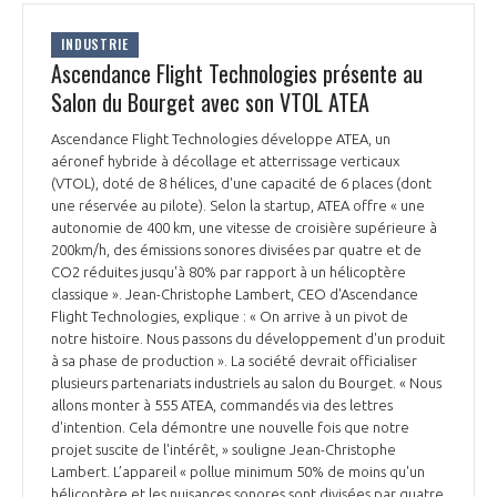
INDUSTRIE
Ascendance Flight Technologies présente au
Salon du Bourget avec son VTOL ATEA
Ascendance Flight Technologies développe ATEA, un
aéronef hybride à décollage et atterrissage verticaux
(VTOL), doté de 8 hélices, d'une capacité de 6 places (dont
une réservée au pilote). Selon la startup, ATEA offre « une
autonomie de 400 km, une vitesse de croisière supérieure à
200km/h, des émissions sonores divisées par quatre et de
CO2 réduites jusqu'à 80% par rapport à un hélicoptère
classique ». Jean-Christophe Lambert, CEO d'Ascendance
Flight Technologies, explique : « On arrive à un pivot de
notre histoire. Nous passons du développement d'un produit
à sa phase de production ». La société devrait officialiser
plusieurs partenariats industriels au salon du Bourget. « Nous
allons monter à 555 ATEA, commandés via des lettres
d'intention. Cela démontre une nouvelle fois que notre
projet suscite de l'intérêt, » souligne Jean-Christophe
Lambert. L’appareil « pollue minimum 50% de moins qu'un
hélicoptère et les nuisances sonores sont divisées par quatre