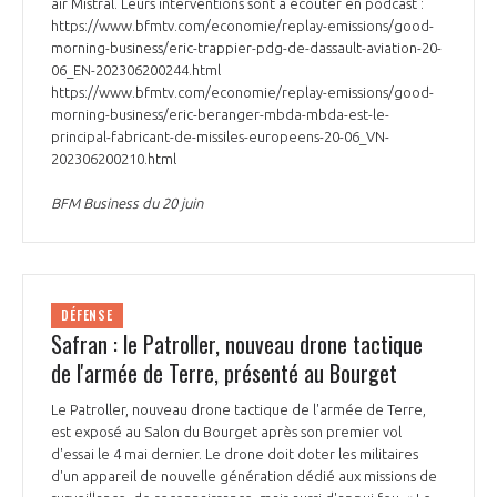
air Mistral. Leurs interventions sont à écouter en podcast :
https://www.bfmtv.com/economie/replay-emissions/good-
morning-business/eric-trappier-pdg-de-dassault-aviation-20-
06_EN-202306200244.html
https://www.bfmtv.com/economie/replay-emissions/good-
morning-business/eric-beranger-mbda-mbda-est-le-
principal-fabricant-de-missiles-europeens-20-06_VN-
202306200210.html
BFM Business du 20 juin
DÉFENSE
Safran : le Patroller, nouveau drone tactique
de l'armée de Terre, présenté au Bourget
Le Patroller, nouveau drone tactique de l'armée de Terre,
est exposé au Salon du Bourget après son premier vol
d'essai le 4 mai dernier. Le drone doit doter les militaires
d'un appareil de nouvelle génération dédié aux missions de