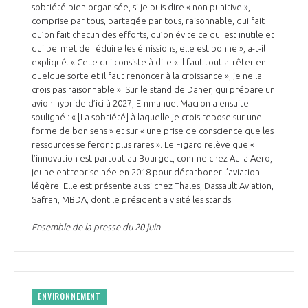
programmes ...
COMMISSIONS ET COMITÉS
sobriété bien organisée, si je puis dire « non punitive »,
POURQUOI DEVENIR MEMBRE ?
L'OBSERVATOIRE
comprise par tous, partagée par tous, raisonnable, qui fait
LE MÉDIATEUR DE LA FILIÈRE AÉRONAUTIQUE ET SPATIALE
qu’on fait chacun des efforts, qu’on évite ce qui est inutile et
DEMANDE D’ADHÉSION
qui permet de réduire les émissions, elle est bonne », a-t-il
MÉDIATION ET CHARTE D’ENGAGEMENT SUR LES RELATIONS ENTRE
expliqué. « Celle qui consiste à dire « il faut tout arrêter en
CLIENTS ET FOURNISSEURS
quelque sorte et il faut renoncer à la croissance », je ne la
CHIFFRES CLÉS
crois pas raisonnable ». Sur le stand de Daher, qui prépare un
avion hybride d’ici à 2027, Emmanuel Macron a ensuite
LA MÉDIATION AU-DELÀ DE LA FILIÈRE AÉRONAUTIQUE ET SPATIALE
souligné : « [La sobriété] à laquelle je crois repose sur une
LES ENJEUX
forme de bon sens » et sur « une prise de conscience que les
ressources se feront plus rares ». Le Figaro relève que «
PRENDRE CONTACT AVEC LE MÉDIATEUR DE LA FILIÈRE
l’innovation est partout au Bourget, comme chez Aura Aero,
COMPÉTITIVITÉ
jeune entreprise née en 2018 pour décarboner l’aviation
LES PUBLICATIONS
légère. Elle est présente aussi chez Thales, Dassault Aviation,
Safran, MBDA, dont le président a visité les stands.
EMPLOI & FORMATION
DOCUMENTS & BROCHURES
Ensemble de la presse du 20 juin
ENVIRONNEMENT
RAPPORTS D'ACTIVITÉS
INNOVATION
ENVIRONNEMENT