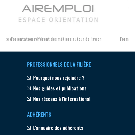
Aer
Formation et l'insertion de personnes en situation de handicap
PROFESSIONNELS DE LA FILIÈRE
Pourquoi nous rejoindre ?
Nos guides et publications
Nos réseaux à l'international
ADHÉRENTS
L'annuaire des adhérents