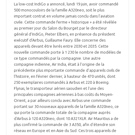
La low-cost IndiGo a annoncé, lundi 19 juin, avoir commandé
500 monocouloirs de la famille A320neo, soit le plus
important contrat en volume jamais conclu dans l’aviation
civile. Cette commande ferme « historique » a été révélée
au premier jour du Salon du Bourget par le directeur
général d’IndiGo, Pieter Elbers, en présence du président
exécutif d’Airbus, Guillaume Faury. Elle concerne des
appareils devant être livrés entre 2030 et 2035. Cette
nouvelle commande porte à 1 230 le nombre de modèles de
ce type commandés par la compagnie. Une autre
compagnie indienne, Air India, était à l’origine de la
précédente plus importante commande d’appareils civils de
l’histoire, en février dernier, à hauteur de 470 unités, dont
250 exemplaires commandés à Airbus et 220 à Boeing.
Flynas, le transporteur aérien saoudien et l'une des
principales compagnies aériennes à bas coûts du Moyen-
Orient, a par ailleurs conclu avec Airbus une commande
portant sur 30 nouveaux appareils de la famille A320neo, ce
qui porte la commande totale de la compagnie auprès
d'Airbus à 120 A320neo, dont 10 A321XLR. Air Mauritius a de
plus confirmé la commande de 3 A350, afin d'étendre son
réseau en Europe et en Asie du Sud. Ces trois appareils de