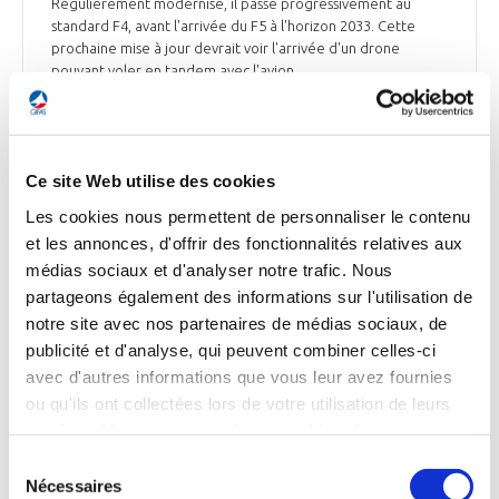
Régulièrement modernisé, il passe progressivement au
standard F4, avant l'arrivée du F5 à l'horizon 2033. Cette
prochaine mise à jour devrait voir l'arrivée d'un drone
pouvant voler en tandem avec l'avion.
Le Point du 10 mars 2025
Ce site Web utilise des cookies
Les cookies nous permettent de personnaliser le contenu
DÉFENSE
et les annonces, d'offrir des fonctionnalités relatives aux
Zoom sur le Mirage 2000D
médias sociaux et d'analyser notre trafic. Nous
La 3ème escadre de chasse est aujourd’hui le seul utilisateur
partageons également des informations sur l'utilisation de
du Mirage 2000D, 1er chasseur-bombardier tout temps
notre site avec nos partenaires de médias sociaux, de
moderne possédé par l’armée de l’Air et de l’Espace. Il sera
publicité et d'analyse, qui peuvent combiner celles-ci
entièrement rénové en 2026. La 3ème escadre de chasse
avec d'autres informations que vous leur avez fournies
regroupe aujourd’hui 3 escadrons sur la base de Nancy qui se
ou qu'ils ont collectées lors de votre utilisation de leurs
partagent la totalité des Mirage 2000D ainsi qu’une demi-
douzaine de Mirage 2000B d’entraînement. Quand les
services. Vous consentez à nos cookies si vous
Mirage 2000-5F de Luxeuil auront été retirés du service, ou
continuez à utiliser notre site Web.
Sélection
qu’ils auront tous été donnés à l’Ukraine, l’escadre sera
Nécessaires
du
également la dernière utilisatrice de Mirage 2000 en France,