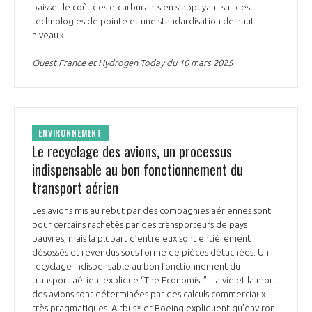
programmes ...
COMMISSIONS ET COMITÉS
baisser le coût des e-carburants en s’appuyant sur des
POURQUOI DEVENIR MEMBRE ?
L'OBSERVATOIRE
technologies de pointe et une standardisation de haut
LE MÉDIATEUR DE LA FILIÈRE AÉRONAUTIQUE ET SPATIALE
niveau ».
DEMANDE D’ADHÉSION
MÉDIATION ET CHARTE D’ENGAGEMENT SUR LES RELATIONS ENTRE
Ouest France et Hydrogen Today du 10 mars 2025
CLIENTS ET FOURNISSEURS
CHIFFRES CLÉS
LA MÉDIATION AU-DELÀ DE LA FILIÈRE AÉRONAUTIQUE ET SPATIALE
LES ENJEUX
ENVIRONNEMENT
Le recyclage des avions, un processus
PRENDRE CONTACT AVEC LE MÉDIATEUR DE LA FILIÈRE
indispensable au bon fonctionnement du
COMPÉTITIVITÉ
LES PUBLICATIONS
transport aérien
EMPLOI & FORMATION
Les avions mis au rebut par des compagnies aériennes sont
DOCUMENTS & BROCHURES
pour certains rachetés par des transporteurs de pays
pauvres, mais la plupart d’entre eux sont entièrement
ENVIRONNEMENT
désossés et revendus sous forme de pièces détachées. Un
RAPPORTS D'ACTIVITÉS
recyclage indispensable au bon fonctionnement du
transport aérien, explique “The Economist”. La vie et la mort
INNOVATION
des avions sont déterminées par des calculs commerciaux
très pragmatiques. Airbus* et Boeing expliquent qu’environ