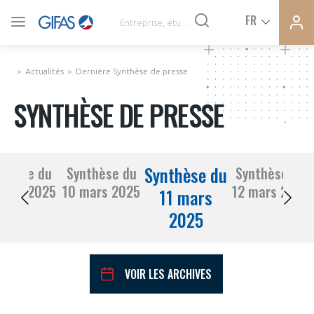
Ferme
Ferme
FR
VOUS ÊTES ADHÉRENTS
la
la
modal
modal
memb
memb
Actualités
Dernière Synthèse de presse
ACTUALITÉS
SYNTHÈSE DE PRESSE
À LA UNE
Synthèse du
nthèse du
Synthèse du
Synthèse du
DEMANDE D’ADHÉSION
07 mars 2025
10 mars 2025
12 mars 2025
SYNTHÈSE DE PRESSE
11 mars
2025
CONNEXION
AGENDA
Avez-vous un statut de droit français ?
VOIR LES ARCHIVES
PAS ENCORE ADHÉRENT ?
COMMUNIQUÉS DE PRESSE
VOUS ÊTES UN PROFESSIONNEL DE LA FILIÈRE ?