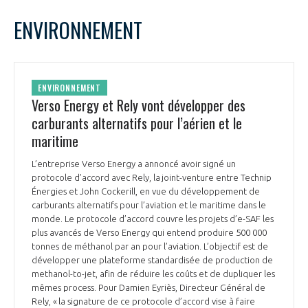
LE GIFAS
NON
OUI
mars
2025
Mois Précédent
Mois 
t
ENVIRONNEMENT
Rejoignez une filière d’excellence et développez
L
M
M
J
V
S
D
 à
votre réseau au sein d’un écosystème intégré et
1
2
PRÉSENTATION
cohérent
3
4
5
6
7
8
9
ENVIRONNEMENT
10
11
12
13
14
15
16
Verso Energy et Rely vont développer des
NOTRE VISION
ORGANISATION
17
18
19
20
21
22
23
carburants alternatifs pour l’aérien et le
24
25
26
27
28
29
30
maritime
NOS MISSIONS
31
LE CONSEIL DU GIFAS
FONCTIONNEMENT
L’entreprise Verso Energy a annoncé avoir signé un
protocole d’accord avec Rely, la joint-venture entre Technip
NOTRE HISTOIRE
L’ÉQUIPE DU GIFAS
Énergies et John Cockerill, en vue du développement de
GEADS
ACCOMPAGNEMENT DE NOS ADHÉRENTS
carburants alternatifs pour l’aviation et le maritime dans le
monde. Le protocole d’accord couvre les projets d’e-SAF les
NOS RÉSEAUX À L'INTERNATIONAL
plus avancés de Verso Energy qui entend produire 500 000
COMITÉ AERO PME
LES PROGRAMMES DU GIFAS
tonnes de méthanol par an pour l’aviation. L’objectif est de
LA MÉDIATION
développer une plateforme standardisée de production de
Découvrez les avantages d'adhérer au GIFAS.
methanol-to-jet, afin de réduire les coûts et de dupliquer les
STARTAIR
UN ÉCOSYSTÈME INTÉGRÉ ET COHÉRENT
mêmes process. Pour Damien Eyriès, Directeur Général de
LA MÉDIATION DANS LA FILIÈRE AÉRONAUTIQUE ET SPATIALE
Rencontres, salons, données sectorielles,
LE SALON DU BOURGET
Rely, « la signature de ce protocole d’accord vise à faire