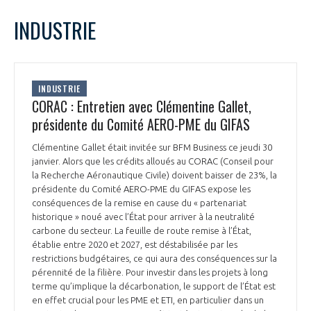
LE GIFAS
NON
OUI
janvier
2025
Mois Précédent
Mois 
t
INDUSTRIE
Rejoignez une filière d’excellence et développez
L
M
M
J
V
S
D
 à
votre réseau au sein d’un écosystème intégré et
1
2
3
4
5
PRÉSENTATION
cohérent
6
7
8
9
10
11
12
INDUSTRIE
13
14
15
16
17
18
19
CORAC : Entretien avec Clémentine Gallet,
NOTRE VISION
ORGANISATION
20
21
22
23
24
25
26
présidente du Comité AERO-PME du GIFAS
27
28
29
30
31
NOS MISSIONS
Clémentine Gallet était invitée sur BFM Business ce jeudi 30
LE CONSEIL DU GIFAS
FONCTIONNEMENT
janvier. Alors que les crédits alloués au CORAC (Conseil pour
la Recherche Aéronautique Civile) doivent baisser de 23%, la
NOTRE HISTOIRE
présidente du Comité AERO-PME du GIFAS expose les
L’ÉQUIPE DU GIFAS
GEADS
conséquences de la remise en cause du « partenariat
ACCOMPAGNEMENT DE NOS ADHÉRENTS
historique » noué avec l’État pour arriver à la neutralité
carbone du secteur. La feuille de route remise à l’État,
NOS RÉSEAUX À L'INTERNATIONAL
COMITÉ AERO PME
établie entre 2020 et 2027, est déstabilisée par les
LES PROGRAMMES DU GIFAS
LA MÉDIATION
restrictions budgétaires, ce qui aura des conséquences sur la
pérennité de la filière. Pour investir dans les projets à long
Découvrez les avantages d'adhérer au GIFAS.
STARTAIR
UN ÉCOSYSTÈME INTÉGRÉ ET COHÉRENT
terme qu’implique la décarbonation, le support de l’État est
LA MÉDIATION DANS LA FILIÈRE AÉRONAUTIQUE ET SPATIALE
Rencontres, salons, données sectorielles,
LE SALON DU BOURGET
en effet crucial pour les PME et ETI, en particulier dans un