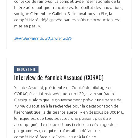
programmes ...
contexte de ramp-up. La compétitivité internationale de la
COMMISSIONS ET COMITÉS
POURQUOI DEVENIR MEMBRE ?
filière aéronautique française est le résultat des innovations,
L'OBSERVATOIRE
LE MÉDIATEUR DE LA FILIÈRE AÉRONAUTIQUE ET SPATIALE
souligne Clémentine Gallet. « Si l’innovation s’arrête, la
DEMANDE D’ADHÉSION
compétitivité, déjà grevée par les coûts de production, est
mise en péril ».
MÉDIATION ET CHARTE D’ENGAGEMENT SUR LES RELATIONS ENTRE
CLIENTS ET FOURNISSEURS
CHIFFRES CLÉS
BFM Business du 30 janvier 2025
LA MÉDIATION AU-DELÀ DE LA FILIÈRE AÉRONAUTIQUE ET SPATIALE
LES ENJEUX
PRENDRE CONTACT AVEC LE MÉDIATEUR DE LA FILIÈRE
INDUSTRIE
Interview de Yannick Assouad (CORAC)
COMPÉTITIVITÉ
LES PUBLICATIONS
Yannick Assouad, présidente du Comité de pilotage du
EMPLOI & FORMATION
CORAC, était interviewée mercredi 29 janvier sur Radio
DOCUMENTS & BROCHURES
Classique. Alors que le gouvernement prévoit une baisse de
70 M€ du soutien à la recherche pour la décarbonation de
ENVIRONNEMENT
l’aéronautique, la dirigeante alerte : « en dessous de 300 M€,
RAPPORTS D'ACTIVITÉS
le risque est que tous les acteurs ne puissent plus être
accompagnés. Le risque est aussi celui d’un décalage des
INNOVATION
programmes », ce qui entraînerait un défaut de
compétitivité face aux Etats-Unis et à la Chine.