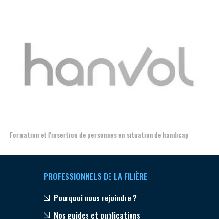
Aer
Formation et l'insertion de personnes en situation de handicap
PROFESSIONNELS DE LA FILIÈRE
Pourquoi nous rejoindre ?
Nos guides et publications