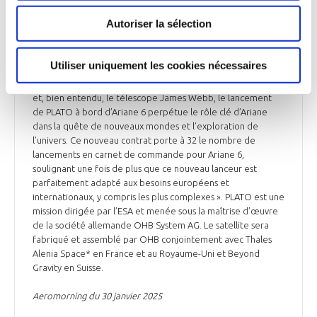
européenne (ESA) le contrat de lancement de son satellite
Autoriser la sélection
PLATO (PLAnetary Transits and Oscillations of stars). Le
satellite sera lancé fin 2026 à bord d’une Ariane 62 depuis le
port spatial européen de Kourou. David Cavaillolès,
Utiliser uniquement les cookies nécessaires
président exécutif d’Arianespace, a déclaré : « Après des
missions scientifiques majeures comme JUICE, BepiColombo
et, bien entendu, le télescope James Webb, le lancement
de PLATO à bord d’Ariane 6 perpétue le rôle clé d’Ariane
dans la quête de nouveaux mondes et l’exploration de
l’univers. Ce nouveau contrat porte à 32 le nombre de
lancements en carnet de commande pour Ariane 6,
soulignant une fois de plus que ce nouveau lanceur est
parfaitement adapté aux besoins européens et
internationaux, y compris les plus complexes ». PLATO est une
mission dirigée par l’ESA et menée sous la maîtrise d’œuvre
de la société allemande OHB System AG. Le satellite sera
fabriqué et assemblé par OHB conjointement avec Thales
Alenia Space* en France et au Royaume-Uni et Beyond
Gravity en Suisse.
Aeromorning du 30 janvier 2025