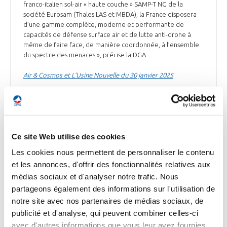
franco-italien sol-air « haute couche » SAMP-T NG de la
société Eurosam (Thales LAS et MBDA), la France disposera
d’une gamme complète, moderne et performante de
capacités de défense surface air et de lutte anti-drone à
même de faire face, de manière coordonnée, à l’ensemble
du spectre des menaces », précise la DGA.
Air & Cosmos et L’Usine Nouvelle du 30 janvier 2025
ESPACE
Ce site Web utilise des cookies
Les cookies nous permettent de personnaliser le contenu
et les annonces, d'offrir des fonctionnalités relatives aux
médias sociaux et d'analyser notre trafic. Nous
ESPACE
partageons également des informations sur l'utilisation de
Thales Alenia Space signe un contrat avec
notre site avec nos partenaires de médias sociaux, de
l’ESA pour développer un futur atterrisseur
publicité et d'analyse, qui peuvent combiner celles-ci
lunaire autonome et polyvalent
avec d'autres informations que vous leur avez fournies