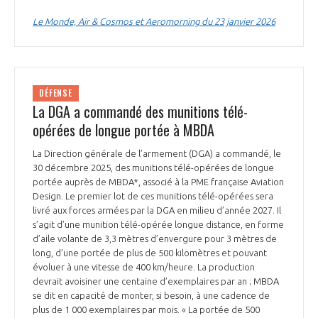
programmes ...
COMMISSIONS ET COMITÉS
POURQUOI DEVENIR MEMBRE ?
L'OBSERVATOIRE
Le Monde, Air & Cosmos et Aeromorning du 23 janvier 2026
LE MÉDIATEUR DE LA FILIÈRE AÉRONAUTIQUE ET SPATIALE
DEMANDE D’ADHÉSION
MÉDIATION ET CHARTE D’ENGAGEMENT SUR LES RELATIONS ENTRE
CLIENTS ET FOURNISSEURS
CHIFFRES CLÉS
DÉFENSE
La DGA a commandé des munitions télé-
LA MÉDIATION AU-DELÀ DE LA FILIÈRE AÉRONAUTIQUE ET SPATIALE
opérées de longue portée à MBDA
LES ENJEUX
La Direction générale de l’armement (DGA) a commandé, le
PRENDRE CONTACT AVEC LE MÉDIATEUR DE LA FILIÈRE
30 décembre 2025, des munitions télé-opérées de longue
COMPÉTITIVITÉ
LES PUBLICATIONS
portée auprès de MBDA*, associé à la PME française Aviation
Design. Le premier lot de ces munitions télé-opérées sera
livré aux forces armées par la DGA en milieu d’année 2027. Il
EMPLOI & FORMATION
DOCUMENTS & BROCHURES
s’agit d’une munition télé-opérée longue distance, en forme
d’aile volante de 3,3 mètres d’envergure pour 3 mètres de
long, d’une portée de plus de 500 kilomètres et pouvant
ENVIRONNEMENT
RAPPORTS D'ACTIVITÉS
évoluer à une vitesse de 400 km/heure. La production
devrait avoisiner une centaine d’exemplaires par an ; MBDA
INNOVATION
se dit en capacité de monter, si besoin, à une cadence de
plus de 1 000 exemplaires par mois. « La portée de 500