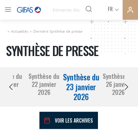
Ferme
Ferme
FR
VOUS ÊTES ADHÉRENTS
la
la
modal
modal
memb
memb
Actualités
Dernière Synthèse de presse
ACTUALITÉS
SYNTHÈSE DE PRESSE
À LA UNE
Synthèse du
thèse du
Synthèse du
Synthèse du
DEMANDE D’ADHÉSION
 janvier
22 janvier
26 janvier
SYNTHÈSE DE PRESSE
23 janvier
2026
2026
2026
2026
CONNEXION
AGENDA
Avez-vous un statut de droit français ?
VOIR LES ARCHIVES
PAS ENCORE ADHÉRENT ?
COMMUNIQUÉS DE PRESSE
VOUS ÊTES UN PROFESSIONNEL DE LA FILIÈRE ?