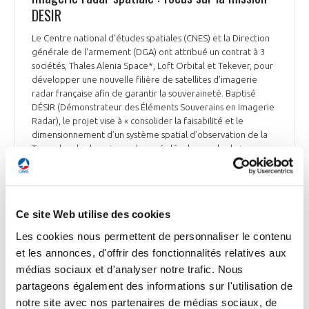
DESIR
Le Centre national d'études spatiales (CNES) et la Direction
générale de l'armement (DGA) ont attribué un contrat à 3
sociétés, Thales Alenia Space*, Loft Orbital et Tekever, pour
développer une nouvelle filière de satellites d'imagerie
radar française afin de garantir la souveraineté. Baptisé
DÉSIR (Démonstrateur des Éléments Souverains en Imagerie
Radar), le projet vise à « consolider la faisabilité et le
dimensionnement d’un système spatial d’observation de la
Terre dans le domaine radar, pré-développer les briques
technologiques souveraines et monter en compétence sur le
traitement d’image ». Thales Alenia Space réalisera la charge
utile, en coopération avec Tekever France, qui développera
l'antenne active intégrée. Loft Orbital sera le mandataire du
Ce site Web utilise des cookies
consortium, responsable du satellite et du segment sol. Le
projet doit être mis en orbite en 2029.
Les cookies nous permettent de personnaliser le contenu
et les annonces, d'offrir des fonctionnalités relatives aux
Les Echos, La Dépêche du Midi et Zone-Militaire.com du 23
médias sociaux et d'analyser notre trafic. Nous
janvier 2026
partageons également des informations sur l'utilisation de
notre site avec nos partenaires de médias sociaux, de