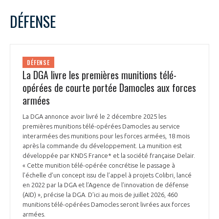
LE GIFAS
NON
OUI
janvier
2026
Mois Précédent
Mois 
t
DÉFENSE
Rejoignez une filière d’excellence et développez
L
M
M
J
V
S
D
 à
votre réseau au sein d’un écosystème intégré et
1
2
3
4
PRÉSENTATION
cohérent
5
6
7
8
9
10
11
DÉFENSE
12
13
14
15
16
17
18
La DGA livre les premières munitions télé-
NOTRE VISION
ORGANISATION
19
20
21
22
23
24
25
opérées de courte portée Damocles aux forces
26
27
28
29
30
31
armées
NOS MISSIONS
LE CONSEIL DU GIFAS
FONCTIONNEMENT
La DGA annonce avoir livré le 2 décembre 2025 les
premières munitions télé-opérées Damocles au service
NOTRE HISTOIRE
L’ÉQUIPE DU GIFAS
interarmées des munitions pour les forces armées, 18 mois
GEADS
ACCOMPAGNEMENT DE NOS ADHÉRENTS
après la commande du développement. La munition est
développée par KNDS France* et la société française Delair.
NOS RÉSEAUX À L'INTERNATIONAL
« Cette munition télé-opérée concrétise le passage à
COMITÉ AERO PME
LES PROGRAMMES DU GIFAS
l’échelle d’un concept issu de l’appel à projets Colibri, lancé
LA MÉDIATION
en 2022 par la DGA et l’Agence de l’innovation de défense
Découvrez les avantages d'adhérer au GIFAS.
(AID) », précise la DGA. D’ici au mois de juillet 2026, 460
STARTAIR
UN ÉCOSYSTÈME INTÉGRÉ ET COHÉRENT
munitions télé-opérées Damocles seront livrées aux forces
LA MÉDIATION DANS LA FILIÈRE AÉRONAUTIQUE ET SPATIALE
Rencontres, salons, données sectorielles,
LE SALON DU BOURGET
armées.