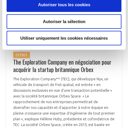
l’époque ayant précédé la formation des étoiles et des
Autoriser tous les cookies
galaxies », précise TAS. Les 3 satellites composant la mission
doivent être lancés en 2035 à bord d’Ariane 6.
Autoriser la sélection
Boursorama du 23 janvier 2026
Utiliser uniquement les cookies nécessaires
ESPACE
The Exploration Company en négociation pour
acquérir la startup britannique Orbex
The Exploration Company** (TEC), qui développe Nyx, un
véhicule de transport de fret spatial, est entrée « en
discussions exclusives en vue d'une transaction potentielle »
avec la société britannique Orbex Space. « Le
rapprochement de nos entreprises permettrait de
diversifier nos capacités et d'apporter à notre équipe en
pleine croissance une expertise d'ingénierie de tout premier
plan », explique Hélène Huby, présidente et cofondatrice de
TEC. La société Orbex Space, créée en 2015, est basée en