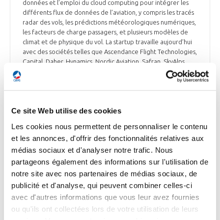
données et l’emploi du cloud computing pour intégrer les
différents flux de données de l’aviation, y compris les tracés
radar des vols, les prédictions météorologiques numériques,
les facteurs de charge passagers, et plusieurs modèles de
climat et de physique du vol. La startup travaille aujourd’hui
avec des sociétés telles que Ascendance Flight Technologies,
Capital, Daher, Hynamics, Nordic Aviation, Safran, SkyAlps,
Société Générale et Vueling.
L’Usine Nouvelle du 26 juin
Ce site Web utilise des cookies
Les cookies nous permettent de personnaliser le contenu
et les annonces, d'offrir des fonctionnalités relatives aux
ESPACE
médias sociaux et d'analyser notre trafic. Nous
partageons également des informations sur l'utilisation de
notre site avec nos partenaires de médias sociaux, de
publicité et d'analyse, qui peuvent combiner celles-ci
ESPACE
avec d'autres informations que vous leur avez fournies
La Chine rapporte avec succès les 1ers
ou qu'ils ont collectées lors de votre utilisation de leurs
échantillons de la face cachée de la Lune