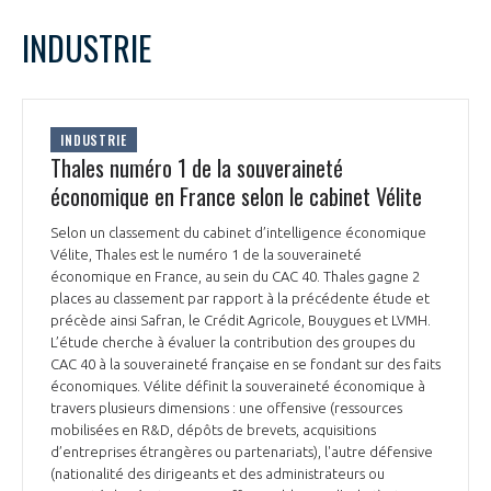
LE GIFAS
NON
OUI
juin
2024
Mois Précédent
Mois 
t
INDUSTRIE
Rejoignez une filière d’excellence et développez
L
M
M
J
V
S
D
 à
votre réseau au sein d’un écosystème intégré et
1
2
PRÉSENTATION
cohérent
3
4
5
6
7
8
9
INDUSTRIE
10
11
12
13
14
15
16
Thales numéro 1 de la souveraineté
NOTRE VISION
ORGANISATION
17
18
19
20
21
22
23
économique en France selon le cabinet Vélite
24
25
26
27
28
29
30
NOS MISSIONS
Selon un classement du cabinet d’intelligence économique
LE CONSEIL DU GIFAS
FONCTIONNEMENT
Vélite, Thales est le numéro 1 de la souveraineté
économique en France, au sein du CAC 40. Thales gagne 2
NOTRE HISTOIRE
places au classement par rapport à la précédente étude et
L’ÉQUIPE DU GIFAS
GEADS
précède ainsi Safran, le Crédit Agricole, Bouygues et LVMH.
ACCOMPAGNEMENT DE NOS ADHÉRENTS
L’étude cherche à évaluer la contribution des groupes du
CAC 40 à la souveraineté française en se fondant sur des faits
NOS RÉSEAUX À L'INTERNATIONAL
COMITÉ AERO PME
économiques. Vélite définit la souveraineté économique à
LES PROGRAMMES DU GIFAS
LA MÉDIATION
travers plusieurs dimensions : une offensive (ressources
mobilisées en R&D, dépôts de brevets, acquisitions
Découvrez les avantages d'adhérer au GIFAS.
STARTAIR
UN ÉCOSYSTÈME INTÉGRÉ ET COHÉRENT
d’entreprises étrangères ou partenariats), l'autre défensive
LA MÉDIATION DANS LA FILIÈRE AÉRONAUTIQUE ET SPATIALE
Rencontres, salons, données sectorielles,
LE SALON DU BOURGET
(nationalité des dirigeants et des administrateurs ou