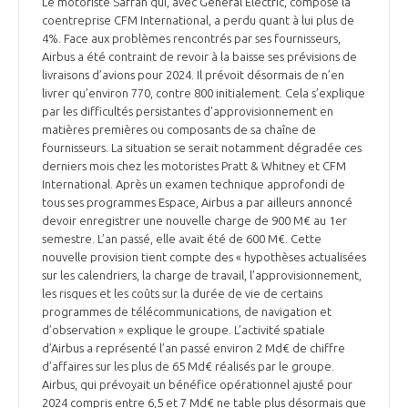
Le motoriste Safran qui, avec General Electric, compose la
INTERNATIONALISATION
coentreprise CFM International, a perdu quant à lui plus de
4%. Face aux problèmes rencontrés par ses fournisseurs,
Airbus a été contraint de revoir à la baisse ses prévisions de
livraisons d’avions pour 2024. Il prévoit désormais de n’en
livrer qu’environ 770, contre 800 initialement. Cela s’explique
par les difficultés persistantes d’approvisionnement en
matières premières ou composants de sa chaîne de
fournisseurs. La situation se serait notamment dégradée ces
derniers mois chez les motoristes Pratt & Whitney et CFM
International. Après un examen technique approfondi de
tous ses programmes Espace, Airbus a par ailleurs annoncé
devoir enregistrer une nouvelle charge de 900 M€ au 1er
semestre. L’an passé, elle avait été de 600 M€. Cette
nouvelle provision tient compte des « hypothèses actualisées
sur les calendriers, la charge de travail, l’approvisionnement,
les risques et les coûts sur la durée de vie de certains
programmes de télécommunications, de navigation et
d’observation » explique le groupe. L’activité spatiale
d’Airbus a représenté l’an passé environ 2 Md€ de chiffre
d’affaires sur les plus de 65 Md€ réalisés par le groupe.
Airbus, qui prévoyait un bénéfice opérationnel ajusté pour
2024 compris entre 6,5 et 7 Md€ ne table plus désormais que