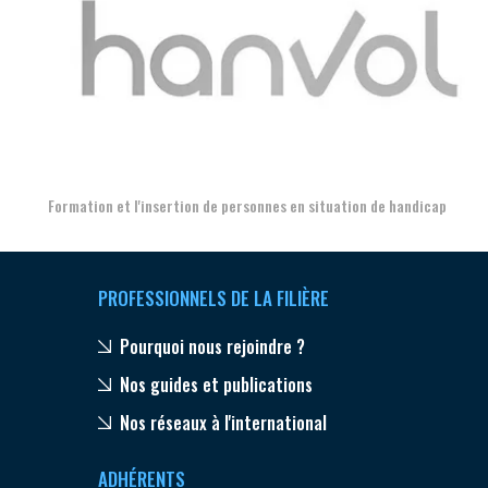
Aer
Formation et l'insertion de personnes en situation de handicap
PROFESSIONNELS DE LA FILIÈRE
Pourquoi nous rejoindre ?
Nos guides et publications
Nos réseaux à l'international
ADHÉRENTS