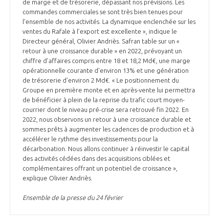
programmes ...
de marge et de trésorerie, dépassant nos prévisions. Les
COMMISSIONS ET COMITÉS
POURQUOI DEVENIR MEMBRE ?
commandes commerciales se sont très bien tenues pour
L'OBSERVATOIRE
LE MÉDIATEUR DE LA FILIÈRE AÉRONAUTIQUE ET SPATIALE
l’ensemble de nos activités. La dynamique enclenchée sur les
DEMANDE D’ADHÉSION
ventes du Rafale à l’export est excellente », indique le
Directeur général, Olivier Andriès. Safran table sur un «
MÉDIATION ET CHARTE D’ENGAGEMENT SUR LES RELATIONS ENTRE
retour à une croissance durable » en 2022, prévoyant un
CLIENTS ET FOURNISSEURS
CHIFFRES CLÉS
chiffre d'affaires compris entre 18 et 18,2 Md€, une marge
opérationnelle courante d'environ 13% et une génération
LA MÉDIATION AU-DELÀ DE LA FILIÈRE AÉRONAUTIQUE ET SPATIALE
de trésorerie d'environ 2 Md€. « Le positionnement du
Groupe en première monte et en après-vente lui permettra
LES ENJEUX
de bénéficier à plein de la reprise du trafic court moyen-
PRENDRE CONTACT AVEC LE MÉDIATEUR DE LA FILIÈRE
courrier dont le niveau pré-crise sera retrouvé fin 2022. En
2022, nous observons un retour à une croissance durable et
COMPÉTITIVITÉ
LES PUBLICATIONS
sommes prêts à augmenter les cadences de production et à
accélérer le rythme des investissements pour la
EMPLOI & FORMATION
décarbonation. Nous allons continuer à réinvestir le capital
DOCUMENTS & BROCHURES
des activités cédées dans des acquisitions ciblées et
complémentaires offrant un potentiel de croissance »,
ENVIRONNEMENT
explique Olivier Andriès.
RAPPORTS D'ACTIVITÉS
Ensemble de la presse du 24 février
INNOVATION