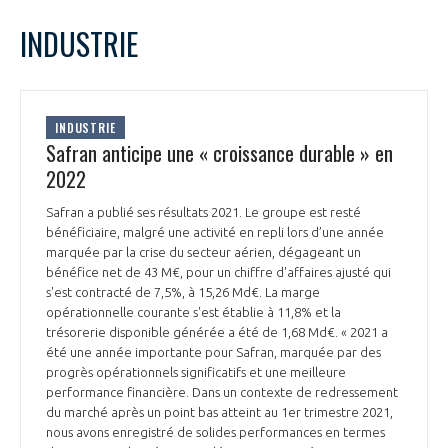
LE GIFAS
NON
OUI
février
2022
Mois Précédent
Mois 
t
INDUSTRIE
Rejoignez une filière d’excellence et développez
L
M
M
J
V
S
D
 à
votre réseau au sein d’un écosystème intégré et
1
2
3
4
5
6
PRÉSENTATION
cohérent
7
8
9
10
11
12
13
INDUSTRIE
14
15
16
17
18
19
20
Safran anticipe une « croissance durable » en
NOTRE VISION
ORGANISATION
21
22
23
24
25
26
27
2022
28
NOS MISSIONS
Safran a publié ses résultats 2021. Le groupe est resté
LE CONSEIL DU GIFAS
FONCTIONNEMENT
bénéficiaire, malgré une activité en repli lors d’une année
marquée par la crise du secteur aérien, dégageant un
NOTRE HISTOIRE
bénéfice net de 43 M€, pour un chiffre d'affaires ajusté qui
L’ÉQUIPE DU GIFAS
GEADS
s'est contracté de 7,5%, à 15,26 Md€. La marge
ACCOMPAGNEMENT DE NOS ADHÉRENTS
opérationnelle courante s'est établie à 11,8% et la
trésorerie disponible générée a été de 1,68 Md€. « 2021 a
NOS RÉSEAUX À L'INTERNATIONAL
COMITÉ AERO PME
été une année importante pour Safran, marquée par des
LES PROGRAMMES DU GIFAS
LA MÉDIATION
progrès opérationnels significatifs et une meilleure
performance financière. Dans un contexte de redressement
Découvrez les avantages d'adhérer au GIFAS.
STARTAIR
UN ÉCOSYSTÈME INTÉGRÉ ET COHÉRENT
du marché après un point bas atteint au 1er trimestre 2021,
LA MÉDIATION DANS LA FILIÈRE AÉRONAUTIQUE ET SPATIALE
Rencontres, salons, données sectorielles,
LE SALON DU BOURGET
nous avons enregistré de solides performances en termes