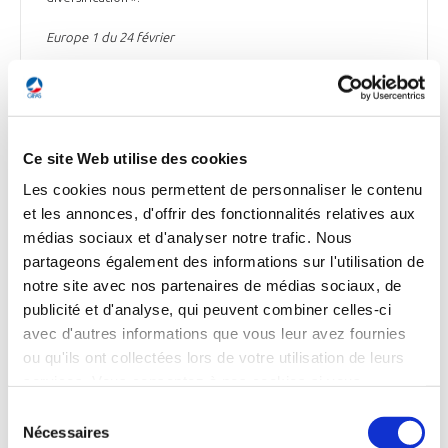
Europe 1 du 24 février
DÉFENSE
Ce site Web utilise des cookies
Les cookies nous permettent de personnaliser le contenu
et les annonces, d'offrir des fonctionnalités relatives aux
médias sociaux et d'analyser notre trafic. Nous
DÉFENSE
partageons également des informations sur l'utilisation de
Le ministère de la Défense serbe a commandé
notre site avec nos partenaires de médias sociaux, de
deux Airbus C295
publicité et d'analyse, qui peuvent combiner celles-ci
Airbus fait part d'une commande de deux avions C295 par le
avec d'autres informations que vous leur avez fournies
ministère de la Défense serbe, contrat qui fera de l'armée
ou qu'ils ont collectées lors de votre utilisation de leurs
de l'Air serbe le 36ème opérateur dans le monde pour cet
services. Vous consentez à nos cookies si vous
appareil. Le contrat a été signé à Madrid en présence de
continuez à utiliser notre site Web.
Sélection
hauts membres du gouvernement de la République de
Nécessaires
Serbie et de l'Espagne. Ce contrat sera accompagné d'un
du