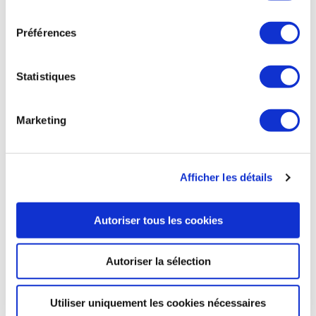
accord de supervision de gouvernement à gouvernement
consentement
entre les ministères de la Défense d'Espagne et de la
République de Serbie, qui vise à étudier le développement
Préférences
de futurs programmes de défense entre les deux nations. «
Airbus s'engage à maintenir et à favoriser son étroite
collaboration avec la République de Serbie, qui exploite
Statistiques
déjà les solutions militaires d'Airbus », précise l’avionneur. Les
deux appareils, en configuration transport, seront équipés
de la suite avionique moderne Collins Aerospace Pro Line
Marketing
Fusion et contribueront à renforcer les capacités de
transport aérien de la République de Serbie. Les livraisons
devraient commencer à la fin de 2023. Avec un total de 281
commandes dans le monde et plus d'un demi-million
Afficher les détails
d'heures de vol en exploitation, le C295 « est le leader
incontesté de son segment », souligne Airbus.
Autoriser tous les cookies
ABC Bourse du 24 février
Autoriser la sélection
DÉFENSE
Utiliser uniquement les cookies nécessaires