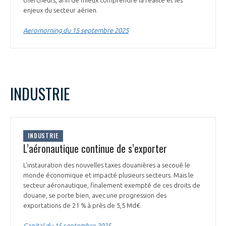
enjeux du secteur aérien.
INTERNATIONALISATION
Aeromorning du 15 septembre 2025
INDUSTRIE
INDUSTRIE
L’aéronautique continue de s’exporter
L’instauration des nouvelles taxes douanières a secoué le
monde économique et impacté plusieurs secteurs. Mais le
secteur aéronautique, finalement exempté de ces droits de
douane, se porte bien, avec une progression des
exportations de 21 % à près de 5,5 Md€.
Capital du 15 septembre 2025