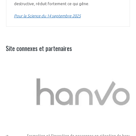
destructive, réduit fortement ce qui gêne.
Pour la Science du 14 septembre 2025
Site connexes et partenaires
Aer
Formation et l'insertion de personnes en situation de handicap