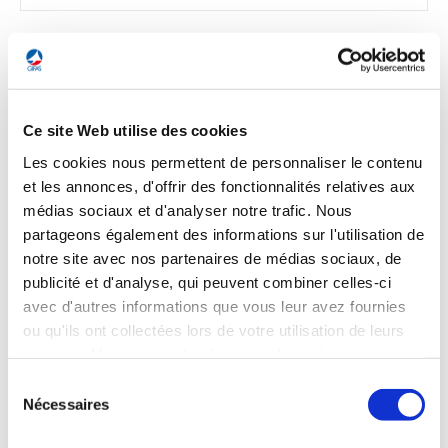
ESPACE
Ce site Web utilise des cookies
Les cookies nous permettent de personnaliser le contenu
ESPACE
et les annonces, d'offrir des fonctionnalités relatives aux
SpaceRISE attribue un contrat de 400 M€ à
médias sociaux et d'analyser notre trafic. Nous
Thales Alenia Space
partageons également des informations sur l'utilisation de
notre site avec nos partenaires de médias sociaux, de
Le consortium SpaceRISE a confié un contrat de levée de
publicité et d'analyse, qui peuvent combiner celles-ci
risques à Thales Alenia Space* en vue de développer de
avec d'autres informations que vous leur avez fournies
nouvelles technologies embarquées dans les charges utiles
ou qu'ils ont collectées lors de votre utilisation de leurs
des satellites. Le montant du contrat attribué
par SpaceRISE, qui développera et exploitera la
services. Vous consentez à nos cookies si vous
constellation IRIS², s'élèverait à plus de 400 M€.
continuez à utiliser notre site Web.
Sélection
Nécessaires
du
La Tribune du 16 septembre 2025
consentement