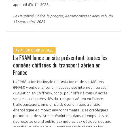
programmes ...
COMMISSIONS ET COMITÉS
appareil d’ici fin 2025.
POURQUOI DEVENIR MEMBRE ?
L'OBSERVATOIRE
LE MÉDIATEUR DE LA FILIÈRE AÉRONAUTIQUE ET SPATIALE
Le Dauphiné Libéré, le progrès, Aeromorning et Aeroweb, du
DEMANDE D’ADHÉSION
15 septembre 2025
MÉDIATION ET CHARTE D’ENGAGEMENT SUR LES RELATIONS ENTRE
CLIENTS ET FOURNISSEURS
CHIFFRES CLÉS
LA MÉDIATION AU-DELÀ DE LA FILIÈRE AÉRONAUTIQUE ET SPATIALE
AVIATION COMMERCIALE
LES ENJEUX
La FNAM lance un site présentant toutes les
PRENDRE CONTACT AVEC LE MÉDIATEUR DE LA FILIÈRE
données chiffrées du transport aérien en
COMPÉTITIVITÉ
France
LES PUBLICATIONS
La Fédération Nationale de l’Aviation et de ses Métiers
EMPLOI & FORMATION
(FNAM) vient de lancer un nouveau site internet interactif,
DOCUMENTS & BROCHURES
« L’Aviation en Chiffres », conçu pour offrir à tous un accès
simple aux données clés du transport aérien en France :
ENVIRONNEMENT
trafic passagers, emploi, poids économique, transition
RAPPORTS D'ACTIVITÉS
énergétique et impact environnemental. Des graphiques
permettent de suivre les évolutions dans le temps. Le site
INNOVATION
s’adresse au grand public, aux médias, aux décideurs et aux
chercheurs, afin de mieux comprendre la réalité et les