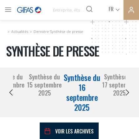
Ferme
Ferme
FR
VOUS ÊTES ADHÉRENTS
la
la
modal
modal
memb
memb
Actualités
Dernière Synthèse de presse
ACTUALITÉS
SYNTHÈSE DE PRESSE
À LA UNE
Synthèse du
nthèse du
Synthèse du
Synthèse du
DEMANDE D’ADHÉSION
septembre
15 septembre
17 septembre
SYNTHÈSE DE PRESSE
16
2025
2025
2025
septembre
CONNEXION
2025
AGENDA
Avez-vous un statut de droit français ?
PAS ENCORE ADHÉRENT ?
COMMUNIQUÉS DE PRESSE
VOIR LES ARCHIVES
VOUS ÊTES UN PROFESSIONNEL DE LA FILIÈRE ?