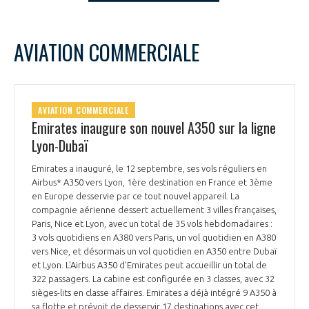
LE GIFAS
NON
OUI
t
Rejoignez une filière d’excellence et développez
septembre
2025
Mois Précédent
Mois 
AVIATION COMMERCIALE
 à
votre réseau au sein d’un écosystème intégré et
L
M
M
J
V
S
D
PRÉSENTATION
cohérent
1
2
3
4
5
6
7
8
9
10
11
12
13
14
NOTRE VISION
AVIATION COMMERCIALE
ORGANISATION
15
16
17
18
19
20
21
Emirates inaugure son nouvel A350 sur la ligne
22
23
24
25
26
27
28
Lyon-Dubaï
NOS MISSIONS
LE CONSEIL DU GIFAS
29
30
FONCTIONNEMENT
Emirates a inauguré, le 12 septembre, ses vols réguliers en
Airbus* A350 vers Lyon, 1ère destination en France et 3ème
NOTRE HISTOIRE
L’ÉQUIPE DU GIFAS
en Europe desservie par ce tout nouvel appareil. La
GEADS
ACCOMPAGNEMENT DE NOS ADHÉRENTS
compagnie aérienne dessert actuellement 3 villes françaises,
Paris, Nice et Lyon, avec un total de 35 vols hebdomadaires :
NOS RÉSEAUX À L'INTERNATIONAL
3 vols quotidiens en A380 vers Paris, un vol quotidien en A380
COMITÉ AERO PME
LES PROGRAMMES DU GIFAS
LA MÉDIATION
vers Nice, et désormais un vol quotidien en A350 entre Dubaï
et Lyon. L'Airbus A350 d'Emirates peut accueillir un total de
Découvrez les avantages d'adhérer au GIFAS.
STARTAIR
322 passagers. La cabine est configurée en 3 classes, avec 32
UN ÉCOSYSTÈME INTÉGRÉ ET COHÉRENT
LA MÉDIATION DANS LA FILIÈRE AÉRONAUTIQUE ET SPATIALE
Rencontres, salons, données sectorielles,
sièges-lits en classe affaires. Emirates a déjà intégré 9 A350 à
LE SALON DU BOURGET
sa flotte et prévoit de desservir 17 destinations avec cet