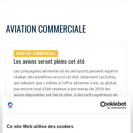
AVIATION COMMERCIALE
AVIATION COMMERCIALE
Les avions seront pleins cet été
Les compagnies aériennes et les aéroports peuvent espérer
réaliser des bénéfices record cet été, observent Les Echos,
qui relèvent que « même si l'offre aérienne n'est, au global,
pas encore tout à fait revenue à son niveau de 2019, les
avions disponibles ont fait le plein, à des tarifs supérieurs de
15% à 20%, en moyenne », à ceux d'avant la crise sanitaire.
Les aéroports et les compagnies aériennes se sont préparés
à faire face à l'afflux de voyageurs, par d’importants
recrutements. « Nous avons désormais plus de capacités
qu'en 2019 », indique le Directeur général d'Air France-KLM,
Ce site Web utilise des cookies
Benjamin Smith. Les compagnies à coûts réduits, notamment