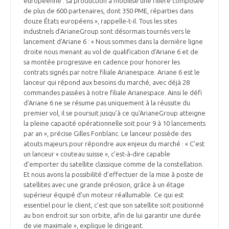
européenne : sa production a mobilisé une filière composée
de plus de 600 partenaires, dont 350 PME, réparties dans
douze États européens », rappelle-t-il. Tous les sites
industriels d’ArianeGroup sont désormais tournés vers le
lancement d’Ariane 6 : « Nous sommes dans la dernière ligne
droite nous menant au vol de qualification d’Ariane 6 et de
sa montée progressive en cadence pour honorer les
contrats signés par notre filiale Arianespace. Ariane 6 est le
lanceur qui répond aux besoins du marché, avec déjà 28
commandes passées à notre filiale Arianespace. Ainsi le défi
d’Ariane 6 ne se résume pas uniquement à la réussite du
premier vol, il se poursuit jusqu’à ce qu’ArianeGroup atteigne
la pleine capacité opérationnelle soit pour 9 à 10 lancements
par an », précise Gilles Fonblanc. Le lanceur possède des
atouts majeurs pour répondre aux enjeux du marché : « C’est
un lanceur « couteau suisse », c’est-à-dire capable
d’emporter du satellite classique comme de la constellation.
Et nous avons la possibilité d’effectuer de la mise à poste de
satellites avec une grande précision, grâce à un étage
supérieur équipé d’un moteur réallumable. Ce qui est
essentiel pour le client, c’est que son satellite soit positionné
au bon endroit sur son orbite, afin de lui garantir une durée
de vie maximale », explique le dirigeant.