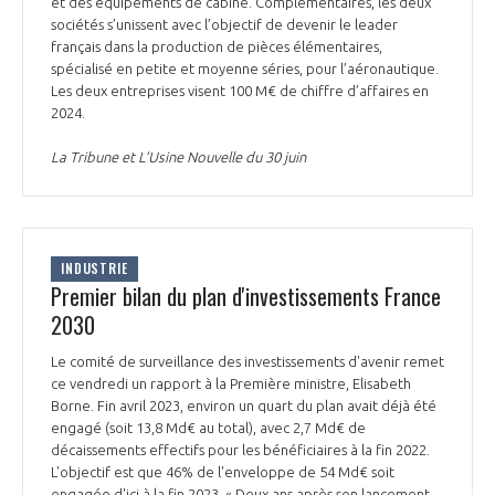
et des équipements de cabine. Complémentaires, les deux
INTERNATIONALISATION
sociétés s’unissent avec l’objectif de devenir le leader
français dans la production de pièces élémentaires,
spécialisé en petite et moyenne séries, pour l’aéronautique.
Les deux entreprises visent 100 M€ de chiffre d’affaires en
2024.
La Tribune et L’Usine Nouvelle du 30 juin
INDUSTRIE
Premier bilan du plan d'investissements France
2030
Le comité de surveillance des investissements d'avenir remet
ce vendredi un rapport à la Première ministre, Elisabeth
Borne. Fin avril 2023, environ un quart du plan avait déjà été
engagé (soit 13,8 Md€ au total), avec 2,7 Md€ de
décaissements effectifs pour les bénéficiaires à la fin 2022.
L'objectif est que 46% de l'enveloppe de 54 Md€ soit
engagée d'ici à la fin 2023. « Deux ans après son lancement,