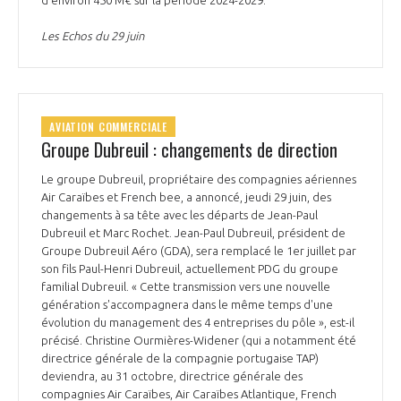
d'environ 450 M€ sur la période 2024-2029.
Les Echos du 29 juin
AVIATION COMMERCIALE
Groupe Dubreuil : changements de direction
Le groupe Dubreuil, propriétaire des compagnies aériennes
Air Caraïbes et French bee, a annoncé, jeudi 29 juin, des
changements à sa tête avec les départs de Jean-Paul
Dubreuil et Marc Rochet. Jean-Paul Dubreuil, président de
Groupe Dubreuil Aéro (GDA), sera remplacé le 1er juillet par
son fils Paul-Henri Dubreuil, actuellement PDG du groupe
familial Dubreuil. « Cette transmission vers une nouvelle
génération s'accompagnera dans le même temps d'une
évolution du management des 4 entreprises du pôle », est-il
précisé. Christine Ourmières-Widener (qui a notamment été
directrice générale de la compagnie portugaise TAP)
deviendra, au 31 octobre, directrice générale des
compagnies Air Caraïbes, Air Caraïbes Atlantique, French