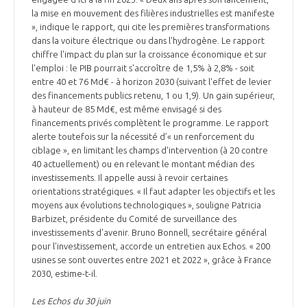
la mise en mouvement des filières industrielles est manifeste
», indique le rapport, qui cite les premières transformations
dans la voiture électrique ou dans l'hydrogène. Le rapport
chiffre l'impact du plan sur la croissance économique et sur
l'emploi : le PIB pourrait s'accroître de 1,5% à 2,8% - soit
entre 40 et 76 Md€ - à horizon 2030 (suivant l'effet de levier
des financements publics retenu, 1 ou 1,9). Un gain supérieur,
à hauteur de 85 Md€, est même envisagé si des
financements privés complètent le programme. Le rapport
alerte toutefois sur la nécessité d’« un renforcement du
ciblage », en limitant les champs d'intervention (à 20 contre
40 actuellement) ou en relevant le montant médian des
investissements. Il appelle aussi à revoir certaines
orientations stratégiques. « Il faut adapter les objectifs et les
moyens aux évolutions technologiques », souligne Patricia
Barbizet, présidente du Comité de surveillance des
investissements d'avenir. Bruno Bonnell, secrétaire général
pour l'investissement, accorde un entretien aux Echos. « 200
usines se sont ouvertes entre 2021 et 2022 », grâce à France
2030, estime-t-il.
Les Echos du 30 juin