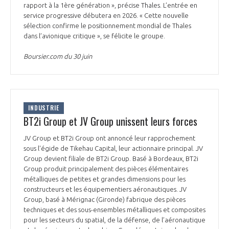
programmes ...
COMMISSIONS ET COMITÉS
rapport à la 1ère génération », précise Thales. L’entrée en
POURQUOI DEVENIR MEMBRE ?
L'OBSERVATOIRE
service progressive débutera en 2026. « Cette nouvelle
LE MÉDIATEUR DE LA FILIÈRE AÉRONAUTIQUE ET SPATIALE
sélection confirme le positionnement mondial de Thales
DEMANDE D’ADHÉSION
dans l’avionique critique », se félicite le groupe.
MÉDIATION ET CHARTE D’ENGAGEMENT SUR LES RELATIONS ENTRE
CLIENTS ET FOURNISSEURS
Boursier.com du 30 juin
CHIFFRES CLÉS
LA MÉDIATION AU-DELÀ DE LA FILIÈRE AÉRONAUTIQUE ET SPATIALE
LES ENJEUX
INDUSTRIE
PRENDRE CONTACT AVEC LE MÉDIATEUR DE LA FILIÈRE
BT2i Group et JV Group unissent leurs forces
COMPÉTITIVITÉ
LES PUBLICATIONS
JV Group et BT2i Group ont annoncé leur rapprochement
sous l'égide de Tikehau Capital, leur actionnaire principal. JV
EMPLOI & FORMATION
Group devient filiale de BT2i Group. Basé à Bordeaux, BT2i
DOCUMENTS & BROCHURES
Group produit principalement des pièces élémentaires
métalliques de petites et grandes dimensions pour les
ENVIRONNEMENT
RAPPORTS D'ACTIVITÉS
constructeurs et les équipementiers aéronautiques. JV
Group, basé à Mérignac (Gironde) fabrique des pièces
techniques et des sous-ensembles métalliques et composites
INNOVATION
pour les secteurs du spatial, de la défense, de l’aéronautique