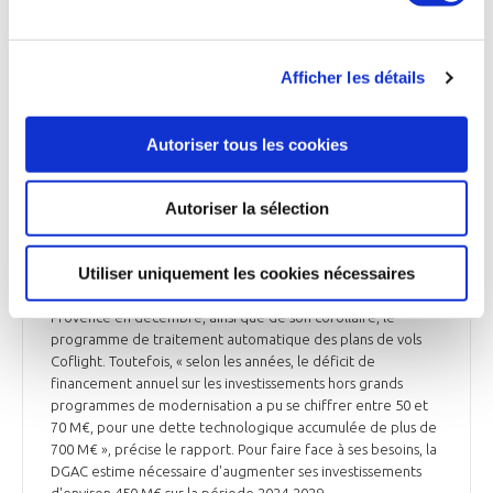
Contrôle aérien : une nécessaire remise à
niveau
La commission des Finances du Sénat a remis un rapport
Afficher les détails
consacré au suivi des principaux programmes de
modernisation des services de la navigation aérienne
(DSNA). Malgré plusieurs avancées, la remise à niveau du
Autoriser tous les cookies
contrôle du trafic aérien en France sera plus longue et plus
coûteuse que prévu, du fait du retard accumulé et des
Autoriser la sélection
erreurs commises durant la précédente décennie, selon ce
rapport. Depuis 2020, des étapes majeures de
modernisation ont été franchies, avec notamment l’entrée
Utiliser uniquement les cookies nécessaires
en service du système de gestion du trafic « 4-Flight », dans
les centres de contrôle de Reims en avril 2022, et d'Aix-en-
Provence en décembre, ainsi que de son corollaire, le
programme de traitement automatique des plans de vols
Coflight. Toutefois, « selon les années, le déficit de
financement annuel sur les investissements hors grands
programmes de modernisation a pu se chiffrer entre 50 et
70 M€, pour une dette technologique accumulée de plus de
700 M€ », précise le rapport. Pour faire face à ses besoins, la
DGAC estime nécessaire d'augmenter ses investissements