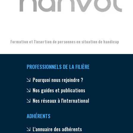
Aer
Formation et l'insertion de personnes en situation de handicap
PROFESSIONNELS DE LA FILIÈRE
Pourquoi nous rejoindre ?
Nos guides et publications
Nos réseaux à l'international
ADHÉRENTS
L'annuaire des adhérents