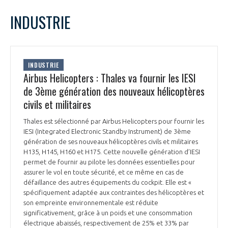
LE GIFAS
NON
OUI
juin
2023
Mois Précédent
Mois 
t
INDUSTRIE
Rejoignez une filière d’excellence et développez
L
M
M
J
V
S
D
 à
votre réseau au sein d’un écosystème intégré et
1
2
3
4
PRÉSENTATION
cohérent
5
6
7
8
9
10
11
INDUSTRIE
12
13
14
15
16
17
18
Airbus Helicopters : Thales va fournir les IESI
NOTRE VISION
ORGANISATION
19
20
21
22
23
24
25
de 3ème génération des nouveaux hélicoptères
26
27
28
29
30
civils et militaires
NOS MISSIONS
LE CONSEIL DU GIFAS
FONCTIONNEMENT
Thales est sélectionné par Airbus Helicopters pour fournir les
IESI (Integrated Electronic Standby Instrument) de 3ème
NOTRE HISTOIRE
L’ÉQUIPE DU GIFAS
génération de ses nouveaux hélicoptères civils et militaires
GEADS
ACCOMPAGNEMENT DE NOS ADHÉRENTS
H135, H145, H160 et H175. Cette nouvelle génération d’IESI
permet de fournir au pilote les données essentielles pour
NOS RÉSEAUX À L'INTERNATIONAL
assurer le vol en toute sécurité, et ce même en cas de
COMITÉ AERO PME
LES PROGRAMMES DU GIFAS
défaillance des autres équipements du cockpit. Elle est «
LA MÉDIATION
spécifiquement adaptée aux contraintes des hélicoptères et
Découvrez les avantages d'adhérer au GIFAS.
son empreinte environnementale est réduite
STARTAIR
UN ÉCOSYSTÈME INTÉGRÉ ET COHÉRENT
significativement, grâce à un poids et une consommation
LA MÉDIATION DANS LA FILIÈRE AÉRONAUTIQUE ET SPATIALE
Rencontres, salons, données sectorielles,
LE SALON DU BOURGET
électrique abaissés, respectivement de 25% et 33% par