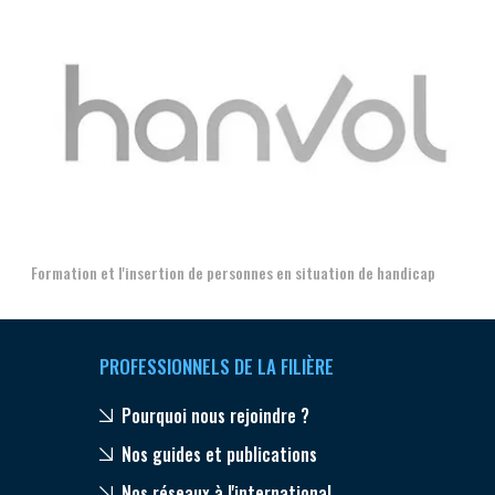
Aer
Formation et l'insertion de personnes en situation de handicap
PROFESSIONNELS DE LA FILIÈRE
Pourquoi nous rejoindre ?
Nos guides et publications
Nos réseaux à l'international