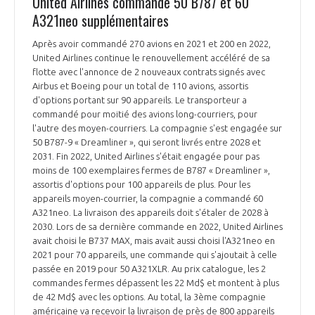
United Airlines commande 50 B787 et 60
A321neo supplémentaires
INTERNATIONALISATION
Après avoir commandé 270 avions en 2021 et 200 en 2022,
United Airlines continue le renouvellement accéléré de sa
flotte avec l'annonce de 2 nouveaux contrats signés avec
Airbus et Boeing pour un total de 110 avions, assortis
d'options portant sur 90 appareils. Le transporteur a
commandé pour moitié des avions long-courriers, pour
l'autre des moyen-courriers. La compagnie s'est engagée sur
50 B787-9 « Dreamliner », qui seront livrés entre 2028 et
2031. Fin 2022, United Airlines s'était engagée pour pas
moins de 100 exemplaires fermes de B787 « Dreamliner »,
assortis d'options pour 100 appareils de plus. Pour les
appareils moyen-courrier, la compagnie a commandé 60
A321neo. La livraison des appareils doit s'étaler de 2028 à
2030. Lors de sa dernière commande en 2022, United Airlines
avait choisi le B737 MAX, mais avait aussi choisi l'A321neo en
2021 pour 70 appareils, une commande qui s'ajoutait à celle
passée en 2019 pour 50 A321XLR. Au prix catalogue, les 2
commandes fermes dépassent les 22 Md$ et montent à plus
de 42 Md$ avec les options. Au total, la 3ème compagnie
américaine va recevoir la livraison de près de 800 appareils