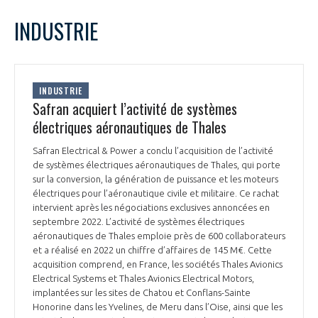
LE GIFAS
NON
OUI
octobre
2023
Mois Précédent
Mois 
t
INDUSTRIE
Rejoignez une filière d’excellence et développez
L
M
M
J
V
S
D
 à
votre réseau au sein d’un écosystème intégré et
1
PRÉSENTATION
cohérent
2
3
4
5
6
7
8
INDUSTRIE
9
10
11
12
13
14
15
Safran acquiert l’activité de systèmes
NOTRE VISION
ORGANISATION
16
17
18
19
20
21
22
électriques aéronautiques de Thales
23
24
25
26
27
28
29
NOS MISSIONS
Safran Electrical & Power a conclu l’acquisition de l’activité
30
31
LE CONSEIL DU GIFAS
FONCTIONNEMENT
de systèmes électriques aéronautiques de Thales, qui porte
sur la conversion, la génération de puissance et les moteurs
NOTRE HISTOIRE
électriques pour l’aéronautique civile et militaire. Ce rachat
L’ÉQUIPE DU GIFAS
GEADS
intervient après les négociations exclusives annoncées en
ACCOMPAGNEMENT DE NOS ADHÉRENTS
septembre 2022. L’activité de systèmes électriques
aéronautiques de Thales emploie près de 600 collaborateurs
NOS RÉSEAUX À L'INTERNATIONAL
COMITÉ AERO PME
et a réalisé en 2022 un chiffre d’affaires de 145 M€. Cette
LES PROGRAMMES DU GIFAS
LA MÉDIATION
acquisition comprend, en France, les sociétés Thales Avionics
Electrical Systems et Thales Avionics Electrical Motors,
Découvrez les avantages d'adhérer au GIFAS.
STARTAIR
UN ÉCOSYSTÈME INTÉGRÉ ET COHÉRENT
implantées sur les sites de Chatou et Conflans-Sainte
LA MÉDIATION DANS LA FILIÈRE AÉRONAUTIQUE ET SPATIALE
Rencontres, salons, données sectorielles,
LE SALON DU BOURGET
Honorine dans les Yvelines, de Meru dans l’Oise, ainsi que les