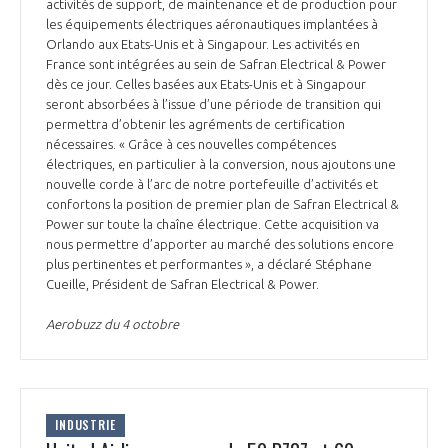
programmes ...
activités de support, de maintenance et de production pour
COMMISSIONS ET COMITÉS
POURQUOI DEVENIR MEMBRE ?
les équipements électriques aéronautiques implantées à
L'OBSERVATOIRE
LE MÉDIATEUR DE LA FILIÈRE AÉRONAUTIQUE ET SPATIALE
Orlando aux Etats-Unis et à Singapour. Les activités en
DEMANDE D’ADHÉSION
France sont intégrées au sein de Safran Electrical & Power
dès ce jour. Celles basées aux Etats-Unis et à Singapour
MÉDIATION ET CHARTE D’ENGAGEMENT SUR LES RELATIONS ENTRE
seront absorbées à l’issue d’une période de transition qui
CLIENTS ET FOURNISSEURS
CHIFFRES CLÉS
permettra d’obtenir les agréments de certification
nécessaires. « Grâce à ces nouvelles compétences
LA MÉDIATION AU-DELÀ DE LA FILIÈRE AÉRONAUTIQUE ET SPATIALE
électriques, en particulier à la conversion, nous ajoutons une
nouvelle corde à l’arc de notre portefeuille d’activités et
LES ENJEUX
confortons la position de premier plan de Safran Electrical &
PRENDRE CONTACT AVEC LE MÉDIATEUR DE LA FILIÈRE
Power sur toute la chaîne électrique. Cette acquisition va
nous permettre d’apporter au marché des solutions encore
COMPÉTITIVITÉ
LES PUBLICATIONS
plus pertinentes et performantes », a déclaré Stéphane
Cueille, Président de Safran Electrical & Power.
EMPLOI & FORMATION
DOCUMENTS & BROCHURES
Aerobuzz du 4 octobre
ENVIRONNEMENT
RAPPORTS D'ACTIVITÉS
INNOVATION
INDUSTRIE