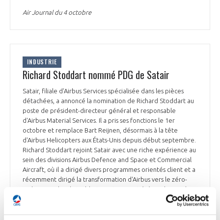
Air Journal du 4 octobre
INDUSTRIE
Richard Stoddart nommé PDG de Satair
Satair, filiale d'Airbus Services spécialisée dans les pièces
détachées, a annoncé la nomination de Richard Stoddart au
poste de président-directeur général et responsable
d'Airbus Material Services. Il a pris ses fonctions le 1er
octobre et remplace Bart Reijnen, désormais à la tête
d'Airbus Helicopters aux États-Unis depuis début septembre.
Richard Stoddart rejoint Satair avec une riche expérience au
sein des divisions Airbus Defence and Space et Commercial
Aircraft, où il a dirigé divers programmes orientés client et a
récemment dirigé la transformation d'Airbus vers le zéro-
carbone. Richard Stoddart a notamment été en charge des
services clients pour les programmes d'avions commerciaux
Airbus de 2018 à 2021.